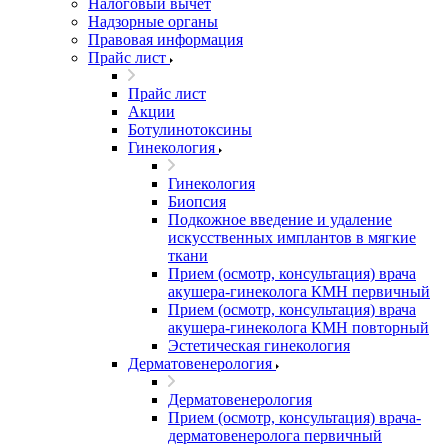
Налоговый вычет
Надзорные органы
Правовая информация
Прайс лист
Прайс лист
Акции
Ботулинотоксины
Гинекология
Гинекология
Биопсия
Подкожное введение и удаление
искусственных имплантов в мягкие
ткани
Прием (осмотр, консультация) врача
акушера-гинеколога КМН первичный
Прием (осмотр, консультация) врача
акушера-гинеколога КМН повторный
Эстетическая гинекология
Дерматовенерология
Дерматовенерология
Прием (осмотр, консультация) врача-
дерматовенеролога первичный