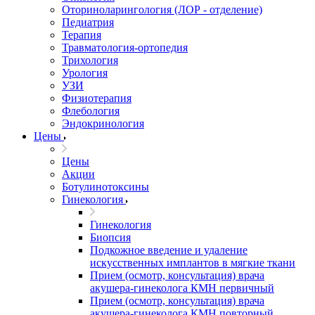
Оториноларингология (ЛОР - отделение)
Педиатрия
Терапия
Травматология-ортопедия
Трихология
Урология
УЗИ
Физиотерапия
Флебология
Эндокринология
Цены
Цены
Акции
Ботулинотоксины
Гинекология
Гинекология
Биопсия
Подкожное введение и удаление
искусственных имплантов в мягкие ткани
Прием (осмотр, консультация) врача
акушера-гинеколога КМН первичный
Прием (осмотр, консультация) врача
акушера-гинеколога КМН повторный