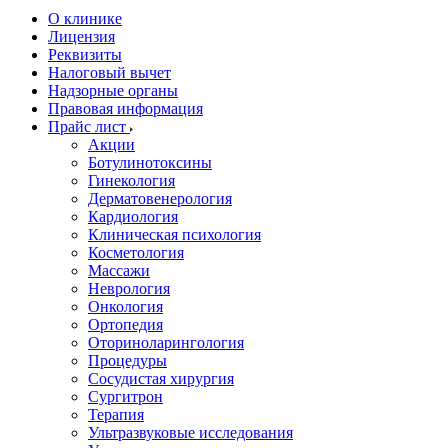
О клинике
Лицензия
Реквизиты
Налоговый вычет
Надзорные органы
Правовая информация
Прайс лист
Акции
Ботулинотоксины
Гинекология
Дерматовенерология
Кардиология
Клиническая психология
Косметология
Массажи
Неврология
Онкология
Ортопедия
Оториноларингология
Процедуры
Сосудистая хирургия
Сургитрон
Терапия
Ультразвуковые исследования