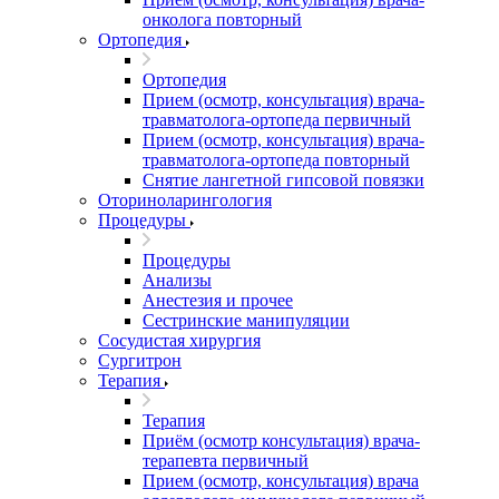
онколога повторный
Ортопедия
Ортопедия
Прием (осмотр, консультация) врача-
травматолога-ортопеда первичный
Прием (осмотр, консультация) врача-
травматолога-ортопеда повторный
Снятие лангетной гипсовой повязки
Оториноларингология
Процедуры
Процедуры
Анализы
Анестезия и прочее
Сестринские манипуляции
Сосудистая хирургия
Сургитрон
Терапия
Терапия
Приём (осмотр консультация) врача-
терапевта первичный
Прием (осмотр, консультация) врача