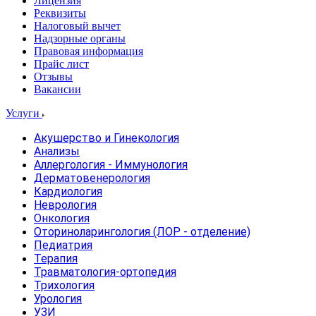
Лицензия
Реквизиты
Налоговый вычет
Надзорные органы
Правовая информация
Прайс лист
Отзывы
Вакансии
Услуги
Акушерство и Гинекология
Анализы
Аллергология - Иммунология
Дерматовенерология
Кардиология
Неврология
Онкология
Оториноларингология (ЛОР - отделение)
Педиатрия
Терапия
Травматология-ортопедия
Трихология
Урология
УЗИ