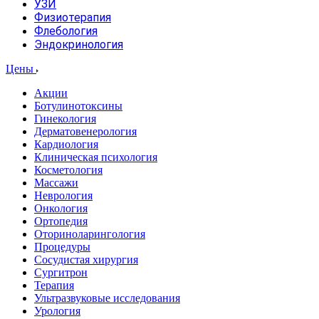
УЗИ
Физиотерапия
Флебология
Эндокринология
Цены
Акции
Ботулинотоксины
Гинекология
Дерматовенерология
Кардиология
Клиническая психология
Косметология
Массажи
Неврология
Онкология
Ортопедия
Оториноларингология
Процедуры
Сосудистая хирургия
Сургитрон
Терапия
Ультразвуковые исследования
Урология