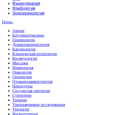
Физиотерапия
Флебология
Эндокринология
Цены
Акции
Ботулинотоксины
Гинекология
Дерматовенерология
Кардиология
Клиническая психология
Косметология
Массажи
Неврология
Онкология
Ортопедия
Оториноларингология
Процедуры
Сосудистая хирургия
Сургитрон
Терапия
Ультразвуковые исследования
Урология
Физиотерапия