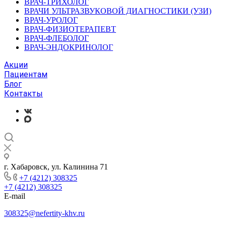
ВРАЧ-ТРИХОЛОГ
ВРАЧИ УЛЬТРАЗВУКОВОЙ ДИАГНОСТИКИ (УЗИ)
ВРАЧ-УРОЛОГ
ВРАЧ-ФИЗИОТЕРАПЕВТ
ВРАЧ-ФЛЕБОЛОГ
ВРАЧ-ЭНДОКРИНОЛОГ
Акции
Пациентам
Блог
Контакты
г. Хабаровск, ул. Калинина 71
+7 (4212) 308325
+7 (4212) 308325
E-mail
308325@nefertity-khv.ru