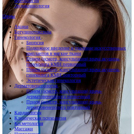
Флебология
Эндокринология
Цены
Акции
Ботулинотоксины
Гинекология
Биопсия
Подкожное введение и удаление искусственных
имплантов в мягкие ткани
Прием (осмотр, консультация) врача акушера-
гинеколога КМН первичный
Прием (осмотр, консультация) врача акушера-
гинеколога КМН повторный
Эстетическая гинекология
Дерматовенерология
Прием (осмотр, консультация) врача-
дерматовенеролога первичный
Прием (осмотр, консультация) врача-
дерматовенеролога повторный
Кардиология
Клиническая психология
Косметология
Массажи