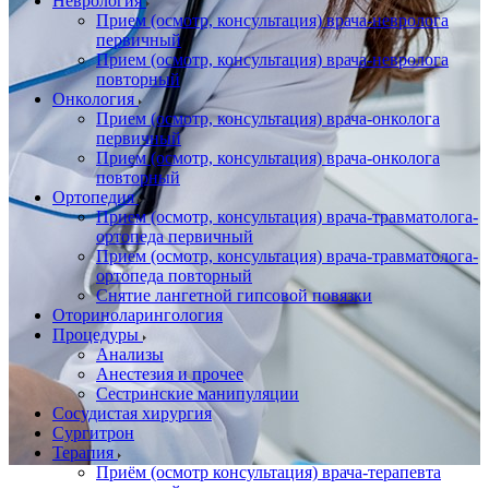
Неврология
Прием (осмотр, консультация) врача-невролога
первичный
Прием (осмотр, консультация) врача-невролога
повторный
Онкология
Прием (осмотр, консультация) врача-онколога
первичный
Прием (осмотр, консультация) врача-онколога
повторный
Ортопедия
Прием (осмотр, консультация) врача-травматолога-
ортопеда первичный
Прием (осмотр, консультация) врача-травматолога-
ортопеда повторный
Снятие лангетной гипсовой повязки
Оториноларингология
Процедуры
Анализы
Анестезия и прочее
Сестринские манипуляции
Сосудистая хирургия
Сургитрон
Терапия
Приём (осмотр консультация) врача-терапевта