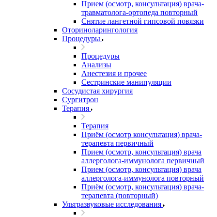
Прием (осмотр, консультация) врача-
травматолога-ортопеда повторный
Снятие лангетной гипсовой повязки
Оториноларингология
Процедуры
Процедуры
Анализы
Анестезия и прочее
Сестринские манипуляции
Сосудистая хирургия
Сургитрон
Терапия
Терапия
Приём (осмотр консультация) врача-
терапевта первичный
Прием (осмотр, консультация) врача
аллерголога-иммунолога первичный
Прием (осмотр, консультация) врача
аллерголога-иммунолога повторный
Приём (осмотр, консультация) врача-
терапевта (повторный)
Ультразвуковые исследования