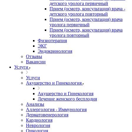
детского уролога первичный
Прием (осмотр, консультация) врача -
детского уролога повторный
Прием (осмотр, консультация) врача
уролога первичный
Прием (осмотр, консультация) врача
уролога повторный
Физиотерапия
ЭКГ
Эндокринология
Отзывы
Вакансии
Услуги
Услуги
Акушерство и Гинекология
Акушерство и Гинекология
Лечение женского бесплодия
Анализы
Аллергология - Иммунология
Дерматовенерология
Кардиология
Неврология
Онкология