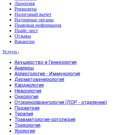
Лицензия
Реквизиты
Налоговый вычет
Надзорные органы
Правовая информация
Прайс лист
Отзывы
Вакансии
Услуги
Акушерство и Гинекология
Анализы
Аллергология - Иммунология
Дерматовенерология
Кардиология
Неврология
Онкология
Оториноларингология (ЛОР - отделение)
Педиатрия
Терапия
Травматология-ортопедия
Трихология
Урология