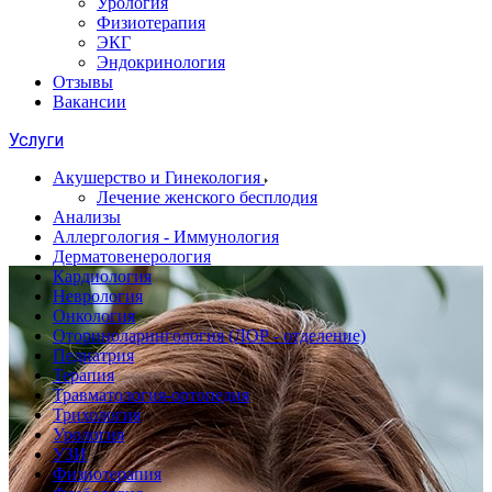
Урология
Физиотерапия
ЭКГ
Эндокринология
Отзывы
Вакансии
Услуги
Акушерство и Гинекология
Лечение женского бесплодия
Анализы
Аллергология - Иммунология
Дерматовенерология
Кардиология
Неврология
Онкология
Оториноларингология (ЛОР - отделение)
Педиатрия
Терапия
Травматология-ортопедия
Трихология
Урология
УЗИ
Физиотерапия