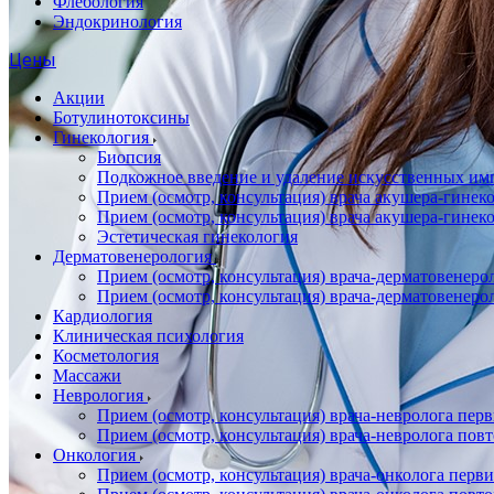
Флебология
Эндокринология
Цены
Акции
Ботулинотоксины
Гинекология
Биопсия
Подкожное введение и удаление искусственных имп
Прием (осмотр, консультация) врача акушера-гин
Прием (осмотр, консультация) врача акушера-гине
Эстетическая гинекология
Дерматовенерология
Прием (осмотр, консультация) врача-дерматовенер
Прием (осмотр, консультация) врача-дерматовенер
Кардиология
Клиническая психология
Косметология
Массажи
Неврология
Прием (осмотр, консультация) врача-невролога пер
Прием (осмотр, консультация) врача-невролога пов
Онкология
Прием (осмотр, консультация) врача-онколога перв