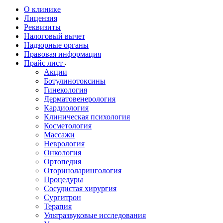
О клинике
Лицензия
Реквизиты
Налоговый вычет
Надзорные органы
Правовая информация
Прайс лист
Акции
Ботулинотоксины
Гинекология
Дерматовенерология
Кардиология
Клиническая психология
Косметология
Массажи
Неврология
Онкология
Ортопедия
Оториноларингология
Процедуры
Сосудистая хирургия
Сургитрон
Терапия
Ультразвуковые исследования