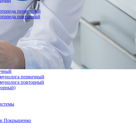
орный
ортопеда первичный
ортопеда повторный
вичный
иммунолога первичный
иммунолога повторный
торный)
системы
а и Покрыщенко