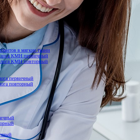
лантов в мягкие ткани
еколога КМН первичный
колога КМН повторный
олога первичный
олога повторный
вичный
торный
ичный