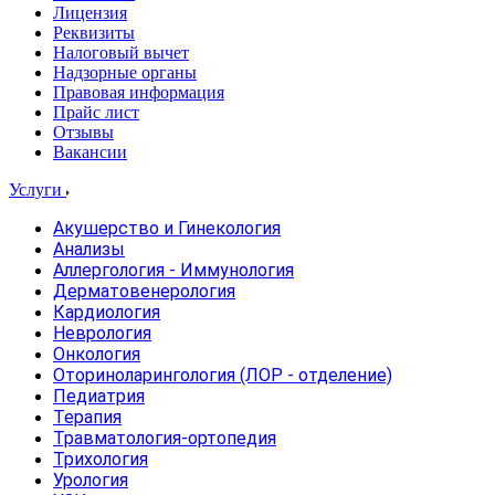
Лицензия
Реквизиты
Налоговый вычет
Надзорные органы
Правовая информация
Прайс лист
Отзывы
Вакансии
Услуги
Акушерство и Гинекология
Анализы
Аллергология - Иммунология
Дерматовенерология
Кардиология
Неврология
Онкология
Оториноларингология (ЛОР - отделение)
Педиатрия
Терапия
Травматология-ортопедия
Трихология
Урология