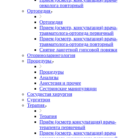
онколога повторный
Ортопедия
Ортопедия
Прием (осмотр, консультация) врача-
травматолога-ортопеда первичный
Прием (осмотр, консультация) врача-
травматолога-ортопеда повторный
Снятие лангетной гипсовой повязки
Оториноларингология
Процедуры
Процедуры
Анализы
Анестезия и прочее
Сестринские манипуляции
Сосудистая хирургия
Сургитрон
Терапия
Терапия
Приём (осмотр консультация) врача-
терапевта первичный
Прием (осмотр, консультация) врача