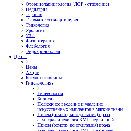
Оториноларингология (ЛОР - отделение)
Педиатрия
Терапия
Травматология-ортопедия
Трихология
Урология
УЗИ
Физиотерапия
Флебология
Эндокринология
Цены
Цены
Акции
Ботулинотоксины
Гинекология
Гинекология
Биопсия
Подкожное введение и удаление
искусственных имплантов в мягкие ткани
Прием (осмотр, консультация) врача
акушера-гинеколога КМН первичный
Прием (осмотр, консультация) врача
акушера-гинеколога КМН повторный