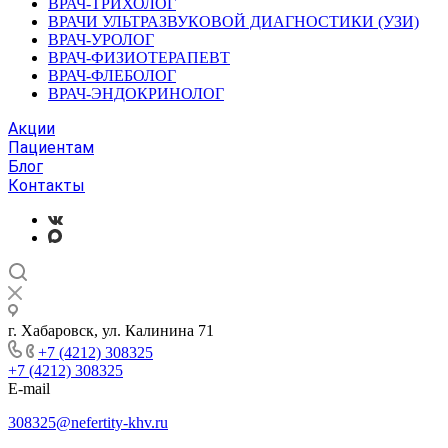
ВРАЧ-ТРИХОЛОГ
ВРАЧИ УЛЬТРАЗВУКОВОЙ ДИАГНОСТИКИ (УЗИ)
ВРАЧ-УРОЛОГ
ВРАЧ-ФИЗИОТЕРАПЕВТ
ВРАЧ-ФЛЕБОЛОГ
ВРАЧ-ЭНДОКРИНОЛОГ
Акции
Пациентам
Блог
Контакты
г. Хабаровск, ул. Калинина 71
+7 (4212) 308325
+7 (4212) 308325
E-mail
308325@nefertity-khv.ru