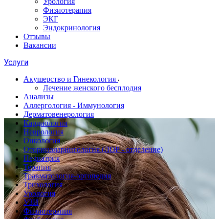
Урология
Физиотерапия
ЭКГ
Эндокринология
Отзывы
Вакансии
Услуги
Акушерство и Гинекология
Лечение женского бесплодия
Анализы
Аллергология - Иммунология
Дерматовенерология
Кардиология
Неврология
Онкология
Оториноларингология (ЛОР - отделение)
Педиатрия
Терапия
Травматология-ортопедия
Трихология
Урология
УЗИ
Физиотерапия