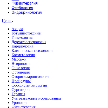
Физиотерапия
Флебология
Эндокринология
Цены
Акции
Ботулинотоксины
Гинекология
Дерматовенерология
Кардиология
Клиническая психология
Косметология
Массажи
Неврология
Онкология
Ортопедия
Оториноларингология
Процедуры
Сосудистая хирургия
Сургитрон
Терапия
Ультразвуковые исследования
Урология
Физиотерапия