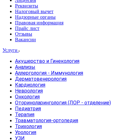
Лицензия
Реквизиты
Налоговый вычет
Надзорные органы
Правовая информация
Прайс лист
Отзывы
Вакансии
Услуги
Акушерство и Гинекология
Анализы
Аллергология - Иммунология
Дерматовенерология
Кардиология
Неврология
Онкология
Оториноларингология (ЛОР - отделение)
Педиатрия
Терапия
Травматология-ортопедия
Трихология
Урология
УЗИ