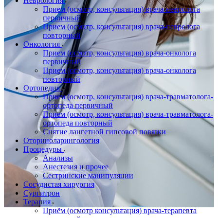
Неврология
Прием (осмотр, консультация) врача-невролога
первичный
Прием (осмотр, консультация) врача-невролога
повторный
Онкология
Прием (осмотр, консультация) врача-онколога
первичный
Прием (осмотр, консультация) врача-онколога
повторный
Ортопедия
Прием (осмотр, консультация) врача-травматолога-
ортопеда первичный
Прием (осмотр, консультация) врача-травматолога-
ортопеда повторный
Снятие лангетной гипсовой повязки
Оториноларингология
Процедуры
Анализы
Анестезия и прочее
Сестринские манипуляции
Сосудистая хирургия
Сургитрон
Терапия
Приём (осмотр консультация) врача-терапевта