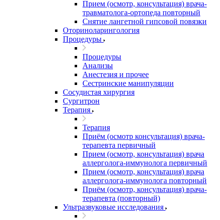
Прием (осмотр, консультация) врача-
травматолога-ортопеда повторный
Снятие лангетной гипсовой повязки
Оториноларингология
Процедуры
Процедуры
Анализы
Анестезия и прочее
Сестринские манипуляции
Сосудистая хирургия
Сургитрон
Терапия
Терапия
Приём (осмотр консультация) врача-
терапевта первичный
Прием (осмотр, консультация) врача
аллерголога-иммунолога первичный
Прием (осмотр, консультация) врача
аллерголога-иммунолога повторный
Приём (осмотр, консультация) врача-
терапевта (повторный)
Ультразвуковые исследования