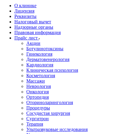
О клинике
Лицензия
Реквизиты
Налоговый вычет
Надзорные органы
Правовая информация
Прайс лист
Акции
Ботулинотоксины
Гинекология
Дерматовенерология
Кардиология
Клиническая психология
Косметология
Массажи
Неврология
Онкология
Ортопедия
Оториноларингология
Процедуры
Сосудистая хирургия
Сургитрон
Терапия
Ультразвуковые исследования