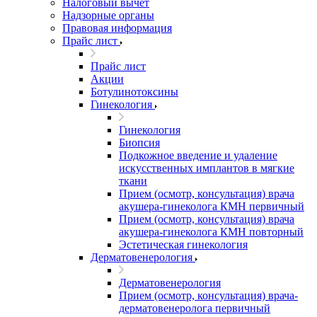
Налоговый вычет
Надзорные органы
Правовая информация
Прайс лист
Прайс лист
Акции
Ботулинотоксины
Гинекология
Гинекология
Биопсия
Подкожное введение и удаление
искусственных имплантов в мягкие
ткани
Прием (осмотр, консультация) врача
акушера-гинеколога КМН первичный
Прием (осмотр, консультация) врача
акушера-гинеколога КМН повторный
Эстетическая гинекология
Дерматовенерология
Дерматовенерология
Прием (осмотр, консультация) врача-
дерматовенеролога первичный