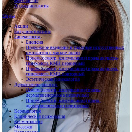
Флебология
Эндокринология
Цены
Акции
Ботулинотоксины
Гинекология
Биопсия
Подкожное введение и удаление искусственных
имплантов в мягкие ткани
Прием (осмотр, консультация) врача акушера-
гинеколога КМН первичный
Прием (осмотр, консультация) врача акушера-
гинеколога КМН повторный
Эстетическая гинекология
Дерматовенерология
Прием (осмотр, консультация) врача-
дерматовенеролога первичный
Прием (осмотр, консультация) врача-
дерматовенеролога повторный
Кардиология
Клиническая психология
Косметология
Массажи