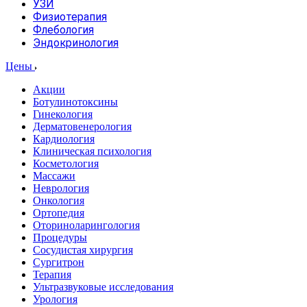
УЗИ
Физиотерапия
Флебология
Эндокринология
Цены
Акции
Ботулинотоксины
Гинекология
Дерматовенерология
Кардиология
Клиническая психология
Косметология
Массажи
Неврология
Онкология
Ортопедия
Оториноларингология
Процедуры
Сосудистая хирургия
Сургитрон
Терапия
Ультразвуковые исследования
Урология