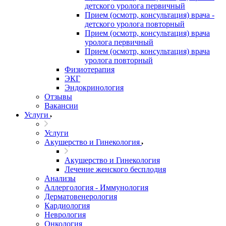
детского уролога первичный
Прием (осмотр, консультация) врача -
детского уролога повторный
Прием (осмотр, консультация) врача
уролога первичный
Прием (осмотр, консультация) врача
уролога повторный
Физиотерапия
ЭКГ
Эндокринология
Отзывы
Вакансии
Услуги
Услуги
Акушерство и Гинекология
Акушерство и Гинекология
Лечение женского бесплодия
Анализы
Аллергология - Иммунология
Дерматовенерология
Кардиология
Неврология
Онкология