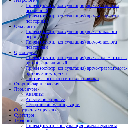
Неврология
Прием (осмотр, консультация) врача-невролога
первичный
Прием (осмотр, консультация) врача-невролога
повторный
Онкология
Прием (осмотр, консультация) врача-онколога
первичный
Прием (осмотр, консультация) врача-онколога
повторный
Ортопедия
Прием (осмотр, консультация) врача-травматолога-
ортопеда первичный
Прием (осмотр, консультация) врача-травматолога-
ортопеда повторный
Снятие лангетной гипсовой повязки
Оториноларингология
Процедуры
Анализы
Анестезия и прочее
Сестринские манипуляции
Сосудистая хирургия
Сургитрон
Терапия
Приём (осмотр консультация) врача-терапевта