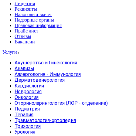
Лицензия
Реквизиты
Налоговый вычет
Надзорные органы
Правовая информация
Прайс лист
Отзывы
Вакансии
Услуги
Акушерство и Гинекология
Анализы
Аллергология - Иммунология
Дерматовенерология
Кардиология
Неврология
Онкология
Оториноларингология (ЛОР - отделение)
Педиатрия
Терапия
Травматология-ортопедия
Трихология
Урология