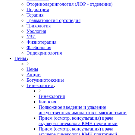
Оториноларингология (ЛОР - отделение)
Педиатрия
Терапия
Травматология-ортопедия
Трихология
Урология
УЗИ
Физиотерапия
Флебология
Эндокринология
Цены
Цены
Акции
Ботулинотоксины
Гинекология
Гинекология
Биопсия
Подкожное введение и удаление
искусственных имплантов в мягкие ткани
Прием (осмотр, консультация) врача
акушера-гинеколога КМН первичный
Прием (осмотр, консультация) врача
акушера-гинеколога КМН повторный