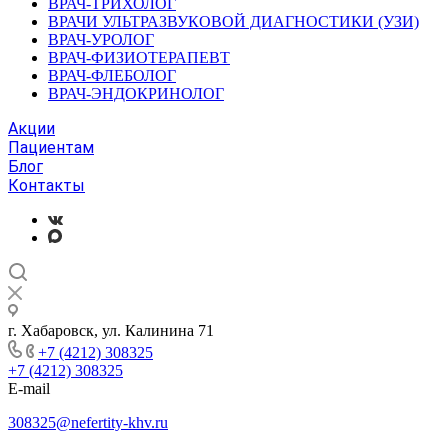
ВРАЧ-ТРИХОЛОГ
ВРАЧИ УЛЬТРАЗВУКОВОЙ ДИАГНОСТИКИ (УЗИ)
ВРАЧ-УРОЛОГ
ВРАЧ-ФИЗИОТЕРАПЕВТ
ВРАЧ-ФЛЕБОЛОГ
ВРАЧ-ЭНДОКРИНОЛОГ
Акции
Пациентам
Блог
Контакты
г. Хабаровск, ул. Калинина 71
+7 (4212) 308325
+7 (4212) 308325
E-mail
308325@nefertity-khv.ru