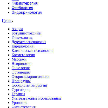
Физиотерапия
Флебология
Эндокринология
Цены
Акции
Ботулинотоксины
Гинекология
Дерматовенерология
Кардиология
Клиническая психология
Косметология
Массажи
Неврология
Онкология
Ортопедия
Оториноларингология
Процедуры
Сосудистая хирургия
Сургитрон
Терапия
Ультразвуковые исследования
Урология
Физиотерапия