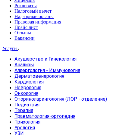
Лицензия
Реквизиты
Налоговый вычет
Надзорные органы
Правовая информация
Прайс лист
Отзывы
Вакансии
Услуги
Акушерство и Гинекология
Анализы
Аллергология - Иммунология
Дерматовенерология
Кардиология
Неврология
Онкология
Оториноларингология (ЛОР - отделение)
Педиатрия
Терапия
Травматология-ортопедия
Трихология
Урология
УЗИ