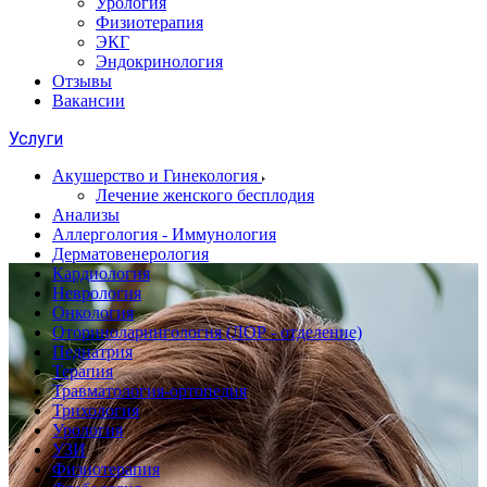
Урология
Физиотерапия
ЭКГ
Эндокринология
Отзывы
Вакансии
Услуги
Акушерство и Гинекология
Лечение женского бесплодия
Анализы
Аллергология - Иммунология
Дерматовенерология
Кардиология
Неврология
Онкология
Оториноларингология (ЛОР - отделение)
Педиатрия
Терапия
Травматология-ортопедия
Трихология
Урология
УЗИ
Физиотерапия