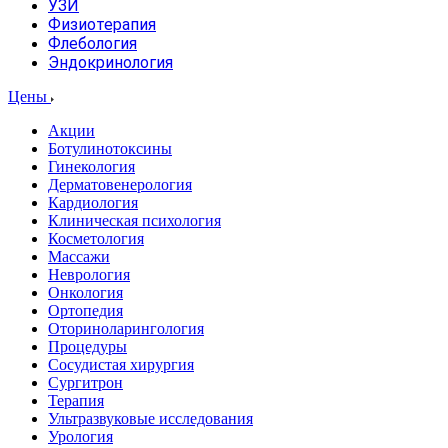
УЗИ
Физиотерапия
Флебология
Эндокринология
Цены
Акции
Ботулинотоксины
Гинекология
Дерматовенерология
Кардиология
Клиническая психология
Косметология
Массажи
Неврология
Онкология
Ортопедия
Оториноларингология
Процедуры
Сосудистая хирургия
Сургитрон
Терапия
Ультразвуковые исследования
Урология