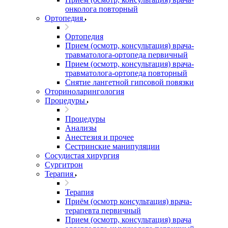
онколога повторный
Ортопедия
Ортопедия
Прием (осмотр, консультация) врача-
травматолога-ортопеда первичный
Прием (осмотр, консультация) врача-
травматолога-ортопеда повторный
Снятие лангетной гипсовой повязки
Оториноларингология
Процедуры
Процедуры
Анализы
Анестезия и прочее
Сестринские манипуляции
Сосудистая хирургия
Сургитрон
Терапия
Терапия
Приём (осмотр консультация) врача-
терапевта первичный
Прием (осмотр, консультация) врача