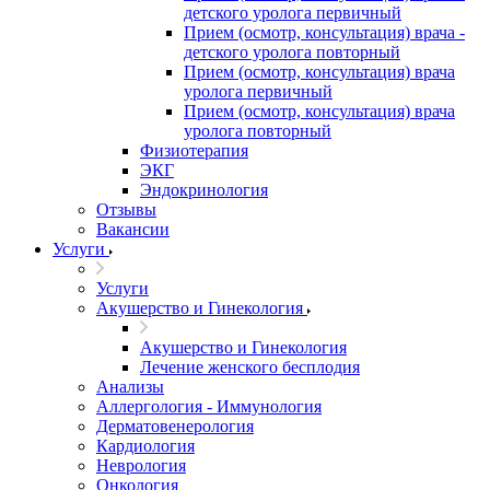
детского уролога первичный
Прием (осмотр, консультация) врача -
детского уролога повторный
Прием (осмотр, консультация) врача
уролога первичный
Прием (осмотр, консультация) врача
уролога повторный
Физиотерапия
ЭКГ
Эндокринология
Отзывы
Вакансии
Услуги
Услуги
Акушерство и Гинекология
Акушерство и Гинекология
Лечение женского бесплодия
Анализы
Аллергология - Иммунология
Дерматовенерология
Кардиология
Неврология
Онкология