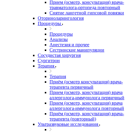
Прием (осмотр, консультация) врача-
травматолога-ортопеда повторный
Снятие лангетной гипсовой повязки
Оториноларингология
Процедуры
Процедуры
Анализы
Анестезия и прочее
Сестринские манипуляции
Сосудистая хирургия
Сургитрон
Терапия
Терапия
Приём (осмотр консультация) врача-
терапевта первичный
Прием (осмотр, консультация) врача
аллерголога-иммунолога первичный
Прием (осмотр, консультация) врача
аллерголога-иммунолога повторный
Приём (осмотр, консультация) врача-
терапевта (повторный)
Ультразвуковые исследования