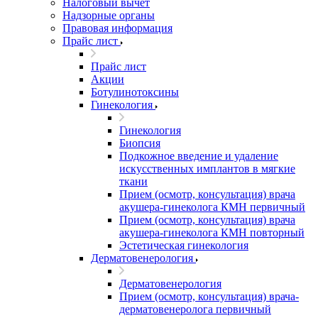
Налоговый вычет
Надзорные органы
Правовая информация
Прайс лист
Прайс лист
Акции
Ботулинотоксины
Гинекология
Гинекология
Биопсия
Подкожное введение и удаление
искусственных имплантов в мягкие
ткани
Прием (осмотр, консультация) врача
акушера-гинеколога КМН первичный
Прием (осмотр, консультация) врача
акушера-гинеколога КМН повторный
Эстетическая гинекология
Дерматовенерология
Дерматовенерология
Прием (осмотр, консультация) врача-
дерматовенеролога первичный