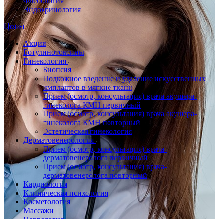
Флебология
Эндокринология
Цены
Акции
Ботулинотоксины
Гинекология
Биопсия
Подкожное введение и удаление искусственных
имплантов в мягкие ткани
Прием (осмотр, консультация) врача акушера-
гинеколога КМН первичный
Прием (осмотр, консультация) врача акушера-
гинеколога КМН повторный
Эстетическая гинекология
Дерматовенерология
Прием (осмотр, консультация) врача-
дерматовенеролога первичный
Прием (осмотр, консультация) врача-
дерматовенеролога повторный
Кардиология
Клиническая психология
Косметология
Массажи