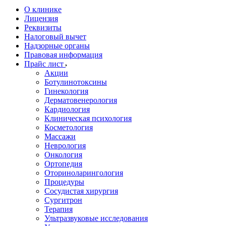
О клинике
Лицензия
Реквизиты
Налоговый вычет
Надзорные органы
Правовая информация
Прайс лист
Акции
Ботулинотоксины
Гинекология
Дерматовенерология
Кардиология
Клиническая психология
Косметология
Массажи
Неврология
Онкология
Ортопедия
Оториноларингология
Процедуры
Сосудистая хирургия
Сургитрон
Терапия
Ультразвуковые исследования