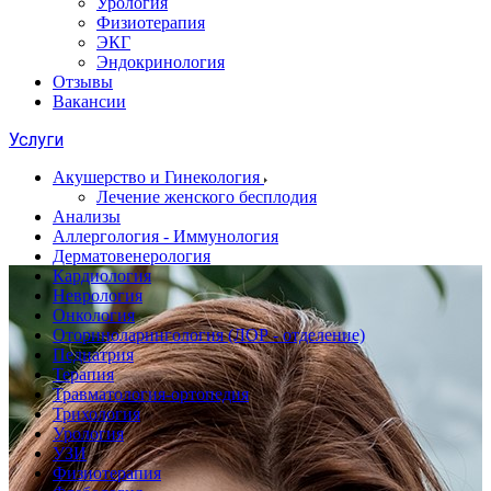
Урология
Физиотерапия
ЭКГ
Эндокринология
Отзывы
Вакансии
Услуги
Акушерство и Гинекология
Лечение женского бесплодия
Анализы
Аллергология - Иммунология
Дерматовенерология
Кардиология
Неврология
Онкология
Оториноларингология (ЛОР - отделение)
Педиатрия
Терапия
Травматология-ортопедия
Трихология
Урология
УЗИ
Физиотерапия