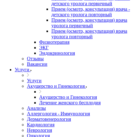
детского уролога первичный
Прием (осмотр, консультация) врача -
детского уролога повторный
Прием (осмотр, консультация) врача
уролога первичный
Прием (осмотр, консультация) врача
уролога повторный
Физиотерапия
ЭКГ
Эндокринология
Отзывы
Вакансии
Услуги
Услуги
Акушерство и Гинекология
Акушерство и Гинекология
Лечение женского бесплодия
Анализы
Аллергология - Иммунология
Дерматовенерология
Кардиология
Неврология
Онкология