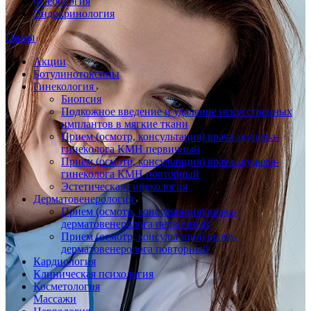
Флебология
Эндокринология
Цены
Акции
Ботулинотоксины
Гинекология
Биопсия
Подкожное введение и удаление искусственных
имплантов в мягкие ткани
Прием (осмотр, консультация) врача акушера-
гинеколога КМН первичный
Прием (осмотр, консультация) врача акушера-
гинеколога КМН повторный
Эстетическая гинекология
Дерматовенерология
Прием (осмотр, консультация) врача-
дерматовенеролога первичный
Прием (осмотр, консультация) врача-
дерматовенеролога повторный
Кардиология
Клиническая психология
Косметология
Массажи