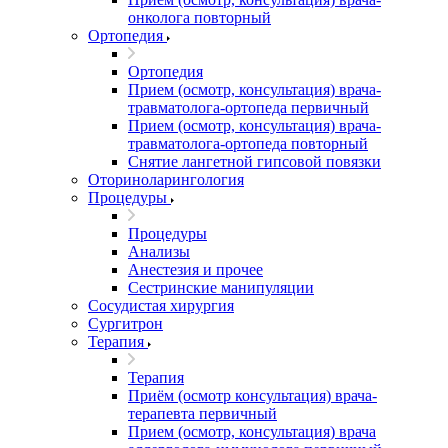
онколога повторный
Ортопедия
Ортопедия
Прием (осмотр, консультация) врача-
травматолога-ортопеда первичный
Прием (осмотр, консультация) врача-
травматолога-ортопеда повторный
Снятие лангетной гипсовой повязки
Оториноларингология
Процедуры
Процедуры
Анализы
Анестезия и прочее
Сестринские манипуляции
Сосудистая хирургия
Сургитрон
Терапия
Терапия
Приём (осмотр консультация) врача-
терапевта первичный
Прием (осмотр, консультация) врача