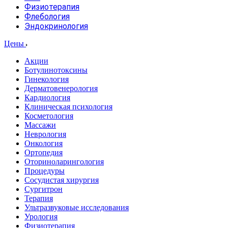
Физиотерапия
Флебология
Эндокринология
Цены
Акции
Ботулинотоксины
Гинекология
Дерматовенерология
Кардиология
Клиническая психология
Косметология
Массажи
Неврология
Онкология
Ортопедия
Оториноларингология
Процедуры
Сосудистая хирургия
Сургитрон
Терапия
Ультразвуковые исследования
Урология
Физиотерапия