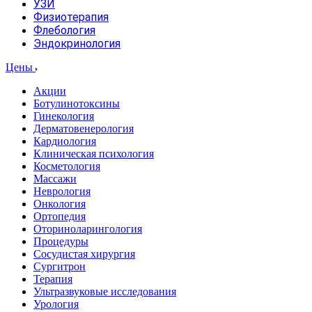
УЗИ
Физиотерапия
Флебология
Эндокринология
Цены
Акции
Ботулинотоксины
Гинекология
Дерматовенерология
Кардиология
Клиническая психология
Косметология
Массажи
Неврология
Онкология
Ортопедия
Оториноларингология
Процедуры
Сосудистая хирургия
Сургитрон
Терапия
Ультразвуковые исследования
Урология