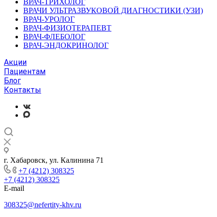
ВРАЧ-ТРИХОЛОГ
ВРАЧИ УЛЬТРАЗВУКОВОЙ ДИАГНОСТИКИ (УЗИ)
ВРАЧ-УРОЛОГ
ВРАЧ-ФИЗИОТЕРАПЕВТ
ВРАЧ-ФЛЕБОЛОГ
ВРАЧ-ЭНДОКРИНОЛОГ
Акции
Пациентам
Блог
Контакты
г. Хабаровск, ул. Калинина 71
+7 (4212) 308325
+7 (4212) 308325
E-mail
308325@nefertity-khv.ru