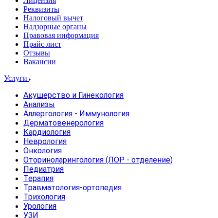
Лицензия
Реквизиты
Налоговый вычет
Надзорные органы
Правовая информация
Прайс лист
Отзывы
Вакансии
Услуги
Акушерство и Гинекология
Анализы
Аллергология - Иммунология
Дерматовенерология
Кардиология
Неврология
Онкология
Оториноларингология (ЛОР - отделение)
Педиатрия
Терапия
Травматология-ортопедия
Трихология
Урология
УЗИ