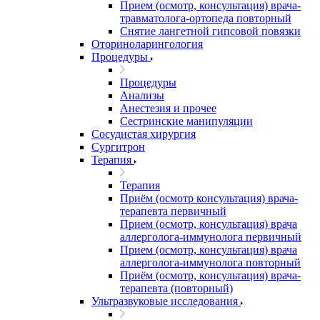
Прием (осмотр, консультация) врача-
травматолога-ортопеда повторный
Снятие лангетной гипсовой повязки
Оториноларингология
Процедуры
Процедуры
Анализы
Анестезия и прочее
Сестринские манипуляции
Сосудистая хирургия
Сургитрон
Терапия
Терапия
Приём (осмотр консультация) врача-
терапевта первичный
Прием (осмотр, консультация) врача
аллерголога-иммунолога первичный
Прием (осмотр, консультация) врача
аллерголога-иммунолога повторный
Приём (осмотр, консультация) врача-
терапевта (повторный)
Ультразвуковые исследования