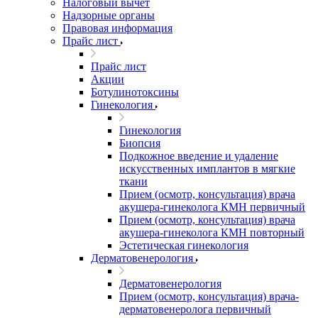
Налоговый вычет
Надзорные органы
Правовая информация
Прайс лист
Прайс лист
Акции
Ботулинотоксины
Гинекология
Гинекология
Биопсия
Подкожное введение и удаление
искусственных имплантов в мягкие
ткани
Прием (осмотр, консультация) врача
акушера-гинеколога КМН первичный
Прием (осмотр, консультация) врача
акушера-гинеколога КМН повторный
Эстетическая гинекология
Дерматовенерология
Дерматовенерология
Прием (осмотр, консультация) врача-
дерматовенеролога первичный