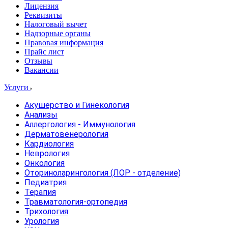
Лицензия
Реквизиты
Налоговый вычет
Надзорные органы
Правовая информация
Прайс лист
Отзывы
Вакансии
Услуги
Акушерство и Гинекология
Анализы
Аллергология - Иммунология
Дерматовенерология
Кардиология
Неврология
Онкология
Оториноларингология (ЛОР - отделение)
Педиатрия
Терапия
Травматология-ортопедия
Трихология
Урология