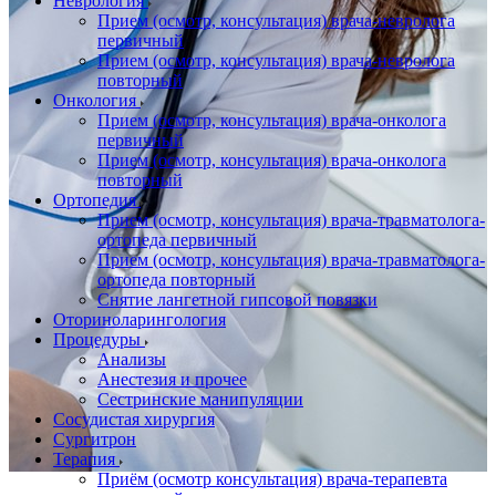
Неврология
Прием (осмотр, консультация) врача-невролога
первичный
Прием (осмотр, консультация) врача-невролога
повторный
Онкология
Прием (осмотр, консультация) врача-онколога
первичный
Прием (осмотр, консультация) врача-онколога
повторный
Ортопедия
Прием (осмотр, консультация) врача-травматолога-
ортопеда первичный
Прием (осмотр, консультация) врача-травматолога-
ортопеда повторный
Снятие лангетной гипсовой повязки
Оториноларингология
Процедуры
Анализы
Анестезия и прочее
Сестринские манипуляции
Сосудистая хирургия
Сургитрон
Терапия
Приём (осмотр консультация) врача-терапевта