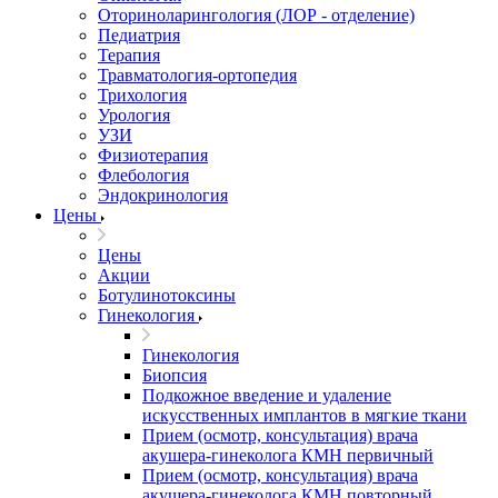
Оториноларингология (ЛОР - отделение)
Педиатрия
Терапия
Травматология-ортопедия
Трихология
Урология
УЗИ
Физиотерапия
Флебология
Эндокринология
Цены
Цены
Акции
Ботулинотоксины
Гинекология
Гинекология
Биопсия
Подкожное введение и удаление
искусственных имплантов в мягкие ткани
Прием (осмотр, консультация) врача
акушера-гинеколога КМН первичный
Прием (осмотр, консультация) врача
акушера-гинеколога КМН повторный