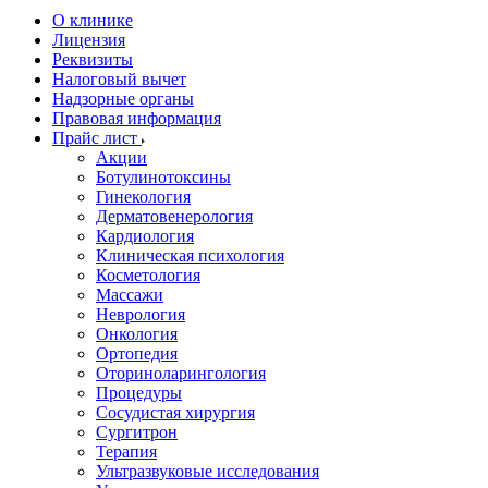
О клинике
Лицензия
Реквизиты
Налоговый вычет
Надзорные органы
Правовая информация
Прайс лист
Акции
Ботулинотоксины
Гинекология
Дерматовенерология
Кардиология
Клиническая психология
Косметология
Массажи
Неврология
Онкология
Ортопедия
Оториноларингология
Процедуры
Сосудистая хирургия
Сургитрон
Терапия
Ультразвуковые исследования