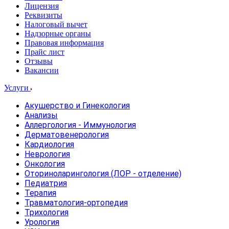
Лицензия
Реквизиты
Налоговый вычет
Надзорные органы
Правовая информация
Прайс лист
Отзывы
Вакансии
Услуги
Акушерство и Гинекология
Анализы
Аллергология - Иммунология
Дерматовенерология
Кардиология
Неврология
Онкология
Оториноларингология (ЛОР - отделение)
Педиатрия
Терапия
Травматология-ортопедия
Трихология
Урология