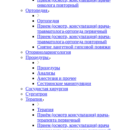
онколога повторный
Ортопедия
Ортопедия
Прием (осмотр, консультация) врача-
травматолога-ортопеда первичный
Прием (осмотр, консультация) врача-
травматолога-ортопеда повторный
Снятие лангетной гипсовой повязки
Оториноларингология
Процедуры
Процедуры
Анализы
Анестезия и прочее
Сестринские манипуляции
Сосудистая хирургия
Сургитрон
Терапия
Терапия
Приём (осмотр консультация) врача-
терапевта первичный
Прием (осмотр, консультация) врача