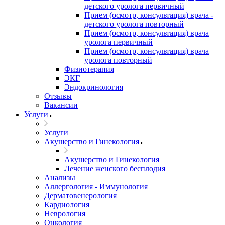
детского уролога первичный
Прием (осмотр, консультация) врача -
детского уролога повторный
Прием (осмотр, консультация) врача
уролога первичный
Прием (осмотр, консультация) врача
уролога повторный
Физиотерапия
ЭКГ
Эндокринология
Отзывы
Вакансии
Услуги
Услуги
Акушерство и Гинекология
Акушерство и Гинекология
Лечение женского бесплодия
Анализы
Аллергология - Иммунология
Дерматовенерология
Кардиология
Неврология
Онкология