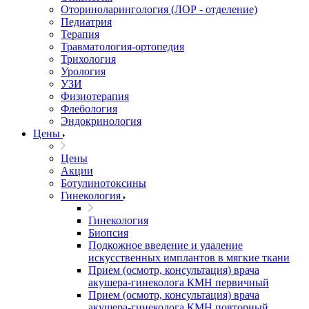
Оториноларингология (ЛОР - отделение)
Педиатрия
Терапия
Травматология-ортопедия
Трихология
Урология
УЗИ
Физиотерапия
Флебология
Эндокринология
Цены
Цены
Акции
Ботулинотоксины
Гинекология
Гинекология
Биопсия
Подкожное введение и удаление
искусственных имплантов в мягкие ткани
Прием (осмотр, консультация) врача
акушера-гинеколога КМН первичный
Прием (осмотр, консультация) врача
акушера-гинеколога КМН повторный