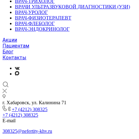
ВРАЧ-ТРИХОЛОГ
ВРАЧИ УЛЬТРАЗВУКОВОЙ ДИАГНОСТИКИ (УЗИ)
ВРАЧ-УРОЛОГ
ВРАЧ-ФИЗИОТЕРАПЕВТ
ВРАЧ-ФЛЕБОЛОГ
ВРАЧ-ЭНДОКРИНОЛОГ
Акции
Пациентам
Блог
Контакты
г. Хабаровск, ул. Калинина 71
+7 (4212) 308325
+7 (4212) 308325
E-mail
308325@nefertity-khv.ru