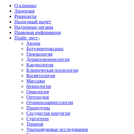
О клинике
Лицензия
Реквизиты
Налоговый вычет
Надзорные органы
Правовая информация
Прайс лист
Акции
Ботулинотоксины
Гинекология
Дерматовенерология
Кардиология
Клиническая психология
Косметология
Массажи
Неврология
Онкология
Ортопедия
Оториноларингология
Процедуры
Сосудистая хирургия
Сургитрон
Терапия
Ультразвуковые исследования