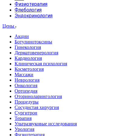
Физиотерапия
Флебология
Эндокринология
Цены
Акции
Ботулинотоксины
Гинекология
Дерматовенерология
Кардиология
Клиническая психология
Косметология
Массажи
Неврология
Онкология
Ортопедия
Оториноларингология
Процедуры
Сосудистая хирургия
Сургитрон
Терапия
Ультразвуковые исследования
Урология
Физиотерапия