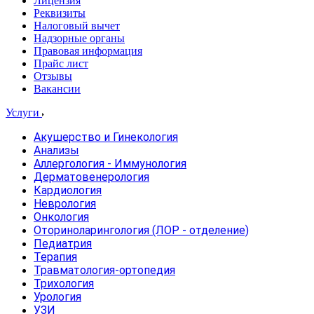
Лицензия
Реквизиты
Налоговый вычет
Надзорные органы
Правовая информация
Прайс лист
Отзывы
Вакансии
Услуги
Акушерство и Гинекология
Анализы
Аллергология - Иммунология
Дерматовенерология
Кардиология
Неврология
Онкология
Оториноларингология (ЛОР - отделение)
Педиатрия
Терапия
Травматология-ортопедия
Трихология
Урология
УЗИ