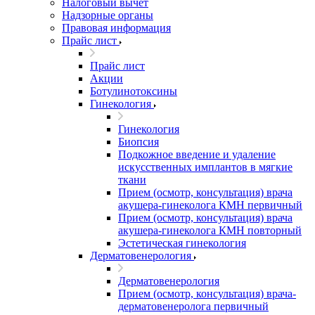
Налоговый вычет
Надзорные органы
Правовая информация
Прайс лист
Прайс лист
Акции
Ботулинотоксины
Гинекология
Гинекология
Биопсия
Подкожное введение и удаление
искусственных имплантов в мягкие
ткани
Прием (осмотр, консультация) врача
акушера-гинеколога КМН первичный
Прием (осмотр, консультация) врача
акушера-гинеколога КМН повторный
Эстетическая гинекология
Дерматовенерология
Дерматовенерология
Прием (осмотр, консультация) врача-
дерматовенеролога первичный