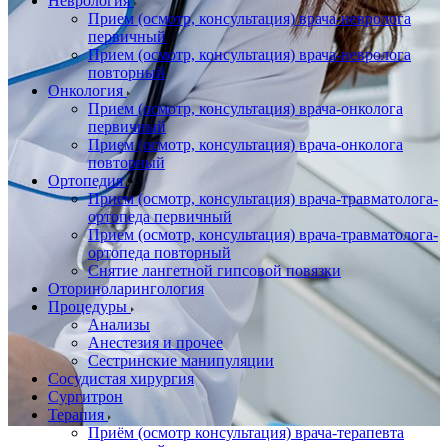
Неврология
Прием (осмотр, консультация) врача-невролога
первичный
Прием (осмотр, консультация) врача-невролога
повторный
Онкология
Прием (осмотр, консультация) врача-онколога
первичный
Прием (осмотр, консультация) врача-онколога
повторный
Ортопедия
Прием (осмотр, консультация) врача-травматолога-
ортопеда первичный
Прием (осмотр, консультация) врача-травматолога-
ортопеда повторный
Снятие лангетной гипсовой повязки
Оториноларингология
Процедуры
Анализы
Анестезия и прочее
Сестринские манипуляции
Сосудистая хирургия
Сургитрон
Терапия
Приём (осмотр консультация) врача-терапевта