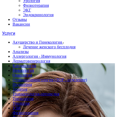
Урология
Физиотерапия
ЭКГ
Эндокринология
Отзывы
Вакансии
Услуги
Акушерство и Гинекология
Лечение женского бесплодия
Анализы
Аллергология - Иммунология
Дерматовенерология
Кардиология
Неврология
Онкология
Оториноларингология (ЛОР - отделение)
Педиатрия
Терапия
Травматология-ортопедия
Трихология
Урология
УЗИ
Физиотерапия