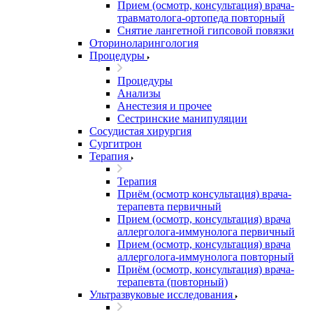
Прием (осмотр, консультация) врача-
травматолога-ортопеда повторный
Снятие лангетной гипсовой повязки
Оториноларингология
Процедуры
Процедуры
Анализы
Анестезия и прочее
Сестринские манипуляции
Сосудистая хирургия
Сургитрон
Терапия
Терапия
Приём (осмотр консультация) врача-
терапевта первичный
Прием (осмотр, консультация) врача
аллерголога-иммунолога первичный
Прием (осмотр, консультация) врача
аллерголога-иммунолога повторный
Приём (осмотр, консультация) врача-
терапевта (повторный)
Ультразвуковые исследования