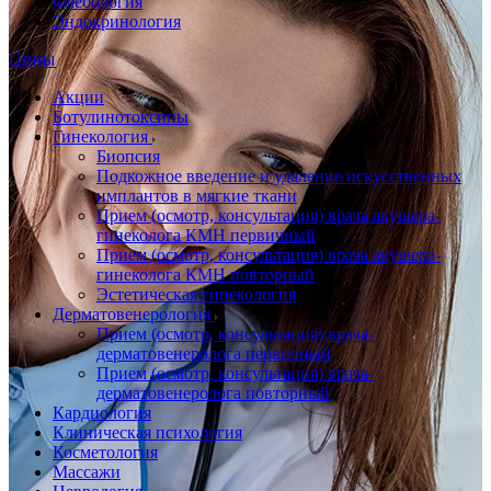
Флебология
Эндокринология
Цены
Акции
Ботулинотоксины
Гинекология
Биопсия
Подкожное введение и удаление искусственных
имплантов в мягкие ткани
Прием (осмотр, консультация) врача акушера-
гинеколога КМН первичный
Прием (осмотр, консультация) врача акушера-
гинеколога КМН повторный
Эстетическая гинекология
Дерматовенерология
Прием (осмотр, консультация) врача-
дерматовенеролога первичный
Прием (осмотр, консультация) врача-
дерматовенеролога повторный
Кардиология
Клиническая психология
Косметология
Массажи