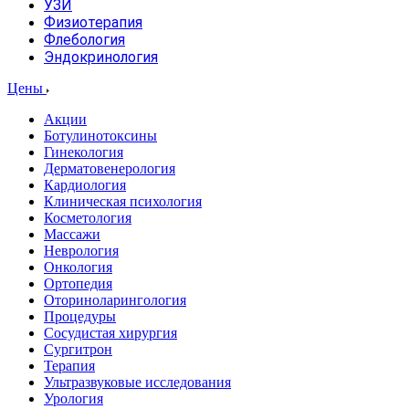
УЗИ
Физиотерапия
Флебология
Эндокринология
Цены
Акции
Ботулинотоксины
Гинекология
Дерматовенерология
Кардиология
Клиническая психология
Косметология
Массажи
Неврология
Онкология
Ортопедия
Оториноларингология
Процедуры
Сосудистая хирургия
Сургитрон
Терапия
Ультразвуковые исследования
Урология