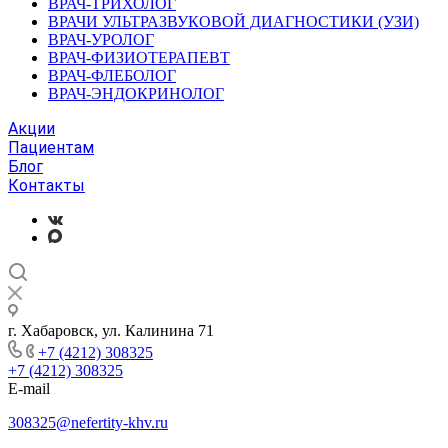
ВРАЧ-ТРИХОЛОГ
ВРАЧИ УЛЬТРАЗВУКОВОЙ ДИАГНОСТИКИ (УЗИ)
ВРАЧ-УРОЛОГ
ВРАЧ-ФИЗИОТЕРАПЕВТ
ВРАЧ-ФЛЕБОЛОГ
ВРАЧ-ЭНДОКРИНОЛОГ
Акции
Пациентам
Блог
Контакты
г. Хабаровск, ул. Калинина 71
+7 (4212) 308325
+7 (4212) 308325
E-mail
308325@nefertity-khv.ru