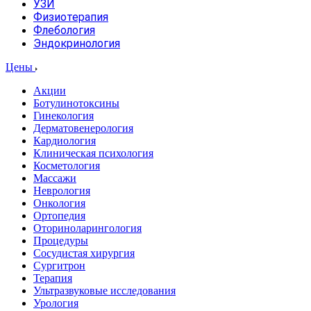
УЗИ
Физиотерапия
Флебология
Эндокринология
Цены
Акции
Ботулинотоксины
Гинекология
Дерматовенерология
Кардиология
Клиническая психология
Косметология
Массажи
Неврология
Онкология
Ортопедия
Оториноларингология
Процедуры
Сосудистая хирургия
Сургитрон
Терапия
Ультразвуковые исследования
Урология