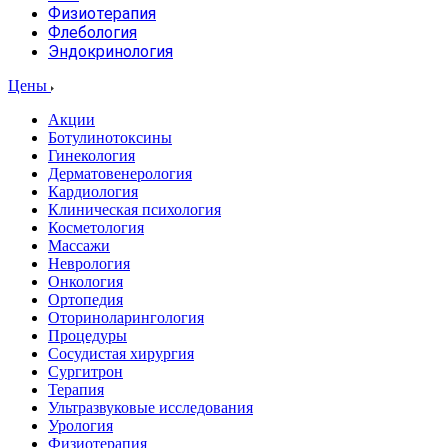
Физиотерапия
Флебология
Эндокринология
Цены
Акции
Ботулинотоксины
Гинекология
Дерматовенерология
Кардиология
Клиническая психология
Косметология
Массажи
Неврология
Онкология
Ортопедия
Оториноларингология
Процедуры
Сосудистая хирургия
Сургитрон
Терапия
Ультразвуковые исследования
Урология
Физиотерапия