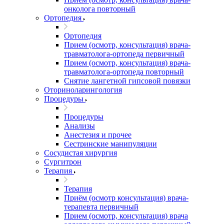
онколога повторный
Ортопедия
Ортопедия
Прием (осмотр, консультация) врача-
травматолога-ортопеда первичный
Прием (осмотр, консультация) врача-
травматолога-ортопеда повторный
Снятие лангетной гипсовой повязки
Оториноларингология
Процедуры
Процедуры
Анализы
Анестезия и прочее
Сестринские манипуляции
Сосудистая хирургия
Сургитрон
Терапия
Терапия
Приём (осмотр консультация) врача-
терапевта первичный
Прием (осмотр, консультация) врача