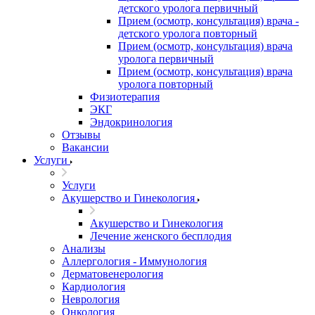
детского уролога первичный
Прием (осмотр, консультация) врача -
детского уролога повторный
Прием (осмотр, консультация) врача
уролога первичный
Прием (осмотр, консультация) врача
уролога повторный
Физиотерапия
ЭКГ
Эндокринология
Отзывы
Вакансии
Услуги
Услуги
Акушерство и Гинекология
Акушерство и Гинекология
Лечение женского бесплодия
Анализы
Аллергология - Иммунология
Дерматовенерология
Кардиология
Неврология
Онкология