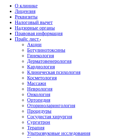
О клинике
Лицензия
Реквизиты
Налоговый вычет
Надзорные органы
Правовая информация
Прайс лист
Акции
Ботулинотоксины
Гинекология
Дерматовенерология
Кардиология
Клиническая психология
Косметология
Массажи
Неврология
Онкология
Ортопедия
Оториноларингология
Процедуры
Сосудистая хирургия
Сургитрон
Терапия
Ультразвуковые исследования