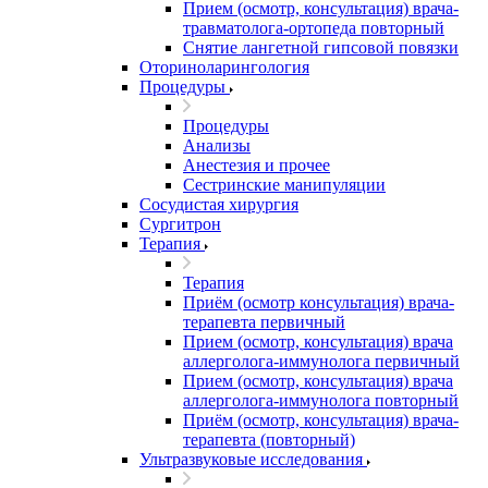
Прием (осмотр, консультация) врача-
травматолога-ортопеда повторный
Снятие лангетной гипсовой повязки
Оториноларингология
Процедуры
Процедуры
Анализы
Анестезия и прочее
Сестринские манипуляции
Сосудистая хирургия
Сургитрон
Терапия
Терапия
Приём (осмотр консультация) врача-
терапевта первичный
Прием (осмотр, консультация) врача
аллерголога-иммунолога первичный
Прием (осмотр, консультация) врача
аллерголога-иммунолога повторный
Приём (осмотр, консультация) врача-
терапевта (повторный)
Ультразвуковые исследования