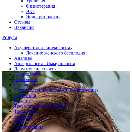
Урология
Физиотерапия
ЭКГ
Эндокринология
Отзывы
Вакансии
Услуги
Акушерство и Гинекология
Лечение женского бесплодия
Анализы
Аллергология - Иммунология
Дерматовенерология
Кардиология
Неврология
Онкология
Оториноларингология (ЛОР - отделение)
Педиатрия
Терапия
Травматология-ортопедия
Трихология
Урология
УЗИ
Физиотерапия