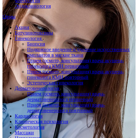
Флебология
Эндокринология
Цены
Акции
Ботулинотоксины
Гинекология
Биопсия
Подкожное введение и удаление искусственных
имплантов в мягкие ткани
Прием (осмотр, консультация) врача акушера-
гинеколога КМН первичный
Прием (осмотр, консультация) врача акушера-
гинеколога КМН повторный
Эстетическая гинекология
Дерматовенерология
Прием (осмотр, консультация) врача-
дерматовенеролога первичный
Прием (осмотр, консультация) врача-
дерматовенеролога повторный
Кардиология
Клиническая психология
Косметология
Массажи