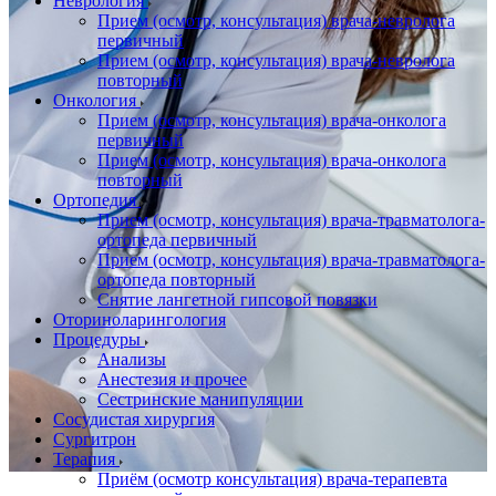
Неврология
Прием (осмотр, консультация) врача-невролога
первичный
Прием (осмотр, консультация) врача-невролога
повторный
Онкология
Прием (осмотр, консультация) врача-онколога
первичный
Прием (осмотр, консультация) врача-онколога
повторный
Ортопедия
Прием (осмотр, консультация) врача-травматолога-
ортопеда первичный
Прием (осмотр, консультация) врача-травматолога-
ортопеда повторный
Снятие лангетной гипсовой повязки
Оториноларингология
Процедуры
Анализы
Анестезия и прочее
Сестринские манипуляции
Сосудистая хирургия
Сургитрон
Терапия
Приём (осмотр консультация) врача-терапевта