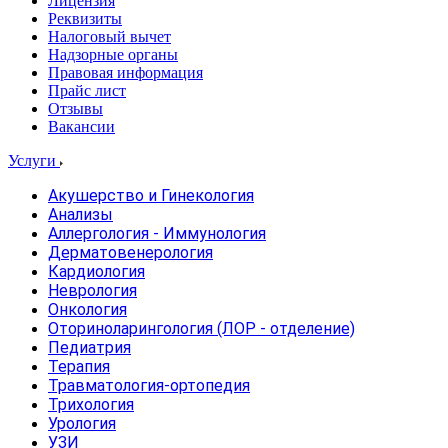
Лицензия
Реквизиты
Налоговый вычет
Надзорные органы
Правовая информация
Прайс лист
Отзывы
Вакансии
Услуги
Акушерство и Гинекология
Анализы
Аллергология - Иммунология
Дерматовенерология
Кардиология
Неврология
Онкология
Оториноларингология (ЛОР - отделение)
Педиатрия
Терапия
Травматология-ортопедия
Трихология
Урология
УЗИ