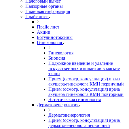
Налоговый вычет
Надзорные органы
Правовая информация
Прайс лист
Прайс лист
Акции
Ботулинотоксины
Гинекология
Гинекология
Биопсия
Подкожное введение и удаление
искусственных имплантов в мягкие
ткани
Прием (осмотр, консультация) врача
акушера-гинеколога КМН первичный
Прием (осмотр, консультация) врача
акушера-гинеколога КМН повторный
Эстетическая гинекология
Дерматовенерология
Дерматовенерология
Прием (осмотр, консультация) врача-
дерматовенеролога первичный