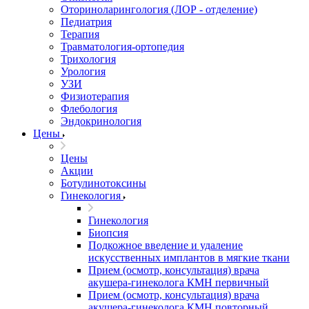
Оториноларингология (ЛОР - отделение)
Педиатрия
Терапия
Травматология-ортопедия
Трихология
Урология
УЗИ
Физиотерапия
Флебология
Эндокринология
Цены
Цены
Акции
Ботулинотоксины
Гинекология
Гинекология
Биопсия
Подкожное введение и удаление
искусственных имплантов в мягкие ткани
Прием (осмотр, консультация) врача
акушера-гинеколога КМН первичный
Прием (осмотр, консультация) врача
акушера-гинеколога КМН повторный