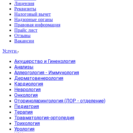
Лицензия
Реквизиты
Налоговый вычет
Надзорные органы
Правовая информация
Прайс лист
Отзывы
Вакансии
Услуги
Акушерство и Гинекология
Анализы
Аллергология - Иммунология
Дерматовенерология
Кардиология
Неврология
Онкология
Оториноларингология (ЛОР - отделение)
Педиатрия
Терапия
Травматология-ортопедия
Трихология
Урология