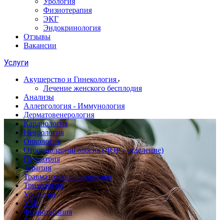
Урология
Физиотерапия
ЭКГ
Эндокринология
Отзывы
Вакансии
Услуги
Акушерство и Гинекология
Лечение женского бесплодия
Анализы
Аллергология - Иммунология
Дерматовенерология
Кардиология
Неврология
Онкология
Оториноларингология (ЛОР - отделение)
Педиатрия
Терапия
Травматология-ортопедия
Трихология
Урология
УЗИ
Физиотерапия