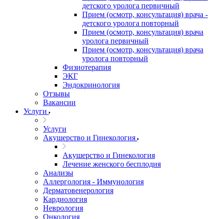
детского уролога первичный
Прием (осмотр, консультация) врача -
детского уролога повторный
Прием (осмотр, консультация) врача
уролога первичный
Прием (осмотр, консультация) врача
уролога повторный
Физиотерапия
ЭКГ
Эндокринология
Отзывы
Вакансии
Услуги
Услуги
Акушерство и Гинекология
Акушерство и Гинекология
Лечение женского бесплодия
Анализы
Аллергология - Иммунология
Дерматовенерология
Кардиология
Неврология
Онкология