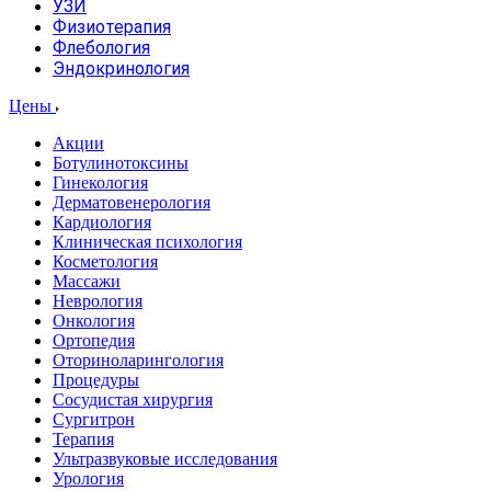
УЗИ
Физиотерапия
Флебология
Эндокринология
Цены
Акции
Ботулинотоксины
Гинекология
Дерматовенерология
Кардиология
Клиническая психология
Косметология
Массажи
Неврология
Онкология
Ортопедия
Оториноларингология
Процедуры
Сосудистая хирургия
Сургитрон
Терапия
Ультразвуковые исследования
Урология