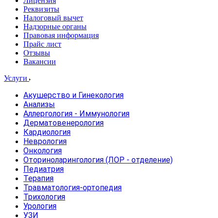
Лицензия
Реквизиты
Налоговый вычет
Надзорные органы
Правовая информация
Прайс лист
Отзывы
Вакансии
Услуги
Акушерство и Гинекология
Анализы
Аллергология - Иммунология
Дерматовенерология
Кардиология
Неврология
Онкология
Оториноларингология (ЛОР - отделение)
Педиатрия
Терапия
Травматология-ортопедия
Трихология
Урология
УЗИ