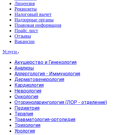
Лицензия
Реквизиты
Налоговый вычет
Надзорные органы
Правовая информация
Прайс лист
Отзывы
Вакансии
Услуги
Акушерство и Гинекология
Анализы
Аллергология - Иммунология
Дерматовенерология
Кардиология
Неврология
Онкология
Оториноларингология (ЛОР - отделение)
Педиатрия
Терапия
Травматология-ортопедия
Трихология
Урология