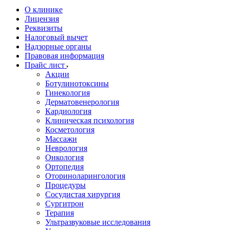
О клинике
Лицензия
Реквизиты
Налоговый вычет
Надзорные органы
Правовая информация
Прайс лист
Акции
Ботулинотоксины
Гинекология
Дерматовенерология
Кардиология
Клиническая психология
Косметология
Массажи
Неврология
Онкология
Ортопедия
Оториноларингология
Процедуры
Сосудистая хирургия
Сургитрон
Терапия
Ультразвуковые исследования