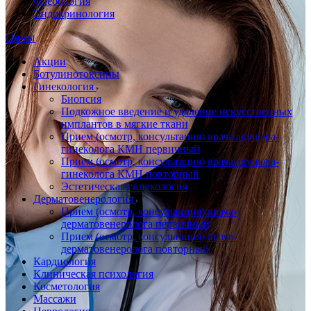
Флебология
Эндокринология
Цены
Акции
Ботулинотоксины
Гинекология
Биопсия
Подкожное введение и удаление искусственных
имплантов в мягкие ткани
Прием (осмотр, консультация) врача акушера-
гинеколога КМН первичный
Прием (осмотр, консультация) врача акушера-
гинеколога КМН повторный
Эстетическая гинекология
Дерматовенерология
Прием (осмотр, консультация) врача-
дерматовенеролога первичный
Прием (осмотр, консультация) врача-
дерматовенеролога повторный
Кардиология
Клиническая психология
Косметология
Массажи