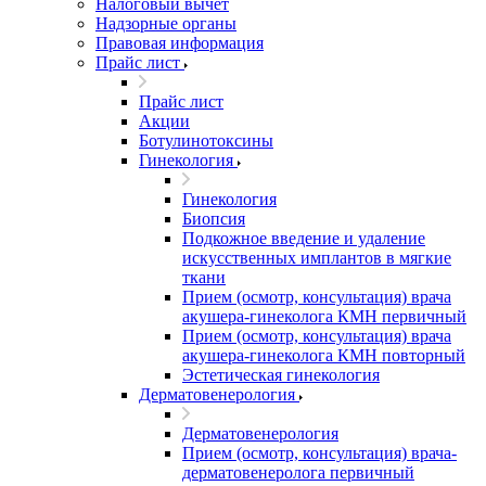
Налоговый вычет
Надзорные органы
Правовая информация
Прайс лист
Прайс лист
Акции
Ботулинотоксины
Гинекология
Гинекология
Биопсия
Подкожное введение и удаление
искусственных имплантов в мягкие
ткани
Прием (осмотр, консультация) врача
акушера-гинеколога КМН первичный
Прием (осмотр, консультация) врача
акушера-гинеколога КМН повторный
Эстетическая гинекология
Дерматовенерология
Дерматовенерология
Прием (осмотр, консультация) врача-
дерматовенеролога первичный