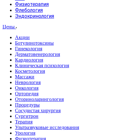
Физиотерапия
Флебология
Эндокринология
Цены
Акции
Ботулинотоксины
Гинекология
Дерматовенерология
Кардиология
Клиническая психология
Косметология
Массажи
Неврология
Онкология
Ортопедия
Оториноларингология
Процедуры
Сосудистая хирургия
Сургитрон
Терапия
Ультразвуковые исследования
Урология
Физиотерапия