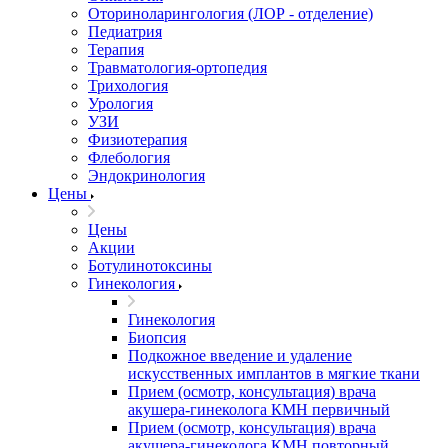
Оториноларингология (ЛОР - отделение)
Педиатрия
Терапия
Травматология-ортопедия
Трихология
Урология
УЗИ
Физиотерапия
Флебология
Эндокринология
Цены
Цены
Акции
Ботулинотоксины
Гинекология
Гинекология
Биопсия
Подкожное введение и удаление
искусственных имплантов в мягкие ткани
Прием (осмотр, консультация) врача
акушера-гинеколога КМН первичный
Прием (осмотр, консультация) врача
акушера-гинеколога КМН повторный