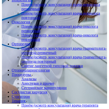
Неврология
Прием (осмотр, консультация) врача-невролога
первичный
Прием (осмотр, консультация) врача-невролога
повторный
Онкология
Прием (осмотр, консультация) врача-онколога
первичный
Прием (осмотр, консультация) врача-онколога
повторный
Ортопедия
Прием (осмотр, консультация) врача-травматолога-
ортопеда первичный
Прием (осмотр, консультация) врача-травматолога-
ортопеда повторный
Снятие лангетной гипсовой повязки
Оториноларингология
Процедуры
Анализы
Анестезия и прочее
Сестринские манипуляции
Сосудистая хирургия
Сургитрон
Терапия
Приём (осмотр консультация) врача-терапевта