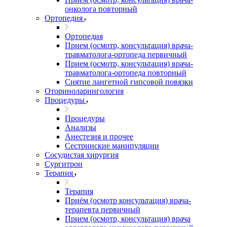
онколога повторный
Ортопедия
Ортопедия
Прием (осмотр, консультация) врача-
травматолога-ортопеда первичный
Прием (осмотр, консультация) врача-
травматолога-ортопеда повторный
Снятие лангетной гипсовой повязки
Оториноларингология
Процедуры
Процедуры
Анализы
Анестезия и прочее
Сестринские манипуляции
Сосудистая хирургия
Сургитрон
Терапия
Терапия
Приём (осмотр консультация) врача-
терапевта первичный
Прием (осмотр, консультация) врача