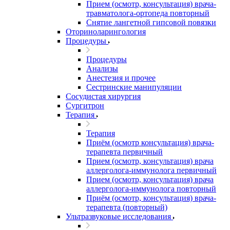
Прием (осмотр, консультация) врача-
травматолога-ортопеда повторный
Снятие лангетной гипсовой повязки
Оториноларингология
Процедуры
Процедуры
Анализы
Анестезия и прочее
Сестринские манипуляции
Сосудистая хирургия
Сургитрон
Терапия
Терапия
Приём (осмотр консультация) врача-
терапевта первичный
Прием (осмотр, консультация) врача
аллерголога-иммунолога первичный
Прием (осмотр, консультация) врача
аллерголога-иммунолога повторный
Приём (осмотр, консультация) врача-
терапевта (повторный)
Ультразвуковые исследования