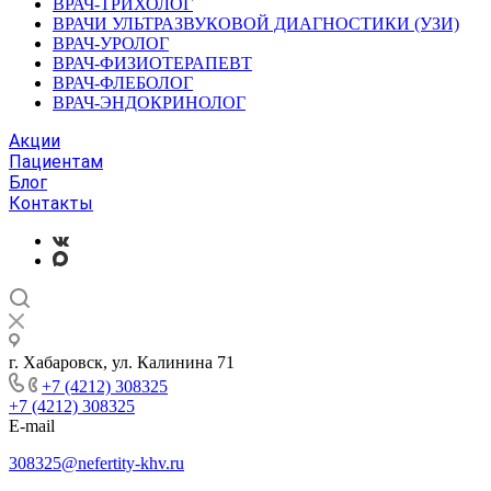
ВРАЧ-ТРИХОЛОГ
ВРАЧИ УЛЬТРАЗВУКОВОЙ ДИАГНОСТИКИ (УЗИ)
ВРАЧ-УРОЛОГ
ВРАЧ-ФИЗИОТЕРАПЕВТ
ВРАЧ-ФЛЕБОЛОГ
ВРАЧ-ЭНДОКРИНОЛОГ
Акции
Пациентам
Блог
Контакты
г. Хабаровск, ул. Калинина 71
+7 (4212) 308325
+7 (4212) 308325
E-mail
308325@nefertity-khv.ru