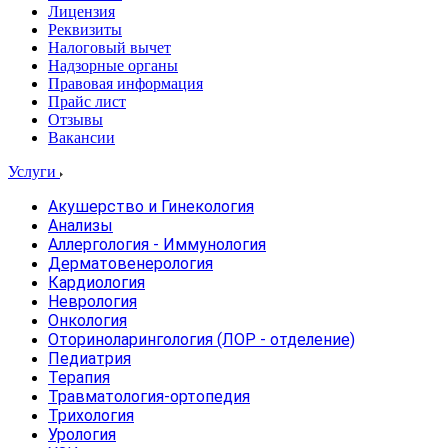
Лицензия
Реквизиты
Налоговый вычет
Надзорные органы
Правовая информация
Прайс лист
Отзывы
Вакансии
Услуги
Акушерство и Гинекология
Анализы
Аллергология - Иммунология
Дерматовенерология
Кардиология
Неврология
Онкология
Оториноларингология (ЛОР - отделение)
Педиатрия
Терапия
Травматология-ортопедия
Трихология
Урология