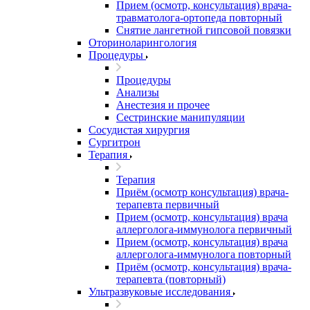
Прием (осмотр, консультация) врача-
травматолога-ортопеда повторный
Снятие лангетной гипсовой повязки
Оториноларингология
Процедуры
Процедуры
Анализы
Анестезия и прочее
Сестринские манипуляции
Сосудистая хирургия
Сургитрон
Терапия
Терапия
Приём (осмотр консультация) врача-
терапевта первичный
Прием (осмотр, консультация) врача
аллерголога-иммунолога первичный
Прием (осмотр, консультация) врача
аллерголога-иммунолога повторный
Приём (осмотр, консультация) врача-
терапевта (повторный)
Ультразвуковые исследования