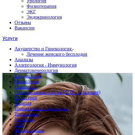
Урология
Физиотерапия
ЭКГ
Эндокринология
Отзывы
Вакансии
Услуги
Акушерство и Гинекология
Лечение женского бесплодия
Анализы
Аллергология - Иммунология
Дерматовенерология
Кардиология
Неврология
Онкология
Оториноларингология (ЛОР - отделение)
Педиатрия
Терапия
Травматология-ортопедия
Трихология
Урология
УЗИ
Физиотерапия