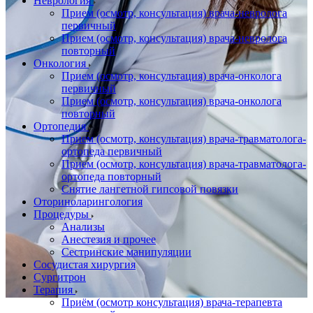
Неврология
Прием (осмотр, консультация) врача-невролога
первичный
Прием (осмотр, консультация) врача-невролога
повторный
Онкология
Прием (осмотр, консультация) врача-онколога
первичный
Прием (осмотр, консультация) врача-онколога
повторный
Ортопедия
Прием (осмотр, консультация) врача-травматолога-
ортопеда первичный
Прием (осмотр, консультация) врача-травматолога-
ортопеда повторный
Снятие лангетной гипсовой повязки
Оториноларингология
Процедуры
Анализы
Анестезия и прочее
Сестринские манипуляции
Сосудистая хирургия
Сургитрон
Терапия
Приём (осмотр консультация) врача-терапевта