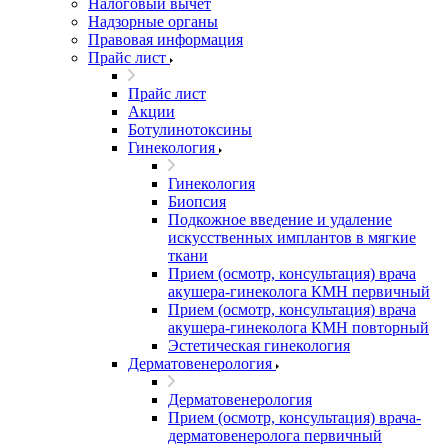
Налоговый вычет
Надзорные органы
Правовая информация
Прайс лист
Прайс лист
Акции
Ботулинотоксины
Гинекология
Гинекология
Биопсия
Подкожное введение и удаление
искусственных имплантов в мягкие
ткани
Прием (осмотр, консультация) врача
акушера-гинеколога КМН первичный
Прием (осмотр, консультация) врача
акушера-гинеколога КМН повторный
Эстетическая гинекология
Дерматовенерология
Дерматовенерология
Прием (осмотр, консультация) врача-
дерматовенеролога первичный