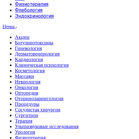
Физиотерапия
Флебология
Эндокринология
Цены
Акции
Ботулинотоксины
Гинекология
Дерматовенерология
Кардиология
Клиническая психология
Косметология
Массажи
Неврология
Онкология
Ортопедия
Оториноларингология
Процедуры
Сосудистая хирургия
Сургитрон
Терапия
Ультразвуковые исследования
Урология
Физиотерапия