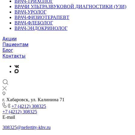
ВРАЧ-ТРИХОЛОГ
ВРАЧИ УЛЬТРАЗВУКОВОЙ ДИАГНОСТИКИ (УЗИ)
ВРАЧ-УРОЛОГ
ВРАЧ-ФИЗИОТЕРАПЕВТ
ВРАЧ-ФЛЕБОЛОГ
ВРАЧ-ЭНДОКРИНОЛОГ
Акции
Пациентам
Блог
Контакты
г. Хабаровск, ул. Калинина 71
+7 (4212) 308325
+7 (4212) 308325
E-mail
308325@nefertity-khv.ru