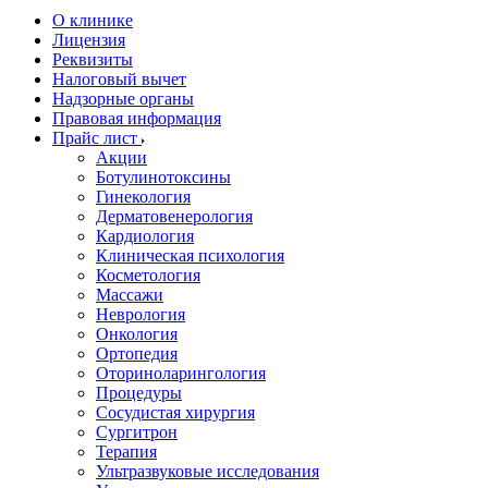
О клинике
Лицензия
Реквизиты
Налоговый вычет
Надзорные органы
Правовая информация
Прайс лист
Акции
Ботулинотоксины
Гинекология
Дерматовенерология
Кардиология
Клиническая психология
Косметология
Массажи
Неврология
Онкология
Ортопедия
Оториноларингология
Процедуры
Сосудистая хирургия
Сургитрон
Терапия
Ультразвуковые исследования