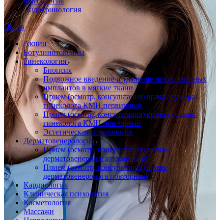
Флебология
Эндокринология
Цены
Акции
Ботулинотоксины
Гинекология
Биопсия
Подкожное введение и удаление искусственных
имплантов в мягкие ткани
Прием (осмотр, консультация) врача акушера-
гинеколога КМН первичный
Прием (осмотр, консультация) врача акушера-
гинеколога КМН повторный
Эстетическая гинекология
Дерматовенерология
Прием (осмотр, консультация) врача-
дерматовенеролога первичный
Прием (осмотр, консультация) врача-
дерматовенеролога повторный
Кардиология
Клиническая психология
Косметология
Массажи