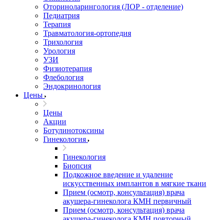
Оториноларингология (ЛОР - отделение)
Педиатрия
Терапия
Травматология-ортопедия
Трихология
Урология
УЗИ
Физиотерапия
Флебология
Эндокринология
Цены
Цены
Акции
Ботулинотоксины
Гинекология
Гинекология
Биопсия
Подкожное введение и удаление
искусственных имплантов в мягкие ткани
Прием (осмотр, консультация) врача
акушера-гинеколога КМН первичный
Прием (осмотр, консультация) врача
акушера-гинеколога КМН повторный