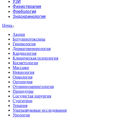
УЗИ
Физиотерапия
Флебология
Эндокринология
Цены
Акции
Ботулинотоксины
Гинекология
Дерматовенерология
Кардиология
Клиническая психология
Косметология
Массажи
Неврология
Онкология
Ортопедия
Оториноларингология
Процедуры
Сосудистая хирургия
Сургитрон
Терапия
Ультразвуковые исследования
Урология