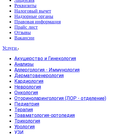
Лицензия
Реквизиты
Налоговый вычет
Надзорные органы
Правовая информация
Прайс лист
Отзывы
Вакансии
Услуги
Акушерство и Гинекология
Анализы
Аллергология - Иммунология
Дерматовенерология
Кардиология
Неврология
Онкология
Оториноларингология (ЛОР - отделение)
Педиатрия
Терапия
Травматология-ортопедия
Трихология
Урология
УЗИ