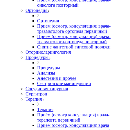
онколога повторный
Ортопедия
Ортопедия
Прием (осмотр, консультация) врача-
травматолога-ортопеда первичный
Прием (осмотр, консультация) врача-
травматолога-ортопеда повторный
Снятие лангетной гипсовой повязки
Оториноларингология
Процедуры
Процедуры
Анализы
Анестезия и прочее
Сестринские манипуляции
Сосудистая хирургия
Сургитрон
Терапия
Терапия
Приём (осмотр консультация) врача-
терапевта первичный
Прием (осмотр, консультация) врача