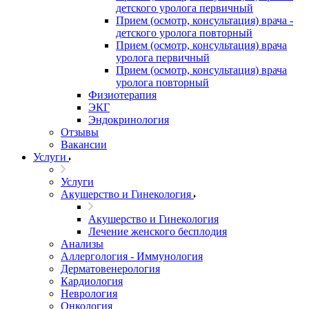
детского уролога первичный
Прием (осмотр, консультация) врача -
детского уролога повторный
Прием (осмотр, консультация) врача
уролога первичный
Прием (осмотр, консультация) врача
уролога повторный
Физиотерапия
ЭКГ
Эндокринология
Отзывы
Вакансии
Услуги
Услуги
Акушерство и Гинекология
Акушерство и Гинекология
Лечение женского бесплодия
Анализы
Аллергология - Иммунология
Дерматовенерология
Кардиология
Неврология
Онкология