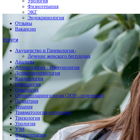
Урология
Физиотерапия
ЭКГ
Эндокринология
Отзывы
Вакансии
Услуги
Акушерство и Гинекология
Лечение женского бесплодия
Анализы
Аллергология - Иммунология
Дерматовенерология
Кардиология
Неврология
Онкология
Оториноларингология (ЛОР - отделение)
Педиатрия
Терапия
Травматология-ортопедия
Трихология
Урология
УЗИ
Физиотерапия