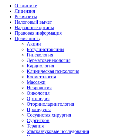
О клинике
Лицензия
Реквизиты
Налоговый вычет
Надзорные органы
Правовая информация
Прайс лист
Акции
Ботулинотоксины
Гинекология
Дерматовенерология
Кардиология
Клиническая психология
Косметология
Массажи
Неврология
Онкология
Ортопедия
Оториноларингология
Процедуры
Сосудистая хирургия
Сургитрон
Терапия
Ультразвуковые исследования