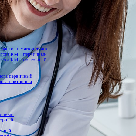
лантов в мягкие ткани
еколога КМН первичный
колога КМН повторный
олога первичный
олога повторный
вичный
торный
ичный