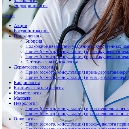
Флебология
Эндокринология
Цены
Акции
Ботулинотоксины
Гинекология
Биопсия
Подкожное введение и удаление искусственных имп
Прием (осмотр, консультация) врача акушера-гин
Прием (осмотр, консультация) врача акушера-гине
Эстетическая гинекология
Дерматовенерология
Прием (осмотр, консультация) врача-дерматовенер
Прием (осмотр, консультация) врача-дерматовенер
Кардиология
Клиническая психология
Косметология
Массажи
Неврология
Прием (осмотр, консультация) врача-невролога пер
Прием (осмотр, консультация) врача-невролога пов
Онкология
Прием (осмотр, консультация) врача-онколога перв