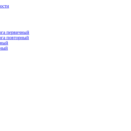
лости
лога первичный
лога повторный
чный
рный