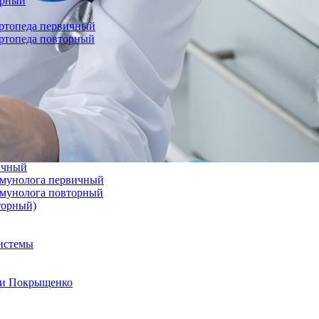
орный
ортопеда первичный
ортопеда повторный
вичный
иммунолога первичный
иммунолога повторный
торный)
системы
а и Покрыщенко