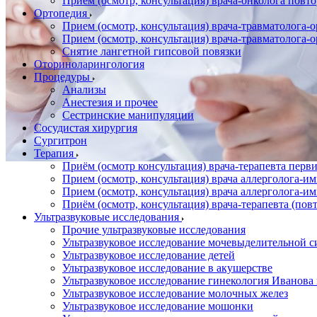
Прием (осмотр, консультация) врача-онколога повт
Ортопедия
Прием (осмотр, консультация) врача-травматолога-
Прием (осмотр, консультация) врача-травматолога-
Снятие лангетной гипсовой повязки
Оториноларингология
Процедуры
Анализы
Анестезия и прочее
Сестринские манипуляции
Сосудистая хирургия
Сургитрон
Терапия
Приём (осмотр консультация) врача-терапевта пер
Прием (осмотр, консультация) врача аллерголога-
Прием (осмотр, консультация) врача аллерголога-
Приём (осмотр, консультация) врача-терапевта (пов
Ультразвуковые исследования
Прочие ультразвуковые исследования
Ультразвуковое исследование мочевыделительной 
Ультразвуковое исследование детей
Ультразвуковое исследование в акушерстве
Ультразвуковое исследование гинекология Иванов
Ультразвуковое исследование молочных желез
Ультразвуковое исследование мошонки