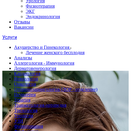
Урология
Физиотерапия
ЭКГ
Эндокринология
Отзывы
Вакансии
Услуги
Акушерство и Гинекология
Лечение женского бесплодия
Анализы
Аллергология - Иммунология
Дерматовенерология
Кардиология
Неврология
Онкология
Оториноларингология (ЛОР - отделение)
Педиатрия
Терапия
Травматология-ортопедия
Трихология
Урология
УЗИ
Физиотерапия