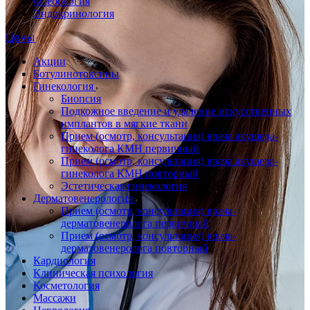
Флебология
Эндокринология
Цены
Акции
Ботулинотоксины
Гинекология
Биопсия
Подкожное введение и удаление искусственных
имплантов в мягкие ткани
Прием (осмотр, консультация) врача акушера-
гинеколога КМН первичный
Прием (осмотр, консультация) врача акушера-
гинеколога КМН повторный
Эстетическая гинекология
Дерматовенерология
Прием (осмотр, консультация) врача-
дерматовенеролога первичный
Прием (осмотр, консультация) врача-
дерматовенеролога повторный
Кардиология
Клиническая психология
Косметология
Массажи