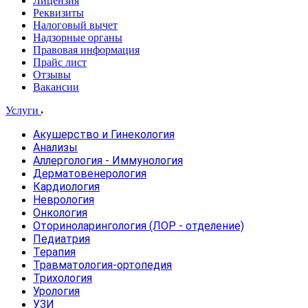
Лицензия
Реквизиты
Налоговый вычет
Надзорные органы
Правовая информация
Прайс лист
Отзывы
Вакансии
Услуги
Акушерство и Гинекология
Анализы
Аллергология - Иммунология
Дерматовенерология
Кардиология
Неврология
Онкология
Оториноларингология (ЛОР - отделение)
Педиатрия
Терапия
Травматология-ортопедия
Трихология
Урология
УЗИ