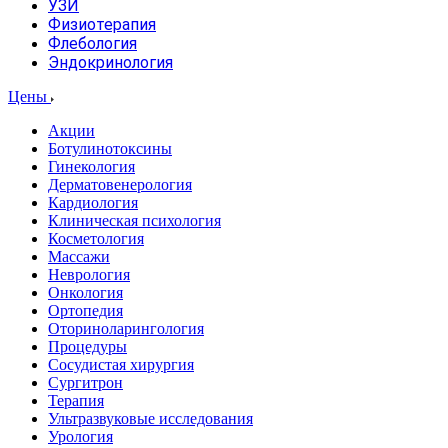
УЗИ
Физиотерапия
Флебология
Эндокринология
Цены
Акции
Ботулинотоксины
Гинекология
Дерматовенерология
Кардиология
Клиническая психология
Косметология
Массажи
Неврология
Онкология
Ортопедия
Оториноларингология
Процедуры
Сосудистая хирургия
Сургитрон
Терапия
Ультразвуковые исследования
Урология