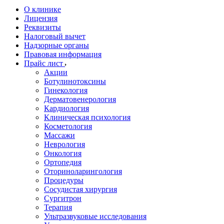
О клинике
Лицензия
Реквизиты
Налоговый вычет
Надзорные органы
Правовая информация
Прайс лист
Акции
Ботулинотоксины
Гинекология
Дерматовенерология
Кардиология
Клиническая психология
Косметология
Массажи
Неврология
Онкология
Ортопедия
Оториноларингология
Процедуры
Сосудистая хирургия
Сургитрон
Терапия
Ультразвуковые исследования