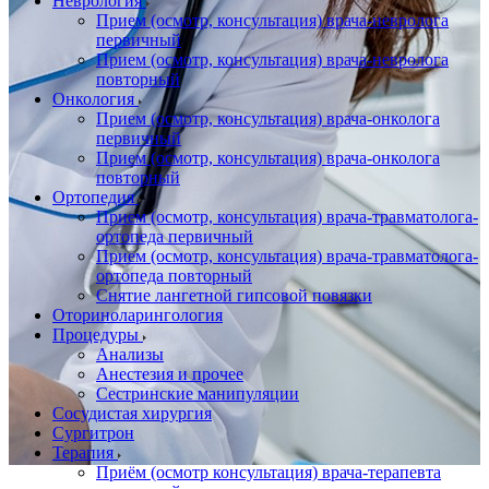
Неврология
Прием (осмотр, консультация) врача-невролога
первичный
Прием (осмотр, консультация) врача-невролога
повторный
Онкология
Прием (осмотр, консультация) врача-онколога
первичный
Прием (осмотр, консультация) врача-онколога
повторный
Ортопедия
Прием (осмотр, консультация) врача-травматолога-
ортопеда первичный
Прием (осмотр, консультация) врача-травматолога-
ортопеда повторный
Снятие лангетной гипсовой повязки
Оториноларингология
Процедуры
Анализы
Анестезия и прочее
Сестринские манипуляции
Сосудистая хирургия
Сургитрон
Терапия
Приём (осмотр консультация) врача-терапевта