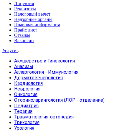
Лицензия
Реквизиты
Налоговый вычет
Надзорные органы
Правовая информация
Прайс лист
Отзывы
Вакансии
Услуги
Акушерство и Гинекология
Анализы
Аллергология - Иммунология
Дерматовенерология
Кардиология
Неврология
Онкология
Оториноларингология (ЛОР - отделение)
Педиатрия
Терапия
Травматология-ортопедия
Трихология
Урология