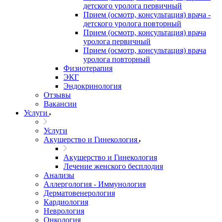
детского уролога первичный
Прием (осмотр, консультация) врача -
детского уролога повторный
Прием (осмотр, консультация) врача
уролога первичный
Прием (осмотр, консультация) врача
уролога повторный
Физиотерапия
ЭКГ
Эндокринология
Отзывы
Вакансии
Услуги
Услуги
Акушерство и Гинекология
Акушерство и Гинекология
Лечение женского бесплодия
Анализы
Аллергология - Иммунология
Дерматовенерология
Кардиология
Неврология
Онкология