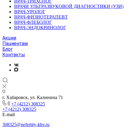
ВРАЧ-ТРИХОЛОГ
ВРАЧИ УЛЬТРАЗВУКОВОЙ ДИАГНОСТИКИ (УЗИ)
ВРАЧ-УРОЛОГ
ВРАЧ-ФИЗИОТЕРАПЕВТ
ВРАЧ-ФЛЕБОЛОГ
ВРАЧ-ЭНДОКРИНОЛОГ
Акции
Пациентам
Блог
Контакты
г. Хабаровск, ул. Калинина 71
+7 (4212) 308325
+7 (4212) 308325
E-mail
308325@nefertity-khv.ru