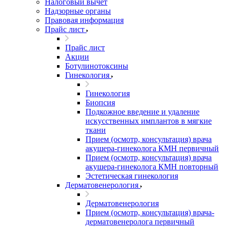
Налоговый вычет
Надзорные органы
Правовая информация
Прайс лист
Прайс лист
Акции
Ботулинотоксины
Гинекология
Гинекология
Биопсия
Подкожное введение и удаление
искусственных имплантов в мягкие
ткани
Прием (осмотр, консультация) врача
акушера-гинеколога КМН первичный
Прием (осмотр, консультация) врача
акушера-гинеколога КМН повторный
Эстетическая гинекология
Дерматовенерология
Дерматовенерология
Прием (осмотр, консультация) врача-
дерматовенеролога первичный