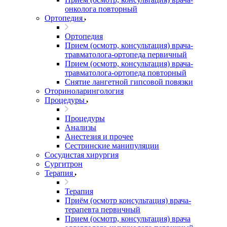
онколога повторный
Ортопедия
Ортопедия
Прием (осмотр, консультация) врача-
травматолога-ортопеда первичный
Прием (осмотр, консультация) врача-
травматолога-ортопеда повторный
Снятие лангетной гипсовой повязки
Оториноларингология
Процедуры
Процедуры
Анализы
Анестезия и прочее
Сестринские манипуляции
Сосудистая хирургия
Сургитрон
Терапия
Терапия
Приём (осмотр консультация) врача-
терапевта первичный
Прием (осмотр, консультация) врача