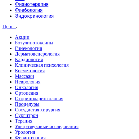
Физиотерапия
Флебология
Эндокринология
Цены
Акции
Ботулинотоксины
Гинекология
Дерматовенерология
Кардиология
Клиническая психология
Косметология
Массажи
Неврология
Онкология
Ортопедия
Оториноларингология
Процедуры
Сосудистая хирургия
Сургитрон
Терапия
Ультразвуковые исследования
Урология
Физиотерапия