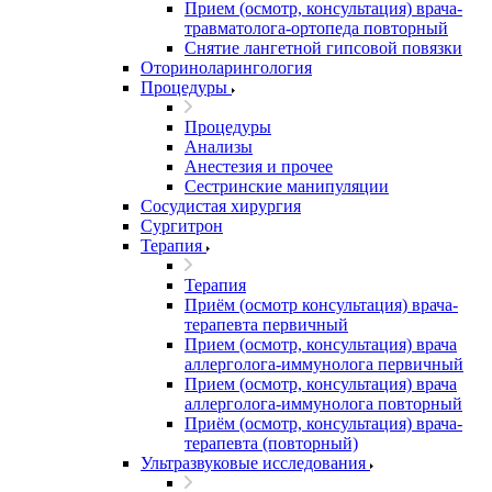
Прием (осмотр, консультация) врача-
травматолога-ортопеда повторный
Снятие лангетной гипсовой повязки
Оториноларингология
Процедуры
Процедуры
Анализы
Анестезия и прочее
Сестринские манипуляции
Сосудистая хирургия
Сургитрон
Терапия
Терапия
Приём (осмотр консультация) врача-
терапевта первичный
Прием (осмотр, консультация) врача
аллерголога-иммунолога первичный
Прием (осмотр, консультация) врача
аллерголога-иммунолога повторный
Приём (осмотр, консультация) врача-
терапевта (повторный)
Ультразвуковые исследования