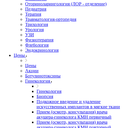
Оториноларингология (ЛОР - отделение)
Педиатрия
Терапия
Травматология-ортопедия
Трихология
Урология
УЗИ
Физиотерапия
Флебология
Эндокринология
Цены
Цены
Акции
Ботулинотоксины
Гинекология
Гинекология
Биопсия
Подкожное введение и удаление
искусственных имплантов в мягкие ткани
Прием (осмотр, консультация) врача
акушера-гинеколога КМН первичный
Прием (осмотр, консультация) врача
акушера-гинеколога КМН повторный