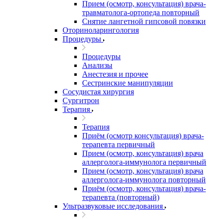
Прием (осмотр, консультация) врача-
травматолога-ортопеда повторный
Снятие лангетной гипсовой повязки
Оториноларингология
Процедуры
Процедуры
Анализы
Анестезия и прочее
Сестринские манипуляции
Сосудистая хирургия
Сургитрон
Терапия
Терапия
Приём (осмотр консультация) врача-
терапевта первичный
Прием (осмотр, консультация) врача
аллерголога-иммунолога первичный
Прием (осмотр, консультация) врача
аллерголога-иммунолога повторный
Приём (осмотр, консультация) врача-
терапевта (повторный)
Ультразвуковые исследования