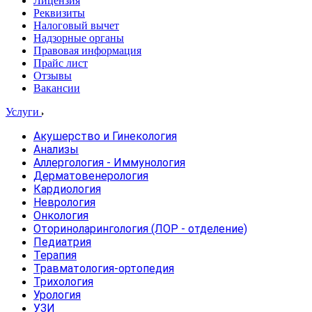
Лицензия
Реквизиты
Налоговый вычет
Надзорные органы
Правовая информация
Прайс лист
Отзывы
Вакансии
Услуги
Акушерство и Гинекология
Анализы
Аллергология - Иммунология
Дерматовенерология
Кардиология
Неврология
Онкология
Оториноларингология (ЛОР - отделение)
Педиатрия
Терапия
Травматология-ортопедия
Трихология
Урология
УЗИ