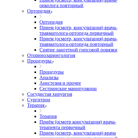
онколога повторный
Ортопедия
Ортопедия
Прием (осмотр, консультация) врача-
травматолога-ортопеда первичный
Прием (осмотр, консультация) врача-
травматолога-ортопеда повторный
Снятие лангетной гипсовой повязки
Оториноларингология
Процедуры
Процедуры
Анализы
Анестезия и прочее
Сестринские манипуляции
Сосудистая хирургия
Сургитрон
Терапия
Терапия
Приём (осмотр консультация) врача-
терапевта первичный
Прием (осмотр, консультация) врача