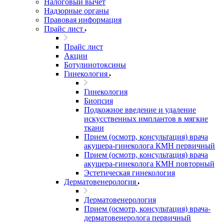
Налоговый вычет
Надзорные органы
Правовая информация
Прайс лист
Прайс лист
Акции
Ботулинотоксины
Гинекология
Гинекология
Биопсия
Подкожное введение и удаление
искусственных имплантов в мягкие
ткани
Прием (осмотр, консультация) врача
акушера-гинеколога КМН первичный
Прием (осмотр, консультация) врача
акушера-гинеколога КМН повторный
Эстетическая гинекология
Дерматовенерология
Дерматовенерология
Прием (осмотр, консультация) врача-
дерматовенеролога первичный