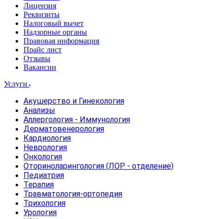
Лицензия
Реквизиты
Налоговый вычет
Надзорные органы
Правовая информация
Прайс лист
Отзывы
Вакансии
Услуги
Акушерство и Гинекология
Анализы
Аллергология - Иммунология
Дерматовенерология
Кардиология
Неврология
Онкология
Оториноларингология (ЛОР - отделение)
Педиатрия
Терапия
Травматология-ортопедия
Трихология
Урология