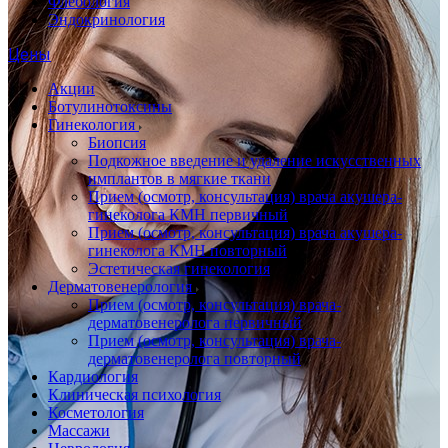
Флебология
Эндокринология
Цены
Акции
Ботулинотоксины
Гинекология
Биопсия
Подкожное введение и удаление искусственных
имплантов в мягкие ткани
Прием (осмотр, консультация) врача акушера-
гинеколога КМН первичный
Прием (осмотр, консультация) врача акушера-
гинеколога КМН повторный
Эстетическая гинекология
Дерматовенерология
Прием (осмотр, консультация) врача-
дерматовенеролога первичный
Прием (осмотр, консультация) врача-
дерматовенеролога повторный
Кардиология
Клиническая психология
Косметология
Массажи