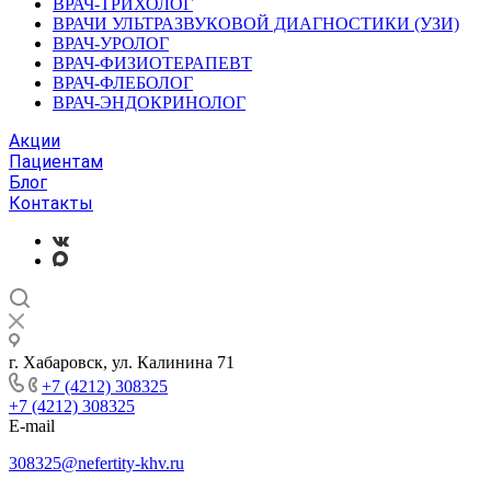
ВРАЧ-ТРИХОЛОГ
ВРАЧИ УЛЬТРАЗВУКОВОЙ ДИАГНОСТИКИ (УЗИ)
ВРАЧ-УРОЛОГ
ВРАЧ-ФИЗИОТЕРАПЕВТ
ВРАЧ-ФЛЕБОЛОГ
ВРАЧ-ЭНДОКРИНОЛОГ
Акции
Пациентам
Блог
Контакты
г. Хабаровск, ул. Калинина 71
+7 (4212) 308325
+7 (4212) 308325
E-mail
308325@nefertity-khv.ru