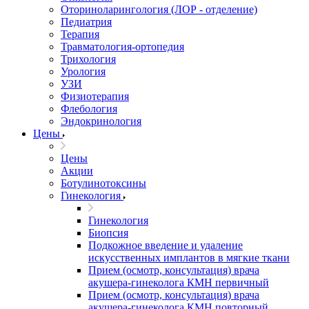
Оториноларингология (ЛОР - отделение)
Педиатрия
Терапия
Травматология-ортопедия
Трихология
Урология
УЗИ
Физиотерапия
Флебология
Эндокринология
Цены
Цены
Акции
Ботулинотоксины
Гинекология
Гинекология
Биопсия
Подкожное введение и удаление
искусственных имплантов в мягкие ткани
Прием (осмотр, консультация) врача
акушера-гинеколога КМН первичный
Прием (осмотр, консультация) врача
акушера-гинеколога КМН повторный