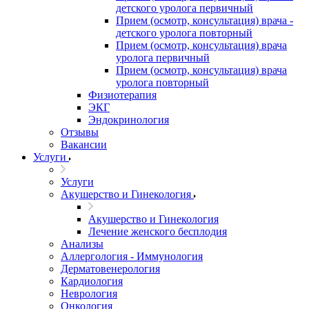
детского уролога первичный
Прием (осмотр, консультация) врача -
детского уролога повторный
Прием (осмотр, консультация) врача
уролога первичный
Прием (осмотр, консультация) врача
уролога повторный
Физиотерапия
ЭКГ
Эндокринология
Отзывы
Вакансии
Услуги
Услуги
Акушерство и Гинекология
Акушерство и Гинекология
Лечение женского бесплодия
Анализы
Аллергология - Иммунология
Дерматовенерология
Кардиология
Неврология
Онкология