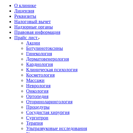
О клинике
Лицензия
Реквизиты
Налоговый вычет
Надзорные органы
Правовая информация
Прайс лист
Акции
Ботулинотоксины
Гинекология
Дерматовенерология
Кардиология
Клиническая психология
Косметология
Массажи
Неврология
Онкология
Ортопедия
Оториноларингология
Процедуры
Сосудистая хирургия
Сургитрон
Терапия
Ультразвуковые исследования