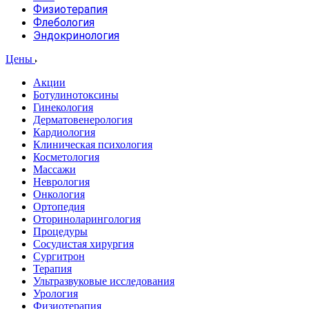
Физиотерапия
Флебология
Эндокринология
Цены
Акции
Ботулинотоксины
Гинекология
Дерматовенерология
Кардиология
Клиническая психология
Косметология
Массажи
Неврология
Онкология
Ортопедия
Оториноларингология
Процедуры
Сосудистая хирургия
Сургитрон
Терапия
Ультразвуковые исследования
Урология
Физиотерапия