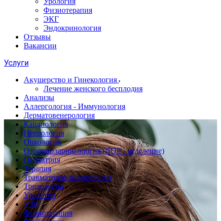
Урология
Физиотерапия
ЭКГ
Эндокринология
Отзывы
Вакансии
Услуги
Акушерство и Гинекология
Лечение женского бесплодия
Анализы
Аллергология - Иммунология
Дерматовенерология
Кардиология
Неврология
Онкология
Оториноларингология (ЛОР - отделение)
Педиатрия
Терапия
Травматология-ортопедия
Трихология
Урология
УЗИ
Физиотерапия