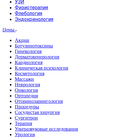
УЗИ
Физиотерапия
Флебология
Эндокринология
Цены
Акции
Ботулинотоксины
Гинекология
Дерматовенерология
Кардиология
Клиническая психология
Косметология
Массажи
Неврология
Онкология
Ортопедия
Оториноларингология
Процедуры
Сосудистая хирургия
Сургитрон
Терапия
Ультразвуковые исследования
Урология