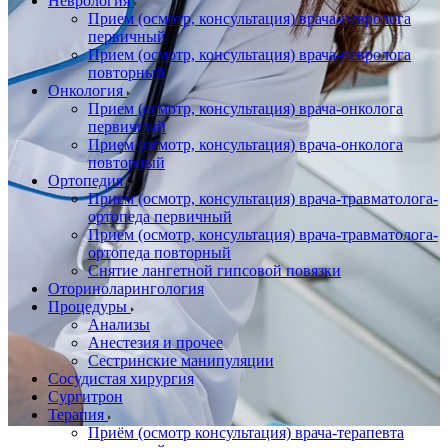
Неврология
Прием (осмотр, консультация) врача-невролога
первичный
Прием (осмотр, консультация) врача-невролога
повторный
Онкология
Прием (осмотр, консультация) врача-онколога
первичный
Прием (осмотр, консультация) врача-онколога
повторный
Ортопедия
Прием (осмотр, консультация) врача-травматолога-
ортопеда первичный
Прием (осмотр, консультация) врача-травматолога-
ортопеда повторный
Снятие лангетной гипсовой повязки
Оториноларингология
Процедуры
Анализы
Анестезия и прочее
Сестринские манипуляции
Сосудистая хирургия
Сургитрон
Терапия
Приём (осмотр консультация) врача-терапевта