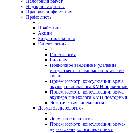
Налоговый вычет
Надзорные органы
Правовая информация
Прайс лист
Прайс лист
Акции
Ботулинотоксины
Гинекология
Гинекология
Биопсия
Подкожное введение и удаление
искусственных имплантов в мягкие
ткани
Прием (осмотр, консультация) врача
акушера-гинеколога КМН первичный
Прием (осмотр, консультация) врача
акушера-гинеколога КМН повторный
Эстетическая гинекология
Дерматовенерология
Дерматовенерология
Прием (осмотр, консультация) врача-
дерматовенеролога первичный