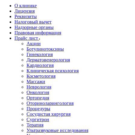
О клинике
Лицензия
Реквизиты
Налоговый вычет
Надзорные органы
Правовая информация
Прайс лист
Акции
Ботулинотоксины
Гинекология
Дерматовенерология
Кардиология
Клиническая психология
Косметология
Массажи
Неврология
Онкология
Ортопедия
Оториноларингология
Процедуры
Сосудистая хирургия
Сургитрон
Терапия
Ультразвуковые исследования