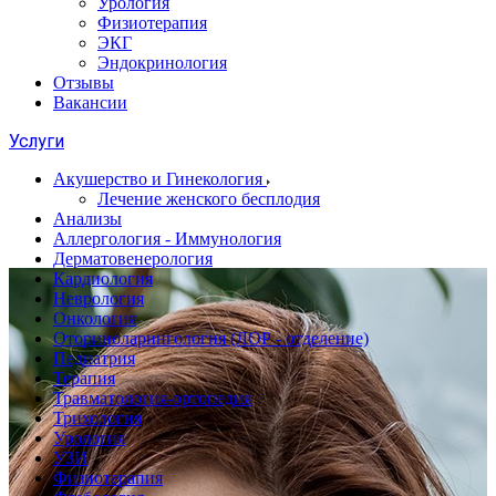
Урология
Физиотерапия
ЭКГ
Эндокринология
Отзывы
Вакансии
Услуги
Акушерство и Гинекология
Лечение женского бесплодия
Анализы
Аллергология - Иммунология
Дерматовенерология
Кардиология
Неврология
Онкология
Оториноларингология (ЛОР - отделение)
Педиатрия
Терапия
Травматология-ортопедия
Трихология
Урология
УЗИ
Физиотерапия