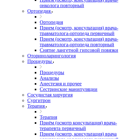
онколога повторный
Ортопедия
Ортопедия
Прием (осмотр, консультация) врача-
травматолога-ортопеда первичный
Прием (осмотр, консультация) врача-
травматолога-ортопеда повторный
Снятие лангетной гипсовой повязки
Оториноларингология
Процедуры
Процедуры
Анализы
Анестезия и прочее
Сестринские манипуляции
Сосудистая хирургия
Сургитрон
Терапия
Терапия
Приём (осмотр консультация) врача-
терапевта первичный
Прием (осмотр, консультация) врача