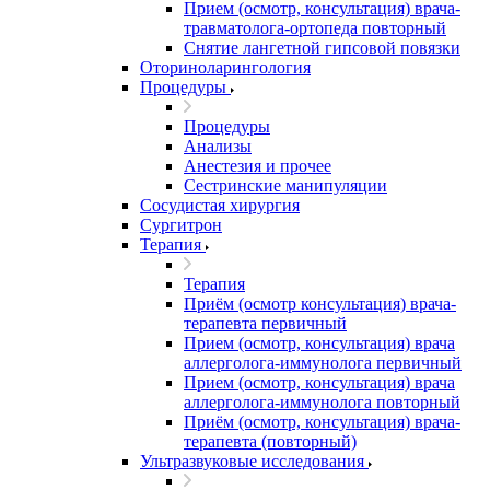
Прием (осмотр, консультация) врача-
травматолога-ортопеда повторный
Снятие лангетной гипсовой повязки
Оториноларингология
Процедуры
Процедуры
Анализы
Анестезия и прочее
Сестринские манипуляции
Сосудистая хирургия
Сургитрон
Терапия
Терапия
Приём (осмотр консультация) врача-
терапевта первичный
Прием (осмотр, консультация) врача
аллерголога-иммунолога первичный
Прием (осмотр, консультация) врача
аллерголога-иммунолога повторный
Приём (осмотр, консультация) врача-
терапевта (повторный)
Ультразвуковые исследования