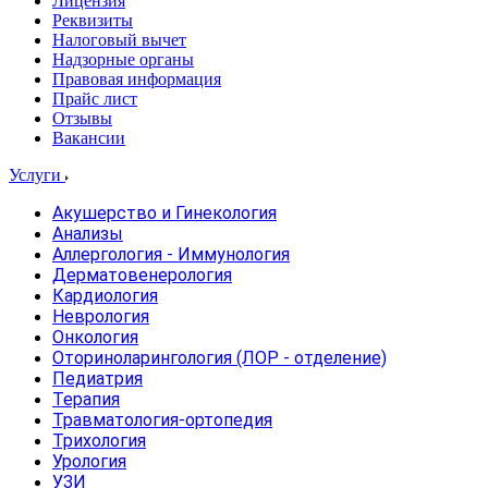
Лицензия
Реквизиты
Налоговый вычет
Надзорные органы
Правовая информация
Прайс лист
Отзывы
Вакансии
Услуги
Акушерство и Гинекология
Анализы
Аллергология - Иммунология
Дерматовенерология
Кардиология
Неврология
Онкология
Оториноларингология (ЛОР - отделение)
Педиатрия
Терапия
Травматология-ортопедия
Трихология
Урология
УЗИ