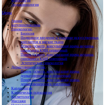
Флебология
Эндокринология
Цены
Акции
Ботулинотоксины
Гинекология
Биопсия
Подкожное введение и удаление искусственных
имплантов в мягкие ткани
Прием (осмотр, консультация) врача акушера-
гинеколога КМН первичный
Прием (осмотр, консультация) врача акушера-
гинеколога КМН повторный
Эстетическая гинекология
Дерматовенерология
Прием (осмотр, консультация) врача-
дерматовенеролога первичный
Прием (осмотр, консультация) врача-
дерматовенеролога повторный
Кардиология
Клиническая психология
Косметология
Массажи