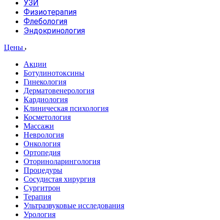
УЗИ
Физиотерапия
Флебология
Эндокринология
Цены
Акции
Ботулинотоксины
Гинекология
Дерматовенерология
Кардиология
Клиническая психология
Косметология
Массажи
Неврология
Онкология
Ортопедия
Оториноларингология
Процедуры
Сосудистая хирургия
Сургитрон
Терапия
Ультразвуковые исследования
Урология