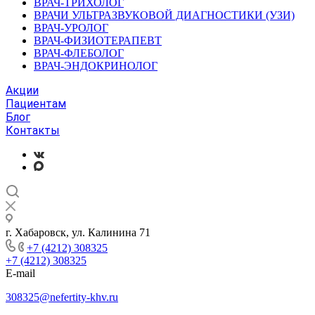
ВРАЧ-ТРИХОЛОГ
ВРАЧИ УЛЬТРАЗВУКОВОЙ ДИАГНОСТИКИ (УЗИ)
ВРАЧ-УРОЛОГ
ВРАЧ-ФИЗИОТЕРАПЕВТ
ВРАЧ-ФЛЕБОЛОГ
ВРАЧ-ЭНДОКРИНОЛОГ
Акции
Пациентам
Блог
Контакты
г. Хабаровск, ул. Калинина 71
+7 (4212) 308325
+7 (4212) 308325
E-mail
308325@nefertity-khv.ru