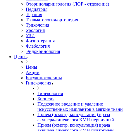
Оториноларингология (ЛОР - отделение)
Педиатрия
Терапия
Травматология-ортопедия
Трихология
Урология
УЗИ
Физиотерапия
Флебология
Эндокринология
Цены
Цены
Акции
Ботулинотоксины
Гинекология
Гинекология
Биопсия
Подкожное введение и удаление
искусственных имплантов в мягкие ткани
Прием (осмотр, консультация) врача
акушера-гинеколога КМН первичный
Прием (осмотр, консультация) врача
акушера-гинеколога КМН повторный