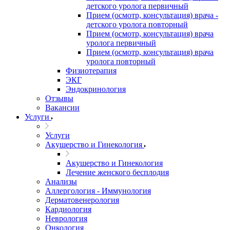
детского уролога первичный
Прием (осмотр, консультация) врача -
детского уролога повторный
Прием (осмотр, консультация) врача
уролога первичный
Прием (осмотр, консультация) врача
уролога повторный
Физиотерапия
ЭКГ
Эндокринология
Отзывы
Вакансии
Услуги
Услуги
Акушерство и Гинекология
Акушерство и Гинекология
Лечение женского бесплодия
Анализы
Аллергология - Иммунология
Дерматовенерология
Кардиология
Неврология
Онкология