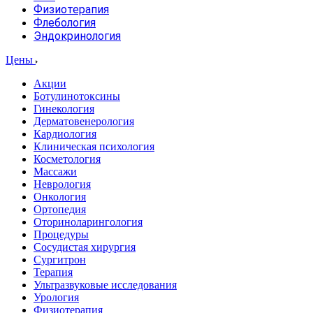
Физиотерапия
Флебология
Эндокринология
Цены
Акции
Ботулинотоксины
Гинекология
Дерматовенерология
Кардиология
Клиническая психология
Косметология
Массажи
Неврология
Онкология
Ортопедия
Оториноларингология
Процедуры
Сосудистая хирургия
Сургитрон
Терапия
Ультразвуковые исследования
Урология
Физиотерапия