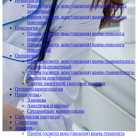
Неврология
Прием (осмотр, консультация) врача-невролога
первичный
Прием (осмотр, консультация) врача-невролога
повторный
Онкология
Прием (осмотр, консультация) врача-онколога
первичный
Прием (осмотр, консультация) врача-онколога
повторный
Ортопедия
Прием (осмотр, консультация) врача-травматолога-
ортопеда первичный
Прием (осмотр, консультация) врача-травматолога-
ортопеда повторный
Снятие лангетной гипсовой повязки
Оториноларингология
Процедуры
Анализы
Анестезия и прочее
Сестринские манипуляции
Сосудистая хирургия
Сургитрон
Терапия
Приём (осмотр консультация) врача-терапевта