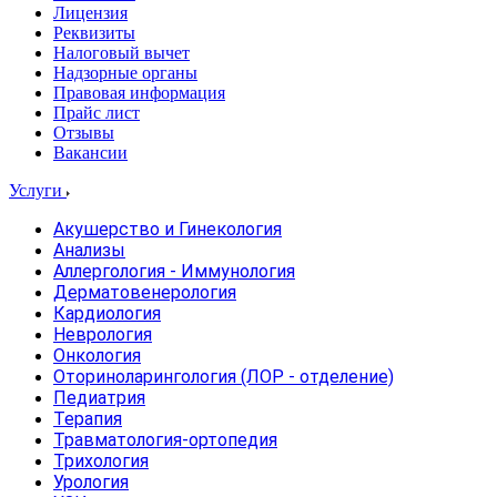
Лицензия
Реквизиты
Налоговый вычет
Надзорные органы
Правовая информация
Прайс лист
Отзывы
Вакансии
Услуги
Акушерство и Гинекология
Анализы
Аллергология - Иммунология
Дерматовенерология
Кардиология
Неврология
Онкология
Оториноларингология (ЛОР - отделение)
Педиатрия
Терапия
Травматология-ортопедия
Трихология
Урология