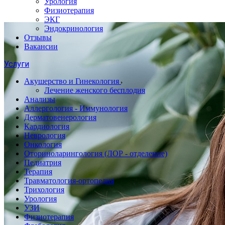
Урология
Физиотерапия
ЭКГ
Эндокринология
Отзывы
Вакансии
Услуги
Акушерство и Гинекология
Лечение женского бесплодия
Анализы
Аллергология - Иммунология
Дерматовенерология
Кардиология
Неврология
Онкология
Оториноларингология (ЛОР - отделение)
Педиатрия
Терапия
Травматология-ортопедия
Трихология
Урология
УЗИ
Физиотерапия