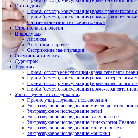
Прием (осмотр, консультация) врача-онколога повт
Ортопедия
Прием (осмотр, консультация) врача-травматолога-
Прием (осмотр, консультация) врача-травматолога-
Снятие лангетной гипсовой повязки
Оториноларингология
Процедуры
Анализы
Анестезия и прочее
Сестринские манипуляции
Сосудистая хирургия
Сургитрон
Терапия
Приём (осмотр консультация) врача-терапевта пер
Прием (осмотр, консультация) врача аллерголога-
Прием (осмотр, консультация) врача аллерголога-
Приём (осмотр, консультация) врача-терапевта (пов
Ультразвуковые исследования
Прочие ультразвуковые исследования
Ультразвуковое исследование мочевыделительной 
Ультразвуковое исследование детей
Ультразвуковое исследование в акушерстве
Ультразвуковое исследование гинекология Иванов
Ультразвуковое исследование молочных желез
Ультразвуковое исследование мошонки