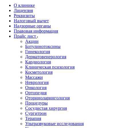
О клинике
Лицензия
Реквизиты
Налоговый вычет
Надзорные органы
Правовая информация
Прайс лист
Акции
Ботулинотоксины
Гинекология
Дерматовенерология
Кардиология
Клиническая психология
Косметология
Массажи
Неврология
Онкология
Ортопедия
Оториноларингология
Процедуры
Сосудистая хирургия
Сургитрон
Терапия
Ультразвуковые исследования