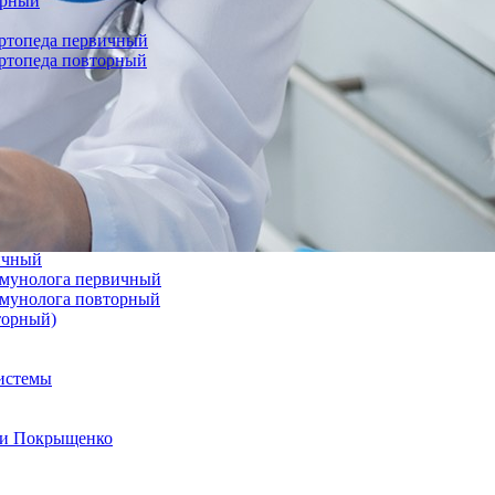
орный
ортопеда первичный
ортопеда повторный
вичный
иммунолога первичный
иммунолога повторный
торный)
системы
а и Покрыщенко