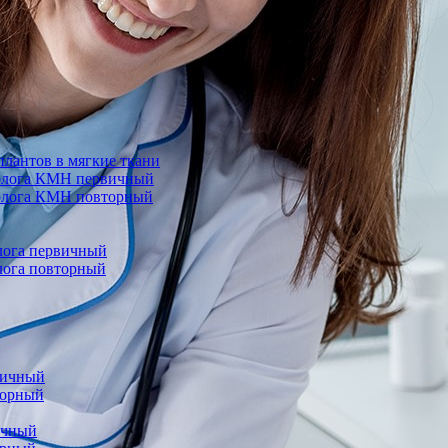
лантов в мягкие ткани
еколога КМН первичный
колога КМН повторный
олога первичный
олога повторный
вичный
торный
ичный