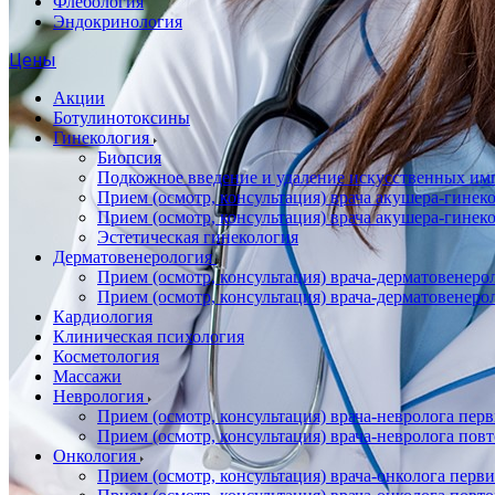
Флебология
Эндокринология
Цены
Акции
Ботулинотоксины
Гинекология
Биопсия
Подкожное введение и удаление искусственных имп
Прием (осмотр, консультация) врача акушера-гин
Прием (осмотр, консультация) врача акушера-гине
Эстетическая гинекология
Дерматовенерология
Прием (осмотр, консультация) врача-дерматовенер
Прием (осмотр, консультация) врача-дерматовенер
Кардиология
Клиническая психология
Косметология
Массажи
Неврология
Прием (осмотр, консультация) врача-невролога пер
Прием (осмотр, консультация) врача-невролога пов
Онкология
Прием (осмотр, консультация) врача-онколога перв