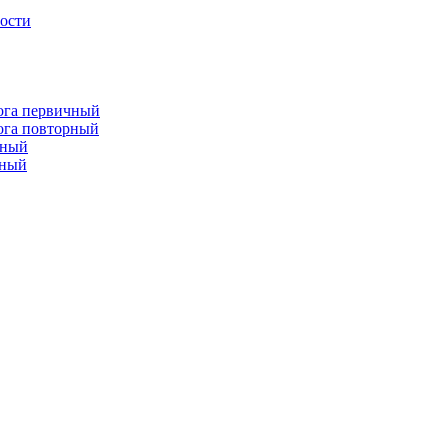
лости
лога первичный
лога повторный
чный
рный