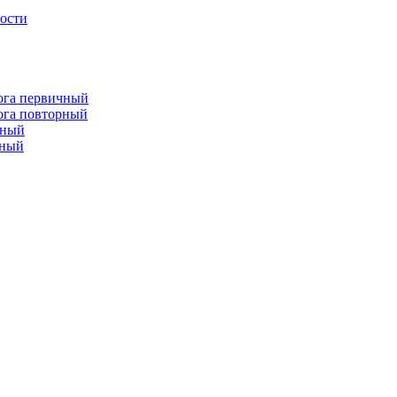
лости
лога первичный
лога повторный
чный
рный