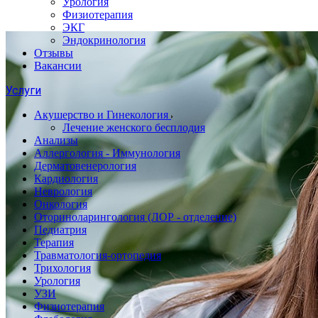
Урология
Физиотерапия
ЭКГ
Эндокринология
Отзывы
Вакансии
Услуги
Акушерство и Гинекология
Лечение женского бесплодия
Анализы
Аллергология - Иммунология
Дерматовенерология
Кардиология
Неврология
Онкология
Оториноларингология (ЛОР - отделение)
Педиатрия
Терапия
Травматология-ортопедия
Трихология
Урология
УЗИ
Физиотерапия