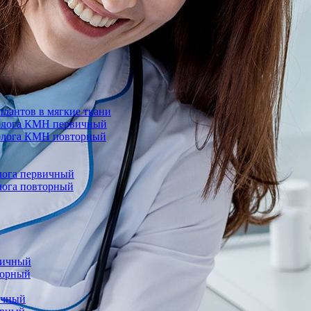
лантов в мягкие ткани
еколога КМН первичный
колога КМН повторный
олога первичный
олога повторный
вичный
торный
ичный