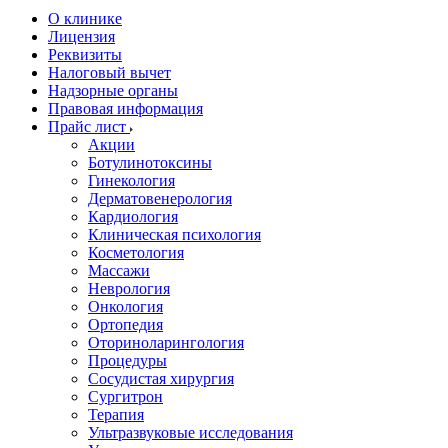
О клинике
Лицензия
Реквизиты
Налоговый вычет
Надзорные органы
Правовая информация
Прайс лист
Акции
Ботулинотоксины
Гинекология
Дерматовенерология
Кардиология
Клиническая психология
Косметология
Массажи
Неврология
Онкология
Ортопедия
Оториноларингология
Процедуры
Сосудистая хирургия
Сургитрон
Терапия
Ультразвуковые исследования