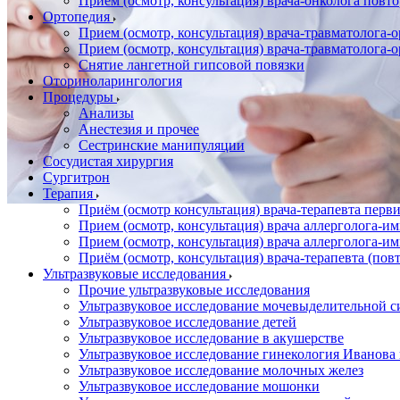
Прием (осмотр, консультация) врача-онколога повт
Ортопедия
Прием (осмотр, консультация) врача-травматолога-
Прием (осмотр, консультация) врача-травматолога-
Снятие лангетной гипсовой повязки
Оториноларингология
Процедуры
Анализы
Анестезия и прочее
Сестринские манипуляции
Сосудистая хирургия
Сургитрон
Терапия
Приём (осмотр консультация) врача-терапевта пер
Прием (осмотр, консультация) врача аллерголога-
Прием (осмотр, консультация) врача аллерголога-
Приём (осмотр, консультация) врача-терапевта (пов
Ультразвуковые исследования
Прочие ультразвуковые исследования
Ультразвуковое исследование мочевыделительной 
Ультразвуковое исследование детей
Ультразвуковое исследование в акушерстве
Ультразвуковое исследование гинекология Иванов
Ультразвуковое исследование молочных желез
Ультразвуковое исследование мошонки