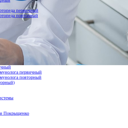
орный
ортопеда первичный
ортопеда повторный
вичный
иммунолога первичный
иммунолога повторный
торный)
системы
а и Покрыщенко