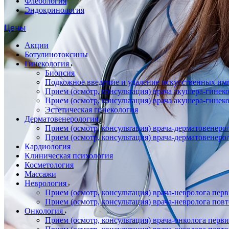
Флебология
Эндокринология
Цены
Акции
Ботулинотоксины
Гинекология
Биопсия
Подкожное введение и удаление искусственных имп
Прием (осмотр, консультация) врача акушера-гин
Прием (осмотр, консультация) врача акушера-гине
Эстетическая гинекология
Дерматовенерология
Прием (осмотр, консультация) врача-дерматовенер
Прием (осмотр, консультация) врача-дерматовенер
Кардиология
Клиническая психология
Косметология
Массажи
Неврология
Прием (осмотр, консультация) врача-невролога пер
Прием (осмотр, консультация) врача-невролога пов
Онкология
Прием (осмотр, консультация) врача-онколога перв