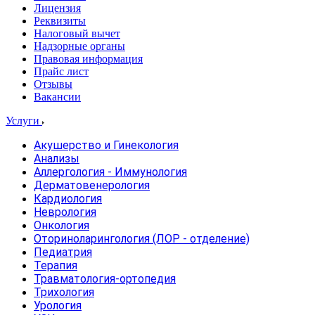
Лицензия
Реквизиты
Налоговый вычет
Надзорные органы
Правовая информация
Прайс лист
Отзывы
Вакансии
Услуги
Акушерство и Гинекология
Анализы
Аллергология - Иммунология
Дерматовенерология
Кардиология
Неврология
Онкология
Оториноларингология (ЛОР - отделение)
Педиатрия
Терапия
Травматология-ортопедия
Трихология
Урология