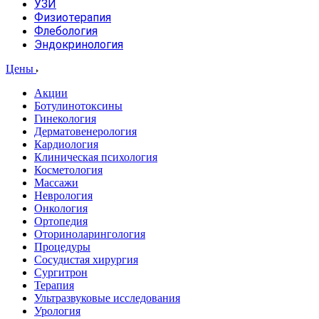
УЗИ
Физиотерапия
Флебология
Эндокринология
Цены
Акции
Ботулинотоксины
Гинекология
Дерматовенерология
Кардиология
Клиническая психология
Косметология
Массажи
Неврология
Онкология
Ортопедия
Оториноларингология
Процедуры
Сосудистая хирургия
Сургитрон
Терапия
Ультразвуковые исследования
Урология