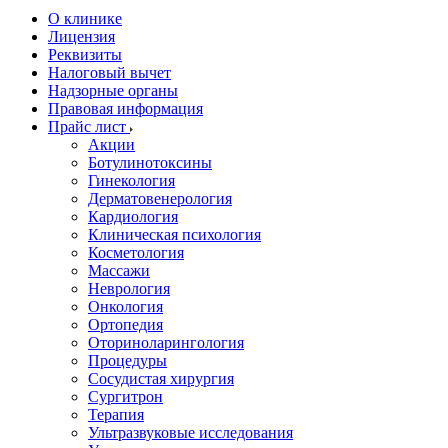
О клинике
Лицензия
Реквизиты
Налоговый вычет
Надзорные органы
Правовая информация
Прайс лист
Акции
Ботулинотоксины
Гинекология
Дерматовенерология
Кардиология
Клиническая психология
Косметология
Массажи
Неврология
Онкология
Ортопедия
Оториноларингология
Процедуры
Сосудистая хирургия
Сургитрон
Терапия
Ультразвуковые исследования