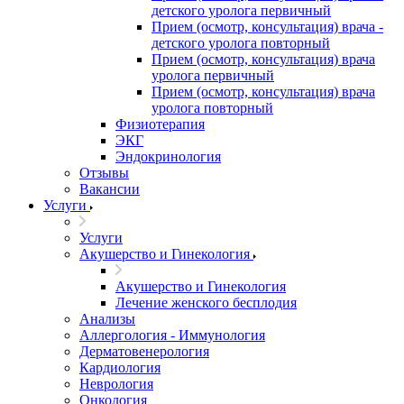
детского уролога первичный
Прием (осмотр, консультация) врача -
детского уролога повторный
Прием (осмотр, консультация) врача
уролога первичный
Прием (осмотр, консультация) врача
уролога повторный
Физиотерапия
ЭКГ
Эндокринология
Отзывы
Вакансии
Услуги
Услуги
Акушерство и Гинекология
Акушерство и Гинекология
Лечение женского бесплодия
Анализы
Аллергология - Иммунология
Дерматовенерология
Кардиология
Неврология
Онкология