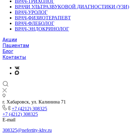
ВРАЧ-ТРИХОЛОГ
ВРАЧИ УЛЬТРАЗВУКОВОЙ ДИАГНОСТИКИ (УЗИ)
ВРАЧ-УРОЛОГ
ВРАЧ-ФИЗИОТЕРАПЕВТ
ВРАЧ-ФЛЕБОЛОГ
ВРАЧ-ЭНДОКРИНОЛОГ
Акции
Пациентам
Блог
Контакты
г. Хабаровск, ул. Калинина 71
+7 (4212) 308325
+7 (4212) 308325
E-mail
308325@nefertity-khv.ru