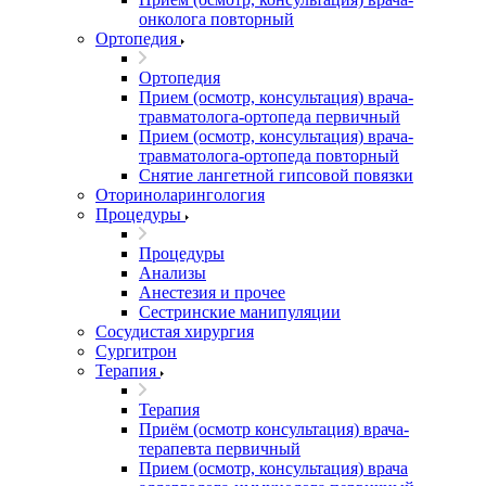
онколога повторный
Ортопедия
Ортопедия
Прием (осмотр, консультация) врача-
травматолога-ортопеда первичный
Прием (осмотр, консультация) врача-
травматолога-ортопеда повторный
Снятие лангетной гипсовой повязки
Оториноларингология
Процедуры
Процедуры
Анализы
Анестезия и прочее
Сестринские манипуляции
Сосудистая хирургия
Сургитрон
Терапия
Терапия
Приём (осмотр консультация) врача-
терапевта первичный
Прием (осмотр, консультация) врача