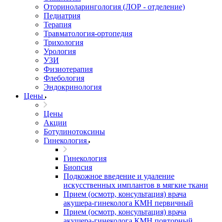
Оториноларингология (ЛОР - отделение)
Педиатрия
Терапия
Травматология-ортопедия
Трихология
Урология
УЗИ
Физиотерапия
Флебология
Эндокринология
Цены
Цены
Акции
Ботулинотоксины
Гинекология
Гинекология
Биопсия
Подкожное введение и удаление
искусственных имплантов в мягкие ткани
Прием (осмотр, консультация) врача
акушера-гинеколога КМН первичный
Прием (осмотр, консультация) врача
акушера-гинеколога КМН повторный