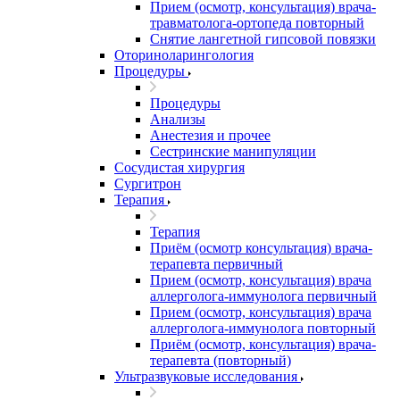
Прием (осмотр, консультация) врача-
травматолога-ортопеда повторный
Снятие лангетной гипсовой повязки
Оториноларингология
Процедуры
Процедуры
Анализы
Анестезия и прочее
Сестринские манипуляции
Сосудистая хирургия
Сургитрон
Терапия
Терапия
Приём (осмотр консультация) врача-
терапевта первичный
Прием (осмотр, консультация) врача
аллерголога-иммунолога первичный
Прием (осмотр, консультация) врача
аллерголога-иммунолога повторный
Приём (осмотр, консультация) врача-
терапевта (повторный)
Ультразвуковые исследования