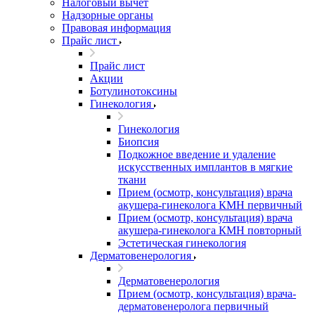
Налоговый вычет
Надзорные органы
Правовая информация
Прайс лист
Прайс лист
Акции
Ботулинотоксины
Гинекология
Гинекология
Биопсия
Подкожное введение и удаление
искусственных имплантов в мягкие
ткани
Прием (осмотр, консультация) врача
акушера-гинеколога КМН первичный
Прием (осмотр, консультация) врача
акушера-гинеколога КМН повторный
Эстетическая гинекология
Дерматовенерология
Дерматовенерология
Прием (осмотр, консультация) врача-
дерматовенеролога первичный