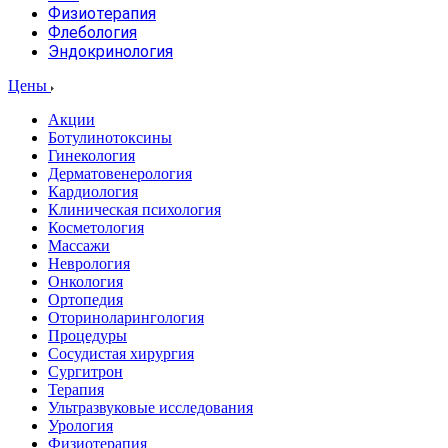
Физиотерапия
Флебология
Эндокринология
Цены
Акции
Ботулинотоксины
Гинекология
Дерматовенерология
Кардиология
Клиническая психология
Косметология
Массажи
Неврология
Онкология
Ортопедия
Оториноларингология
Процедуры
Сосудистая хирургия
Сургитрон
Терапия
Ультразвуковые исследования
Урология
Физиотерапия