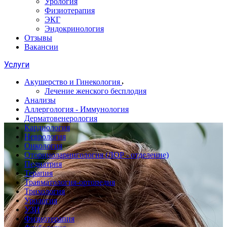
Урология
Физиотерапия
ЭКГ
Эндокринология
Отзывы
Вакансии
Услуги
Акушерство и Гинекология
Лечение женского бесплодия
Анализы
Аллергология - Иммунология
Дерматовенерология
Кардиология
Неврология
Онкология
Оториноларингология (ЛОР - отделение)
Педиатрия
Терапия
Травматология-ортопедия
Трихология
Урология
УЗИ
Физиотерапия