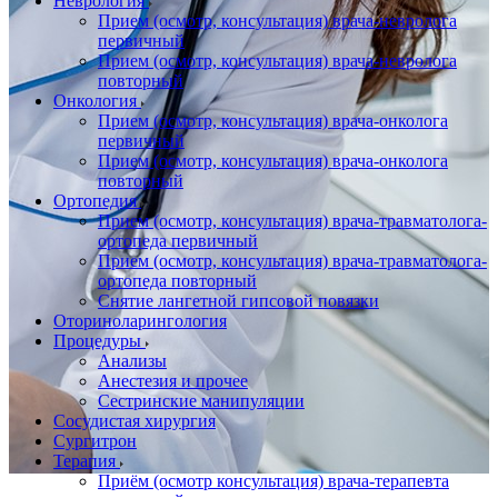
Неврология
Прием (осмотр, консультация) врача-невролога
первичный
Прием (осмотр, консультация) врача-невролога
повторный
Онкология
Прием (осмотр, консультация) врача-онколога
первичный
Прием (осмотр, консультация) врача-онколога
повторный
Ортопедия
Прием (осмотр, консультация) врача-травматолога-
ортопеда первичный
Прием (осмотр, консультация) врача-травматолога-
ортопеда повторный
Снятие лангетной гипсовой повязки
Оториноларингология
Процедуры
Анализы
Анестезия и прочее
Сестринские манипуляции
Сосудистая хирургия
Сургитрон
Терапия
Приём (осмотр консультация) врача-терапевта