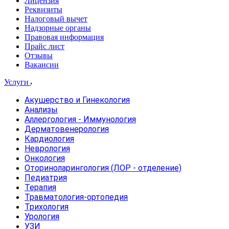
Лицензия
Реквизиты
Налоговый вычет
Надзорные органы
Правовая информация
Прайс лист
Отзывы
Вакансии
Услуги
Акушерство и Гинекология
Анализы
Аллергология - Иммунология
Дерматовенерология
Кардиология
Неврология
Онкология
Оториноларингология (ЛОР - отделение)
Педиатрия
Терапия
Травматология-ортопедия
Трихология
Урология
УЗИ