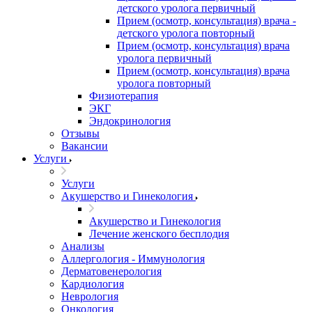
детского уролога первичный
Прием (осмотр, консультация) врача -
детского уролога повторный
Прием (осмотр, консультация) врача
уролога первичный
Прием (осмотр, консультация) врача
уролога повторный
Физиотерапия
ЭКГ
Эндокринология
Отзывы
Вакансии
Услуги
Услуги
Акушерство и Гинекология
Акушерство и Гинекология
Лечение женского бесплодия
Анализы
Аллергология - Иммунология
Дерматовенерология
Кардиология
Неврология
Онкология