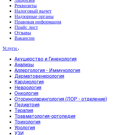
Лицензия
Реквизиты
Налоговый вычет
Надзорные органы
Правовая информация
Прайс лист
Отзывы
Вакансии
Услуги
Акушерство и Гинекология
Анализы
Аллергология - Иммунология
Дерматовенерология
Кардиология
Неврология
Онкология
Оториноларингология (ЛОР - отделение)
Педиатрия
Терапия
Травматология-ортопедия
Трихология
Урология
УЗИ