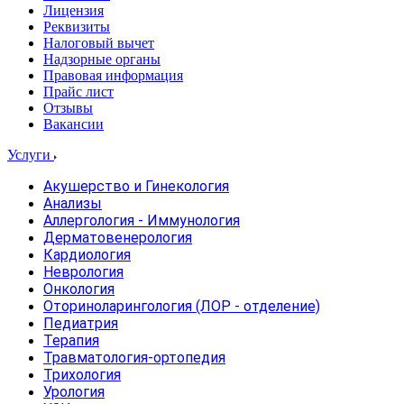
Лицензия
Реквизиты
Налоговый вычет
Надзорные органы
Правовая информация
Прайс лист
Отзывы
Вакансии
Услуги
Акушерство и Гинекология
Анализы
Аллергология - Иммунология
Дерматовенерология
Кардиология
Неврология
Онкология
Оториноларингология (ЛОР - отделение)
Педиатрия
Терапия
Травматология-ортопедия
Трихология
Урология