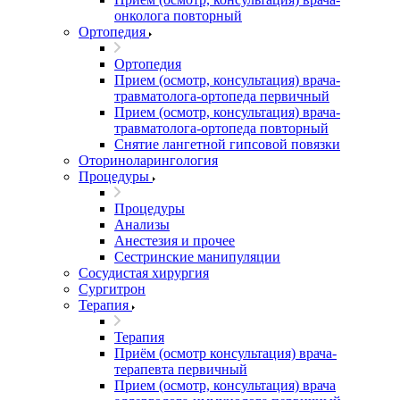
онколога повторный
Ортопедия
Ортопедия
Прием (осмотр, консультация) врача-
травматолога-ортопеда первичный
Прием (осмотр, консультация) врача-
травматолога-ортопеда повторный
Снятие лангетной гипсовой повязки
Оториноларингология
Процедуры
Процедуры
Анализы
Анестезия и прочее
Сестринские манипуляции
Сосудистая хирургия
Сургитрон
Терапия
Терапия
Приём (осмотр консультация) врача-
терапевта первичный
Прием (осмотр, консультация) врача