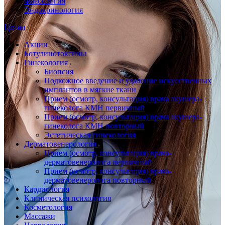
Флебология
Эндокринология
Цены
Акции
Ботулинотоксины
Гинекология
Биопсия
Подкожное введение и удаление искусственных
имплантов в мягкие ткани
Прием (осмотр, консультация) врача акушера-
гинеколога КМН первичный
Прием (осмотр, консультация) врача акушера-
гинеколога КМН повторный
Эстетическая гинекология
Дерматовенерология
Прием (осмотр, консультация) врача-
дерматовенеролога первичный
Прием (осмотр, консультация) врача-
дерматовенеролога повторный
Кардиология
Клиническая психология
Косметология
Массажи