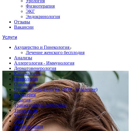
Урология
Физиотерапия
ЭКГ
Эндокринология
Отзывы
Вакансии
Услуги
Акушерство и Гинекология
Лечение женского бесплодия
Анализы
Аллергология - Иммунология
Дерматовенерология
Кардиология
Неврология
Онкология
Оториноларингология (ЛОР - отделение)
Педиатрия
Терапия
Травматология-ортопедия
Трихология
Урология
УЗИ
Физиотерапия