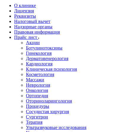
О клинике
Лицензия
Реквизиты
Налоговый вычет
Надзорные органы
Правовая информация
Прайс лист
Акции
Ботулинотоксины
Гинекология
Дерматовенерология
Кардиология
Клиническая психология
Косметология
Массажи
Неврология
Онкология
Ортопедия
Оториноларингология
Процедуры
Сосудистая хирургия
Сургитрон
Терапия
Ультразвуковые исследования