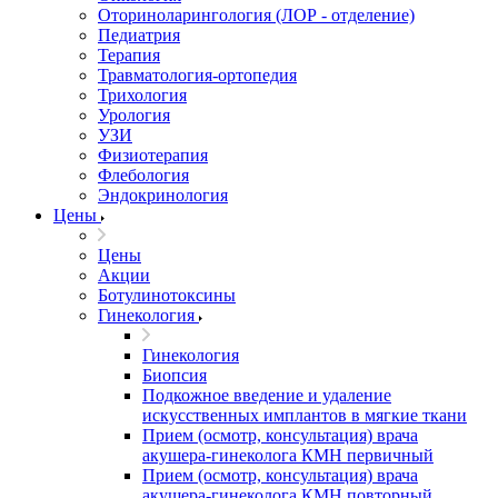
Оториноларингология (ЛОР - отделение)
Педиатрия
Терапия
Травматология-ортопедия
Трихология
Урология
УЗИ
Физиотерапия
Флебология
Эндокринология
Цены
Цены
Акции
Ботулинотоксины
Гинекология
Гинекология
Биопсия
Подкожное введение и удаление
искусственных имплантов в мягкие ткани
Прием (осмотр, консультация) врача
акушера-гинеколога КМН первичный
Прием (осмотр, консультация) врача
акушера-гинеколога КМН повторный