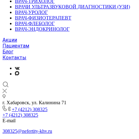
ВРАЧ-ТРИХОЛОГ
ВРАЧИ УЛЬТРАЗВУКОВОЙ ДИАГНОСТИКИ (УЗИ)
ВРАЧ-УРОЛОГ
ВРАЧ-ФИЗИОТЕРАПЕВТ
ВРАЧ-ФЛЕБОЛОГ
ВРАЧ-ЭНДОКРИНОЛОГ
Акции
Пациентам
Блог
Контакты
г. Хабаровск, ул. Калинина 71
+7 (4212) 308325
+7 (4212) 308325
E-mail
308325@nefertity-khv.ru