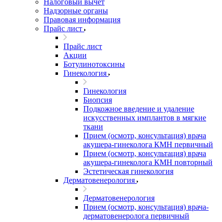
Налоговый вычет
Надзорные органы
Правовая информация
Прайс лист
Прайс лист
Акции
Ботулинотоксины
Гинекология
Гинекология
Биопсия
Подкожное введение и удаление
искусственных имплантов в мягкие
ткани
Прием (осмотр, консультация) врача
акушера-гинеколога КМН первичный
Прием (осмотр, консультация) врача
акушера-гинеколога КМН повторный
Эстетическая гинекология
Дерматовенерология
Дерматовенерология
Прием (осмотр, консультация) врача-
дерматовенеролога первичный