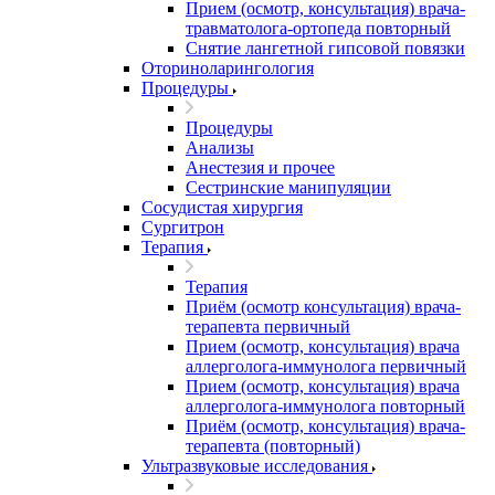
Прием (осмотр, консультация) врача-
травматолога-ортопеда повторный
Снятие лангетной гипсовой повязки
Оториноларингология
Процедуры
Процедуры
Анализы
Анестезия и прочее
Сестринские манипуляции
Сосудистая хирургия
Сургитрон
Терапия
Терапия
Приём (осмотр консультация) врача-
терапевта первичный
Прием (осмотр, консультация) врача
аллерголога-иммунолога первичный
Прием (осмотр, консультация) врача
аллерголога-иммунолога повторный
Приём (осмотр, консультация) врача-
терапевта (повторный)
Ультразвуковые исследования