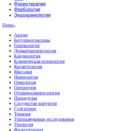
Физиотерапия
Флебология
Эндокринология
Цены
Акции
Ботулинотоксины
Гинекология
Дерматовенерология
Кардиология
Клиническая психология
Косметология
Массажи
Неврология
Онкология
Ортопедия
Оториноларингология
Процедуры
Сосудистая хирургия
Сургитрон
Терапия
Ультразвуковые исследования
Урология
Физиотерапия