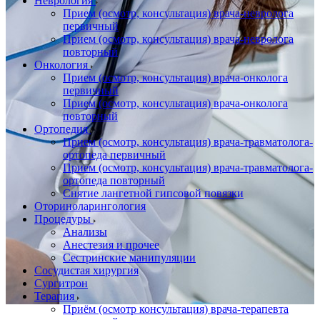
Неврология
Прием (осмотр, консультация) врача-невролога
первичный
Прием (осмотр, консультация) врача-невролога
повторный
Онкология
Прием (осмотр, консультация) врача-онколога
первичный
Прием (осмотр, консультация) врача-онколога
повторный
Ортопедия
Прием (осмотр, консультация) врача-травматолога-
ортопеда первичный
Прием (осмотр, консультация) врача-травматолога-
ортопеда повторный
Снятие лангетной гипсовой повязки
Оториноларингология
Процедуры
Анализы
Анестезия и прочее
Сестринские манипуляции
Сосудистая хирургия
Сургитрон
Терапия
Приём (осмотр консультация) врача-терапевта