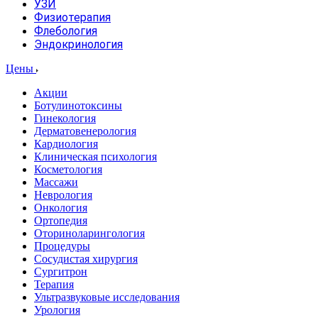
УЗИ
Физиотерапия
Флебология
Эндокринология
Цены
Акции
Ботулинотоксины
Гинекология
Дерматовенерология
Кардиология
Клиническая психология
Косметология
Массажи
Неврология
Онкология
Ортопедия
Оториноларингология
Процедуры
Сосудистая хирургия
Сургитрон
Терапия
Ультразвуковые исследования
Урология