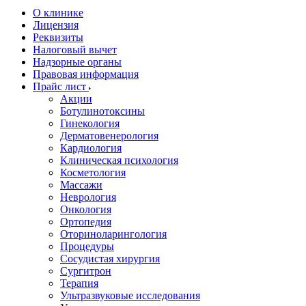
О клинике
Лицензия
Реквизиты
Налоговый вычет
Надзорные органы
Правовая информация
Прайс лист
Акции
Ботулинотоксины
Гинекология
Дерматовенерология
Кардиология
Клиническая психология
Косметология
Массажи
Неврология
Онкология
Ортопедия
Оториноларингология
Процедуры
Сосудистая хирургия
Сургитрон
Терапия
Ультразвуковые исследования