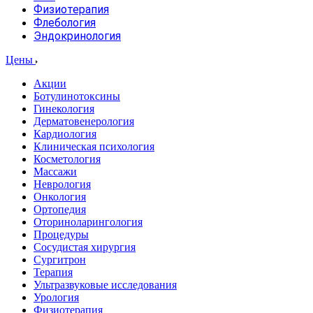
Физиотерапия
Флебология
Эндокринология
Цены
Акции
Ботулинотоксины
Гинекология
Дерматовенерология
Кардиология
Клиническая психология
Косметология
Массажи
Неврология
Онкология
Ортопедия
Оториноларингология
Процедуры
Сосудистая хирургия
Сургитрон
Терапия
Ультразвуковые исследования
Урология
Физиотерапия