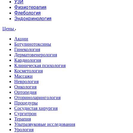
УЗИ
Физиотерапия
Флебология
Эндокринология
Цены
Акции
Ботулинотоксины
Гинекология
Дерматовенерология
Кардиология
Клиническая психология
Косметология
Массажи
Неврология
Онкология
Ортопедия
Оториноларингология
Процедуры
Сосудистая хирургия
Сургитрон
Терапия
Ультразвуковые исследования
Урология