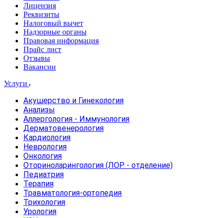
Лицензия
Реквизиты
Налоговый вычет
Надзорные органы
Правовая информация
Прайс лист
Отзывы
Вакансии
Услуги
Акушерство и Гинекология
Анализы
Аллергология - Иммунология
Дерматовенерология
Кардиология
Неврология
Онкология
Оториноларингология (ЛОР - отделение)
Педиатрия
Терапия
Травматология-ортопедия
Трихология
Урология