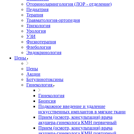
Оториноларингология (ЛОР - отделение)
Педиатрия
Терапия
Травматология-ортопедия
Трихология
Урология
УЗИ
Физиотерапия
Флебология
Эндокринология
Цены
Цены
Акции
Ботулинотоксины
Гинекология
Гинекология
Биопсия
Подкожное введение и удаление
искусственных имплантов в мягкие ткани
Прием (осмотр, консультация) врача
акушера-гинеколога КМН первичный
Прием (осмотр, консультация) врача
акушера-гинеколога КМН повторный