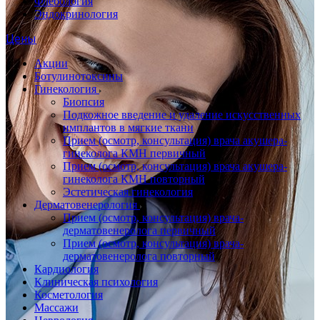
Флебология
Эндокринология
Цены
Акции
Ботулинотоксины
Гинекология
Биопсия
Подкожное введение и удаление искусственных
имплантов в мягкие ткани
Прием (осмотр, консультация) врача акушера-
гинеколога КМН первичный
Прием (осмотр, консультация) врача акушера-
гинеколога КМН повторный
Эстетическая гинекология
Дерматовенерология
Прием (осмотр, консультация) врача-
дерматовенеролога первичный
Прием (осмотр, консультация) врача-
дерматовенеролога повторный
Кардиология
Клиническая психология
Косметология
Массажи