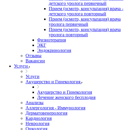
детского уролога первичный
Прием (осмотр, консультация) врача -
детского уролога повторный
Прием (осмотр, консультация) врача
уролога первичный
Прием (осмотр, консультация) врача
уролога повторный
Физиотерапия
ЭКГ
Эндокринология
Отзывы
Вакансии
Услуги
Услуги
Акушерство и Гинекология
Акушерство и Гинекология
Лечение женского бесплодия
Анализы
Аллергология - Иммунология
Дерматовенерология
Кардиология
Неврология
Онкология