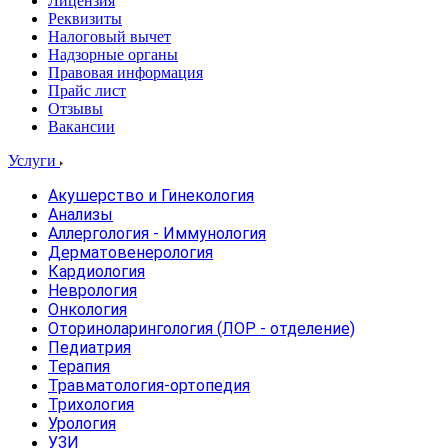
Лицензия
Реквизиты
Налоговый вычет
Надзорные органы
Правовая информация
Прайс лист
Отзывы
Вакансии
Услуги
Акушерство и Гинекология
Анализы
Аллергология - Иммунология
Дерматовенерология
Кардиология
Неврология
Онкология
Оториноларингология (ЛОР - отделение)
Педиатрия
Терапия
Травматология-ортопедия
Трихология
Урология
УЗИ