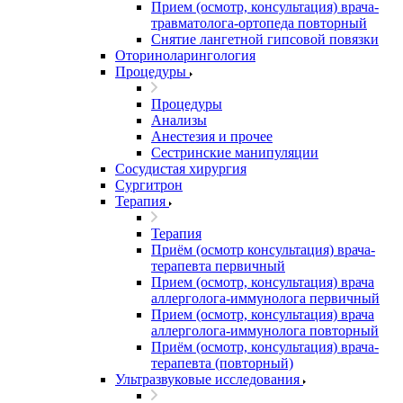
Прием (осмотр, консультация) врача-
травматолога-ортопеда повторный
Снятие лангетной гипсовой повязки
Оториноларингология
Процедуры
Процедуры
Анализы
Анестезия и прочее
Сестринские манипуляции
Сосудистая хирургия
Сургитрон
Терапия
Терапия
Приём (осмотр консультация) врача-
терапевта первичный
Прием (осмотр, консультация) врача
аллерголога-иммунолога первичный
Прием (осмотр, консультация) врача
аллерголога-иммунолога повторный
Приём (осмотр, консультация) врача-
терапевта (повторный)
Ультразвуковые исследования