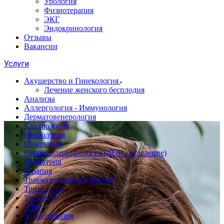
Урология
Физиотерапия
ЭКГ
Эндокринология
Отзывы
Вакансии
Услуги
Акушерство и Гинекология
Лечение женского бесплодия
Анализы
Аллергология - Иммунология
Дерматовенерология
Кардиология
Неврология
Онкология
Оториноларингология (ЛОР - отделение)
Педиатрия
Терапия
Травматология-ортопедия
Трихология
Урология
УЗИ
Физиотерапия