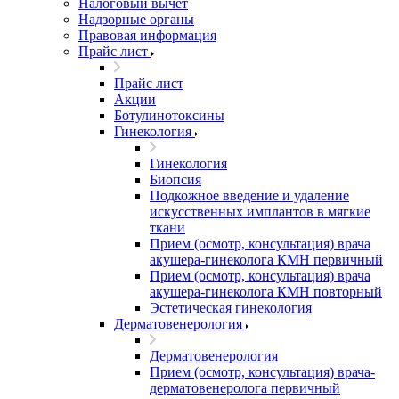
Налоговый вычет
Надзорные органы
Правовая информация
Прайс лист
Прайс лист
Акции
Ботулинотоксины
Гинекология
Гинекология
Биопсия
Подкожное введение и удаление
искусственных имплантов в мягкие
ткани
Прием (осмотр, консультация) врача
акушера-гинеколога КМН первичный
Прием (осмотр, консультация) врача
акушера-гинеколога КМН повторный
Эстетическая гинекология
Дерматовенерология
Дерматовенерология
Прием (осмотр, консультация) врача-
дерматовенеролога первичный