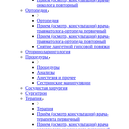
онколога повторный
Ортопедия
Ортопедия
Прием (осмотр, консультация) врача-
травматолога-ортопеда первичный
Прием (осмотр, консультация) врача-
травматолога-ортопеда повторный
Снятие лангетной гипсовой повязки
Оториноларингология
Процедуры
Процедуры
Анализы
Анестезия и прочее
Сестринские манипуляции
Сосудистая хирургия
Сургитрон
Терапия
Терапия
Приём (осмотр консультация) врача-
терапевта первичный
Прием (осмотр, консультация) врача