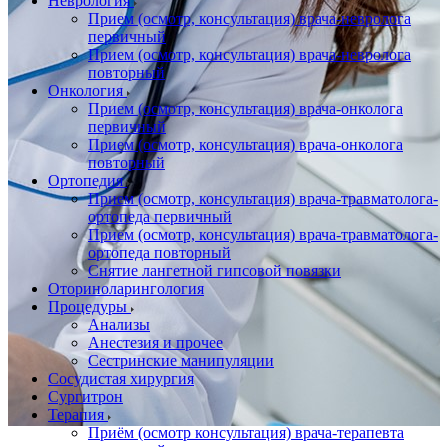
Неврология
Прием (осмотр, консультация) врача-невролога
первичный
Прием (осмотр, консультация) врача-невролога
повторный
Онкология
Прием (осмотр, консультация) врача-онколога
первичный
Прием (осмотр, консультация) врача-онколога
повторный
Ортопедия
Прием (осмотр, консультация) врача-травматолога-
ортопеда первичный
Прием (осмотр, консультация) врача-травматолога-
ортопеда повторный
Снятие лангетной гипсовой повязки
Оториноларингология
Процедуры
Анализы
Анестезия и прочее
Сестринские манипуляции
Сосудистая хирургия
Сургитрон
Терапия
Приём (осмотр консультация) врача-терапевта