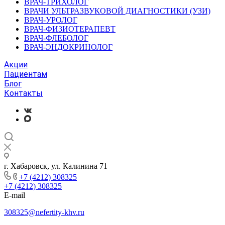
ВРАЧ-ТРИХОЛОГ
ВРАЧИ УЛЬТРАЗВУКОВОЙ ДИАГНОСТИКИ (УЗИ)
ВРАЧ-УРОЛОГ
ВРАЧ-ФИЗИОТЕРАПЕВТ
ВРАЧ-ФЛЕБОЛОГ
ВРАЧ-ЭНДОКРИНОЛОГ
Акции
Пациентам
Блог
Контакты
г. Хабаровск, ул. Калинина 71
+7 (4212) 308325
+7 (4212) 308325
E-mail
308325@nefertity-khv.ru