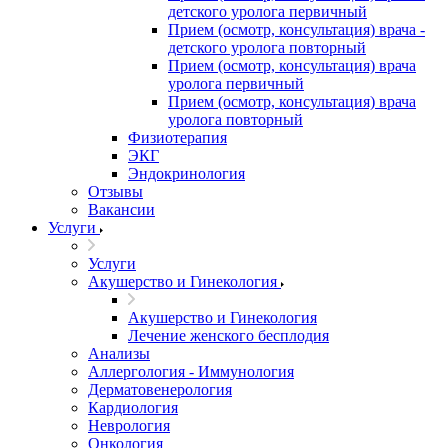
детского уролога первичный
Прием (осмотр, консультация) врача -
детского уролога повторный
Прием (осмотр, консультация) врача
уролога первичный
Прием (осмотр, консультация) врача
уролога повторный
Физиотерапия
ЭКГ
Эндокринология
Отзывы
Вакансии
Услуги
Услуги
Акушерство и Гинекология
Акушерство и Гинекология
Лечение женского бесплодия
Анализы
Аллергология - Иммунология
Дерматовенерология
Кардиология
Неврология
Онкология