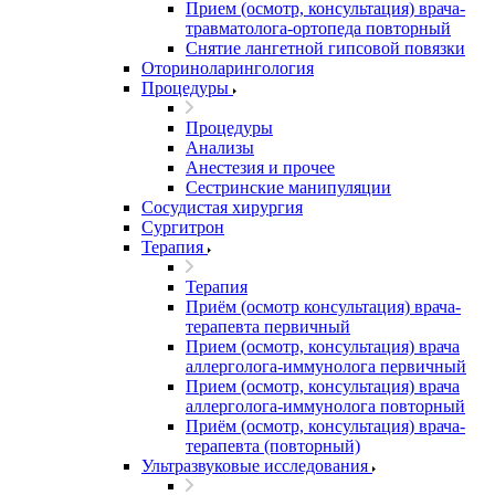
Прием (осмотр, консультация) врача-
травматолога-ортопеда повторный
Снятие лангетной гипсовой повязки
Оториноларингология
Процедуры
Процедуры
Анализы
Анестезия и прочее
Сестринские манипуляции
Сосудистая хирургия
Сургитрон
Терапия
Терапия
Приём (осмотр консультация) врача-
терапевта первичный
Прием (осмотр, консультация) врача
аллерголога-иммунолога первичный
Прием (осмотр, консультация) врача
аллерголога-иммунолога повторный
Приём (осмотр, консультация) врача-
терапевта (повторный)
Ультразвуковые исследования