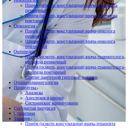
Неврология
Прием (осмотр, консультация) врача-невролога
первичный
Прием (осмотр, консультация) врача-невролога
повторный
Онкология
Прием (осмотр, консультация) врача-онколога
первичный
Прием (осмотр, консультация) врача-онколога
повторный
Ортопедия
Прием (осмотр, консультация) врача-травматолога-
ортопеда первичный
Прием (осмотр, консультация) врача-травматолога-
ортопеда повторный
Снятие лангетной гипсовой повязки
Оториноларингология
Процедуры
Анализы
Анестезия и прочее
Сестринские манипуляции
Сосудистая хирургия
Сургитрон
Терапия
Приём (осмотр консультация) врача-терапевта