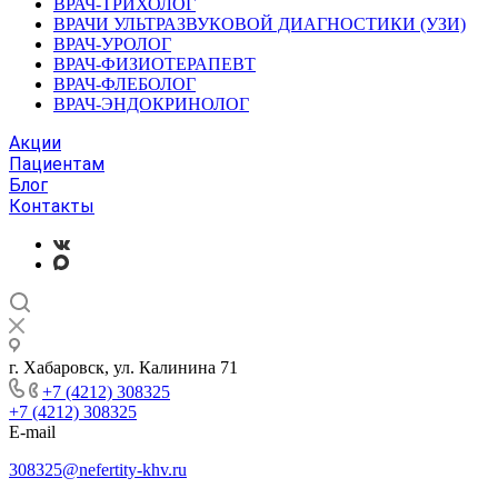
ВРАЧ-ТРИХОЛОГ
ВРАЧИ УЛЬТРАЗВУКОВОЙ ДИАГНОСТИКИ (УЗИ)
ВРАЧ-УРОЛОГ
ВРАЧ-ФИЗИОТЕРАПЕВТ
ВРАЧ-ФЛЕБОЛОГ
ВРАЧ-ЭНДОКРИНОЛОГ
Акции
Пациентам
Блог
Контакты
г. Хабаровск, ул. Калинина 71
+7 (4212) 308325
+7 (4212) 308325
E-mail
308325@nefertity-khv.ru