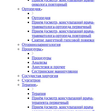
онколога повторный
Ортопедия
Ортопедия
Прием (осмотр, консультация) врача-
травматолога-ортопеда первичный
Прием (осмотр, консультация) врача-
травматолога-ортопеда повторный
Снятие лангетной гипсовой повязки
Оториноларингология
Процедуры
Процедуры
Анализы
Анестезия и прочее
Сестринские манипуляции
Сосудистая хирургия
Сургитрон
Терапия
Терапия
Приём (осмотр консультация) врача-
терапевта первичный
Прием (осмотр, консультация) врача