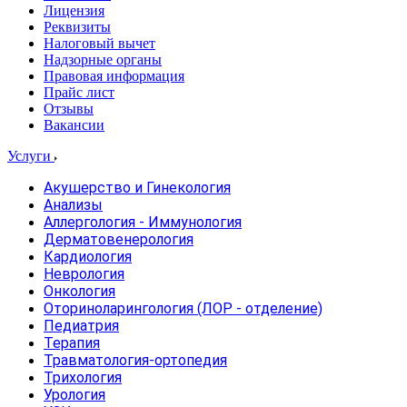
Лицензия
Реквизиты
Налоговый вычет
Надзорные органы
Правовая информация
Прайс лист
Отзывы
Вакансии
Услуги
Акушерство и Гинекология
Анализы
Аллергология - Иммунология
Дерматовенерология
Кардиология
Неврология
Онкология
Оториноларингология (ЛОР - отделение)
Педиатрия
Терапия
Травматология-ортопедия
Трихология
Урология