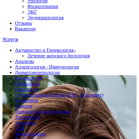
Урология
Физиотерапия
ЭКГ
Эндокринология
Отзывы
Вакансии
Услуги
Акушерство и Гинекология
Лечение женского бесплодия
Анализы
Аллергология - Иммунология
Дерматовенерология
Кардиология
Неврология
Онкология
Оториноларингология (ЛОР - отделение)
Педиатрия
Терапия
Травматология-ортопедия
Трихология
Урология
УЗИ
Физиотерапия