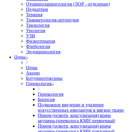
Оториноларингология (ЛОР - отделение)
Педиатрия
Терапия
Травматология-ортопедия
Трихология
Урология
УЗИ
Физиотерапия
Флебология
Эндокринология
Цены
Цены
Акции
Ботулинотоксины
Гинекология
Гинекология
Биопсия
Подкожное введение и удаление
искусственных имплантов в мягкие ткани
Прием (осмотр, консультация) врача
акушера-гинеколога КМН первичный
Прием (осмотр, консультация) врача
акушера-гинеколога КМН повторный