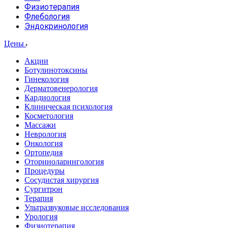
Физиотерапия
Флебология
Эндокринология
Цены
Акции
Ботулинотоксины
Гинекология
Дерматовенерология
Кардиология
Клиническая психология
Косметология
Массажи
Неврология
Онкология
Ортопедия
Оториноларингология
Процедуры
Сосудистая хирургия
Сургитрон
Терапия
Ультразвуковые исследования
Урология
Физиотерапия