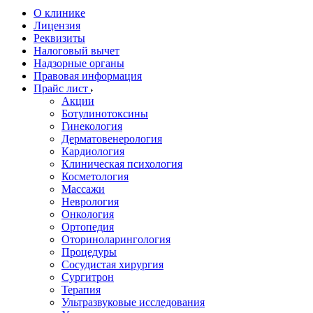
О клинике
Лицензия
Реквизиты
Налоговый вычет
Надзорные органы
Правовая информация
Прайс лист
Акции
Ботулинотоксины
Гинекология
Дерматовенерология
Кардиология
Клиническая психология
Косметология
Массажи
Неврология
Онкология
Ортопедия
Оториноларингология
Процедуры
Сосудистая хирургия
Сургитрон
Терапия
Ультразвуковые исследования