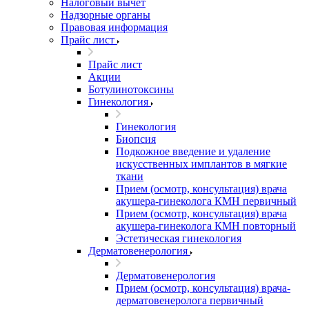
Налоговый вычет
Надзорные органы
Правовая информация
Прайс лист
Прайс лист
Акции
Ботулинотоксины
Гинекология
Гинекология
Биопсия
Подкожное введение и удаление
искусственных имплантов в мягкие
ткани
Прием (осмотр, консультация) врача
акушера-гинеколога КМН первичный
Прием (осмотр, консультация) врача
акушера-гинеколога КМН повторный
Эстетическая гинекология
Дерматовенерология
Дерматовенерология
Прием (осмотр, консультация) врача-
дерматовенеролога первичный