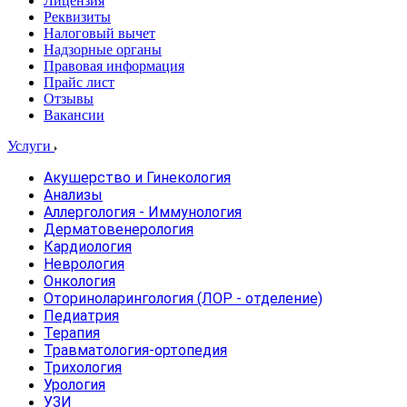
Лицензия
Реквизиты
Налоговый вычет
Надзорные органы
Правовая информация
Прайс лист
Отзывы
Вакансии
Услуги
Акушерство и Гинекология
Анализы
Аллергология - Иммунология
Дерматовенерология
Кардиология
Неврология
Онкология
Оториноларингология (ЛОР - отделение)
Педиатрия
Терапия
Травматология-ортопедия
Трихология
Урология
УЗИ