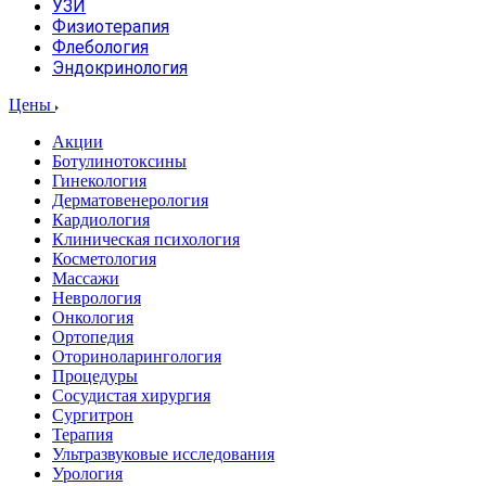
УЗИ
Физиотерапия
Флебология
Эндокринология
Цены
Акции
Ботулинотоксины
Гинекология
Дерматовенерология
Кардиология
Клиническая психология
Косметология
Массажи
Неврология
Онкология
Ортопедия
Оториноларингология
Процедуры
Сосудистая хирургия
Сургитрон
Терапия
Ультразвуковые исследования
Урология