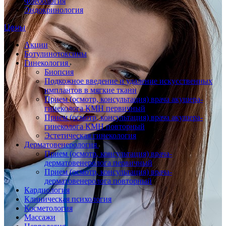
Флебология
Эндокринология
Цены
Акции
Ботулинотоксины
Гинекология
Биопсия
Подкожное введение и удаление искусственных
имплантов в мягкие ткани
Прием (осмотр, консультация) врача акушера-
гинеколога КМН первичный
Прием (осмотр, консультация) врача акушера-
гинеколога КМН повторный
Эстетическая гинекология
Дерматовенерология
Прием (осмотр, консультация) врача-
дерматовенеролога первичный
Прием (осмотр, консультация) врача-
дерматовенеролога повторный
Кардиология
Клиническая психология
Косметология
Массажи