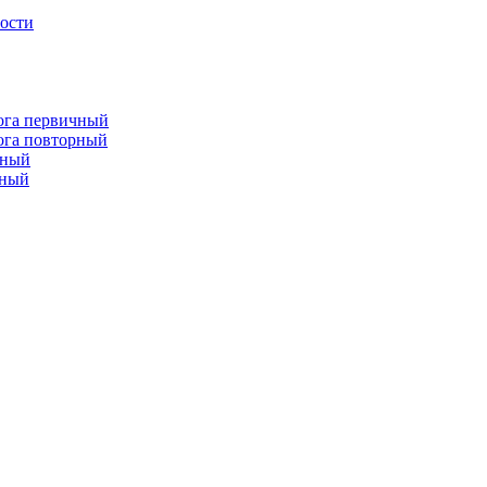
лости
лога первичный
лога повторный
чный
рный