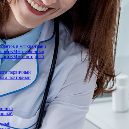
лантов в мягкие ткани
еколога КМН первичный
колога КМН повторный
олога первичный
олога повторный
вичный
торный
ичный