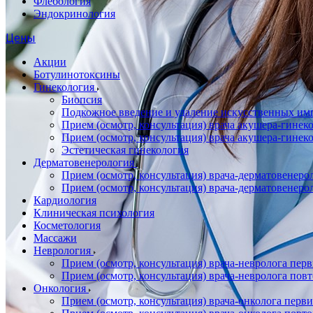
Флебология
Эндокринология
Цены
Акции
Ботулинотоксины
Гинекология
Биопсия
Подкожное введение и удаление искусственных имп
Прием (осмотр, консультация) врача акушера-гин
Прием (осмотр, консультация) врача акушера-гине
Эстетическая гинекология
Дерматовенерология
Прием (осмотр, консультация) врача-дерматовенер
Прием (осмотр, консультация) врача-дерматовенер
Кардиология
Клиническая психология
Косметология
Массажи
Неврология
Прием (осмотр, консультация) врача-невролога пер
Прием (осмотр, консультация) врача-невролога пов
Онкология
Прием (осмотр, консультация) врача-онколога перв