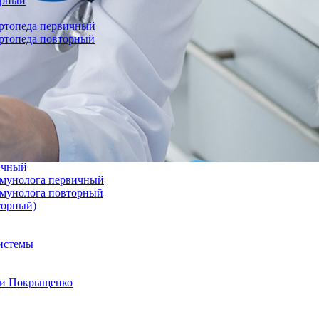
орный
ортопеда первичный
ортопеда повторный
вичный
иммунолога первичный
иммунолога повторный
торный)
системы
а и Покрыщенко