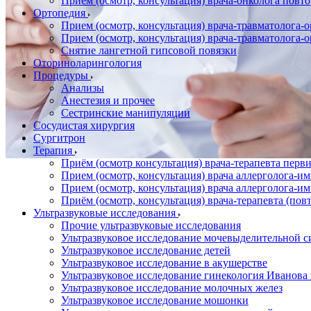
Прием (осмотр, консультация) врача-онколога повт
Ортопедия
Прием (осмотр, консультация) врача-травматолога-
Прием (осмотр, консультация) врача-травматолога-
Снятие лангетной гипсовой повязки
Оториноларингология
Процедуры
Анализы
Анестезия и прочее
Сестринские манипуляции
Сосудистая хирургия
Сургитрон
Терапия
Приём (осмотр консультация) врача-терапевта пер
Прием (осмотр, консультация) врача аллерголога-
Прием (осмотр, консультация) врача аллерголога-
Приём (осмотр, консультация) врача-терапевта (пов
Ультразвуковые исследования
Прочие ультразвуковые исследования
Ультразвуковое исследование мочевыделительной 
Ультразвуковое исследование детей
Ультразвуковое исследование в акушерстве
Ультразвуковое исследование гинекология Иванов
Ультразвуковое исследование молочных желез
Ультразвуковое исследование мошонки