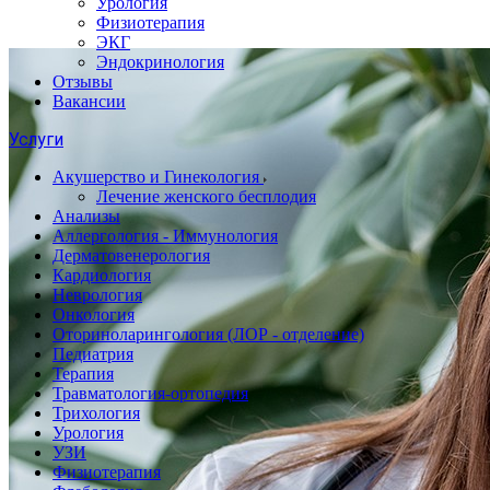
Урология
Физиотерапия
ЭКГ
Эндокринология
Отзывы
Вакансии
Услуги
Акушерство и Гинекология
Лечение женского бесплодия
Анализы
Аллергология - Иммунология
Дерматовенерология
Кардиология
Неврология
Онкология
Оториноларингология (ЛОР - отделение)
Педиатрия
Терапия
Травматология-ортопедия
Трихология
Урология
УЗИ
Физиотерапия