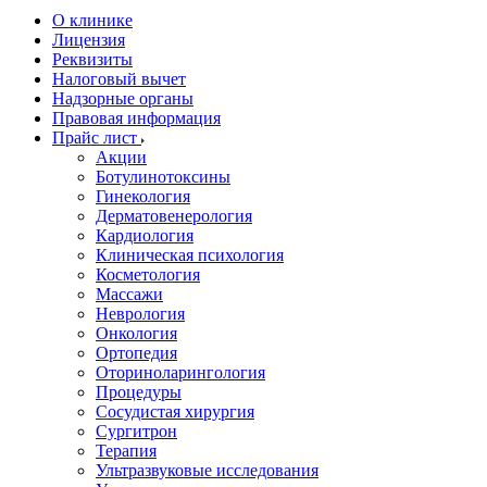
О клинике
Лицензия
Реквизиты
Налоговый вычет
Надзорные органы
Правовая информация
Прайс лист
Акции
Ботулинотоксины
Гинекология
Дерматовенерология
Кардиология
Клиническая психология
Косметология
Массажи
Неврология
Онкология
Ортопедия
Оториноларингология
Процедуры
Сосудистая хирургия
Сургитрон
Терапия
Ультразвуковые исследования