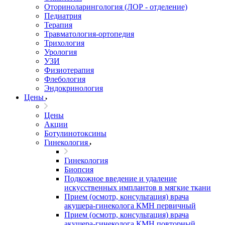
Оториноларингология (ЛОР - отделение)
Педиатрия
Терапия
Травматология-ортопедия
Трихология
Урология
УЗИ
Физиотерапия
Флебология
Эндокринология
Цены
Цены
Акции
Ботулинотоксины
Гинекология
Гинекология
Биопсия
Подкожное введение и удаление
искусственных имплантов в мягкие ткани
Прием (осмотр, консультация) врача
акушера-гинеколога КМН первичный
Прием (осмотр, консультация) врача
акушера-гинеколога КМН повторный