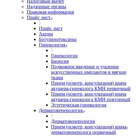
Налоговый вычет
Надзорные органы
Правовая информация
Прайс лист
Прайс лист
Акции
Ботулинотоксины
Гинекология
Гинекология
Биопсия
Подкожное введение и удаление
искусственных имплантов в мягкие
ткани
Прием (осмотр, консультация) врача
акушера-гинеколога КМН первичный
Прием (осмотр, консультация) врача
акушера-гинеколога КМН повторный
Эстетическая гинекология
Дерматовенерология
Дерматовенерология
Прием (осмотр, консультация) врача-
дерматовенеролога первичный