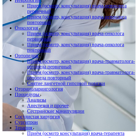
Неврология
Прием (осмотр, консультация) врача-невролога
первичный
Прием (осмотр, консультация) врача-невролога
повторный
Онкология
Прием (осмотр, консультация) врача-онколога
первичный
Прием (осмотр, консультация) врача-онколога
повторный
Ортопедия
Прием (осмотр, консультация) врача-травматолога-
ортопеда первичный
Прием (осмотр, консультация) врача-травматолога-
ортопеда повторный
Снятие лангетной гипсовой повязки
Оториноларингология
Процедуры
Анализы
Анестезия и прочее
Сестринские манипуляции
Сосудистая хирургия
Сургитрон
Терапия
Приём (осмотр консультация) врача-терапевта