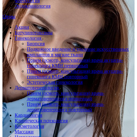
Флебология
Эндокринология
Цены
Акции
Ботулинотоксины
Гинекология
Биопсия
Подкожное введение и удаление искусственных
имплантов в мягкие ткани
Прием (осмотр, консультация) врача акушера-
гинеколога КМН первичный
Прием (осмотр, консультация) врача акушера-
гинеколога КМН повторный
Эстетическая гинекология
Дерматовенерология
Прием (осмотр, консультация) врача-
дерматовенеролога первичный
Прием (осмотр, консультация) врача-
дерматовенеролога повторный
Кардиология
Клиническая психология
Косметология
Массажи