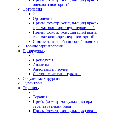
онколога повторный
Ортопедия
Ортопедия
Прием (осмотр, консультация) врача-
травматолога-ортопеда первичный
Прием (осмотр, консультация) врача-
травматолога-ортопеда повторный
Снятие лангетной гипсовой повязки
Оториноларингология
Процедуры
Процедуры
Анализы
Анестезия и прочее
Сестринские манипуляции
Сосудистая хирургия
Сургитрон
Терапия
Терапия
Приём (осмотр консультация) врача-
терапевта первичный
Прием (осмотр, консультация) врача