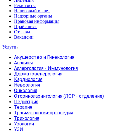
Лицензия
Реквизиты
Налоговый вычет
Надзорные органы
Правовая информация
Прайс лист
Отзывы
Вакансии
Услуги
Акушерство и Гинекология
Анализы
Аллергология - Иммунология
Дерматовенерология
Кардиология
Неврология
Онкология
Оториноларингология (ЛОР - отделение)
Педиатрия
Терапия
Травматология-ортопедия
Трихология
Урология
УЗИ