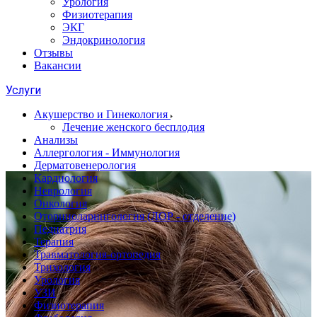
Урология
Физиотерапия
ЭКГ
Эндокринология
Отзывы
Вакансии
Услуги
Акушерство и Гинекология
Лечение женского бесплодия
Анализы
Аллергология - Иммунология
Дерматовенерология
Кардиология
Неврология
Онкология
Оториноларингология (ЛОР - отделение)
Педиатрия
Терапия
Травматология-ортопедия
Трихология
Урология
УЗИ
Физиотерапия