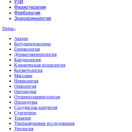
УЗИ
Физиотерапия
Флебология
Эндокринология
Цены
Акции
Ботулинотоксины
Гинекология
Дерматовенерология
Кардиология
Клиническая психология
Косметология
Массажи
Неврология
Онкология
Ортопедия
Оториноларингология
Процедуры
Сосудистая хирургия
Сургитрон
Терапия
Ультразвуковые исследования
Урология