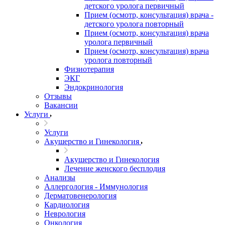
детского уролога первичный
Прием (осмотр, консультация) врача -
детского уролога повторный
Прием (осмотр, консультация) врача
уролога первичный
Прием (осмотр, консультация) врача
уролога повторный
Физиотерапия
ЭКГ
Эндокринология
Отзывы
Вакансии
Услуги
Услуги
Акушерство и Гинекология
Акушерство и Гинекология
Лечение женского бесплодия
Анализы
Аллергология - Иммунология
Дерматовенерология
Кардиология
Неврология
Онкология