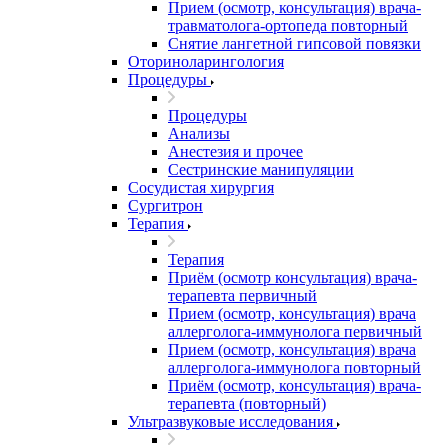
Прием (осмотр, консультация) врача-
травматолога-ортопеда повторный
Снятие лангетной гипсовой повязки
Оториноларингология
Процедуры
Процедуры
Анализы
Анестезия и прочее
Сестринские манипуляции
Сосудистая хирургия
Сургитрон
Терапия
Терапия
Приём (осмотр консультация) врача-
терапевта первичный
Прием (осмотр, консультация) врача
аллерголога-иммунолога первичный
Прием (осмотр, консультация) врача
аллерголога-иммунолога повторный
Приём (осмотр, консультация) врача-
терапевта (повторный)
Ультразвуковые исследования