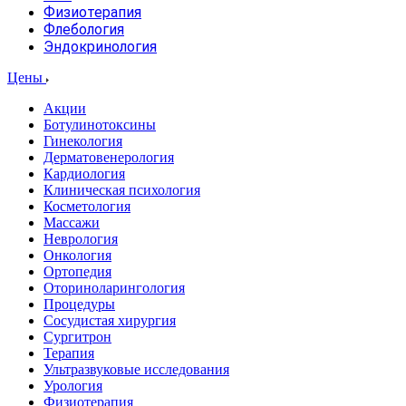
Физиотерапия
Флебология
Эндокринология
Цены
Акции
Ботулинотоксины
Гинекология
Дерматовенерология
Кардиология
Клиническая психология
Косметология
Массажи
Неврология
Онкология
Ортопедия
Оториноларингология
Процедуры
Сосудистая хирургия
Сургитрон
Терапия
Ультразвуковые исследования
Урология
Физиотерапия