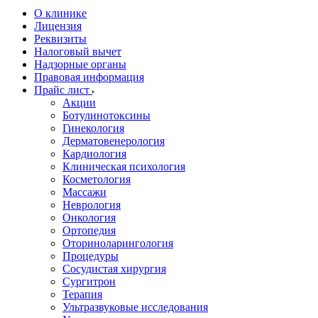
О клинике
Лицензия
Реквизиты
Налоговый вычет
Надзорные органы
Правовая информация
Прайс лист
Акции
Ботулинотоксины
Гинекология
Дерматовенерология
Кардиология
Клиническая психология
Косметология
Массажи
Неврология
Онкология
Ортопедия
Оториноларингология
Процедуры
Сосудистая хирургия
Сургитрон
Терапия
Ультразвуковые исследования