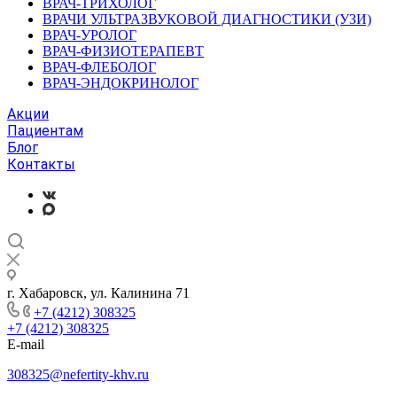
ВРАЧ-ТРИХОЛОГ
ВРАЧИ УЛЬТРАЗВУКОВОЙ ДИАГНОСТИКИ (УЗИ)
ВРАЧ-УРОЛОГ
ВРАЧ-ФИЗИОТЕРАПЕВТ
ВРАЧ-ФЛЕБОЛОГ
ВРАЧ-ЭНДОКРИНОЛОГ
Акции
Пациентам
Блог
Контакты
г. Хабаровск, ул. Калинина 71
+7 (4212) 308325
+7 (4212) 308325
E-mail
308325@nefertity-khv.ru