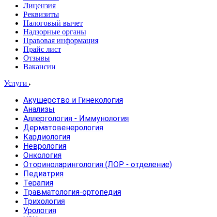
Лицензия
Реквизиты
Налоговый вычет
Надзорные органы
Правовая информация
Прайс лист
Отзывы
Вакансии
Услуги
Акушерство и Гинекология
Анализы
Аллергология - Иммунология
Дерматовенерология
Кардиология
Неврология
Онкология
Оториноларингология (ЛОР - отделение)
Педиатрия
Терапия
Травматология-ортопедия
Трихология
Урология