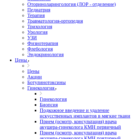
Оториноларингология (ЛОР - отделение)
Педиатрия
Терапия
Травматология-ортопедия
Трихология
Урология
УЗИ
Физиотерапия
Флебология
Эндокринология
Цены
Цены
Акции
Ботулинотоксины
Гинекология
Гинекология
Биопсия
Подкожное введение и удаление
искусственных имплантов в мягкие ткани
Прием (осмотр, консультация) врача
акушера-гинеколога КМН первичный
Прием (осмотр, консультация) врача
акушера-гинеколога КМН повторный