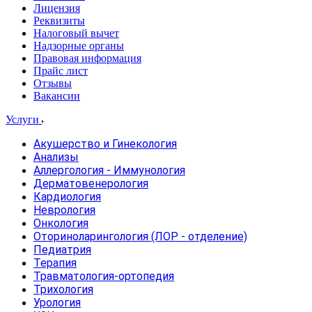
Лицензия
Реквизиты
Налоговый вычет
Надзорные органы
Правовая информация
Прайс лист
Отзывы
Вакансии
Услуги
Акушерство и Гинекология
Анализы
Аллергология - Иммунология
Дерматовенерология
Кардиология
Неврология
Онкология
Оториноларингология (ЛОР - отделение)
Педиатрия
Терапия
Травматология-ортопедия
Трихология
Урология