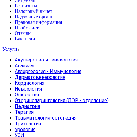
Лицензия
Реквизиты
Налоговый вычет
Надзорные органы
Правовая информация
Прайс лист
Отзывы
Вакансии
Услуги
Акушерство и Гинекология
Анализы
Аллергология - Иммунология
Дерматовенерология
Кардиология
Неврология
Онкология
Оториноларингология (ЛОР - отделение)
Педиатрия
Терапия
Травматология-ортопедия
Трихология
Урология
УЗИ