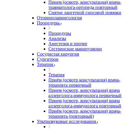
Прием (осмотр, консультация) врача-
травматолога-ортопеда повторный
Снятие лангетной гипсовой повязки
Оториноларингология
Процедуры
Процедуры
Анализы
Анестезия и прочее
Сестринские манипуляции
Сосудистая хирургия
Сургитрон
Терапия
Терапия
Приём (осмотр консультация) врача-
терапевта первичный
Прием (осмотр, консультация) врача
аллерголога-иммунолога первичный
Прием (осмотр, консультация) врача
аллерголога-иммунолога повторный
Приём (осмотр, консультация) врача-
терапевта (повторный)
Ультразвуковые исследования