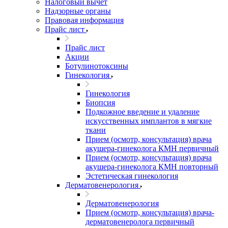
Налоговый вычет
Надзорные органы
Правовая информация
Прайс лист
Прайс лист
Акции
Ботулинотоксины
Гинекология
Гинекология
Биопсия
Подкожное введение и удаление
искусственных имплантов в мягкие
ткани
Прием (осмотр, консультация) врача
акушера-гинеколога КМН первичный
Прием (осмотр, консультация) врача
акушера-гинеколога КМН повторный
Эстетическая гинекология
Дерматовенерология
Дерматовенерология
Прием (осмотр, консультация) врача-
дерматовенеролога первичный