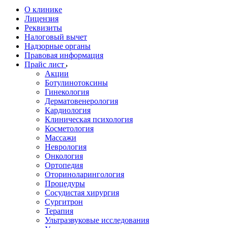
О клинике
Лицензия
Реквизиты
Налоговый вычет
Надзорные органы
Правовая информация
Прайс лист
Акции
Ботулинотоксины
Гинекология
Дерматовенерология
Кардиология
Клиническая психология
Косметология
Массажи
Неврология
Онкология
Ортопедия
Оториноларингология
Процедуры
Сосудистая хирургия
Сургитрон
Терапия
Ультразвуковые исследования