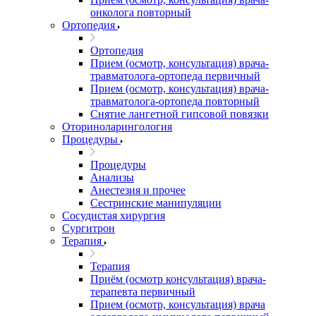
онколога повторный
Ортопедия
Ортопедия
Прием (осмотр, консультация) врача-
травматолога-ортопеда первичный
Прием (осмотр, консультация) врача-
травматолога-ортопеда повторный
Снятие лангетной гипсовой повязки
Оториноларингология
Процедуры
Процедуры
Анализы
Анестезия и прочее
Сестринские манипуляции
Сосудистая хирургия
Сургитрон
Терапия
Терапия
Приём (осмотр консультация) врача-
терапевта первичный
Прием (осмотр, консультация) врача