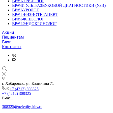
ВРАЧ-ТРИХОЛОГ
ВРАЧИ УЛЬТРАЗВУКОВОЙ ДИАГНОСТИКИ (УЗИ)
ВРАЧ-УРОЛОГ
ВРАЧ-ФИЗИОТЕРАПЕВТ
ВРАЧ-ФЛЕБОЛОГ
ВРАЧ-ЭНДОКРИНОЛОГ
Акции
Пациентам
Блог
Контакты
г. Хабаровск, ул. Калинина 71
+7 (4212) 308325
+7 (4212) 308325
E-mail
308325@nefertity-khv.ru