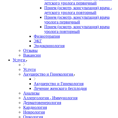
детского уролога первичный
Прием (осмотр, консультация) врача -
детского уролога повторный
Прием (осмотр, консультация) врача
уролога первичный
Прием (осмотр, консультация) врача
уролога повторный
Физиотерапия
ЭКГ
Эндокринология
Отзывы
Вакансии
Услуги
Услуги
Акушерство и Гинекология
Акушерство и Гинекология
Лечение женского бесплодия
Анализы
Аллергология - Иммунология
Дерматовенерология
Кардиология
Неврология
Онкология