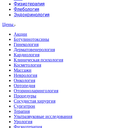
Физиотерапия
Флебология
Эндокринология
Цены
Акции
Ботулинотоксины
Гинекология
Дерматовенерология
Кардиология
Клиническая психология
Косметология
Массажи
Неврология
Онкология
Ортопедия
Оториноларингология
Процедуры
Сосудистая хирургия
Сургитрон
Терапия
Ультразвуковые исследования
Урология
Физиотерапия