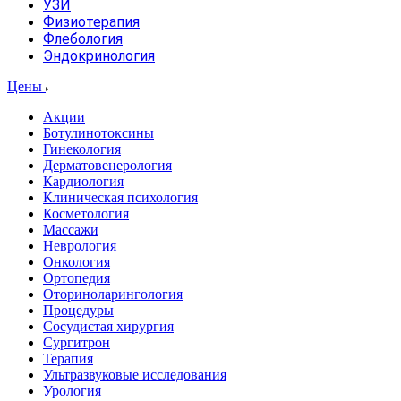
УЗИ
Физиотерапия
Флебология
Эндокринология
Цены
Акции
Ботулинотоксины
Гинекология
Дерматовенерология
Кардиология
Клиническая психология
Косметология
Массажи
Неврология
Онкология
Ортопедия
Оториноларингология
Процедуры
Сосудистая хирургия
Сургитрон
Терапия
Ультразвуковые исследования
Урология