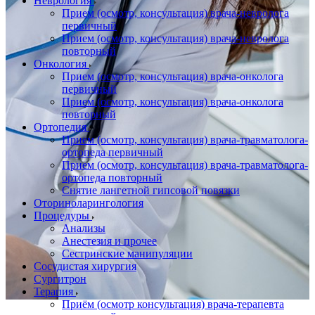
Неврология
Прием (осмотр, консультация) врача-невролога
первичный
Прием (осмотр, консультация) врача-невролога
повторный
Онкология
Прием (осмотр, консультация) врача-онколога
первичный
Прием (осмотр, консультация) врача-онколога
повторный
Ортопедия
Прием (осмотр, консультация) врача-травматолога-
ортопеда первичный
Прием (осмотр, консультация) врача-травматолога-
ортопеда повторный
Снятие лангетной гипсовой повязки
Оториноларингология
Процедуры
Анализы
Анестезия и прочее
Сестринские манипуляции
Сосудистая хирургия
Сургитрон
Терапия
Приём (осмотр консультация) врача-терапевта