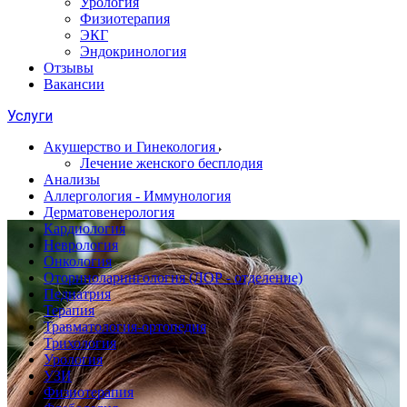
Урология
Физиотерапия
ЭКГ
Эндокринология
Отзывы
Вакансии
Услуги
Акушерство и Гинекология
Лечение женского бесплодия
Анализы
Аллергология - Иммунология
Дерматовенерология
Кардиология
Неврология
Онкология
Оториноларингология (ЛОР - отделение)
Педиатрия
Терапия
Травматология-ортопедия
Трихология
Урология
УЗИ
Физиотерапия