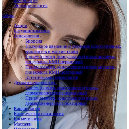
Флебология
Эндокринология
Цены
Акции
Ботулинотоксины
Гинекология
Биопсия
Подкожное введение и удаление искусственных
имплантов в мягкие ткани
Прием (осмотр, консультация) врача акушера-
гинеколога КМН первичный
Прием (осмотр, консультация) врача акушера-
гинеколога КМН повторный
Эстетическая гинекология
Дерматовенерология
Прием (осмотр, консультация) врача-
дерматовенеролога первичный
Прием (осмотр, консультация) врача-
дерматовенеролога повторный
Кардиология
Клиническая психология
Косметология
Массажи