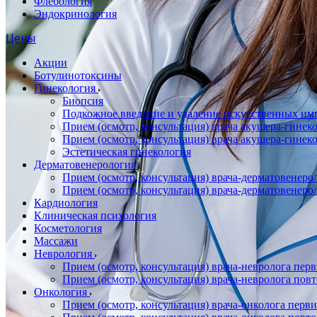
Флебология
Эндокринология
Цены
Акции
Ботулинотоксины
Гинекология
Биопсия
Подкожное введение и удаление искусственных имп
Прием (осмотр, консультация) врача акушера-гин
Прием (осмотр, консультация) врача акушера-гине
Эстетическая гинекология
Дерматовенерология
Прием (осмотр, консультация) врача-дерматовенер
Прием (осмотр, консультация) врача-дерматовенер
Кардиология
Клиническая психология
Косметология
Массажи
Неврология
Прием (осмотр, консультация) врача-невролога пер
Прием (осмотр, консультация) врача-невролога пов
Онкология
Прием (осмотр, консультация) врача-онколога перв