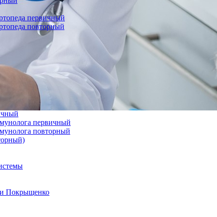
орный
ортопеда первичный
ортопеда повторный
вичный
иммунолога первичный
иммунолога повторный
торный)
системы
а и Покрыщенко