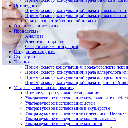
Прием (осмотр, консультация) врача-онколога повт
Ортопедия
Прием (осмотр, консультация) врача-травматолога-
Прием (осмотр, консультация) врача-травматолога-
Снятие лангетной гипсовой повязки
Оториноларингология
Процедуры
Анализы
Анестезия и прочее
Сестринские манипуляции
Сосудистая хирургия
Сургитрон
Терапия
Приём (осмотр консультация) врача-терапевта пер
Прием (осмотр, консультация) врача аллерголога-
Прием (осмотр, консультация) врача аллерголога-
Приём (осмотр, консультация) врача-терапевта (пов
Ультразвуковые исследования
Прочие ультразвуковые исследования
Ультразвуковое исследование мочевыделительной 
Ультразвуковое исследование детей
Ультразвуковое исследование в акушерстве
Ультразвуковое исследование гинекология Иванов
Ультразвуковое исследование молочных желез
Ультразвуковое исследование мошонки