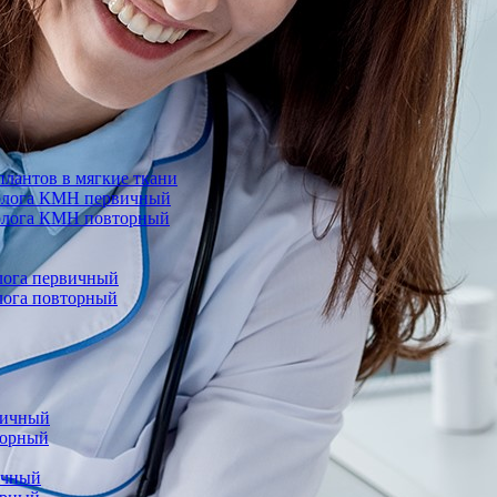
лантов в мягкие ткани
еколога КМН первичный
колога КМН повторный
олога первичный
олога повторный
вичный
торный
ичный