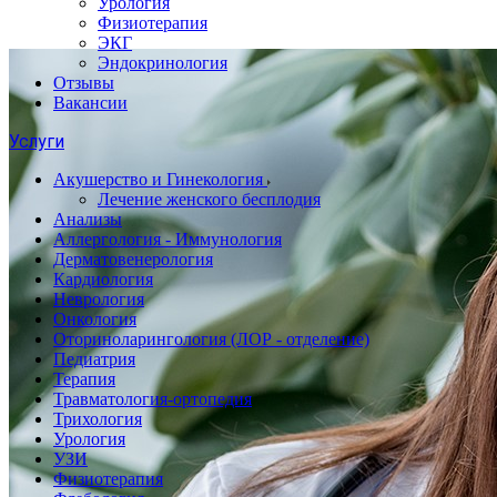
Урология
Физиотерапия
ЭКГ
Эндокринология
Отзывы
Вакансии
Услуги
Акушерство и Гинекология
Лечение женского бесплодия
Анализы
Аллергология - Иммунология
Дерматовенерология
Кардиология
Неврология
Онкология
Оториноларингология (ЛОР - отделение)
Педиатрия
Терапия
Травматология-ортопедия
Трихология
Урология
УЗИ
Физиотерапия