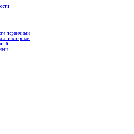
лости
лога первичный
лога повторный
чный
рный