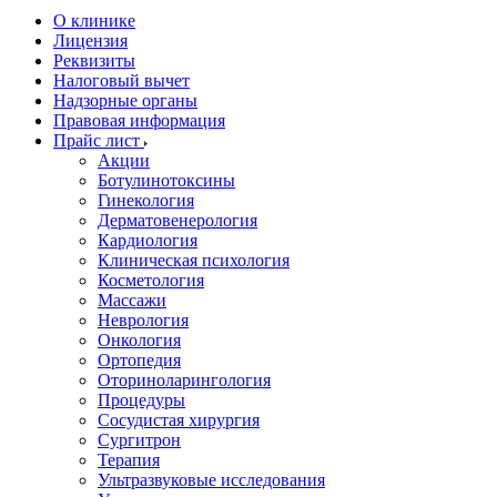
О клинике
Лицензия
Реквизиты
Налоговый вычет
Надзорные органы
Правовая информация
Прайс лист
Акции
Ботулинотоксины
Гинекология
Дерматовенерология
Кардиология
Клиническая психология
Косметология
Массажи
Неврология
Онкология
Ортопедия
Оториноларингология
Процедуры
Сосудистая хирургия
Сургитрон
Терапия
Ультразвуковые исследования