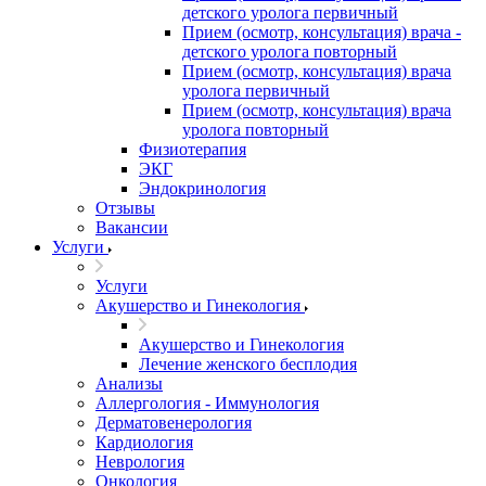
детского уролога первичный
Прием (осмотр, консультация) врача -
детского уролога повторный
Прием (осмотр, консультация) врача
уролога первичный
Прием (осмотр, консультация) врача
уролога повторный
Физиотерапия
ЭКГ
Эндокринология
Отзывы
Вакансии
Услуги
Услуги
Акушерство и Гинекология
Акушерство и Гинекология
Лечение женского бесплодия
Анализы
Аллергология - Иммунология
Дерматовенерология
Кардиология
Неврология
Онкология