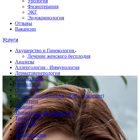
Урология
Физиотерапия
ЭКГ
Эндокринология
Отзывы
Вакансии
Услуги
Акушерство и Гинекология
Лечение женского бесплодия
Анализы
Аллергология - Иммунология
Дерматовенерология
Кардиология
Неврология
Онкология
Оториноларингология (ЛОР - отделение)
Педиатрия
Терапия
Травматология-ортопедия
Трихология
Урология
УЗИ
Физиотерапия