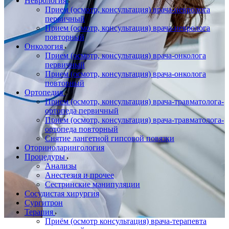
Неврология
Прием (осмотр, консультация) врача-невролога
первичный
Прием (осмотр, консультация) врача-невролога
повторный
Онкология
Прием (осмотр, консультация) врача-онколога
первичный
Прием (осмотр, консультация) врача-онколога
повторный
Ортопедия
Прием (осмотр, консультация) врача-травматолога-
ортопеда первичный
Прием (осмотр, консультация) врача-травматолога-
ортопеда повторный
Снятие лангетной гипсовой повязки
Оториноларингология
Процедуры
Анализы
Анестезия и прочее
Сестринские манипуляции
Сосудистая хирургия
Сургитрон
Терапия
Приём (осмотр консультация) врача-терапевта