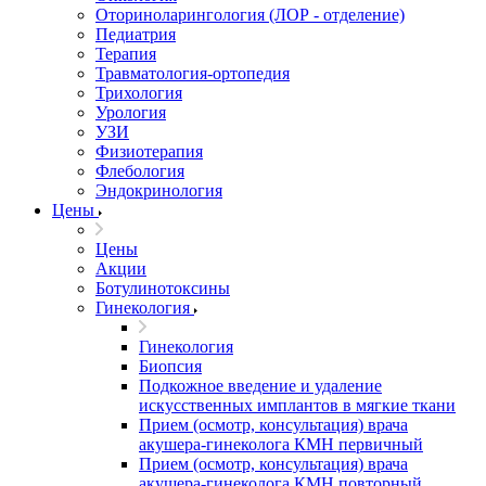
Оториноларингология (ЛОР - отделение)
Педиатрия
Терапия
Травматология-ортопедия
Трихология
Урология
УЗИ
Физиотерапия
Флебология
Эндокринология
Цены
Цены
Акции
Ботулинотоксины
Гинекология
Гинекология
Биопсия
Подкожное введение и удаление
искусственных имплантов в мягкие ткани
Прием (осмотр, консультация) врача
акушера-гинеколога КМН первичный
Прием (осмотр, консультация) врача
акушера-гинеколога КМН повторный