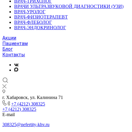
ВРАЧ-ТРИХОЛОГ
ВРАЧИ УЛЬТРАЗВУКОВОЙ ДИАГНОСТИКИ (УЗИ)
ВРАЧ-УРОЛОГ
ВРАЧ-ФИЗИОТЕРАПЕВТ
ВРАЧ-ФЛЕБОЛОГ
ВРАЧ-ЭНДОКРИНОЛОГ
Акции
Пациентам
Блог
Контакты
г. Хабаровск, ул. Калинина 71
+7 (4212) 308325
+7 (4212) 308325
E-mail
308325@nefertity-khv.ru