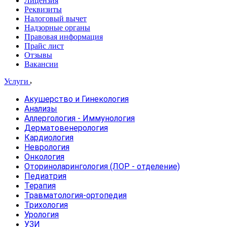
Лицензия
Реквизиты
Налоговый вычет
Надзорные органы
Правовая информация
Прайс лист
Отзывы
Вакансии
Услуги
Акушерство и Гинекология
Анализы
Аллергология - Иммунология
Дерматовенерология
Кардиология
Неврология
Онкология
Оториноларингология (ЛОР - отделение)
Педиатрия
Терапия
Травматология-ортопедия
Трихология
Урология
УЗИ