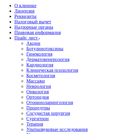
О клинике
Лицензия
Реквизиты
Налоговый вычет
Надзорные органы
Правовая информация
Прайс лист
Акции
Ботулинотоксины
Гинекология
Дерматовенерология
Кардиология
Клиническая психология
Косметология
Массажи
Неврология
Онкология
Ортопедия
Оториноларингология
Процедуры
Сосудистая хирургия
Сургитрон
Терапия
Ультразвуковые исследования