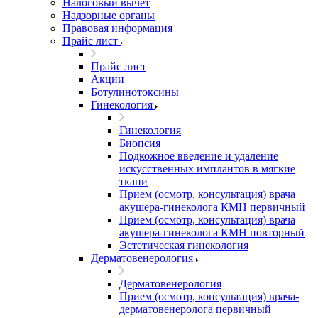
Налоговый вычет
Надзорные органы
Правовая информация
Прайс лист
Прайс лист
Акции
Ботулинотоксины
Гинекология
Гинекология
Биопсия
Подкожное введение и удаление
искусственных имплантов в мягкие
ткани
Прием (осмотр, консультация) врача
акушера-гинеколога КМН первичный
Прием (осмотр, консультация) врача
акушера-гинеколога КМН повторный
Эстетическая гинекология
Дерматовенерология
Дерматовенерология
Прием (осмотр, консультация) врача-
дерматовенеролога первичный