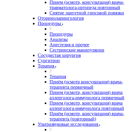
Прием (осмотр, консультация) врача-
травматолога-ортопеда повторный
Снятие лангетной гипсовой повязки
Оториноларингология
Процедуры
Процедуры
Анализы
Анестезия и прочее
Сестринские манипуляции
Сосудистая хирургия
Сургитрон
Терапия
Терапия
Приём (осмотр консультация) врача-
терапевта первичный
Прием (осмотр, консультация) врача
аллерголога-иммунолога первичный
Прием (осмотр, консультация) врача
аллерголога-иммунолога повторный
Приём (осмотр, консультация) врача-
терапевта (повторный)
Ультразвуковые исследования