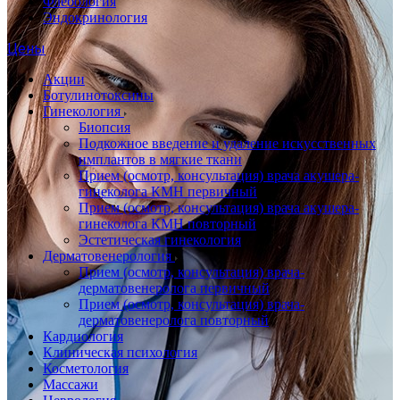
Флебология
Эндокринология
Цены
Акции
Ботулинотоксины
Гинекология
Биопсия
Подкожное введение и удаление искусственных
имплантов в мягкие ткани
Прием (осмотр, консультация) врача акушера-
гинеколога КМН первичный
Прием (осмотр, консультация) врача акушера-
гинеколога КМН повторный
Эстетическая гинекология
Дерматовенерология
Прием (осмотр, консультация) врача-
дерматовенеролога первичный
Прием (осмотр, консультация) врача-
дерматовенеролога повторный
Кардиология
Клиническая психология
Косметология
Массажи