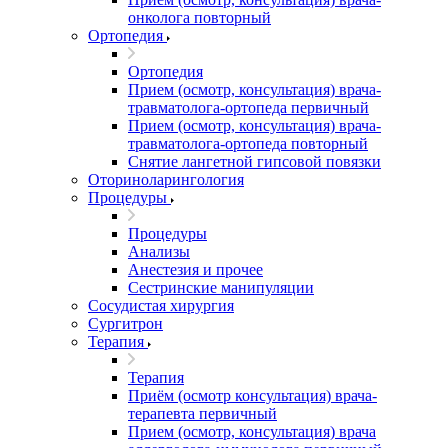
онколога повторный
Ортопедия
Ортопедия
Прием (осмотр, консультация) врача-
травматолога-ортопеда первичный
Прием (осмотр, консультация) врача-
травматолога-ортопеда повторный
Снятие лангетной гипсовой повязки
Оториноларингология
Процедуры
Процедуры
Анализы
Анестезия и прочее
Сестринские манипуляции
Сосудистая хирургия
Сургитрон
Терапия
Терапия
Приём (осмотр консультация) врача-
терапевта первичный
Прием (осмотр, консультация) врача