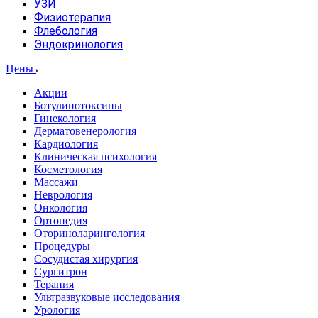
УЗИ
Физиотерапия
Флебология
Эндокринология
Цены
Акции
Ботулинотоксины
Гинекология
Дерматовенерология
Кардиология
Клиническая психология
Косметология
Массажи
Неврология
Онкология
Ортопедия
Оториноларингология
Процедуры
Сосудистая хирургия
Сургитрон
Терапия
Ультразвуковые исследования
Урология