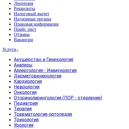
Лицензия
Реквизиты
Налоговый вычет
Надзорные органы
Правовая информация
Прайс лист
Отзывы
Вакансии
Услуги
Акушерство и Гинекология
Анализы
Аллергология - Иммунология
Дерматовенерология
Кардиология
Неврология
Онкология
Оториноларингология (ЛОР - отделение)
Педиатрия
Терапия
Травматология-ортопедия
Трихология
Урология