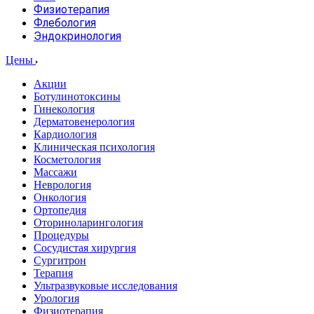
Физиотерапия
Флебология
Эндокринология
Цены
Акции
Ботулинотоксины
Гинекология
Дерматовенерология
Кардиология
Клиническая психология
Косметология
Массажи
Неврология
Онкология
Ортопедия
Оториноларингология
Процедуры
Сосудистая хирургия
Сургитрон
Терапия
Ультразвуковые исследования
Урология
Физиотерапия