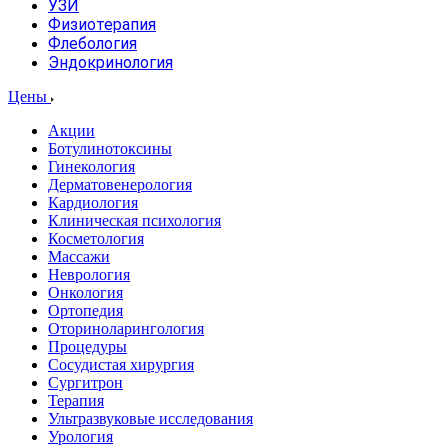
УЗИ
Физиотерапия
Флебология
Эндокринология
Цены
Акции
Ботулинотоксины
Гинекология
Дерматовенерология
Кардиология
Клиническая психология
Косметология
Массажи
Неврология
Онкология
Ортопедия
Оториноларингология
Процедуры
Сосудистая хирургия
Сургитрон
Терапия
Ультразвуковые исследования
Урология