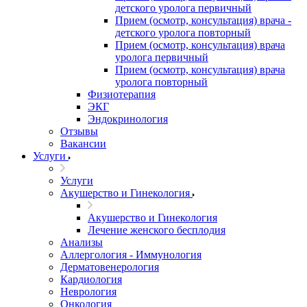
детского уролога первичный
Прием (осмотр, консультация) врача -
детского уролога повторный
Прием (осмотр, консультация) врача
уролога первичный
Прием (осмотр, консультация) врача
уролога повторный
Физиотерапия
ЭКГ
Эндокринология
Отзывы
Вакансии
Услуги
Услуги
Акушерство и Гинекология
Акушерство и Гинекология
Лечение женского бесплодия
Анализы
Аллергология - Иммунология
Дерматовенерология
Кардиология
Неврология
Онкология