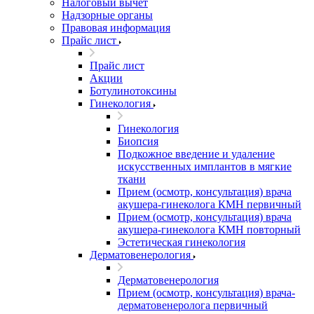
Налоговый вычет
Надзорные органы
Правовая информация
Прайс лист
Прайс лист
Акции
Ботулинотоксины
Гинекология
Гинекология
Биопсия
Подкожное введение и удаление
искусственных имплантов в мягкие
ткани
Прием (осмотр, консультация) врача
акушера-гинеколога КМН первичный
Прием (осмотр, консультация) врача
акушера-гинеколога КМН повторный
Эстетическая гинекология
Дерматовенерология
Дерматовенерология
Прием (осмотр, консультация) врача-
дерматовенеролога первичный