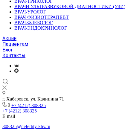
ВРАЧ-ТРИХОЛОГ
ВРАЧИ УЛЬТРАЗВУКОВОЙ ДИАГНОСТИКИ (УЗИ)
ВРАЧ-УРОЛОГ
ВРАЧ-ФИЗИОТЕРАПЕВТ
ВРАЧ-ФЛЕБОЛОГ
ВРАЧ-ЭНДОКРИНОЛОГ
Акции
Пациентам
Блог
Контакты
г. Хабаровск, ул. Калинина 71
+7 (4212) 308325
+7 (4212) 308325
E-mail
308325@nefertity-khv.ru