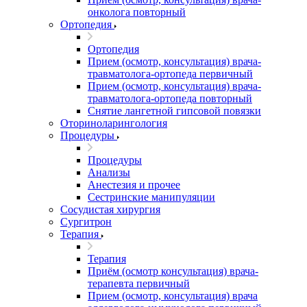
онколога повторный
Ортопедия
Ортопедия
Прием (осмотр, консультация) врача-
травматолога-ортопеда первичный
Прием (осмотр, консультация) врача-
травматолога-ортопеда повторный
Снятие лангетной гипсовой повязки
Оториноларингология
Процедуры
Процедуры
Анализы
Анестезия и прочее
Сестринские манипуляции
Сосудистая хирургия
Сургитрон
Терапия
Терапия
Приём (осмотр консультация) врача-
терапевта первичный
Прием (осмотр, консультация) врача