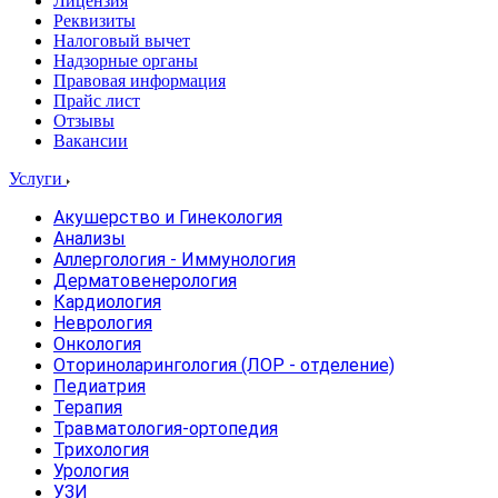
Лицензия
Реквизиты
Налоговый вычет
Надзорные органы
Правовая информация
Прайс лист
Отзывы
Вакансии
Услуги
Акушерство и Гинекология
Анализы
Аллергология - Иммунология
Дерматовенерология
Кардиология
Неврология
Онкология
Оториноларингология (ЛОР - отделение)
Педиатрия
Терапия
Травматология-ортопедия
Трихология
Урология
УЗИ