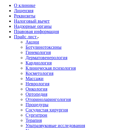
О клинике
Лицензия
Реквизиты
Налоговый вычет
Надзорные органы
Правовая информация
Прайс лист
Акции
Ботулинотоксины
Гинекология
Дерматовенерология
Кардиология
Клиническая психология
Косметология
Массажи
Неврология
Онкология
Ортопедия
Оториноларингология
Процедуры
Сосудистая хирургия
Сургитрон
Терапия
Ультразвуковые исследования