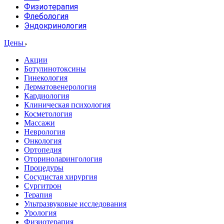
Физиотерапия
Флебология
Эндокринология
Цены
Акции
Ботулинотоксины
Гинекология
Дерматовенерология
Кардиология
Клиническая психология
Косметология
Массажи
Неврология
Онкология
Ортопедия
Оториноларингология
Процедуры
Сосудистая хирургия
Сургитрон
Терапия
Ультразвуковые исследования
Урология
Физиотерапия