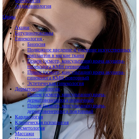
Флебология
Эндокринология
Цены
Акции
Ботулинотоксины
Гинекология
Биопсия
Подкожное введение и удаление искусственных
имплантов в мягкие ткани
Прием (осмотр, консультация) врача акушера-
гинеколога КМН первичный
Прием (осмотр, консультация) врача акушера-
гинеколога КМН повторный
Эстетическая гинекология
Дерматовенерология
Прием (осмотр, консультация) врача-
дерматовенеролога первичный
Прием (осмотр, консультация) врача-
дерматовенеролога повторный
Кардиология
Клиническая психология
Косметология
Массажи