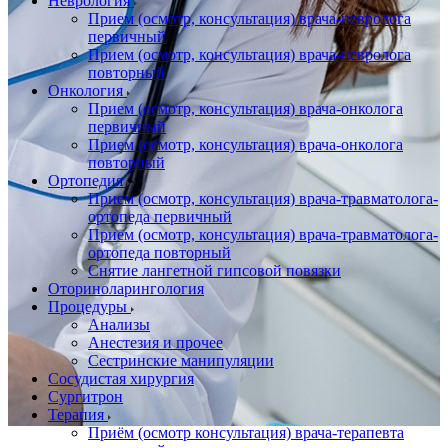
Неврология
Прием (осмотр, консультация) врача-невролога
первичный
Прием (осмотр, консультация) врача-невролога
повторный
Онкология
Прием (осмотр, консультация) врача-онколога
первичный
Прием (осмотр, консультация) врача-онколога
повторный
Ортопедия
Прием (осмотр, консультация) врача-травматолога-
ортопеда первичный
Прием (осмотр, консультация) врача-травматолога-
ортопеда повторный
Снятие лангетной гипсовой повязки
Оториноларингология
Процедуры
Анализы
Анестезия и прочее
Сестринские манипуляции
Сосудистая хирургия
Сургитрон
Терапия
Приём (осмотр консультация) врача-терапевта