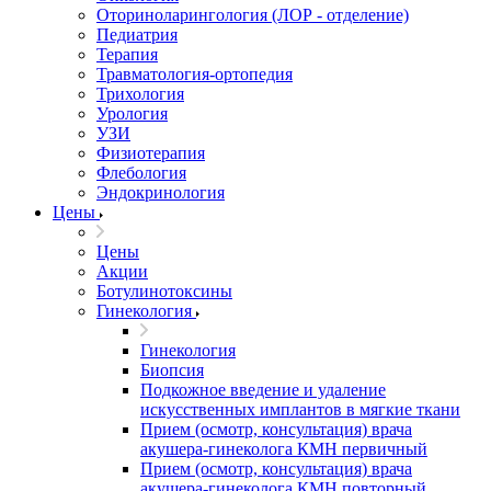
Оториноларингология (ЛОР - отделение)
Педиатрия
Терапия
Травматология-ортопедия
Трихология
Урология
УЗИ
Физиотерапия
Флебология
Эндокринология
Цены
Цены
Акции
Ботулинотоксины
Гинекология
Гинекология
Биопсия
Подкожное введение и удаление
искусственных имплантов в мягкие ткани
Прием (осмотр, консультация) врача
акушера-гинеколога КМН первичный
Прием (осмотр, консультация) врача
акушера-гинеколога КМН повторный