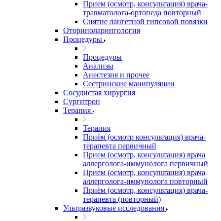
Прием (осмотр, консультация) врача-
травматолога-ортопеда повторный
Снятие лангетной гипсовой повязки
Оториноларингология
Процедуры
Процедуры
Анализы
Анестезия и прочее
Сестринские манипуляции
Сосудистая хирургия
Сургитрон
Терапия
Терапия
Приём (осмотр консультация) врача-
терапевта первичный
Прием (осмотр, консультация) врача
аллерголога-иммунолога первичный
Прием (осмотр, консультация) врача
аллерголога-иммунолога повторный
Приём (осмотр, консультация) врача-
терапевта (повторный)
Ультразвуковые исследования