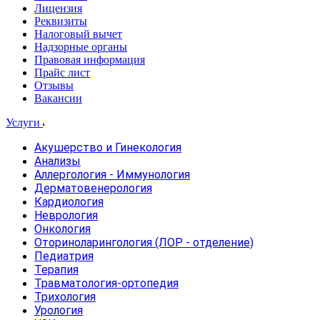
Лицензия
Реквизиты
Налоговый вычет
Надзорные органы
Правовая информация
Прайс лист
Отзывы
Вакансии
Услуги
Акушерство и Гинекология
Анализы
Аллергология - Иммунология
Дерматовенерология
Кардиология
Неврология
Онкология
Оториноларингология (ЛОР - отделение)
Педиатрия
Терапия
Травматология-ортопедия
Трихология
Урология