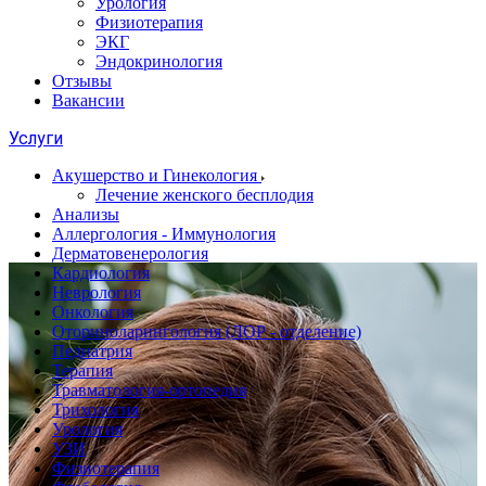
Урология
Физиотерапия
ЭКГ
Эндокринология
Отзывы
Вакансии
Услуги
Акушерство и Гинекология
Лечение женского бесплодия
Анализы
Аллергология - Иммунология
Дерматовенерология
Кардиология
Неврология
Онкология
Оториноларингология (ЛОР - отделение)
Педиатрия
Терапия
Травматология-ортопедия
Трихология
Урология
УЗИ
Физиотерапия