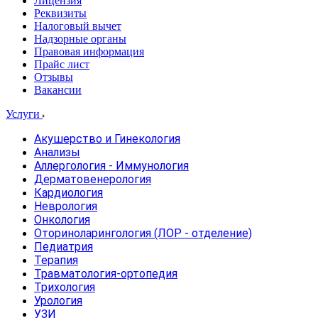
Лицензия
Реквизиты
Налоговый вычет
Надзорные органы
Правовая информация
Прайс лист
Отзывы
Вакансии
Услуги
Акушерство и Гинекология
Анализы
Аллергология - Иммунология
Дерматовенерология
Кардиология
Неврология
Онкология
Оториноларингология (ЛОР - отделение)
Педиатрия
Терапия
Травматология-ортопедия
Трихология
Урология
УЗИ