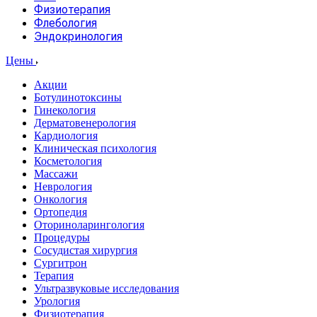
Физиотерапия
Флебология
Эндокринология
Цены
Акции
Ботулинотоксины
Гинекология
Дерматовенерология
Кардиология
Клиническая психология
Косметология
Массажи
Неврология
Онкология
Ортопедия
Оториноларингология
Процедуры
Сосудистая хирургия
Сургитрон
Терапия
Ультразвуковые исследования
Урология
Физиотерапия