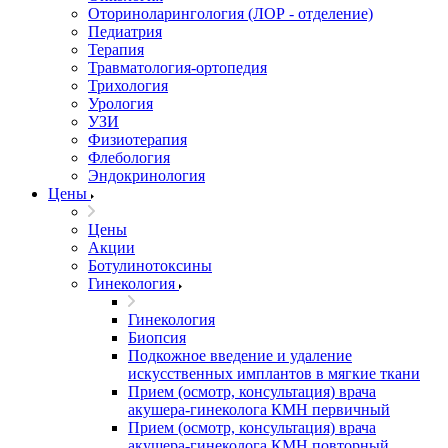
Оториноларингология (ЛОР - отделение)
Педиатрия
Терапия
Травматология-ортопедия
Трихология
Урология
УЗИ
Физиотерапия
Флебология
Эндокринология
Цены
Цены
Акции
Ботулинотоксины
Гинекология
Гинекология
Биопсия
Подкожное введение и удаление
искусственных имплантов в мягкие ткани
Прием (осмотр, консультация) врача
акушера-гинеколога КМН первичный
Прием (осмотр, консультация) врача
акушера-гинеколога КМН повторный