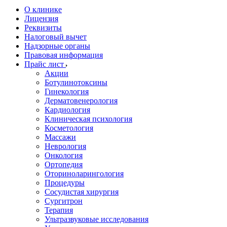
О клинике
Лицензия
Реквизиты
Налоговый вычет
Надзорные органы
Правовая информация
Прайс лист
Акции
Ботулинотоксины
Гинекология
Дерматовенерология
Кардиология
Клиническая психология
Косметология
Массажи
Неврология
Онкология
Ортопедия
Оториноларингология
Процедуры
Сосудистая хирургия
Сургитрон
Терапия
Ультразвуковые исследования