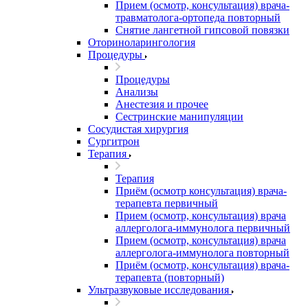
Прием (осмотр, консультация) врача-
травматолога-ортопеда повторный
Снятие лангетной гипсовой повязки
Оториноларингология
Процедуры
Процедуры
Анализы
Анестезия и прочее
Сестринские манипуляции
Сосудистая хирургия
Сургитрон
Терапия
Терапия
Приём (осмотр консультация) врача-
терапевта первичный
Прием (осмотр, консультация) врача
аллерголога-иммунолога первичный
Прием (осмотр, консультация) врача
аллерголога-иммунолога повторный
Приём (осмотр, консультация) врача-
терапевта (повторный)
Ультразвуковые исследования