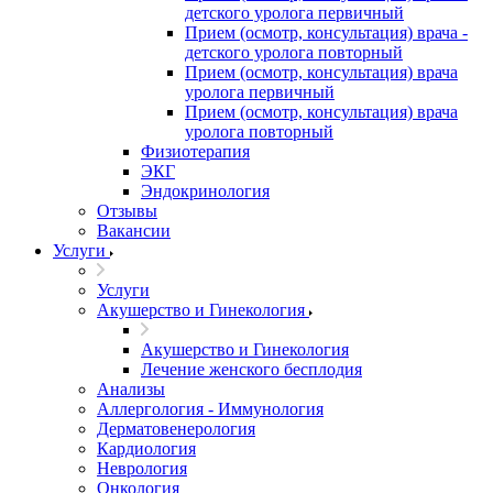
детского уролога первичный
Прием (осмотр, консультация) врача -
детского уролога повторный
Прием (осмотр, консультация) врача
уролога первичный
Прием (осмотр, консультация) врача
уролога повторный
Физиотерапия
ЭКГ
Эндокринология
Отзывы
Вакансии
Услуги
Услуги
Акушерство и Гинекология
Акушерство и Гинекология
Лечение женского бесплодия
Анализы
Аллергология - Иммунология
Дерматовенерология
Кардиология
Неврология
Онкология