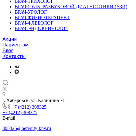
ВРАЧ-ТРИХОЛОГ
ВРАЧИ УЛЬТРАЗВУКОВОЙ ДИАГНОСТИКИ (УЗИ)
ВРАЧ-УРОЛОГ
ВРАЧ-ФИЗИОТЕРАПЕВТ
ВРАЧ-ФЛЕБОЛОГ
ВРАЧ-ЭНДОКРИНОЛОГ
Акции
Пациентам
Блог
Контакты
г. Хабаровск, ул. Калинина 71
+7 (4212) 308325
+7 (4212) 308325
E-mail
308325@nefertity-khv.ru