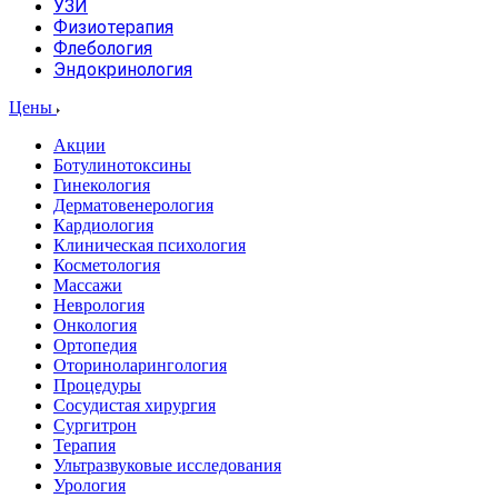
УЗИ
Физиотерапия
Флебология
Эндокринология
Цены
Акции
Ботулинотоксины
Гинекология
Дерматовенерология
Кардиология
Клиническая психология
Косметология
Массажи
Неврология
Онкология
Ортопедия
Оториноларингология
Процедуры
Сосудистая хирургия
Сургитрон
Терапия
Ультразвуковые исследования
Урология