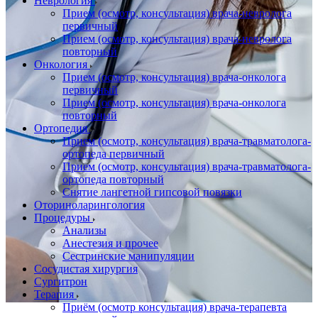
Неврология
Прием (осмотр, консультация) врача-невролога
первичный
Прием (осмотр, консультация) врача-невролога
повторный
Онкология
Прием (осмотр, консультация) врача-онколога
первичный
Прием (осмотр, консультация) врача-онколога
повторный
Ортопедия
Прием (осмотр, консультация) врача-травматолога-
ортопеда первичный
Прием (осмотр, консультация) врача-травматолога-
ортопеда повторный
Снятие лангетной гипсовой повязки
Оториноларингология
Процедуры
Анализы
Анестезия и прочее
Сестринские манипуляции
Сосудистая хирургия
Сургитрон
Терапия
Приём (осмотр консультация) врача-терапевта