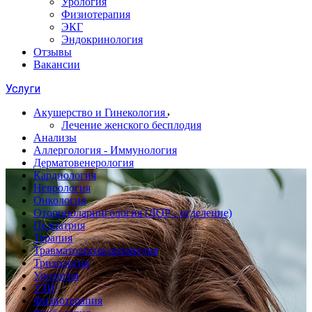
Урология
Физиотерапия
ЭКГ
Эндокринология
Отзывы
Вакансии
Услуги
Акушерство и Гинекология
Лечение женского бесплодия
Анализы
Аллергология - Иммунология
Дерматовенерология
Кардиология
Неврология
Онкология
Оториноларингология (ЛОР - отделение)
Педиатрия
Терапия
Травматология-ортопедия
Трихология
Урология
УЗИ
Физиотерапия