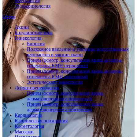
Флебология
Эндокринология
Цены
Акции
Ботулинотоксины
Гинекология
Биопсия
Подкожное введение и удаление искусственных
имплантов в мягкие ткани
Прием (осмотр, консультация) врача акушера-
гинеколога КМН первичный
Прием (осмотр, консультация) врача акушера-
гинеколога КМН повторный
Эстетическая гинекология
Дерматовенерология
Прием (осмотр, консультация) врача-
дерматовенеролога первичный
Прием (осмотр, консультация) врача-
дерматовенеролога повторный
Кардиология
Клиническая психология
Косметология
Массажи