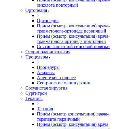
онколога повторный
Ортопедия
Ортопедия
Прием (осмотр, консультация) врача-
травматолога-ортопеда первичный
Прием (осмотр, консультация) врача-
травматолога-ортопеда повторный
Снятие лангетной гипсовой повязки
Оториноларингология
Процедуры
Процедуры
Анализы
Анестезия и прочее
Сестринские манипуляции
Сосудистая хирургия
Сургитрон
Терапия
Терапия
Приём (осмотр консультация) врача-
терапевта первичный
Прием (осмотр, консультация) врача