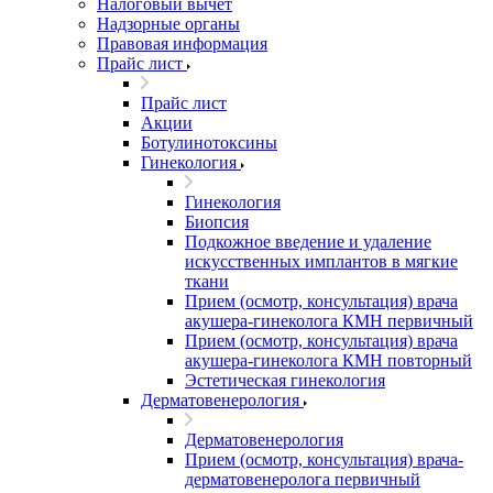
Налоговый вычет
Надзорные органы
Правовая информация
Прайс лист
Прайс лист
Акции
Ботулинотоксины
Гинекология
Гинекология
Биопсия
Подкожное введение и удаление
искусственных имплантов в мягкие
ткани
Прием (осмотр, консультация) врача
акушера-гинеколога КМН первичный
Прием (осмотр, консультация) врача
акушера-гинеколога КМН повторный
Эстетическая гинекология
Дерматовенерология
Дерматовенерология
Прием (осмотр, консультация) врача-
дерматовенеролога первичный