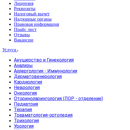
Лицензия
Реквизиты
Налоговый вычет
Надзорные органы
Правовая информация
Прайс лист
Отзывы
Вакансии
Услуги
Акушерство и Гинекология
Анализы
Аллергология - Иммунология
Дерматовенерология
Кардиология
Неврология
Онкология
Оториноларингология (ЛОР - отделение)
Педиатрия
Терапия
Травматология-ортопедия
Трихология
Урология