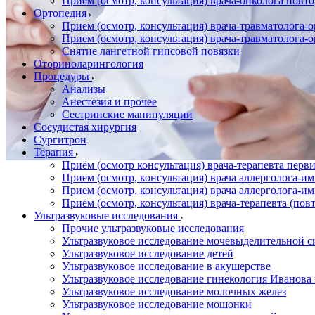
Прием (осмотр, консультация) врача-онколога повт
Ортопедия
Прием (осмотр, консультация) врача-травматолога-
Прием (осмотр, консультация) врача-травматолога-
Снятие лангетной гипсовой повязки
Оториноларингология
Процедуры
Анализы
Анестезия и прочее
Сестринские манипуляции
Сосудистая хирургия
Сургитрон
Терапия
Приём (осмотр консультация) врача-терапевта пер
Прием (осмотр, консультация) врача аллерголога-
Прием (осмотр, консультация) врача аллерголога-
Приём (осмотр, консультация) врача-терапевта (пов
Ультразвуковые исследования
Прочие ультразвуковые исследования
Ультразвуковое исследование мочевыделительной 
Ультразвуковое исследование детей
Ультразвуковое исследование в акушерстве
Ультразвуковое исследование гинекология Иванов
Ультразвуковое исследование молочных желез
Ультразвуковое исследование мошонки