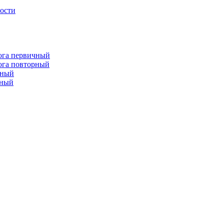
лости
лога первичный
лога повторный
чный
рный