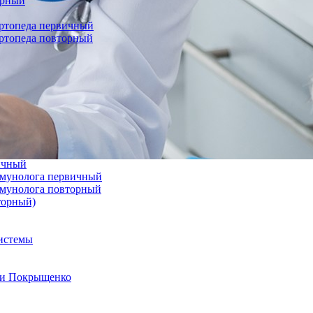
орный
ортопеда первичный
ортопеда повторный
вичный
иммунолога первичный
иммунолога повторный
торный)
системы
а и Покрыщенко