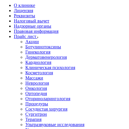
О клинике
Лицензия
Реквизиты
Налоговый вычет
Надзорные органы
Правовая информация
Прайс лист
Акции
Ботулинотоксины
Гинекология
Дерматовенерология
Кардиология
Клиническая психология
Косметология
Массажи
Неврология
Онкология
Ортопедия
Оториноларингология
Процедуры
Сосудистая хирургия
Сургитрон
Терапия
Ультразвуковые исследования