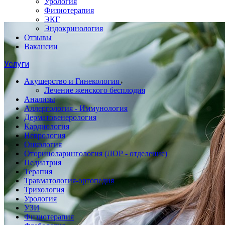
Урология
Физиотерапия
ЭКГ
Эндокринология
Отзывы
Вакансии
Услуги
Акушерство и Гинекология
Лечение женского бесплодия
Анализы
Аллергология - Иммунология
Дерматовенерология
Кардиология
Неврология
Онкология
Оториноларингология (ЛОР - отделение)
Педиатрия
Терапия
Травматология-ортопедия
Трихология
Урология
УЗИ
Физиотерапия