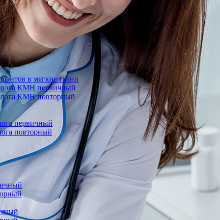
лантов в мягкие ткани
еколога КМН первичный
колога КМН повторный
олога первичный
олога повторный
вичный
торный
ичный