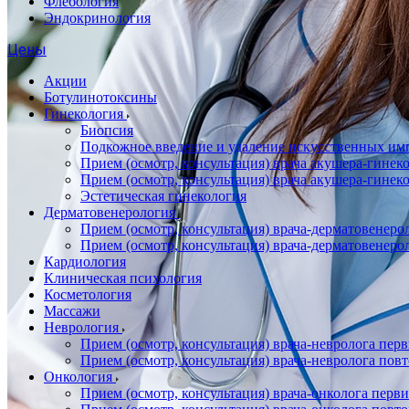
Флебология
Эндокринология
Цены
Акции
Ботулинотоксины
Гинекология
Биопсия
Подкожное введение и удаление искусственных имп
Прием (осмотр, консультация) врача акушера-гин
Прием (осмотр, консультация) врача акушера-гине
Эстетическая гинекология
Дерматовенерология
Прием (осмотр, консультация) врача-дерматовенер
Прием (осмотр, консультация) врача-дерматовенер
Кардиология
Клиническая психология
Косметология
Массажи
Неврология
Прием (осмотр, консультация) врача-невролога пер
Прием (осмотр, консультация) врача-невролога пов
Онкология
Прием (осмотр, консультация) врача-онколога перв