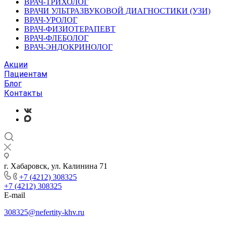
ВРАЧ-ТРИХОЛОГ
ВРАЧИ УЛЬТРАЗВУКОВОЙ ДИАГНОСТИКИ (УЗИ)
ВРАЧ-УРОЛОГ
ВРАЧ-ФИЗИОТЕРАПЕВТ
ВРАЧ-ФЛЕБОЛОГ
ВРАЧ-ЭНДОКРИНОЛОГ
Акции
Пациентам
Блог
Контакты
г. Хабаровск, ул. Калинина 71
+7 (4212) 308325
+7 (4212) 308325
E-mail
308325@nefertity-khv.ru