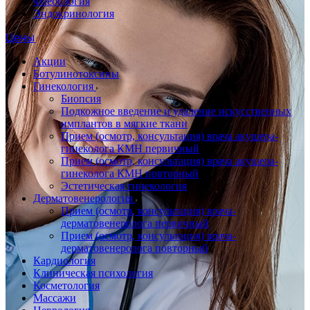
Флебология
Эндокринология
Цены
Акции
Ботулинотоксины
Гинекология
Биопсия
Подкожное введение и удаление искусственных
имплантов в мягкие ткани
Прием (осмотр, консультация) врача акушера-
гинеколога КМН первичный
Прием (осмотр, консультация) врача акушера-
гинеколога КМН повторный
Эстетическая гинекология
Дерматовенерология
Прием (осмотр, консультация) врача-
дерматовенеролога первичный
Прием (осмотр, консультация) врача-
дерматовенеролога повторный
Кардиология
Клиническая психология
Косметология
Массажи