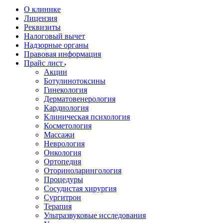
О клинике
Лицензия
Реквизиты
Налоговый вычет
Надзорные органы
Правовая информация
Прайс лист
Акции
Ботулинотоксины
Гинекология
Дерматовенерология
Кардиология
Клиническая психология
Косметология
Массажи
Неврология
Онкология
Ортопедия
Оториноларингология
Процедуры
Сосудистая хирургия
Сургитрон
Терапия
Ультразвуковые исследования