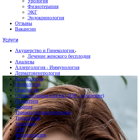
Урология
Физиотерапия
ЭКГ
Эндокринология
Отзывы
Вакансии
Услуги
Акушерство и Гинекология
Лечение женского бесплодия
Анализы
Аллергология - Иммунология
Дерматовенерология
Кардиология
Неврология
Онкология
Оториноларингология (ЛОР - отделение)
Педиатрия
Терапия
Травматология-ортопедия
Трихология
Урология
УЗИ
Физиотерапия