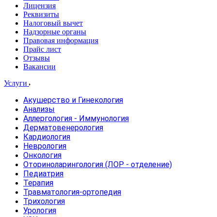
Лицензия
Реквизиты
Налоговый вычет
Надзорные органы
Правовая информация
Прайс лист
Отзывы
Вакансии
Услуги
Акушерство и Гинекология
Анализы
Аллергология - Иммунология
Дерматовенерология
Кардиология
Неврология
Онкология
Оториноларингология (ЛОР - отделение)
Педиатрия
Терапия
Травматология-ортопедия
Трихология
Урология