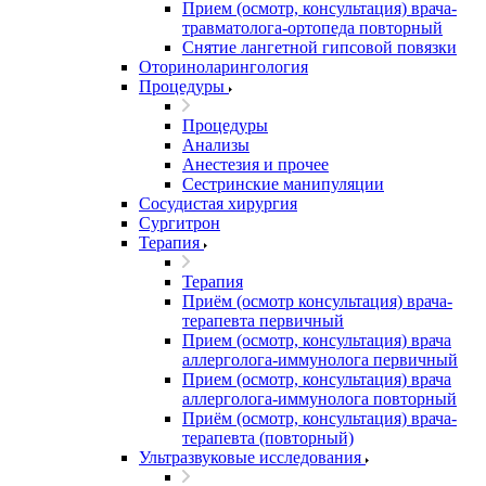
Прием (осмотр, консультация) врача-
травматолога-ортопеда повторный
Снятие лангетной гипсовой повязки
Оториноларингология
Процедуры
Процедуры
Анализы
Анестезия и прочее
Сестринские манипуляции
Сосудистая хирургия
Сургитрон
Терапия
Терапия
Приём (осмотр консультация) врача-
терапевта первичный
Прием (осмотр, консультация) врача
аллерголога-иммунолога первичный
Прием (осмотр, консультация) врача
аллерголога-иммунолога повторный
Приём (осмотр, консультация) врача-
терапевта (повторный)
Ультразвуковые исследования