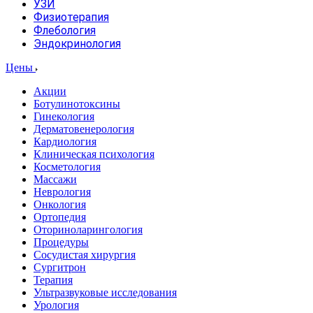
УЗИ
Физиотерапия
Флебология
Эндокринология
Цены
Акции
Ботулинотоксины
Гинекология
Дерматовенерология
Кардиология
Клиническая психология
Косметология
Массажи
Неврология
Онкология
Ортопедия
Оториноларингология
Процедуры
Сосудистая хирургия
Сургитрон
Терапия
Ультразвуковые исследования
Урология