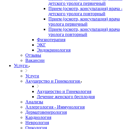
детского уролога первичный
Прием (осмотр, консультация) врача -
детского уролога повторный
Прием (осмотр, консультация) врача
уролога первичный
Прием (осмотр, консультация) врача
уролога повторный
Физиотерапия
ЭКГ
Эндокринология
Отзывы
Вакансии
Услуги
Услуги
Акушерство и Гинекология
Акушерство и Гинекология
Лечение женского бесплодия
Анализы
Аллергология - Иммунология
Дерматовенерология
Кардиология
Неврология
Онкология