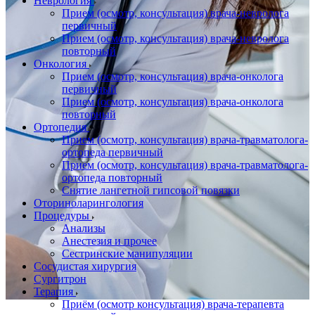
Неврология
Прием (осмотр, консультация) врача-невролога
первичный
Прием (осмотр, консультация) врача-невролога
повторный
Онкология
Прием (осмотр, консультация) врача-онколога
первичный
Прием (осмотр, консультация) врача-онколога
повторный
Ортопедия
Прием (осмотр, консультация) врача-травматолога-
ортопеда первичный
Прием (осмотр, консультация) врача-травматолога-
ортопеда повторный
Снятие лангетной гипсовой повязки
Оториноларингология
Процедуры
Анализы
Анестезия и прочее
Сестринские манипуляции
Сосудистая хирургия
Сургитрон
Терапия
Приём (осмотр консультация) врача-терапевта