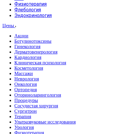
Физиотерапия
Флебология
Эндокринология
Цены
Акции
Ботулинотоксины
Гинекология
Дерматовенерология
Кардиология
Клиническая психология
Косметология
Массажи
Неврология
Онкология
Ортопедия
Оториноларингология
Процедуры
Сосудистая хирургия
Сургитрон
Терапия
Ультразвуковые исследования
Урология
Физиотерапия