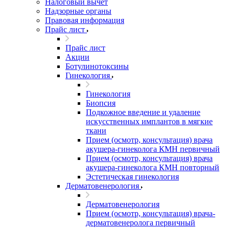
Налоговый вычет
Надзорные органы
Правовая информация
Прайс лист
Прайс лист
Акции
Ботулинотоксины
Гинекология
Гинекология
Биопсия
Подкожное введение и удаление
искусственных имплантов в мягкие
ткани
Прием (осмотр, консультация) врача
акушера-гинеколога КМН первичный
Прием (осмотр, консультация) врача
акушера-гинеколога КМН повторный
Эстетическая гинекология
Дерматовенерология
Дерматовенерология
Прием (осмотр, консультация) врача-
дерматовенеролога первичный