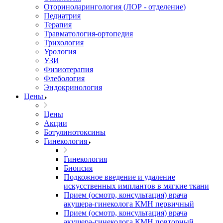
Оториноларингология (ЛОР - отделение)
Педиатрия
Терапия
Травматология-ортопедия
Трихология
Урология
УЗИ
Физиотерапия
Флебология
Эндокринология
Цены
Цены
Акции
Ботулинотоксины
Гинекология
Гинекология
Биопсия
Подкожное введение и удаление
искусственных имплантов в мягкие ткани
Прием (осмотр, консультация) врача
акушера-гинеколога КМН первичный
Прием (осмотр, консультация) врача
акушера-гинеколога КМН повторный