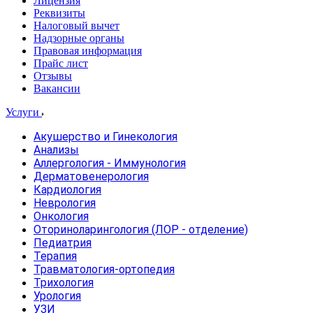
Лицензия
Реквизиты
Налоговый вычет
Надзорные органы
Правовая информация
Прайс лист
Отзывы
Вакансии
Услуги
Акушерство и Гинекология
Анализы
Аллергология - Иммунология
Дерматовенерология
Кардиология
Неврология
Онкология
Оториноларингология (ЛОР - отделение)
Педиатрия
Терапия
Травматология-ортопедия
Трихология
Урология
УЗИ