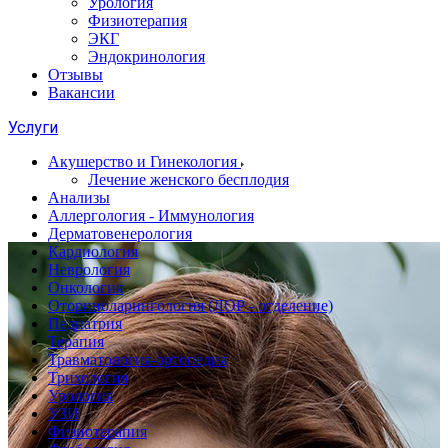
Урология
Физиотерапия
ЭКГ
Эндокринология
Отзывы
Вакансии
Услуги
Акушерство и Гинекология
Лечение женского бесплодия
Анализы
Аллергология - Иммунология
Дерматовенерология
Кардиология
Неврология
Онкология
Оториноларингология (ЛОР - отделение)
Педиатрия
Терапия
Травматология-ортопедия
Трихология
Урология
УЗИ
Физиотерапия