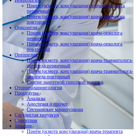
Неврология
Прием (осмотр, консультация) врача-невролога
первичный
Прием (осмотр, консультация) врача-невролога
повторный
Онкология
Прием (осмотр, консультация) врача-онколога
первичный
Прием (осмотр, консультация) врача-онколога
повторный
Ортопедия
Прием (осмотр, консультация) врача-травматолога-
ортопеда первичный
Прием (осмотр, консультация) врача-травматолога-
ортопеда повторный
Снятие лангетной гипсовой повязки
Оториноларингология
Процедуры
Анализы
Анестезия и прочее
Сестринские манипуляции
Сосудистая хирургия
Сургитрон
Терапия
Приём (осмотр консультация) врача-терапевта