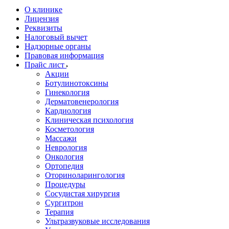
О клинике
Лицензия
Реквизиты
Налоговый вычет
Надзорные органы
Правовая информация
Прайс лист
Акции
Ботулинотоксины
Гинекология
Дерматовенерология
Кардиология
Клиническая психология
Косметология
Массажи
Неврология
Онкология
Ортопедия
Оториноларингология
Процедуры
Сосудистая хирургия
Сургитрон
Терапия
Ультразвуковые исследования