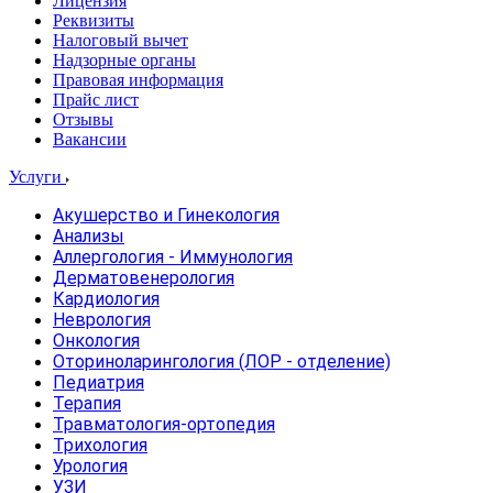
Лицензия
Реквизиты
Налоговый вычет
Надзорные органы
Правовая информация
Прайс лист
Отзывы
Вакансии
Услуги
Акушерство и Гинекология
Анализы
Аллергология - Иммунология
Дерматовенерология
Кардиология
Неврология
Онкология
Оториноларингология (ЛОР - отделение)
Педиатрия
Терапия
Травматология-ортопедия
Трихология
Урология
УЗИ