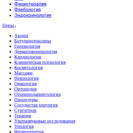
Физиотерапия
Флебология
Эндокринология
Цены
Акции
Ботулинотоксины
Гинекология
Дерматовенерология
Кардиология
Клиническая психология
Косметология
Массажи
Неврология
Онкология
Ортопедия
Оториноларингология
Процедуры
Сосудистая хирургия
Сургитрон
Терапия
Ультразвуковые исследования
Урология
Физиотерапия