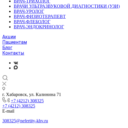
ВРАЧ-ТРИХОЛОГ
ВРАЧИ УЛЬТРАЗВУКОВОЙ ДИАГНОСТИКИ (УЗИ)
ВРАЧ-УРОЛОГ
ВРАЧ-ФИЗИОТЕРАПЕВТ
ВРАЧ-ФЛЕБОЛОГ
ВРАЧ-ЭНДОКРИНОЛОГ
Акции
Пациентам
Блог
Контакты
г. Хабаровск, ул. Калинина 71
+7 (4212) 308325
+7 (4212) 308325
E-mail
308325@nefertity-khv.ru