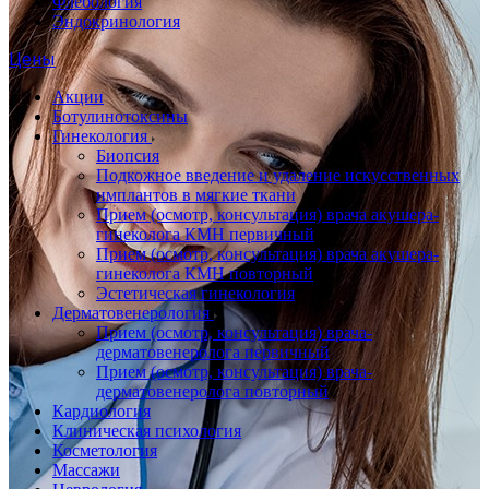
Флебология
Эндокринология
Цены
Акции
Ботулинотоксины
Гинекология
Биопсия
Подкожное введение и удаление искусственных
имплантов в мягкие ткани
Прием (осмотр, консультация) врача акушера-
гинеколога КМН первичный
Прием (осмотр, консультация) врача акушера-
гинеколога КМН повторный
Эстетическая гинекология
Дерматовенерология
Прием (осмотр, консультация) врача-
дерматовенеролога первичный
Прием (осмотр, консультация) врача-
дерматовенеролога повторный
Кардиология
Клиническая психология
Косметология
Массажи