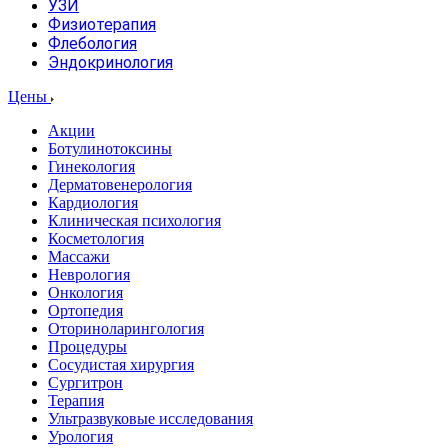
УЗИ
Физиотерапия
Флебология
Эндокринология
Цены
Акции
Ботулинотоксины
Гинекология
Дерматовенерология
Кардиология
Клиническая психология
Косметология
Массажи
Неврология
Онкология
Ортопедия
Оториноларингология
Процедуры
Сосудистая хирургия
Сургитрон
Терапия
Ультразвуковые исследования
Урология