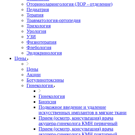
Оториноларингология (ЛОР - отделение)
Педиатрия
Терапия
Травматология-ортопедия
Трихология
Урология
УЗИ
Физиотерапия
Флебология
Эндокринология
Цены
Цены
Акции
Ботулинотоксины
Гинекология
Гинекология
Биопсия
Подкожное введение и удаление
искусственных имплантов в мягкие ткани
Прием (осмотр, консультация) врача
акушера-гинеколога КМН первичный
Прием (осмотр, консультация) врача
акушера-гинеколога КМН повторный