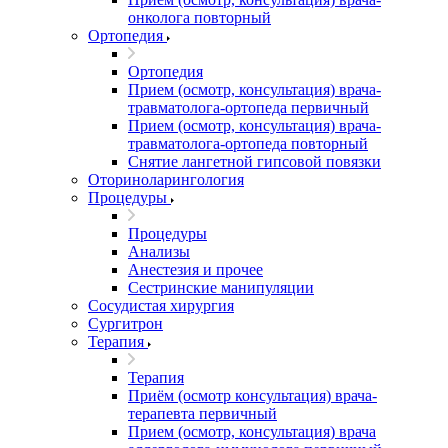
онколога повторный
Ортопедия
Ортопедия
Прием (осмотр, консультация) врача-
травматолога-ортопеда первичный
Прием (осмотр, консультация) врача-
травматолога-ортопеда повторный
Снятие лангетной гипсовой повязки
Оториноларингология
Процедуры
Процедуры
Анализы
Анестезия и прочее
Сестринские манипуляции
Сосудистая хирургия
Сургитрон
Терапия
Терапия
Приём (осмотр консультация) врача-
терапевта первичный
Прием (осмотр, консультация) врача