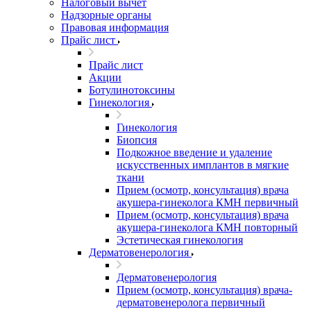
Налоговый вычет
Надзорные органы
Правовая информация
Прайс лист
Прайс лист
Акции
Ботулинотоксины
Гинекология
Гинекология
Биопсия
Подкожное введение и удаление
искусственных имплантов в мягкие
ткани
Прием (осмотр, консультация) врача
акушера-гинеколога КМН первичный
Прием (осмотр, консультация) врача
акушера-гинеколога КМН повторный
Эстетическая гинекология
Дерматовенерология
Дерматовенерология
Прием (осмотр, консультация) врача-
дерматовенеролога первичный