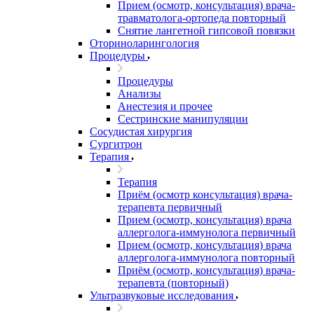
Прием (осмотр, консультация) врача-
травматолога-ортопеда повторный
Снятие лангетной гипсовой повязки
Оториноларингология
Процедуры
Процедуры
Анализы
Анестезия и прочее
Сестринские манипуляции
Сосудистая хирургия
Сургитрон
Терапия
Терапия
Приём (осмотр консультация) врача-
терапевта первичный
Прием (осмотр, консультация) врача
аллерголога-иммунолога первичный
Прием (осмотр, консультация) врача
аллерголога-иммунолога повторный
Приём (осмотр, консультация) врача-
терапевта (повторный)
Ультразвуковые исследования