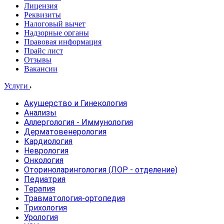
Лицензия
Реквизиты
Налоговый вычет
Надзорные органы
Правовая информация
Прайс лист
Отзывы
Вакансии
Услуги
Акушерство и Гинекология
Анализы
Аллергология - Иммунология
Дерматовенерология
Кардиология
Неврология
Онкология
Оториноларингология (ЛОР - отделение)
Педиатрия
Терапия
Травматология-ортопедия
Трихология
Урология