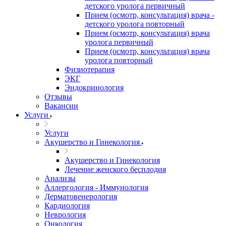
детского уролога первичный
Прием (осмотр, консультация) врача -
детского уролога повторный
Прием (осмотр, консультация) врача
уролога первичный
Прием (осмотр, консультация) врача
уролога повторный
Физиотерапия
ЭКГ
Эндокринология
Отзывы
Вакансии
Услуги
Услуги
Акушерство и Гинекология
Акушерство и Гинекология
Лечение женского бесплодия
Анализы
Аллергология - Иммунология
Дерматовенерология
Кардиология
Неврология
Онкология