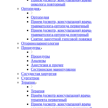
онколога повторный
Ортопедия
Ортопедия
Прием (осмотр, консультация) врача-
травматолога-ортопеда первичный
Прием (осмотр, консультация) врача-
травматолога-ортопеда повторный
Снятие лангетной гипсовой повязки
Оториноларингология
Процедуры
Процедуры
Анализы
Анестезия и прочее
Сестринские манипуляции
Сосудистая хирургия
Сургитрон
Терапия
Терапия
Приём (осмотр консультация) врача-
терапевта первичный
Прием (осмотр, консультация) врача