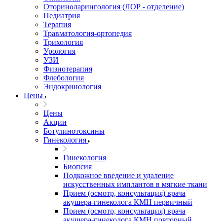
Оториноларингология (ЛОР - отделение)
Педиатрия
Терапия
Травматология-ортопедия
Трихология
Урология
УЗИ
Физиотерапия
Флебология
Эндокринология
Цены
Цены
Акции
Ботулинотоксины
Гинекология
Гинекология
Биопсия
Подкожное введение и удаление
искусственных имплантов в мягкие ткани
Прием (осмотр, консультация) врача
акушера-гинеколога КМН первичный
Прием (осмотр, консультация) врача
акушера-гинеколога КМН повторный