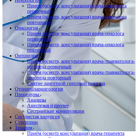
Неврология
Прием (осмотр, консультация) врача-невролога
первичный
Прием (осмотр, консультация) врача-невролога
повторный
Онкология
Прием (осмотр, консультация) врача-онколога
первичный
Прием (осмотр, консультация) врача-онколога
повторный
Ортопедия
Прием (осмотр, консультация) врача-травматолога-
ортопеда первичный
Прием (осмотр, консультация) врача-травматолога-
ортопеда повторный
Снятие лангетной гипсовой повязки
Оториноларингология
Процедуры
Анализы
Анестезия и прочее
Сестринские манипуляции
Сосудистая хирургия
Сургитрон
Терапия
Приём (осмотр консультация) врача-терапевта