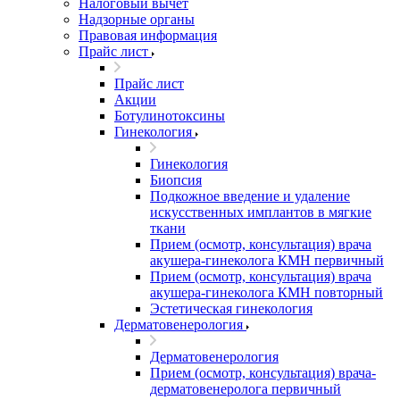
Налоговый вычет
Надзорные органы
Правовая информация
Прайс лист
Прайс лист
Акции
Ботулинотоксины
Гинекология
Гинекология
Биопсия
Подкожное введение и удаление
искусственных имплантов в мягкие
ткани
Прием (осмотр, консультация) врача
акушера-гинеколога КМН первичный
Прием (осмотр, консультация) врача
акушера-гинеколога КМН повторный
Эстетическая гинекология
Дерматовенерология
Дерматовенерология
Прием (осмотр, консультация) врача-
дерматовенеролога первичный