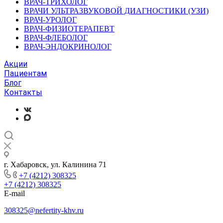
ВРАЧ-ТРИХОЛОГ
ВРАЧИ УЛЬТРАЗВУКОВОЙ ДИАГНОСТИКИ (УЗИ)
ВРАЧ-УРОЛОГ
ВРАЧ-ФИЗИОТЕРАПЕВТ
ВРАЧ-ФЛЕБОЛОГ
ВРАЧ-ЭНДОКРИНОЛОГ
Акции
Пациентам
Блог
Контакты
г. Хабаровск, ул. Калинина 71
+7 (4212) 308325
+7 (4212) 308325
E-mail
308325@nefertity-khv.ru