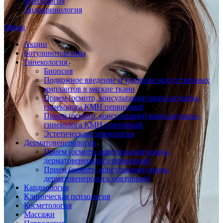
Флебология
Эндокринология
Цены
Акции
Ботулинотоксины
Гинекология
Биопсия
Подкожное введение и удаление искусственных
имплантов в мягкие ткани
Прием (осмотр, консультация) врача акушера-
гинеколога КМН первичный
Прием (осмотр, консультация) врача акушера-
гинеколога КМН повторный
Эстетическая гинекология
Дерматовенерология
Прием (осмотр, консультация) врача-
дерматовенеролога первичный
Прием (осмотр, консультация) врача-
дерматовенеролога повторный
Кардиология
Клиническая психология
Косметология
Массажи