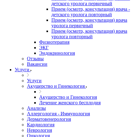
детского уролога первичный
Прием (осмотр, консультация) врача -
детского уролога повторный
Прием (осмотр, консультация) врача
уролога первичный
Прием (осмотр, консультация) врача
уролога повторный
Физиотерапия
ЭКГ
Эндокринология
Отзывы
Вакансии
Услуги
Услуги
Акушерство и Гинекология
Акушерство и Гинекология
Лечение женского бесплодия
Анализы
Аллергология - Иммунология
Дерматовенерология
Кардиология
Неврология
Онкология