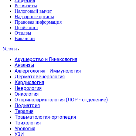
Лицензия
Реквизиты
Налоговый вычет
Надзорные органы
Правовая информация
Прайс лист
Отзывы
Вакансии
Услуги
Акушерство и Гинекология
Анализы
Аллергология - Иммунология
Дерматовенерология
Кардиология
Неврология
Онкология
Оториноларингология (ЛОР - отделение)
Педиатрия
Терапия
Травматология-ортопедия
Трихология
Урология
УЗИ