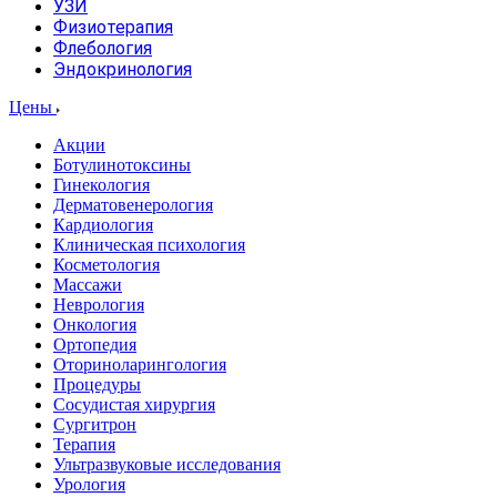
УЗИ
Физиотерапия
Флебология
Эндокринология
Цены
Акции
Ботулинотоксины
Гинекология
Дерматовенерология
Кардиология
Клиническая психология
Косметология
Массажи
Неврология
Онкология
Ортопедия
Оториноларингология
Процедуры
Сосудистая хирургия
Сургитрон
Терапия
Ультразвуковые исследования
Урология