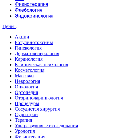
Физиотерапия
Флебология
Эндокринология
Цены
Акции
Ботулинотоксины
Гинекология
Дерматовенерология
Кардиология
Клиническая психология
Косметология
Массажи
Неврология
Онкология
Ортопедия
Оториноларингология
Процедуры
Сосудистая хирургия
Сургитрон
Терапия
Ультразвуковые исследования
Урология
Физиотерапия