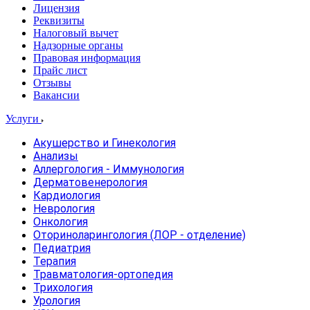
Лицензия
Реквизиты
Налоговый вычет
Надзорные органы
Правовая информация
Прайс лист
Отзывы
Вакансии
Услуги
Акушерство и Гинекология
Анализы
Аллергология - Иммунология
Дерматовенерология
Кардиология
Неврология
Онкология
Оториноларингология (ЛОР - отделение)
Педиатрия
Терапия
Травматология-ортопедия
Трихология
Урология