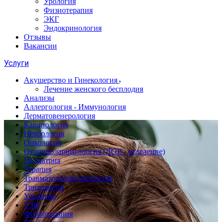
Урология
Физиотерапия
ЭКГ
Эндокринология
Отзывы
Вакансии
Услуги
Акушерство и Гинекология
Лечение женского бесплодия
Анализы
Аллергология - Иммунология
Дерматовенерология
Кардиология
Неврология
Онкология
Оториноларингология (ЛОР - отделение)
Педиатрия
Терапия
Травматология-ортопедия
Трихология
Урология
УЗИ
Физиотерапия