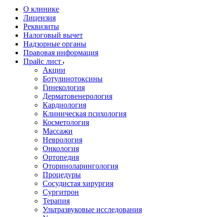
О клинике
Лицензия
Реквизиты
Налоговый вычет
Надзорные органы
Правовая информация
Прайс лист
Акции
Ботулинотоксины
Гинекология
Дерматовенерология
Кардиология
Клиническая психология
Косметология
Массажи
Неврология
Онкология
Ортопедия
Оториноларингология
Процедуры
Сосудистая хирургия
Сургитрон
Терапия
Ультразвуковые исследования