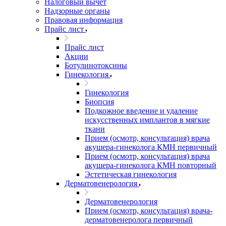
Налоговый вычет
Надзорные органы
Правовая информация
Прайс лист
Прайс лист
Акции
Ботулинотоксины
Гинекология
Гинекология
Биопсия
Подкожное введение и удаление
искусственных имплантов в мягкие
ткани
Прием (осмотр, консультация) врача
акушера-гинеколога КМН первичный
Прием (осмотр, консультация) врача
акушера-гинеколога КМН повторный
Эстетическая гинекология
Дерматовенерология
Дерматовенерология
Прием (осмотр, консультация) врача-
дерматовенеролога первичный