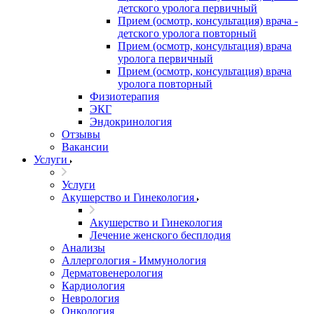
детского уролога первичный
Прием (осмотр, консультация) врача -
детского уролога повторный
Прием (осмотр, консультация) врача
уролога первичный
Прием (осмотр, консультация) врача
уролога повторный
Физиотерапия
ЭКГ
Эндокринология
Отзывы
Вакансии
Услуги
Услуги
Акушерство и Гинекология
Акушерство и Гинекология
Лечение женского бесплодия
Анализы
Аллергология - Иммунология
Дерматовенерология
Кардиология
Неврология
Онкология