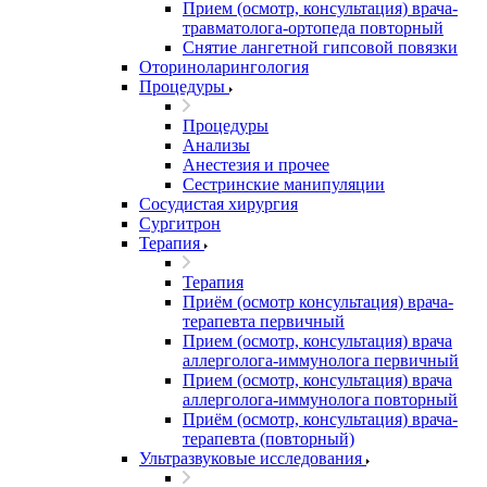
Прием (осмотр, консультация) врача-
травматолога-ортопеда повторный
Снятие лангетной гипсовой повязки
Оториноларингология
Процедуры
Процедуры
Анализы
Анестезия и прочее
Сестринские манипуляции
Сосудистая хирургия
Сургитрон
Терапия
Терапия
Приём (осмотр консультация) врача-
терапевта первичный
Прием (осмотр, консультация) врача
аллерголога-иммунолога первичный
Прием (осмотр, консультация) врача
аллерголога-иммунолога повторный
Приём (осмотр, консультация) врача-
терапевта (повторный)
Ультразвуковые исследования