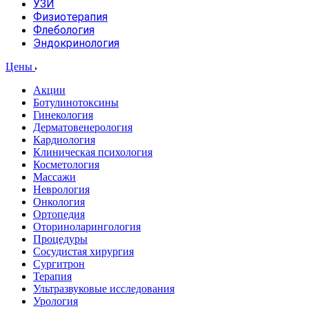
УЗИ
Физиотерапия
Флебология
Эндокринология
Цены
Акции
Ботулинотоксины
Гинекология
Дерматовенерология
Кардиология
Клиническая психология
Косметология
Массажи
Неврология
Онкология
Ортопедия
Оториноларингология
Процедуры
Сосудистая хирургия
Сургитрон
Терапия
Ультразвуковые исследования
Урология