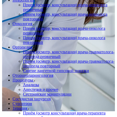
Неврология
Прием (осмотр, консультация) врача-невролога
первичный
Прием (осмотр, консультация) врача-невролога
повторный
Онкология
Прием (осмотр, консультация) врача-онколога
первичный
Прием (осмотр, консультация) врача-онколога
повторный
Ортопедия
Прием (осмотр, консультация) врача-травматолога-
ортопеда первичный
Прием (осмотр, консультация) врача-травматолога-
ортопеда повторный
Снятие лангетной гипсовой повязки
Оториноларингология
Процедуры
Анализы
Анестезия и прочее
Сестринские манипуляции
Сосудистая хирургия
Сургитрон
Терапия
Приём (осмотр консультация) врача-терапевта