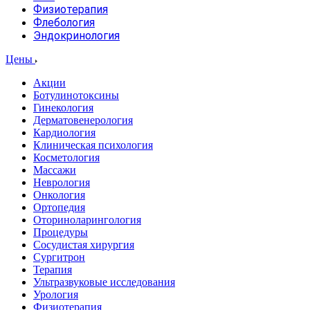
Физиотерапия
Флебология
Эндокринология
Цены
Акции
Ботулинотоксины
Гинекология
Дерматовенерология
Кардиология
Клиническая психология
Косметология
Массажи
Неврология
Онкология
Ортопедия
Оториноларингология
Процедуры
Сосудистая хирургия
Сургитрон
Терапия
Ультразвуковые исследования
Урология
Физиотерапия