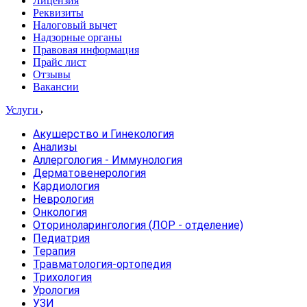
Лицензия
Реквизиты
Налоговый вычет
Надзорные органы
Правовая информация
Прайс лист
Отзывы
Вакансии
Услуги
Акушерство и Гинекология
Анализы
Аллергология - Иммунология
Дерматовенерология
Кардиология
Неврология
Онкология
Оториноларингология (ЛОР - отделение)
Педиатрия
Терапия
Травматология-ортопедия
Трихология
Урология
УЗИ