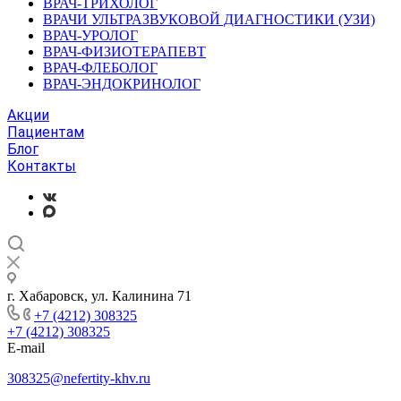
ВРАЧ-ТРИХОЛОГ
ВРАЧИ УЛЬТРАЗВУКОВОЙ ДИАГНОСТИКИ (УЗИ)
ВРАЧ-УРОЛОГ
ВРАЧ-ФИЗИОТЕРАПЕВТ
ВРАЧ-ФЛЕБОЛОГ
ВРАЧ-ЭНДОКРИНОЛОГ
Акции
Пациентам
Блог
Контакты
г. Хабаровск, ул. Калинина 71
+7 (4212) 308325
+7 (4212) 308325
E-mail
308325@nefertity-khv.ru