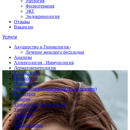
Урология
Физиотерапия
ЭКГ
Эндокринология
Отзывы
Вакансии
Услуги
Акушерство и Гинекология
Лечение женского бесплодия
Анализы
Аллергология - Иммунология
Дерматовенерология
Кардиология
Неврология
Онкология
Оториноларингология (ЛОР - отделение)
Педиатрия
Терапия
Травматология-ортопедия
Трихология
Урология
УЗИ
Физиотерапия