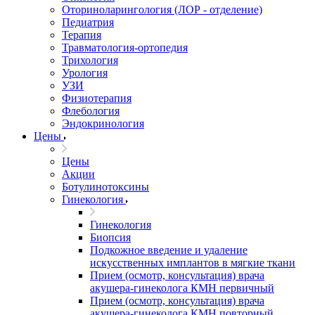
Оториноларингология (ЛОР - отделение)
Педиатрия
Терапия
Травматология-ортопедия
Трихология
Урология
УЗИ
Физиотерапия
Флебология
Эндокринология
Цены
Цены
Акции
Ботулинотоксины
Гинекология
Гинекология
Биопсия
Подкожное введение и удаление
искусственных имплантов в мягкие ткани
Прием (осмотр, консультация) врача
акушера-гинеколога КМН первичный
Прием (осмотр, консультация) врача
акушера-гинеколога КМН повторный