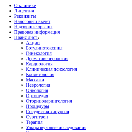
О клинике
Лицензия
Реквизиты
Налоговый вычет
Надзорные органы
Правовая информация
Прайс лист
Акции
Ботулинотоксины
Гинекология
Дерматовенерология
Кардиология
Клиническая психология
Косметология
Массажи
Неврология
Онкология
Ортопедия
Оториноларингология
Процедуры
Сосудистая хирургия
Сургитрон
Терапия
Ультразвуковые исследования