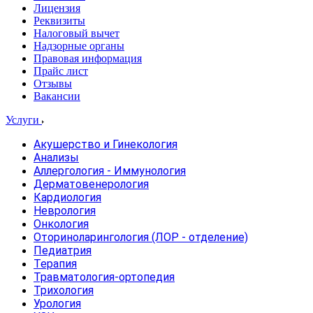
Лицензия
Реквизиты
Налоговый вычет
Надзорные органы
Правовая информация
Прайс лист
Отзывы
Вакансии
Услуги
Акушерство и Гинекология
Анализы
Аллергология - Иммунология
Дерматовенерология
Кардиология
Неврология
Онкология
Оториноларингология (ЛОР - отделение)
Педиатрия
Терапия
Травматология-ортопедия
Трихология
Урология