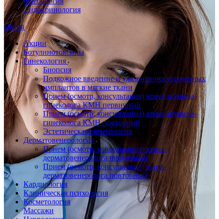
Флебология
Эндокринология
Цены
Акции
Ботулинотоксины
Гинекология
Биопсия
Подкожное введение и удаление искусственных
имплантов в мягкие ткани
Прием (осмотр, консультация) врача акушера-
гинеколога КМН первичный
Прием (осмотр, консультация) врача акушера-
гинеколога КМН повторный
Эстетическая гинекология
Дерматовенерология
Прием (осмотр, консультация) врача-
дерматовенеролога первичный
Прием (осмотр, консультация) врача-
дерматовенеролога повторный
Кардиология
Клиническая психология
Косметология
Массажи