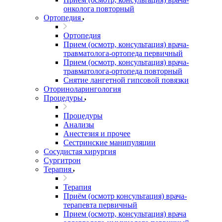
онколога повторный
Ортопедия
Ортопедия
Прием (осмотр, консультация) врача-
травматолога-ортопеда первичный
Прием (осмотр, консультация) врача-
травматолога-ортопеда повторный
Снятие лангетной гипсовой повязки
Оториноларингология
Процедуры
Процедуры
Анализы
Анестезия и прочее
Сестринские манипуляции
Сосудистая хирургия
Сургитрон
Терапия
Терапия
Приём (осмотр консультация) врача-
терапевта первичный
Прием (осмотр, консультация) врача