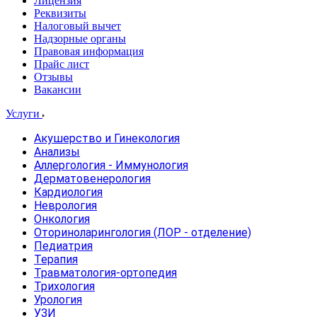
Лицензия
Реквизиты
Налоговый вычет
Надзорные органы
Правовая информация
Прайс лист
Отзывы
Вакансии
Услуги
Акушерство и Гинекология
Анализы
Аллергология - Иммунология
Дерматовенерология
Кардиология
Неврология
Онкология
Оториноларингология (ЛОР - отделение)
Педиатрия
Терапия
Травматология-ортопедия
Трихология
Урология
УЗИ