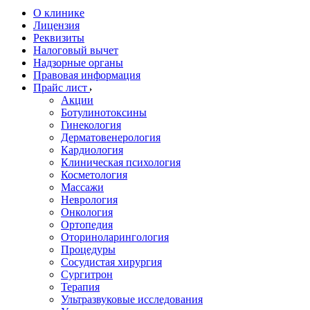
О клинике
Лицензия
Реквизиты
Налоговый вычет
Надзорные органы
Правовая информация
Прайс лист
Акции
Ботулинотоксины
Гинекология
Дерматовенерология
Кардиология
Клиническая психология
Косметология
Массажи
Неврология
Онкология
Ортопедия
Оториноларингология
Процедуры
Сосудистая хирургия
Сургитрон
Терапия
Ультразвуковые исследования