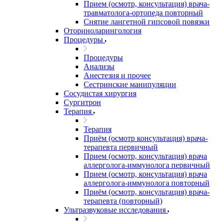
Прием (осмотр, консультация) врача-
травматолога-ортопеда повторный
Снятие лангетной гипсовой повязки
Оториноларингология
Процедуры
Процедуры
Анализы
Анестезия и прочее
Сестринские манипуляции
Сосудистая хирургия
Сургитрон
Терапия
Терапия
Приём (осмотр консультация) врача-
терапевта первичный
Прием (осмотр, консультация) врача
аллерголога-иммунолога первичный
Прием (осмотр, консультация) врача
аллерголога-иммунолога повторный
Приём (осмотр, консультация) врача-
терапевта (повторный)
Ультразвуковые исследования