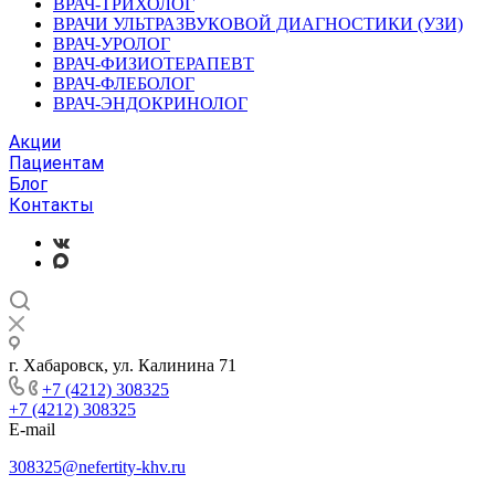
ВРАЧ-ТРИХОЛОГ
ВРАЧИ УЛЬТРАЗВУКОВОЙ ДИАГНОСТИКИ (УЗИ)
ВРАЧ-УРОЛОГ
ВРАЧ-ФИЗИОТЕРАПЕВТ
ВРАЧ-ФЛЕБОЛОГ
ВРАЧ-ЭНДОКРИНОЛОГ
Акции
Пациентам
Блог
Контакты
г. Хабаровск, ул. Калинина 71
+7 (4212) 308325
+7 (4212) 308325
E-mail
308325@nefertity-khv.ru