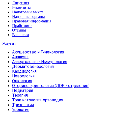
Лицензия
Реквизиты
Налоговый вычет
Надзорные органы
Правовая информация
Прайс лист
Отзывы
Вакансии
Услуги
Акушерство и Гинекология
Анализы
Аллергология - Иммунология
Дерматовенерология
Кардиология
Неврология
Онкология
Оториноларингология (ЛОР - отделение)
Педиатрия
Терапия
Травматология-ортопедия
Трихология
Урология