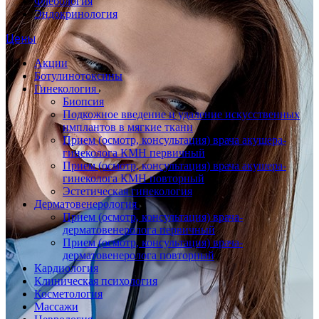
Флебология
Эндокринология
Цены
Акции
Ботулинотоксины
Гинекология
Биопсия
Подкожное введение и удаление искусственных
имплантов в мягкие ткани
Прием (осмотр, консультация) врача акушера-
гинеколога КМН первичный
Прием (осмотр, консультация) врача акушера-
гинеколога КМН повторный
Эстетическая гинекология
Дерматовенерология
Прием (осмотр, консультация) врача-
дерматовенеролога первичный
Прием (осмотр, консультация) врача-
дерматовенеролога повторный
Кардиология
Клиническая психология
Косметология
Массажи