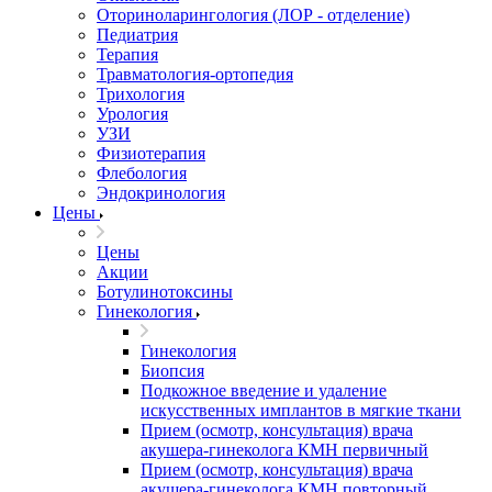
Оториноларингология (ЛОР - отделение)
Педиатрия
Терапия
Травматология-ортопедия
Трихология
Урология
УЗИ
Физиотерапия
Флебология
Эндокринология
Цены
Цены
Акции
Ботулинотоксины
Гинекология
Гинекология
Биопсия
Подкожное введение и удаление
искусственных имплантов в мягкие ткани
Прием (осмотр, консультация) врача
акушера-гинеколога КМН первичный
Прием (осмотр, консультация) врача
акушера-гинеколога КМН повторный