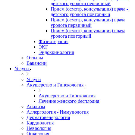
детского уролога первичный
Прием (осмотр, консультация) врача -
детского уролога повторный
Прием (осмотр, консультация) врача
уролога первичный
Прием (осмотр, консультация) врача
уролога повторный
Физиотерапия
ЭКГ
Эндокринология
Отзывы
Вакансии
Услуги
Услуги
Акушерство и Гинекология
Акушерство и Гинекология
Лечение женского бесплодия
Анализы
Аллергология - Иммунология
Дерматовенерология
Кардиология
Неврология
Онкология