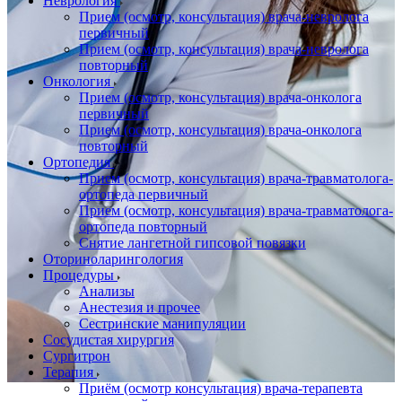
Неврология
Прием (осмотр, консультация) врача-невролога
первичный
Прием (осмотр, консультация) врача-невролога
повторный
Онкология
Прием (осмотр, консультация) врача-онколога
первичный
Прием (осмотр, консультация) врача-онколога
повторный
Ортопедия
Прием (осмотр, консультация) врача-травматолога-
ортопеда первичный
Прием (осмотр, консультация) врача-травматолога-
ортопеда повторный
Снятие лангетной гипсовой повязки
Оториноларингология
Процедуры
Анализы
Анестезия и прочее
Сестринские манипуляции
Сосудистая хирургия
Сургитрон
Терапия
Приём (осмотр консультация) врача-терапевта