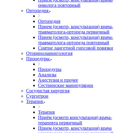
онколога повторный
Ортопедия
Ортопедия
Прием (осмотр, консультация) врача-
травматолога-ортопеда первичный
Прием (осмотр, консультация) врача-
травматолога-ортопеда повторный
Снятие лангетной гипсовой повязки
Оториноларингология
Процедуры
Процедуры
Анализы
Анестезия и прочее
Сестринские манипуляции
Сосудистая хирургия
Сургитрон
Терапия
Терапия
Приём (осмотр консультация) врача-
терапевта первичный
Прием (осмотр, консультация) врача