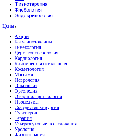
Физиотерапия
Флебология
Эндокринология
Цены
Акции
Ботулинотоксины
Гинекология
Дерматовенерология
Кардиология
Клиническая психология
Косметология
Массажи
Неврология
Онкология
Ортопедия
Оториноларингология
Процедуры
Сосудистая хирургия
Сургитрон
Терапия
Ультразвуковые исследования
Урология
Физиотерапия