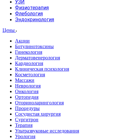
УЗИ
Физиотерапия
Флебология
Эндокринология
Цены
Акции
Ботулинотоксины
Гинекология
Дерматовенерология
Кардиология
Клиническая психология
Косметология
Массажи
Неврология
Онкология
Ортопедия
Оториноларингология
Процедуры
Сосудистая хирургия
Сургитрон
Терапия
Ультразвуковые исследования
Урология