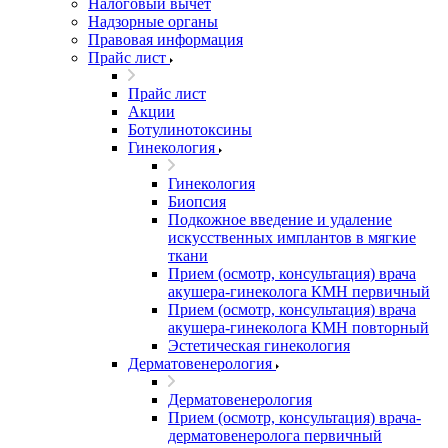
Налоговый вычет
Надзорные органы
Правовая информация
Прайс лист
Прайс лист
Акции
Ботулинотоксины
Гинекология
Гинекология
Биопсия
Подкожное введение и удаление
искусственных имплантов в мягкие
ткани
Прием (осмотр, консультация) врача
акушера-гинеколога КМН первичный
Прием (осмотр, консультация) врача
акушера-гинеколога КМН повторный
Эстетическая гинекология
Дерматовенерология
Дерматовенерология
Прием (осмотр, консультация) врача-
дерматовенеролога первичный