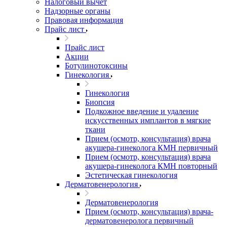
Налоговый вычет
Надзорные органы
Правовая информация
Прайс лист
Прайс лист
Акции
Ботулинотоксины
Гинекология
Гинекология
Биопсия
Подкожное введение и удаление
искусственных имплантов в мягкие
ткани
Прием (осмотр, консультация) врача
акушера-гинеколога КМН первичный
Прием (осмотр, консультация) врача
акушера-гинеколога КМН повторный
Эстетическая гинекология
Дерматовенерология
Дерматовенерология
Прием (осмотр, консультация) врача-
дерматовенеролога первичный