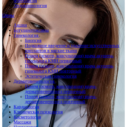
Флебология
Эндокринология
Цены
Акции
Ботулинотоксины
Гинекология
Биопсия
Подкожное введение и удаление искусственных
имплантов в мягкие ткани
Прием (осмотр, консультация) врача акушера-
гинеколога КМН первичный
Прием (осмотр, консультация) врача акушера-
гинеколога КМН повторный
Эстетическая гинекология
Дерматовенерология
Прием (осмотр, консультация) врача-
дерматовенеролога первичный
Прием (осмотр, консультация) врача-
дерматовенеролога повторный
Кардиология
Клиническая психология
Косметология
Массажи