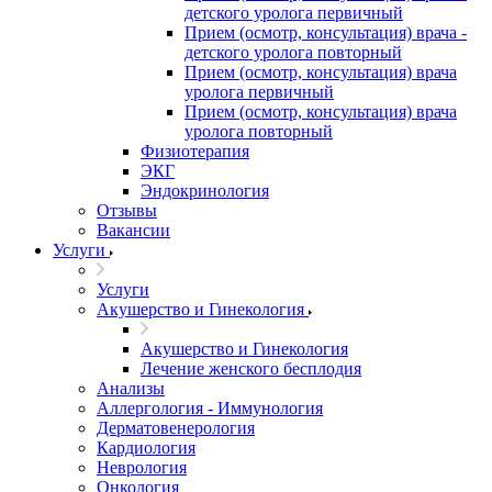
детского уролога первичный
Прием (осмотр, консультация) врача -
детского уролога повторный
Прием (осмотр, консультация) врача
уролога первичный
Прием (осмотр, консультация) врача
уролога повторный
Физиотерапия
ЭКГ
Эндокринология
Отзывы
Вакансии
Услуги
Услуги
Акушерство и Гинекология
Акушерство и Гинекология
Лечение женского бесплодия
Анализы
Аллергология - Иммунология
Дерматовенерология
Кардиология
Неврология
Онкология