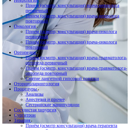
Неврология
Прием (осмотр, консультация) врача-невролога
первичный
Прием (осмотр, консультация) врача-невролога
повторный
Онкология
Прием (осмотр, консультация) врача-онколога
первичный
Прием (осмотр, консультация) врача-онколога
повторный
Ортопедия
Прием (осмотр, консультация) врача-травматолога-
ортопеда первичный
Прием (осмотр, консультация) врача-травматолога-
ортопеда повторный
Снятие лангетной гипсовой повязки
Оториноларингология
Процедуры
Анализы
Анестезия и прочее
Сестринские манипуляции
Сосудистая хирургия
Сургитрон
Терапия
Приём (осмотр консультация) врача-терапевта