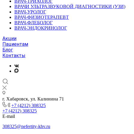
ВРАЧ-ТРИХОЛОГ
ВРАЧИ УЛЬТРАЗВУКОВОЙ ДИАГНОСТИКИ (УЗИ)
ВРАЧ-УРОЛОГ
ВРАЧ-ФИЗИОТЕРАПЕВТ
ВРАЧ-ФЛЕБОЛОГ
ВРАЧ-ЭНДОКРИНОЛОГ
Акции
Пациентам
Блог
Контакты
г. Хабаровск, ул. Калинина 71
+7 (4212) 308325
+7 (4212) 308325
E-mail
308325@nefertity-khv.ru