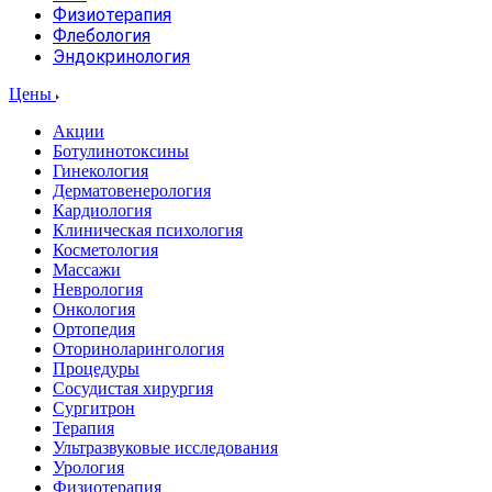
Физиотерапия
Флебология
Эндокринология
Цены
Акции
Ботулинотоксины
Гинекология
Дерматовенерология
Кардиология
Клиническая психология
Косметология
Массажи
Неврология
Онкология
Ортопедия
Оториноларингология
Процедуры
Сосудистая хирургия
Сургитрон
Терапия
Ультразвуковые исследования
Урология
Физиотерапия