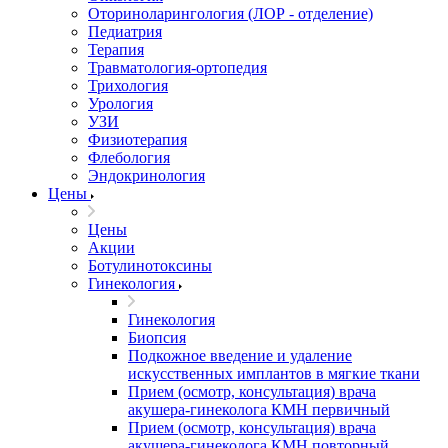
Оториноларингология (ЛОР - отделение)
Педиатрия
Терапия
Травматология-ортопедия
Трихология
Урология
УЗИ
Физиотерапия
Флебология
Эндокринология
Цены
Цены
Акции
Ботулинотоксины
Гинекология
Гинекология
Биопсия
Подкожное введение и удаление
искусственных имплантов в мягкие ткани
Прием (осмотр, консультация) врача
акушера-гинеколога КМН первичный
Прием (осмотр, консультация) врача
акушера-гинеколога КМН повторный