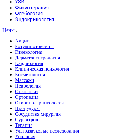
УЗИ
Физиотерапия
Флебология
Эндокринология
Цены
Акции
Ботулинотоксины
Гинекология
Дерматовенерология
Кардиология
Клиническая психология
Косметология
Массажи
Неврология
Онкология
Ортопедия
Оториноларингология
Процедуры
Сосудистая хирургия
Сургитрон
Терапия
Ультразвуковые исследования
Урология