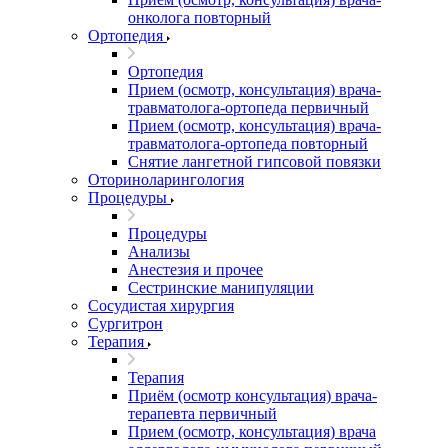
онколога повторный
Ортопедия
Ортопедия
Прием (осмотр, консультация) врача-
травматолога-ортопеда первичный
Прием (осмотр, консультация) врача-
травматолога-ортопеда повторный
Снятие лангетной гипсовой повязки
Оториноларингология
Процедуры
Процедуры
Анализы
Анестезия и прочее
Сестринские манипуляции
Сосудистая хирургия
Сургитрон
Терапия
Терапия
Приём (осмотр консультация) врача-
терапевта первичный
Прием (осмотр, консультация) врача