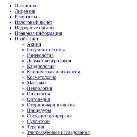
О клинике
Лицензия
Реквизиты
Налоговый вычет
Надзорные органы
Правовая информация
Прайс лист
Акции
Ботулинотоксины
Гинекология
Дерматовенерология
Кардиология
Клиническая психология
Косметология
Массажи
Неврология
Онкология
Ортопедия
Оториноларингология
Процедуры
Сосудистая хирургия
Сургитрон
Терапия
Ультразвуковые исследования