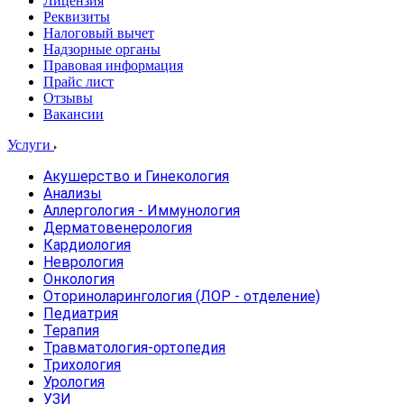
Лицензия
Реквизиты
Налоговый вычет
Надзорные органы
Правовая информация
Прайс лист
Отзывы
Вакансии
Услуги
Акушерство и Гинекология
Анализы
Аллергология - Иммунология
Дерматовенерология
Кардиология
Неврология
Онкология
Оториноларингология (ЛОР - отделение)
Педиатрия
Терапия
Травматология-ортопедия
Трихология
Урология
УЗИ