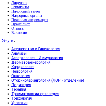
Лицензия
Реквизиты
Налоговый вычет
Надзорные органы
Правовая информация
Прайс лист
Отзывы
Вакансии
Услуги
Акушерство и Гинекология
Анализы
Аллергология - Иммунология
Дерматовенерология
Кардиология
Неврология
Онкология
Оториноларингология (ЛОР - отделение)
Педиатрия
Терапия
Травматология-ортопедия
Трихология
Урология