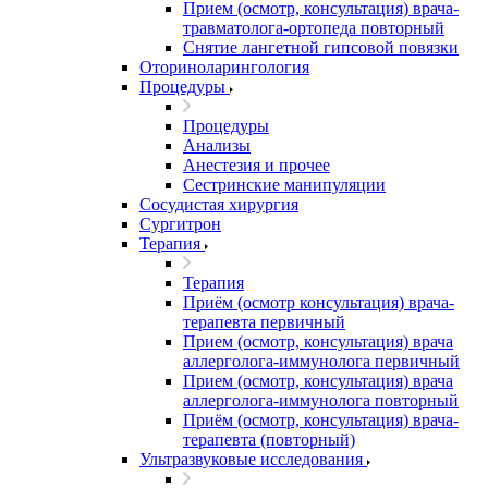
Прием (осмотр, консультация) врача-
травматолога-ортопеда повторный
Снятие лангетной гипсовой повязки
Оториноларингология
Процедуры
Процедуры
Анализы
Анестезия и прочее
Сестринские манипуляции
Сосудистая хирургия
Сургитрон
Терапия
Терапия
Приём (осмотр консультация) врача-
терапевта первичный
Прием (осмотр, консультация) врача
аллерголога-иммунолога первичный
Прием (осмотр, консультация) врача
аллерголога-иммунолога повторный
Приём (осмотр, консультация) врача-
терапевта (повторный)
Ультразвуковые исследования