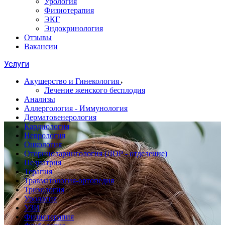
Урология
Физиотерапия
ЭКГ
Эндокринология
Отзывы
Вакансии
Услуги
Акушерство и Гинекология
Лечение женского бесплодия
Анализы
Аллергология - Иммунология
Дерматовенерология
Кардиология
Неврология
Онкология
Оториноларингология (ЛОР - отделение)
Педиатрия
Терапия
Травматология-ортопедия
Трихология
Урология
УЗИ
Физиотерапия