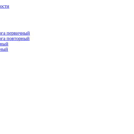
лости
лога первичный
лога повторный
чный
рный