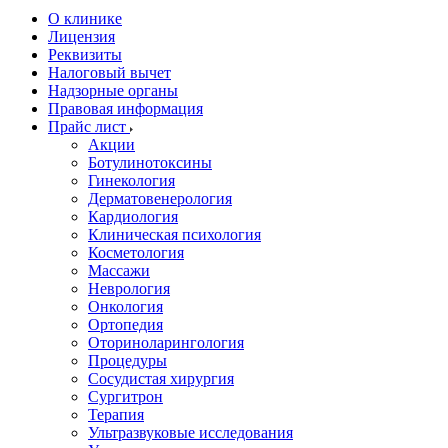
О клинике
Лицензия
Реквизиты
Налоговый вычет
Надзорные органы
Правовая информация
Прайс лист
Акции
Ботулинотоксины
Гинекология
Дерматовенерология
Кардиология
Клиническая психология
Косметология
Массажи
Неврология
Онкология
Ортопедия
Оториноларингология
Процедуры
Сосудистая хирургия
Сургитрон
Терапия
Ультразвуковые исследования