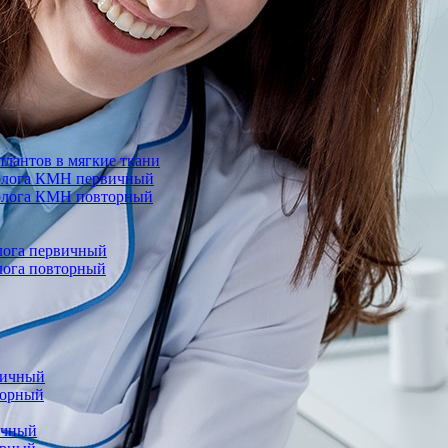
лантов в мягкие ткани
еколога КМН первичный
колога КМН повторный
олога первичный
олога повторный
вичный
торный
ичный