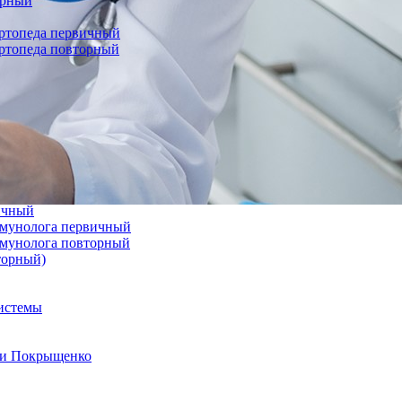
орный
ортопеда первичный
ортопеда повторный
вичный
иммунолога первичный
иммунолога повторный
торный)
системы
а и Покрыщенко