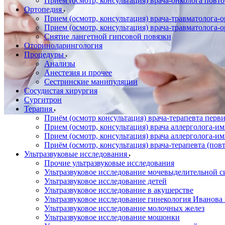
Прием (осмотр, консультация) врача-онколога повт
Ортопедия
Прием (осмотр, консультация) врача-травматолога-
Прием (осмотр, консультация) врача-травматолога-
Снятие лангетной гипсовой повязки
Оториноларингология
Процедуры
Анализы
Анестезия и прочее
Сестринские манипуляции
Сосудистая хирургия
Сургитрон
Терапия
Приём (осмотр консультация) врача-терапевта пер
Прием (осмотр, консультация) врача аллерголога-
Прием (осмотр, консультация) врача аллерголога-
Приём (осмотр, консультация) врача-терапевта (пов
Ультразвуковые исследования
Прочие ультразвуковые исследования
Ультразвуковое исследование мочевыделительной 
Ультразвуковое исследование детей
Ультразвуковое исследование в акушерстве
Ультразвуковое исследование гинекология Иванов
Ультразвуковое исследование молочных желез
Ультразвуковое исследование мошонки