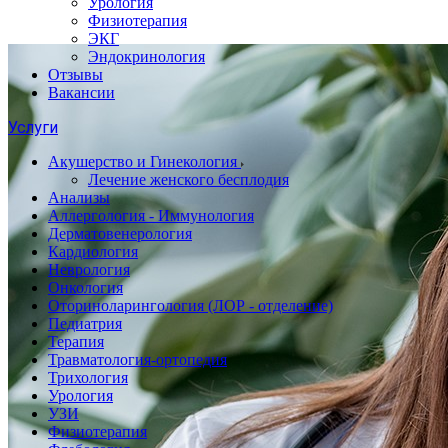
Урология
Физиотерапия
ЭКГ
Эндокринология
Отзывы
Вакансии
Услуги
Акушерство и Гинекология
Лечение женского бесплодия
Анализы
Аллергология - Иммунология
Дерматовенерология
Кардиология
Неврология
Онкология
Оториноларингология (ЛОР - отделение)
Педиатрия
Терапия
Травматология-ортопедия
Трихология
Урология
УЗИ
Физиотерапия