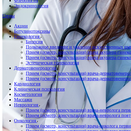
Флебология
Эндокринология
Цены
Акции
Ботулинотоксины
Гинекология
Биопсия
Подкожное введение и удаление искусственных имп
Прием (осмотр, консультация) врача акушера-гин
Прием (осмотр, консультация) врача акушера-гине
Эстетическая гинекология
Дерматовенерология
Прием (осмотр, консультация) врача-дерматовенер
Прием (осмотр, консультация) врача-дерматовенер
Кардиология
Клиническая психология
Косметология
Массажи
Неврология
Прием (осмотр, консультация) врача-невролога пер
Прием (осмотр, консультация) врача-невролога пов
Онкология
Прием (осмотр, консультация) врача-онколога перв