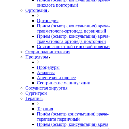
онколога повторный
Ортопедия
Ортопедия
Прием (осмотр, консультация) врача-
травматолога-ортопеда первичный
Прием (осмотр, консультация) врача-
травматолога-ортопеда повторный
Снятие лангетной гипсовой повязки
Оториноларингология
Процедуры
Процедуры
Анализы
Анестезия и прочее
Сестринские манипуляции
Сосудистая хирургия
Сургитрон
Терапия
Терапия
Приём (осмотр консультация) врача-
терапевта первичный
Прием (осмотр, консультация) врача