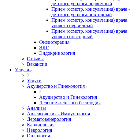
детского уролога первичный
Прием (осмотр, консультация) врача -
детского уролога повторный
Прием (осмотр, консультация) врача
уролога первичный
Прием (осмотр, консультация) врача
уролога повторный
Физиотерапия
ЭКГ
Эндокринология
Отзывы
Вакансии
Услуги
Услуги
Акушерство и Гинекология
Акушерство и Гинекология
Лечение женского бесплодия
Анализы
Аллергология - Иммунология
Дерматовенерология
Кардиология
Неврология
Онкология