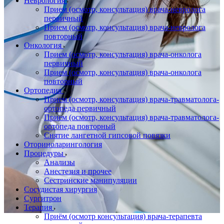
Неврология
Прием (осмотр, консультация) врача-невролога
первичный
Прием (осмотр, консультация) врача-невролога
повторный
Онкология
Прием (осмотр, консультация) врача-онколога
первичный
Прием (осмотр, консультация) врача-онколога
повторный
Ортопедия
Прием (осмотр, консультация) врача-травматолога-
ортопеда первичный
Прием (осмотр, консультация) врача-травматолога-
ортопеда повторный
Снятие лангетной гипсовой повязки
Оториноларингология
Процедуры
Анализы
Анестезия и прочее
Сестринские манипуляции
Сосудистая хирургия
Сургитрон
Терапия
Приём (осмотр консультация) врача-терапевта