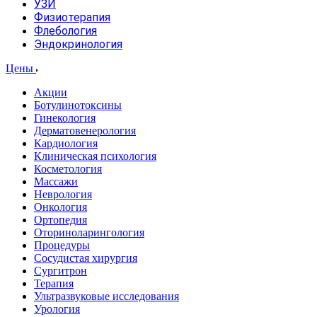
УЗИ
Физиотерапия
Флебология
Эндокринология
Цены
Акции
Ботулинотоксины
Гинекология
Дерматовенерология
Кардиология
Клиническая психология
Косметология
Массажи
Неврология
Онкология
Ортопедия
Оториноларингология
Процедуры
Сосудистая хирургия
Сургитрон
Терапия
Ультразвуковые исследования
Урология