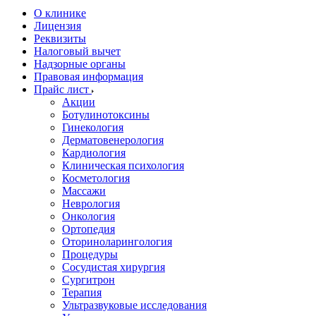
О клинике
Лицензия
Реквизиты
Налоговый вычет
Надзорные органы
Правовая информация
Прайс лист
Акции
Ботулинотоксины
Гинекология
Дерматовенерология
Кардиология
Клиническая психология
Косметология
Массажи
Неврология
Онкология
Ортопедия
Оториноларингология
Процедуры
Сосудистая хирургия
Сургитрон
Терапия
Ультразвуковые исследования