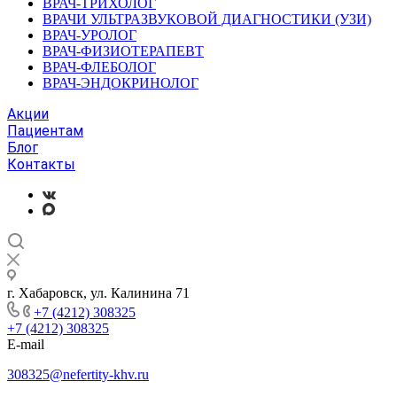
ВРАЧ-ТРИХОЛОГ
ВРАЧИ УЛЬТРАЗВУКОВОЙ ДИАГНОСТИКИ (УЗИ)
ВРАЧ-УРОЛОГ
ВРАЧ-ФИЗИОТЕРАПЕВТ
ВРАЧ-ФЛЕБОЛОГ
ВРАЧ-ЭНДОКРИНОЛОГ
Акции
Пациентам
Блог
Контакты
г. Хабаровск, ул. Калинина 71
+7 (4212) 308325
+7 (4212) 308325
E-mail
308325@nefertity-khv.ru