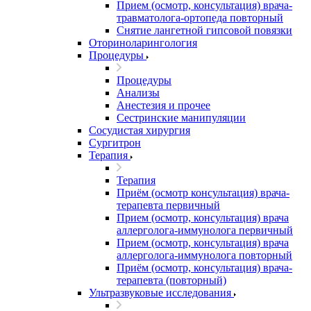
Прием (осмотр, консультация) врача-
травматолога-ортопеда повторный
Снятие лангетной гипсовой повязки
Оториноларингология
Процедуры
Процедуры
Анализы
Анестезия и прочее
Сестринские манипуляции
Сосудистая хирургия
Сургитрон
Терапия
Терапия
Приём (осмотр консультация) врача-
терапевта первичный
Прием (осмотр, консультация) врача
аллерголога-иммунолога первичный
Прием (осмотр, консультация) врача
аллерголога-иммунолога повторный
Приём (осмотр, консультация) врача-
терапевта (повторный)
Ультразвуковые исследования