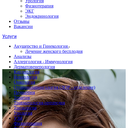
Урология
Физиотерапия
ЭКГ
Эндокринология
Отзывы
Вакансии
Услуги
Акушерство и Гинекология
Лечение женского бесплодия
Анализы
Аллергология - Иммунология
Дерматовенерология
Кардиология
Неврология
Онкология
Оториноларингология (ЛОР - отделение)
Педиатрия
Терапия
Травматология-ортопедия
Трихология
Урология
УЗИ
Физиотерапия