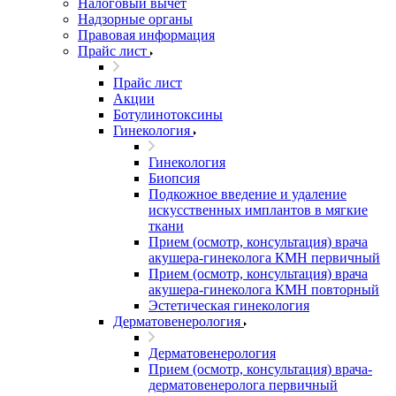
Налоговый вычет
Надзорные органы
Правовая информация
Прайс лист
Прайс лист
Акции
Ботулинотоксины
Гинекология
Гинекология
Биопсия
Подкожное введение и удаление
искусственных имплантов в мягкие
ткани
Прием (осмотр, консультация) врача
акушера-гинеколога КМН первичный
Прием (осмотр, консультация) врача
акушера-гинеколога КМН повторный
Эстетическая гинекология
Дерматовенерология
Дерматовенерология
Прием (осмотр, консультация) врача-
дерматовенеролога первичный