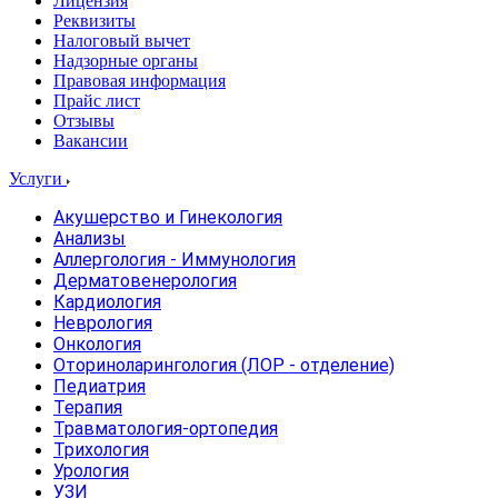
Лицензия
Реквизиты
Налоговый вычет
Надзорные органы
Правовая информация
Прайс лист
Отзывы
Вакансии
Услуги
Акушерство и Гинекология
Анализы
Аллергология - Иммунология
Дерматовенерология
Кардиология
Неврология
Онкология
Оториноларингология (ЛОР - отделение)
Педиатрия
Терапия
Травматология-ортопедия
Трихология
Урология
УЗИ