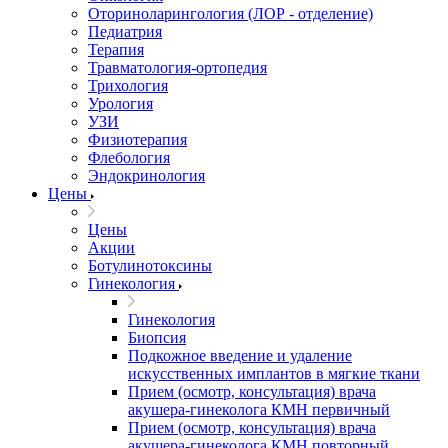
Оториноларингология (ЛОР - отделение)
Педиатрия
Терапия
Травматология-ортопедия
Трихология
Урология
УЗИ
Физиотерапия
Флебология
Эндокринология
Цены
Цены
Акции
Ботулинотоксины
Гинекология
Гинекология
Биопсия
Подкожное введение и удаление
искусственных имплантов в мягкие ткани
Прием (осмотр, консультация) врача
акушера-гинеколога КМН первичный
Прием (осмотр, консультация) врача
акушера-гинеколога КМН повторный