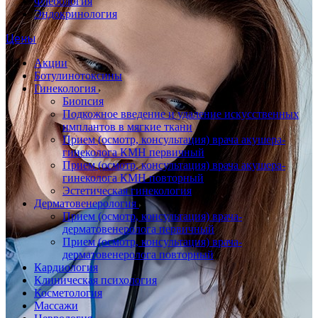
Флебология
Эндокринология
Цены
Акции
Ботулинотоксины
Гинекология
Биопсия
Подкожное введение и удаление искусственных
имплантов в мягкие ткани
Прием (осмотр, консультация) врача акушера-
гинеколога КМН первичный
Прием (осмотр, консультация) врача акушера-
гинеколога КМН повторный
Эстетическая гинекология
Дерматовенерология
Прием (осмотр, консультация) врача-
дерматовенеролога первичный
Прием (осмотр, консультация) врача-
дерматовенеролога повторный
Кардиология
Клиническая психология
Косметология
Массажи