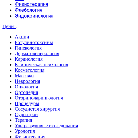
Физиотерапия
Флебология
Эндокринология
Цены
Акции
Ботулинотоксины
Гинекология
Дерматовенерология
Кардиология
Клиническая психология
Косметология
Массажи
Неврология
Онкология
Ортопедия
Оториноларингология
Процедуры
Сосудистая хирургия
Сургитрон
Терапия
Ультразвуковые исследования
Урология
Физиотерапия