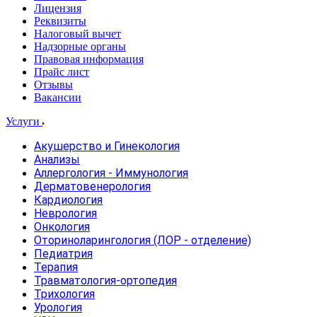
Лицензия
Реквизиты
Налоговый вычет
Надзорные органы
Правовая информация
Прайс лист
Отзывы
Вакансии
Услуги
Акушерство и Гинекология
Анализы
Аллергология - Иммунология
Дерматовенерология
Кардиология
Неврология
Онкология
Оториноларингология (ЛОР - отделение)
Педиатрия
Терапия
Травматология-ортопедия
Трихология
Урология