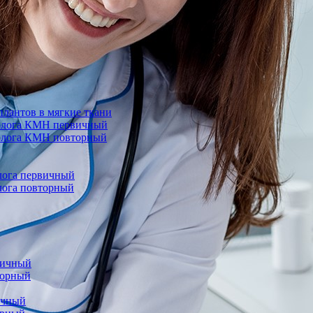
лантов в мягкие ткани
еколога КМН первичный
колога КМН повторный
олога первичный
олога повторный
вичный
торный
ичный