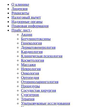
О клинике
Лицензия
Реквизиты
Налоговый вычет
Надзорные органы
Правовая информация
Прайс лист
Акции
Ботулинотоксины
Гинекология
Дерматовенерология
Кардиология
Клиническая психология
Косметология
Массажи
Неврология
Онкология
Ортопедия
Оториноларингология
Процедуры
Сосудистая хирургия
Сургитрон
Терапия
Ультразвуковые исследования