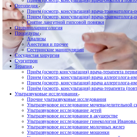
Прием (осмотр, консультация) врача-онколога повт
Ортопедия
Прием (осмотр, консультация) врача-травматолога-
Прием (осмотр, консультация) врача-травматолога-
Снятие лангетной гипсовой повязки
Оториноларингология
Процедуры
Анализы
Анестезия и прочее
Сестринские манипуляции
Сосудистая хирургия
Сургитрон
Терапия
Приём (осмотр консультация) врача-терапевта пер
Прием (осмотр, консультация) врача аллерголога-
Прием (осмотр, консультация) врача аллерголога-
Приём (осмотр, консультация) врача-терапевта (пов
Ультразвуковые исследования
Прочие ультразвуковые исследования
Ультразвуковое исследование мочевыделительной 
Ультразвуковое исследование детей
Ультразвуковое исследование в акушерстве
Ультразвуковое исследование гинекология Иванов
Ультразвуковое исследование молочных желез
Ультразвуковое исследование мошонки