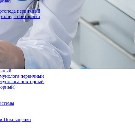
орный
ортопеда первичный
ортопеда повторный
вичный
иммунолога первичный
иммунолога повторный
торный)
системы
а и Покрыщенко