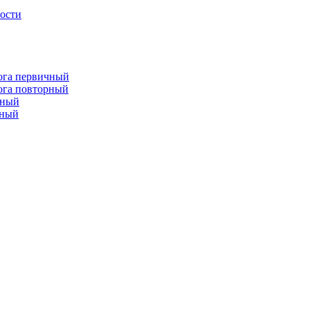
лости
лога первичный
лога повторный
чный
рный