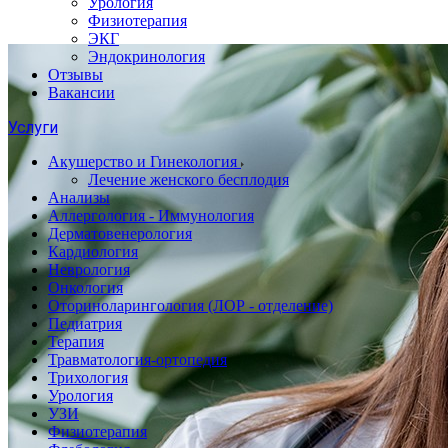
Урология
Физиотерапия
ЭКГ
Эндокринология
Отзывы
Вакансии
Услуги
Акушерство и Гинекология
Лечение женского бесплодия
Анализы
Аллергология - Иммунология
Дерматовенерология
Кардиология
Неврология
Онкология
Оториноларингология (ЛОР - отделение)
Педиатрия
Терапия
Травматология-ортопедия
Трихология
Урология
УЗИ
Физиотерапия