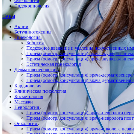
Флебология
Эндокринология
Цены
Акции
Ботулинотоксины
Гинекология
Биопсия
Подкожное введение и удаление искусственных имп
Прием (осмотр, консультация) врача акушера-гин
Прием (осмотр, консультация) врача акушера-гине
Эстетическая гинекология
Дерматовенерология
Прием (осмотр, консультация) врача-дерматовенер
Прием (осмотр, консультация) врача-дерматовенер
Кардиология
Клиническая психология
Косметология
Массажи
Неврология
Прием (осмотр, консультация) врача-невролога пер
Прием (осмотр, консультация) врача-невролога пов
Онкология
Прием (осмотр, консультация) врача-онколога перв