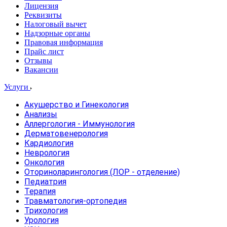
Лицензия
Реквизиты
Налоговый вычет
Надзорные органы
Правовая информация
Прайс лист
Отзывы
Вакансии
Услуги
Акушерство и Гинекология
Анализы
Аллергология - Иммунология
Дерматовенерология
Кардиология
Неврология
Онкология
Оториноларингология (ЛОР - отделение)
Педиатрия
Терапия
Травматология-ортопедия
Трихология
Урология