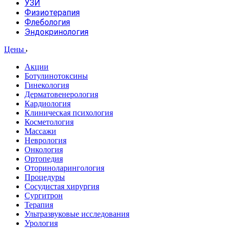
УЗИ
Физиотерапия
Флебология
Эндокринология
Цены
Акции
Ботулинотоксины
Гинекология
Дерматовенерология
Кардиология
Клиническая психология
Косметология
Массажи
Неврология
Онкология
Ортопедия
Оториноларингология
Процедуры
Сосудистая хирургия
Сургитрон
Терапия
Ультразвуковые исследования
Урология