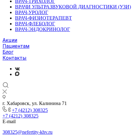
ВРАЧ-ТРИХОЛОГ
ВРАЧИ УЛЬТРАЗВУКОВОЙ ДИАГНОСТИКИ (УЗИ)
ВРАЧ-УРОЛОГ
ВРАЧ-ФИЗИОТЕРАПЕВТ
ВРАЧ-ФЛЕБОЛОГ
ВРАЧ-ЭНДОКРИНОЛОГ
Акции
Пациентам
Блог
Контакты
г. Хабаровск, ул. Калинина 71
+7 (4212) 308325
+7 (4212) 308325
E-mail
308325@nefertity-khv.ru