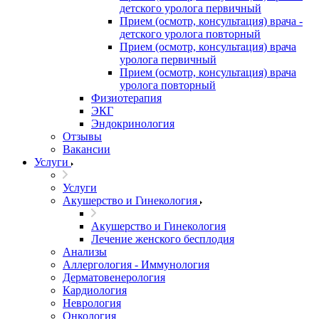
детского уролога первичный
Прием (осмотр, консультация) врача -
детского уролога повторный
Прием (осмотр, консультация) врача
уролога первичный
Прием (осмотр, консультация) врача
уролога повторный
Физиотерапия
ЭКГ
Эндокринология
Отзывы
Вакансии
Услуги
Услуги
Акушерство и Гинекология
Акушерство и Гинекология
Лечение женского бесплодия
Анализы
Аллергология - Иммунология
Дерматовенерология
Кардиология
Неврология
Онкология