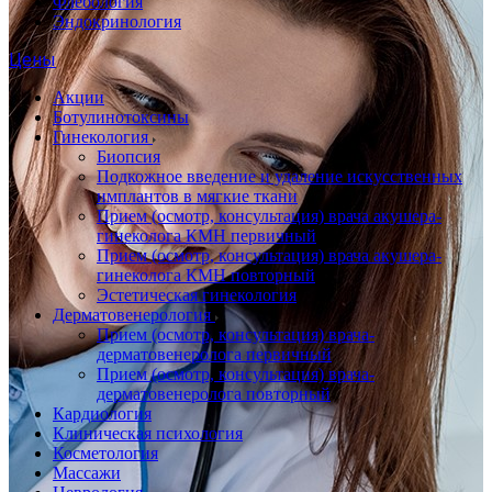
Флебология
Эндокринология
Цены
Акции
Ботулинотоксины
Гинекология
Биопсия
Подкожное введение и удаление искусственных
имплантов в мягкие ткани
Прием (осмотр, консультация) врача акушера-
гинеколога КМН первичный
Прием (осмотр, консультация) врача акушера-
гинеколога КМН повторный
Эстетическая гинекология
Дерматовенерология
Прием (осмотр, консультация) врача-
дерматовенеролога первичный
Прием (осмотр, консультация) врача-
дерматовенеролога повторный
Кардиология
Клиническая психология
Косметология
Массажи