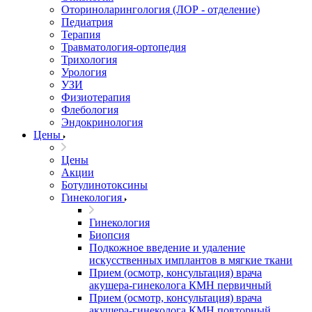
Оториноларингология (ЛОР - отделение)
Педиатрия
Терапия
Травматология-ортопедия
Трихология
Урология
УЗИ
Физиотерапия
Флебология
Эндокринология
Цены
Цены
Акции
Ботулинотоксины
Гинекология
Гинекология
Биопсия
Подкожное введение и удаление
искусственных имплантов в мягкие ткани
Прием (осмотр, консультация) врача
акушера-гинеколога КМН первичный
Прием (осмотр, консультация) врача
акушера-гинеколога КМН повторный