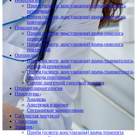
Неврология
Прием (осмотр, консультация) врача-невролога
первичный
Прием (осмотр, консультация) врача-невролога
повторный
Онкология
Прием (осмотр, консультация) врача-онколога
первичный
Прием (осмотр, консультация) врача-онколога
повторный
Ортопедия
Прием (осмотр, консультация) врача-травматолога-
ортопеда первичный
Прием (осмотр, консультация) врача-травматолога-
ортопеда повторный
Снятие лангетной гипсовой повязки
Оториноларингология
Процедуры
Анализы
Анестезия и прочее
Сестринские манипуляции
Сосудистая хирургия
Сургитрон
Терапия
Приём (осмотр консультация) врача-терапевта