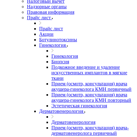
Налоговый вычет
Надзорные органы
Правовая информация
Прайс лист
Прайс лист
Акции
Ботулинотоксины
Гинекология
Гинекология
Биопсия
Подкожное введение и удаление
искусственных имплантов в мягкие
ткани
Прием (осмотр, консультация) врача
акушера-гинеколога КМН первичный
Прием (осмотр, консультация) врача
акушера-гинеколога КМН повторный
Эстетическая гинекология
Дерматовенерология
Дерматовенерология
Прием (осмотр, консультация) врача-
дерматовенеролога первичный