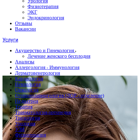
Урология
Физиотерапия
ЭКГ
Эндокринология
Отзывы
Вакансии
Услуги
Акушерство и Гинекология
Лечение женского бесплодия
Анализы
Аллергология - Иммунология
Дерматовенерология
Кардиология
Неврология
Онкология
Оториноларингология (ЛОР - отделение)
Педиатрия
Терапия
Травматология-ортопедия
Трихология
Урология
УЗИ
Физиотерапия