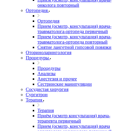
онколога повторный
Ортопедия
Ортопедия
Прием (осмотр, консультация) врача-
травматолога-ортопеда первичный
Прием (осмотр, консультация) врача-
травматолога-ортопеда повторный
Снятие лангетной гипсовой повязки
Оториноларингология
Процедуры
Процедуры
Анализы
Анестезия и прочее
Сестринские манипуляции
Сосудистая хирургия
Сургитрон
Терапия
Терапия
Приём (осмотр консультация) врача-
терапевта первичный
Прием (осмотр, консультация) врача