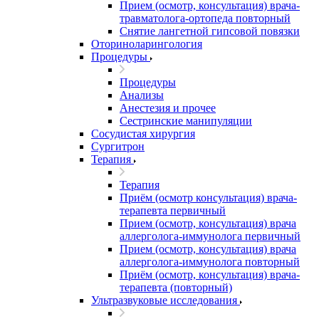
Прием (осмотр, консультация) врача-
травматолога-ортопеда повторный
Снятие лангетной гипсовой повязки
Оториноларингология
Процедуры
Процедуры
Анализы
Анестезия и прочее
Сестринские манипуляции
Сосудистая хирургия
Сургитрон
Терапия
Терапия
Приём (осмотр консультация) врача-
терапевта первичный
Прием (осмотр, консультация) врача
аллерголога-иммунолога первичный
Прием (осмотр, консультация) врача
аллерголога-иммунолога повторный
Приём (осмотр, консультация) врача-
терапевта (повторный)
Ультразвуковые исследования