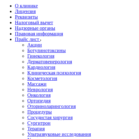
О клинике
Лицензия
Реквизиты
Налоговый вычет
Надзорные органы
Правовая информация
Прайс лист
Акции
Ботулинотоксины
Гинекология
Дерматовенерология
Кардиология
Клиническая психология
Косметология
Массажи
Неврология
Онкология
Ортопедия
Оториноларингология
Процедуры
Сосудистая хирургия
Сургитрон
Терапия
Ультразвуковые исследования