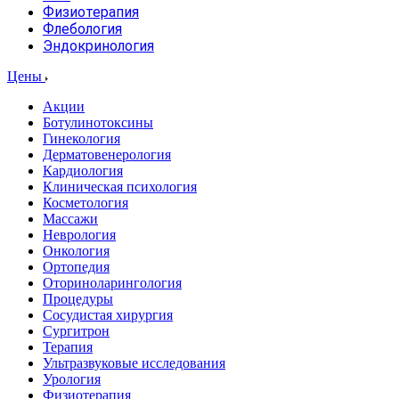
Физиотерапия
Флебология
Эндокринология
Цены
Акции
Ботулинотоксины
Гинекология
Дерматовенерология
Кардиология
Клиническая психология
Косметология
Массажи
Неврология
Онкология
Ортопедия
Оториноларингология
Процедуры
Сосудистая хирургия
Сургитрон
Терапия
Ультразвуковые исследования
Урология
Физиотерапия