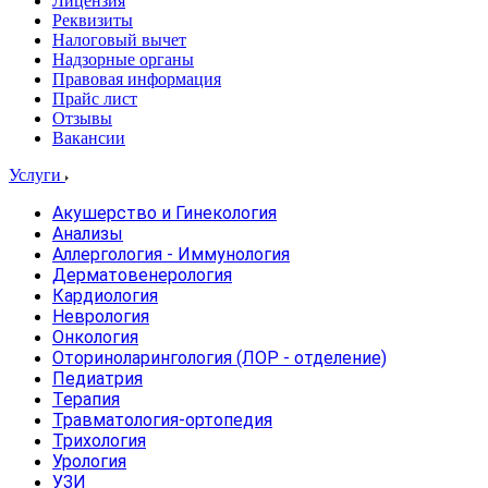
Лицензия
Реквизиты
Налоговый вычет
Надзорные органы
Правовая информация
Прайс лист
Отзывы
Вакансии
Услуги
Акушерство и Гинекология
Анализы
Аллергология - Иммунология
Дерматовенерология
Кардиология
Неврология
Онкология
Оториноларингология (ЛОР - отделение)
Педиатрия
Терапия
Травматология-ортопедия
Трихология
Урология
УЗИ