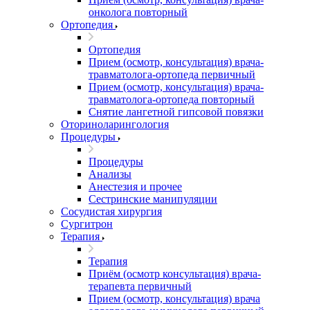
онколога повторный
Ортопедия
Ортопедия
Прием (осмотр, консультация) врача-
травматолога-ортопеда первичный
Прием (осмотр, консультация) врача-
травматолога-ортопеда повторный
Снятие лангетной гипсовой повязки
Оториноларингология
Процедуры
Процедуры
Анализы
Анестезия и прочее
Сестринские манипуляции
Сосудистая хирургия
Сургитрон
Терапия
Терапия
Приём (осмотр консультация) врача-
терапевта первичный
Прием (осмотр, консультация) врача