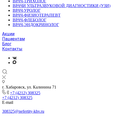
ВРАЧ-ТРИХОЛОГ
ВРАЧИ УЛЬТРАЗВУКОВОЙ ДИАГНОСТИКИ (УЗИ)
ВРАЧ-УРОЛОГ
ВРАЧ-ФИЗИОТЕРАПЕВТ
ВРАЧ-ФЛЕБОЛОГ
ВРАЧ-ЭНДОКРИНОЛОГ
Акции
Пациентам
Блог
Контакты
г. Хабаровск, ул. Калинина 71
+7 (4212) 308325
+7 (4212) 308325
E-mail
308325@nefertity-khv.ru