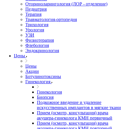
Оториноларингология (ЛОР - отделение)
Педиатрия
Терапия
Травматология-ортопедия
Трихология
Урология
УЗИ
Физиотерапия
Флебология
Эндокринология
Цены
Цены
Акции
Ботулинотоксины
Гинекология
Гинекология
Биопсия
Подкожное введение и удаление
искусственных имплантов в мягкие ткани
Прием (осмотр, консультация) врача
акушера-гинеколога КМН первичный
Прием (осмотр, консультация) врача
акушера-гинеколога КМН повторный