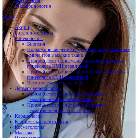
Флебология
Эндокринология
Цены
Акции
Ботулинотоксины
Гинекология
Биопсия
Подкожное введение и удаление искусственных
имплантов в мягкие ткани
Прием (осмотр, консультация) врача акушера-
гинеколога КМН первичный
Прием (осмотр, консультация) врача акушера-
гинеколога КМН повторный
Эстетическая гинекология
Дерматовенерология
Прием (осмотр, консультация) врача-
дерматовенеролога первичный
Прием (осмотр, консультация) врача-
дерматовенеролога повторный
Кардиология
Клиническая психология
Косметология
Массажи