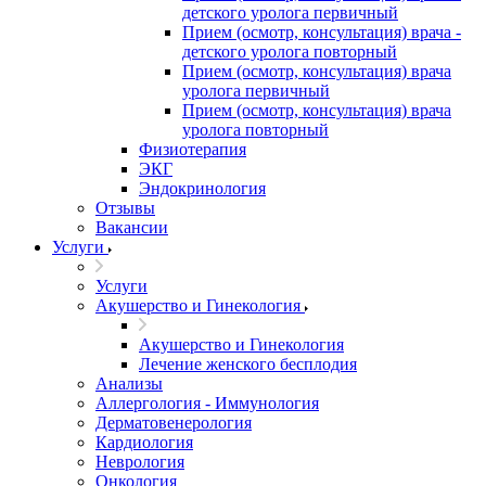
детского уролога первичный
Прием (осмотр, консультация) врача -
детского уролога повторный
Прием (осмотр, консультация) врача
уролога первичный
Прием (осмотр, консультация) врача
уролога повторный
Физиотерапия
ЭКГ
Эндокринология
Отзывы
Вакансии
Услуги
Услуги
Акушерство и Гинекология
Акушерство и Гинекология
Лечение женского бесплодия
Анализы
Аллергология - Иммунология
Дерматовенерология
Кардиология
Неврология
Онкология