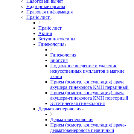
Налоговый вычет
Надзорные органы
Правовая информация
Прайс лист
Прайс лист
Акции
Ботулинотоксины
Гинекология
Гинекология
Биопсия
Подкожное введение и удаление
искусственных имплантов в мягкие
ткани
Прием (осмотр, консультация) врача
акушера-гинеколога КМН первичный
Прием (осмотр, консультация) врача
акушера-гинеколога КМН повторный
Эстетическая гинекология
Дерматовенерология
Дерматовенерология
Прием (осмотр, консультация) врача-
дерматовенеролога первичный