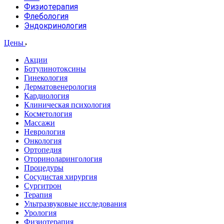
Физиотерапия
Флебология
Эндокринология
Цены
Акции
Ботулинотоксины
Гинекология
Дерматовенерология
Кардиология
Клиническая психология
Косметология
Массажи
Неврология
Онкология
Ортопедия
Оториноларингология
Процедуры
Сосудистая хирургия
Сургитрон
Терапия
Ультразвуковые исследования
Урология
Физиотерапия