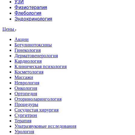
УЗИ
Физиотерапия
Флебология
Эндокринология
Цены
Акции
Ботулинотоксины
Гинекология
Дерматовенерология
Кардиология
Клиническая психология
Косметология
Массажи
Неврология
Онкология
Ортопедия
Оториноларингология
Процедуры
Сосудистая хирургия
Сургитрон
Терапия
Ультразвуковые исследования
Урология