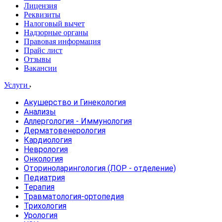
Лицензия
Реквизиты
Налоговый вычет
Надзорные органы
Правовая информация
Прайс лист
Отзывы
Вакансии
Услуги
Акушерство и Гинекология
Анализы
Аллергология - Иммунология
Дерматовенерология
Кардиология
Неврология
Онкология
Оториноларингология (ЛОР - отделение)
Педиатрия
Терапия
Травматология-ортопедия
Трихология
Урология