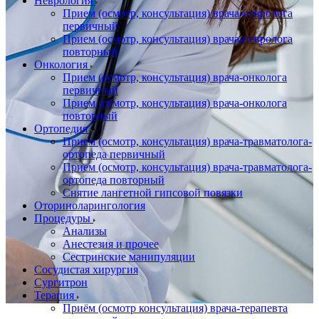
Неврология
Прием (осмотр, консультация) врача-невролога
первичный
Прием (осмотр, консультация) врача-невролога
повторный
Онкология
Прием (осмотр, консультация) врача-онколога
первичный
Прием (осмотр, консультация) врача-онколога
повторный
Ортопедия
Прием (осмотр, консультация) врача-травматолога-
ортопеда первичный
Прием (осмотр, консультация) врача-травматолога-
ортопеда повторный
Снятие лангетной гипсовой повязки
Оториноларингология
Процедуры
Анализы
Анестезия и прочее
Сестринские манипуляции
Сосудистая хирургия
Сургитрон
Терапия
Приём (осмотр консультация) врача-терапевта