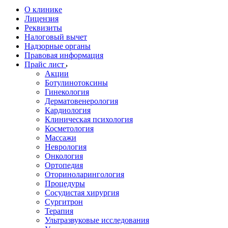
О клинике
Лицензия
Реквизиты
Налоговый вычет
Надзорные органы
Правовая информация
Прайс лист
Акции
Ботулинотоксины
Гинекология
Дерматовенерология
Кардиология
Клиническая психология
Косметология
Массажи
Неврология
Онкология
Ортопедия
Оториноларингология
Процедуры
Сосудистая хирургия
Сургитрон
Терапия
Ультразвуковые исследования