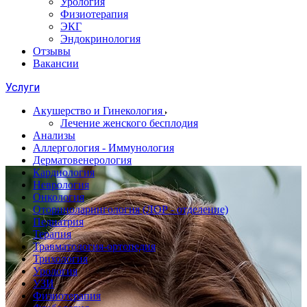
Урология
Физиотерапия
ЭКГ
Эндокринология
Отзывы
Вакансии
Услуги
Акушерство и Гинекология
Лечение женского бесплодия
Анализы
Аллергология - Иммунология
Дерматовенерология
Кардиология
Неврология
Онкология
Оториноларингология (ЛОР - отделение)
Педиатрия
Терапия
Травматология-ортопедия
Трихология
Урология
УЗИ
Физиотерапия