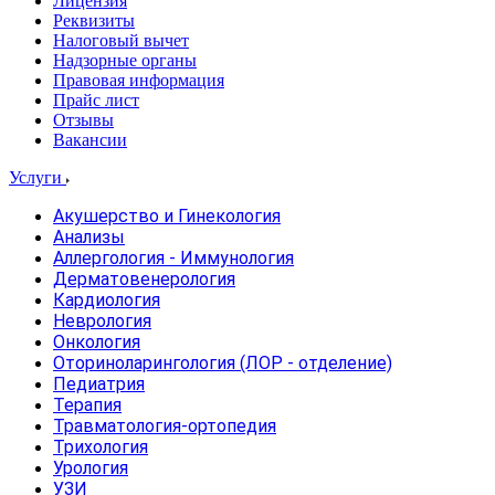
Лицензия
Реквизиты
Налоговый вычет
Надзорные органы
Правовая информация
Прайс лист
Отзывы
Вакансии
Услуги
Акушерство и Гинекология
Анализы
Аллергология - Иммунология
Дерматовенерология
Кардиология
Неврология
Онкология
Оториноларингология (ЛОР - отделение)
Педиатрия
Терапия
Травматология-ортопедия
Трихология
Урология
УЗИ