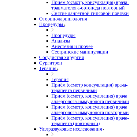
Прием (осмотр, консультация) врача-
травматолога-ортопеда повторный
Снятие лангетной гипсовой повязки
Оториноларингология
Процедуры
Процедуры
Анализы
Анестезия и прочее
Сестринские манипуляции
Сосудистая хирургия
Сургитрон
Терапия
Терапия
Приём (осмотр консультация) врача-
терапевта первичный
Прием (осмотр, консультация) врача
аллерголога-иммунолога первичный
Прием (осмотр, консультация) врача
аллерголога-иммунолога повторный
Приём (осмотр, консультация) врача-
терапевта (повторный)
Ультразвуковые исследования