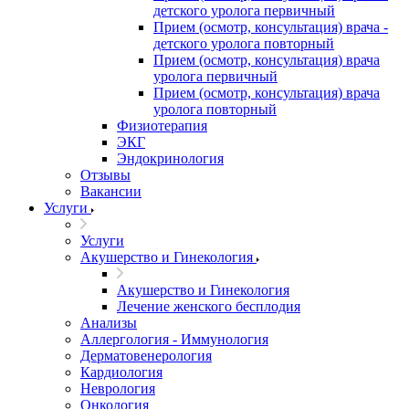
детского уролога первичный
Прием (осмотр, консультация) врача -
детского уролога повторный
Прием (осмотр, консультация) врача
уролога первичный
Прием (осмотр, консультация) врача
уролога повторный
Физиотерапия
ЭКГ
Эндокринология
Отзывы
Вакансии
Услуги
Услуги
Акушерство и Гинекология
Акушерство и Гинекология
Лечение женского бесплодия
Анализы
Аллергология - Иммунология
Дерматовенерология
Кардиология
Неврология
Онкология