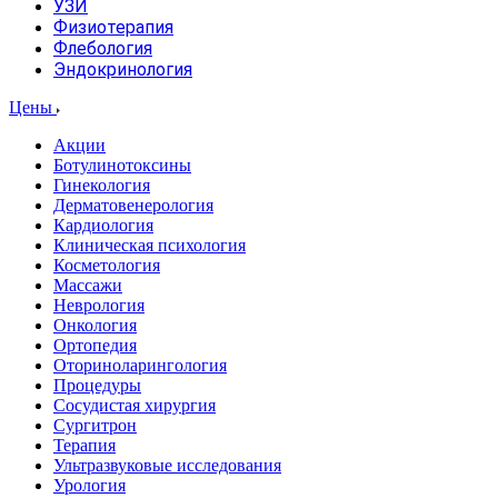
УЗИ
Физиотерапия
Флебология
Эндокринология
Цены
Акции
Ботулинотоксины
Гинекология
Дерматовенерология
Кардиология
Клиническая психология
Косметология
Массажи
Неврология
Онкология
Ортопедия
Оториноларингология
Процедуры
Сосудистая хирургия
Сургитрон
Терапия
Ультразвуковые исследования
Урология