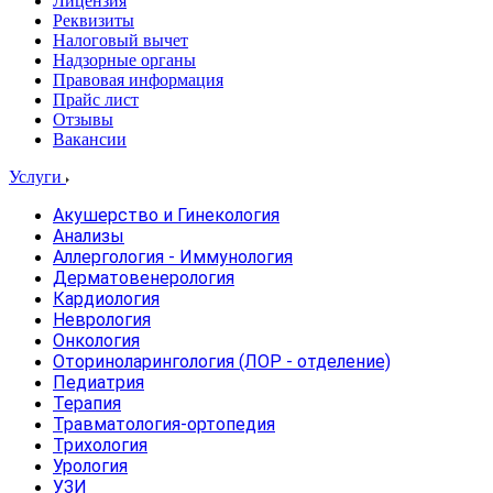
Лицензия
Реквизиты
Налоговый вычет
Надзорные органы
Правовая информация
Прайс лист
Отзывы
Вакансии
Услуги
Акушерство и Гинекология
Анализы
Аллергология - Иммунология
Дерматовенерология
Кардиология
Неврология
Онкология
Оториноларингология (ЛОР - отделение)
Педиатрия
Терапия
Травматология-ортопедия
Трихология
Урология
УЗИ