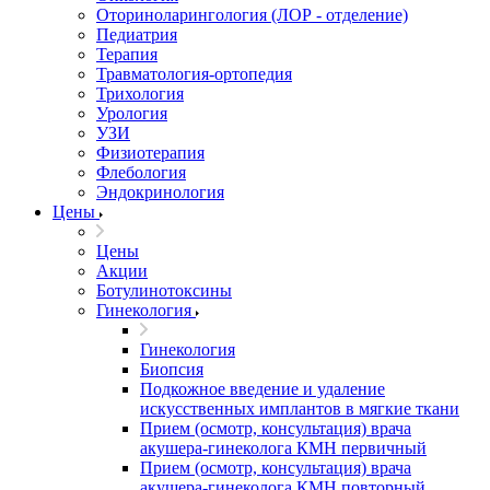
Оториноларингология (ЛОР - отделение)
Педиатрия
Терапия
Травматология-ортопедия
Трихология
Урология
УЗИ
Физиотерапия
Флебология
Эндокринология
Цены
Цены
Акции
Ботулинотоксины
Гинекология
Гинекология
Биопсия
Подкожное введение и удаление
искусственных имплантов в мягкие ткани
Прием (осмотр, консультация) врача
акушера-гинеколога КМН первичный
Прием (осмотр, консультация) врача
акушера-гинеколога КМН повторный