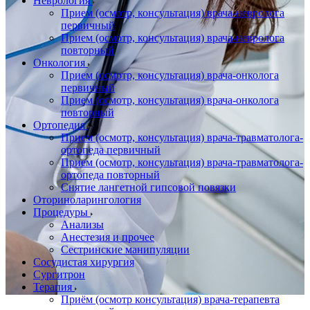
Неврология
Прием (осмотр, консультация) врача-невролога
первичный
Прием (осмотр, консультация) врача-невролога
повторный
Онкология
Прием (осмотр, консультация) врача-онколога
первичный
Прием (осмотр, консультация) врача-онколога
повторный
Ортопедия
Прием (осмотр, консультация) врача-травматолога-
ортопеда первичный
Прием (осмотр, консультация) врача-травматолога-
ортопеда повторный
Снятие лангетной гипсовой повязки
Оториноларингология
Процедуры
Анализы
Анестезия и прочее
Сестринские манипуляции
Сосудистая хирургия
Сургитрон
Терапия
Приём (осмотр консультация) врача-терапевта