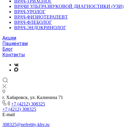
ВРАЧ-ТРИХОЛОГ
ВРАЧИ УЛЬТРАЗВУКОВОЙ ДИАГНОСТИКИ (УЗИ)
ВРАЧ-УРОЛОГ
ВРАЧ-ФИЗИОТЕРАПЕВТ
ВРАЧ-ФЛЕБОЛОГ
ВРАЧ-ЭНДОКРИНОЛОГ
Акции
Пациентам
Блог
Контакты
г. Хабаровск, ул. Калинина 71
+7 (4212) 308325
+7 (4212) 308325
E-mail
308325@nefertity-khv.ru