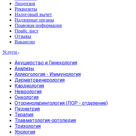
Лицензия
Реквизиты
Налоговый вычет
Надзорные органы
Правовая информация
Прайс лист
Отзывы
Вакансии
Услуги
Акушерство и Гинекология
Анализы
Аллергология - Иммунология
Дерматовенерология
Кардиология
Неврология
Онкология
Оториноларингология (ЛОР - отделение)
Педиатрия
Терапия
Травматология-ортопедия
Трихология
Урология