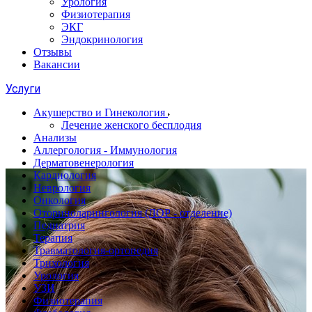
Урология
Физиотерапия
ЭКГ
Эндокринология
Отзывы
Вакансии
Услуги
Акушерство и Гинекология
Лечение женского бесплодия
Анализы
Аллергология - Иммунология
Дерматовенерология
Кардиология
Неврология
Онкология
Оториноларингология (ЛОР - отделение)
Педиатрия
Терапия
Травматология-ортопедия
Трихология
Урология
УЗИ
Физиотерапия