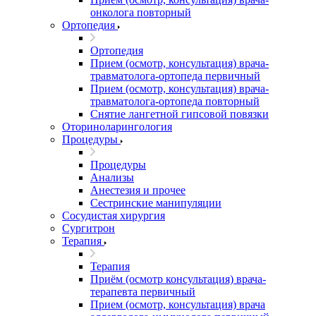
онколога повторный
Ортопедия
Ортопедия
Прием (осмотр, консультация) врача-
травматолога-ортопеда первичный
Прием (осмотр, консультация) врача-
травматолога-ортопеда повторный
Снятие лангетной гипсовой повязки
Оториноларингология
Процедуры
Процедуры
Анализы
Анестезия и прочее
Сестринские манипуляции
Сосудистая хирургия
Сургитрон
Терапия
Терапия
Приём (осмотр консультация) врача-
терапевта первичный
Прием (осмотр, консультация) врача