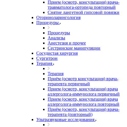
Прием (осмотр, консультация) врача-
травматолога-ортопеда повторный
Снятие лангетной гипсовой повязки
Оториноларингология
Процедуры
Процедуры
Анализы
Анестезия и прочее
Сестринские манипуляции
Сосудистая хирургия
Сургитрон
Терапия
Терапия
Приём (осмотр консультация) врача-
терапевта первичный
Прием (осмотр, консультация) врача
аллерголога-иммунолога первичный
Прием (осмотр, консультация) врача
аллерголога-иммунолога повторный
Приём (осмотр, консультация) врача-
терапевта (повторный)
Ультразвуковые исследования