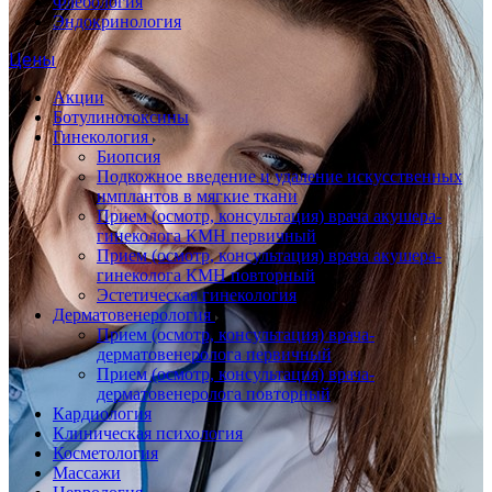
Флебология
Эндокринология
Цены
Акции
Ботулинотоксины
Гинекология
Биопсия
Подкожное введение и удаление искусственных
имплантов в мягкие ткани
Прием (осмотр, консультация) врача акушера-
гинеколога КМН первичный
Прием (осмотр, консультация) врача акушера-
гинеколога КМН повторный
Эстетическая гинекология
Дерматовенерология
Прием (осмотр, консультация) врача-
дерматовенеролога первичный
Прием (осмотр, консультация) врача-
дерматовенеролога повторный
Кардиология
Клиническая психология
Косметология
Массажи