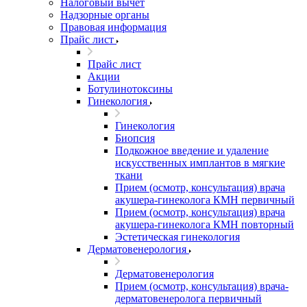
Налоговый вычет
Надзорные органы
Правовая информация
Прайс лист
Прайс лист
Акции
Ботулинотоксины
Гинекология
Гинекология
Биопсия
Подкожное введение и удаление
искусственных имплантов в мягкие
ткани
Прием (осмотр, консультация) врача
акушера-гинеколога КМН первичный
Прием (осмотр, консультация) врача
акушера-гинеколога КМН повторный
Эстетическая гинекология
Дерматовенерология
Дерматовенерология
Прием (осмотр, консультация) врача-
дерматовенеролога первичный