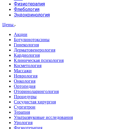
Физиотерапия
Флебология
Эндокринология
Цены
Акции
Ботулинотоксины
Гинекология
Дерматовенерология
Кардиология
Клиническая психология
Косметология
Массажи
Неврология
Онкология
Ортопедия
Оториноларингология
Процедуры
Сосудистая хирургия
Сургитрон
Терапия
Ультразвуковые исследования
Урология
Физиотерапия