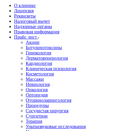
О клинике
Лицензия
Реквизиты
Налоговый вычет
Надзорные органы
Правовая информация
Прайс лист
Акции
Ботулинотоксины
Гинекология
Дерматовенерология
Кардиология
Клиническая психология
Косметология
Массажи
Неврология
Онкология
Ортопедия
Оториноларингология
Процедуры
Сосудистая хирургия
Сургитрон
Терапия
Ультразвуковые исследования