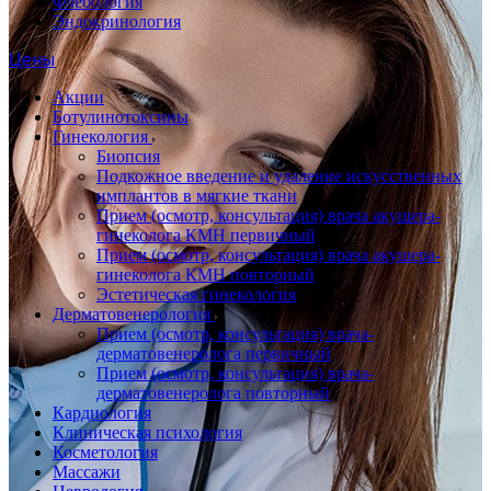
Флебология
Эндокринология
Цены
Акции
Ботулинотоксины
Гинекология
Биопсия
Подкожное введение и удаление искусственных
имплантов в мягкие ткани
Прием (осмотр, консультация) врача акушера-
гинеколога КМН первичный
Прием (осмотр, консультация) врача акушера-
гинеколога КМН повторный
Эстетическая гинекология
Дерматовенерология
Прием (осмотр, консультация) врача-
дерматовенеролога первичный
Прием (осмотр, консультация) врача-
дерматовенеролога повторный
Кардиология
Клиническая психология
Косметология
Массажи