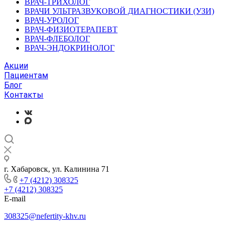
ВРАЧ-ТРИХОЛОГ
ВРАЧИ УЛЬТРАЗВУКОВОЙ ДИАГНОСТИКИ (УЗИ)
ВРАЧ-УРОЛОГ
ВРАЧ-ФИЗИОТЕРАПЕВТ
ВРАЧ-ФЛЕБОЛОГ
ВРАЧ-ЭНДОКРИНОЛОГ
Акции
Пациентам
Блог
Контакты
г. Хабаровск, ул. Калинина 71
+7 (4212) 308325
+7 (4212) 308325
E-mail
308325@nefertity-khv.ru