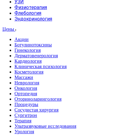
УЗИ
Физиотерапия
Флебология
Эндокринология
Цены
Акции
Ботулинотоксины
Гинекология
Дерматовенерология
Кардиология
Клиническая психология
Косметология
Массажи
Неврология
Онкология
Ортопедия
Оториноларингология
Процедуры
Сосудистая хирургия
Сургитрон
Терапия
Ультразвуковые исследования
Урология