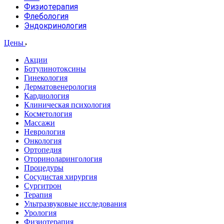
Физиотерапия
Флебология
Эндокринология
Цены
Акции
Ботулинотоксины
Гинекология
Дерматовенерология
Кардиология
Клиническая психология
Косметология
Массажи
Неврология
Онкология
Ортопедия
Оториноларингология
Процедуры
Сосудистая хирургия
Сургитрон
Терапия
Ультразвуковые исследования
Урология
Физиотерапия