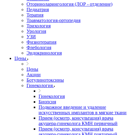
Оториноларингология (ЛОР - отделение)
Педиатрия
Терапия
Травматология-ортопедия
Трихология
Урология
УЗИ
Физиотерапия
Флебология
Эндокринология
Цены
Цены
Акции
Ботулинотоксины
Гинекология
Гинекология
Биопсия
Подкожное введение и удаление
искусственных имплантов в мягкие ткани
Прием (осмотр, консультация) врача
акушера-гинеколога КМН первичный
Прием (осмотр, консультация) врача
акушера-гинеколога КМН повторный