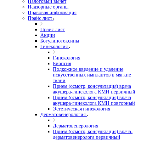
Налоговый вычет
Надзорные органы
Правовая информация
Прайс лист
Прайс лист
Акции
Ботулинотоксины
Гинекология
Гинекология
Биопсия
Подкожное введение и удаление
искусственных имплантов в мягкие
ткани
Прием (осмотр, консультация) врача
акушера-гинеколога КМН первичный
Прием (осмотр, консультация) врача
акушера-гинеколога КМН повторный
Эстетическая гинекология
Дерматовенерология
Дерматовенерология
Прием (осмотр, консультация) врача-
дерматовенеролога первичный