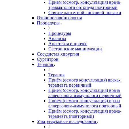
Прием (осмотр, консультация) врача-
травматолога-ортопеда повторный
Снятие лангетной гипсовой повязки
Оториноларингология
Процедуры
Процедуры
Анализы
Анестезия и прочее
Сестринские манипуляции
Сосудистая хирургия
Сургитрон
Терапия
Терапия
Приём (осмотр консультация) врача-
терапевта первичный
Прием (осмотр, консультация) врача
аллерголога-иммунолога первичный
Прием (осмотр, консультация) врача
аллерголога-иммунолога повторный
Приём (осмотр, консультация) врача-
терапевта (повторный)
Ультразвуковые исследования