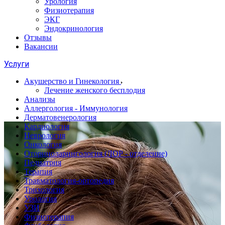
Урология
Физиотерапия
ЭКГ
Эндокринология
Отзывы
Вакансии
Услуги
Акушерство и Гинекология
Лечение женского бесплодия
Анализы
Аллергология - Иммунология
Дерматовенерология
Кардиология
Неврология
Онкология
Оториноларингология (ЛОР - отделение)
Педиатрия
Терапия
Травматология-ортопедия
Трихология
Урология
УЗИ
Физиотерапия