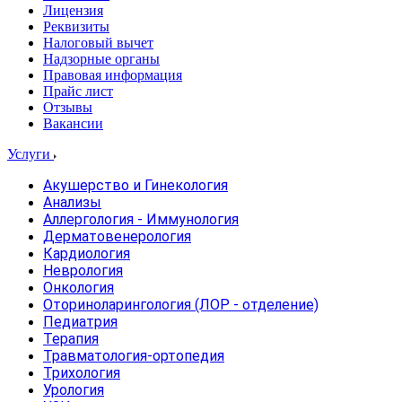
Лицензия
Реквизиты
Налоговый вычет
Надзорные органы
Правовая информация
Прайс лист
Отзывы
Вакансии
Услуги
Акушерство и Гинекология
Анализы
Аллергология - Иммунология
Дерматовенерология
Кардиология
Неврология
Онкология
Оториноларингология (ЛОР - отделение)
Педиатрия
Терапия
Травматология-ортопедия
Трихология
Урология