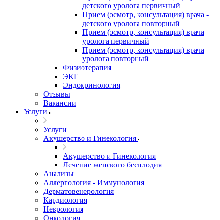
детского уролога первичный
Прием (осмотр, консультация) врача -
детского уролога повторный
Прием (осмотр, консультация) врача
уролога первичный
Прием (осмотр, консультация) врача
уролога повторный
Физиотерапия
ЭКГ
Эндокринология
Отзывы
Вакансии
Услуги
Услуги
Акушерство и Гинекология
Акушерство и Гинекология
Лечение женского бесплодия
Анализы
Аллергология - Иммунология
Дерматовенерология
Кардиология
Неврология
Онкология