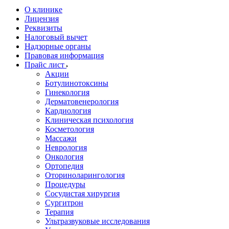
О клинике
Лицензия
Реквизиты
Налоговый вычет
Надзорные органы
Правовая информация
Прайс лист
Акции
Ботулинотоксины
Гинекология
Дерматовенерология
Кардиология
Клиническая психология
Косметология
Массажи
Неврология
Онкология
Ортопедия
Оториноларингология
Процедуры
Сосудистая хирургия
Сургитрон
Терапия
Ультразвуковые исследования