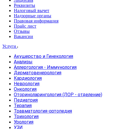
Лицензия
Реквизиты
Налоговый вычет
Надзорные органы
Правовая информация
Прайс лист
Отзывы
Вакансии
Услуги
Акушерство и Гинекология
Анализы
Аллергология - Иммунология
Дерматовенерология
Кардиология
Неврология
Онкология
Оториноларингология (ЛОР - отделение)
Педиатрия
Терапия
Травматология-ортопедия
Трихология
Урология
УЗИ