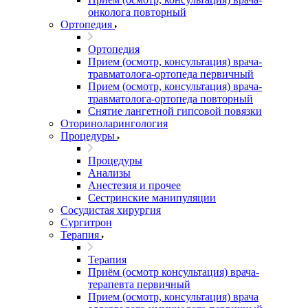
онколога повторный
Ортопедия
Ортопедия
Прием (осмотр, консультация) врача-
травматолога-ортопеда первичный
Прием (осмотр, консультация) врача-
травматолога-ортопеда повторный
Снятие лангетной гипсовой повязки
Оториноларингология
Процедуры
Процедуры
Анализы
Анестезия и прочее
Сестринские манипуляции
Сосудистая хирургия
Сургитрон
Терапия
Терапия
Приём (осмотр консультация) врача-
терапевта первичный
Прием (осмотр, консультация) врача