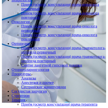
Неврология
Прием (осмотр, консультация) врача-невролога
первичный
Прием (осмотр, консультация) врача-невролога
повторный
Онкология
Прием (осмотр, консультация) врача-онколога
первичный
Прием (осмотр, консультация) врача-онколога
повторный
Ортопедия
Прием (осмотр, консультация) врача-травматолога-
ортопеда первичный
Прием (осмотр, консультация) врача-травматолога-
ортопеда повторный
Снятие лангетной гипсовой повязки
Оториноларингология
Процедуры
Анализы
Анестезия и прочее
Сестринские манипуляции
Сосудистая хирургия
Сургитрон
Терапия
Приём (осмотр консультация) врача-терапевта