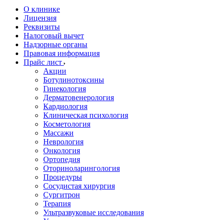
О клинике
Лицензия
Реквизиты
Налоговый вычет
Надзорные органы
Правовая информация
Прайс лист
Акции
Ботулинотоксины
Гинекология
Дерматовенерология
Кардиология
Клиническая психология
Косметология
Массажи
Неврология
Онкология
Ортопедия
Оториноларингология
Процедуры
Сосудистая хирургия
Сургитрон
Терапия
Ультразвуковые исследования