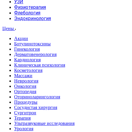
УЗИ
Физиотерапия
Флебология
Эндокринология
Цены
Акции
Ботулинотоксины
Гинекология
Дерматовенерология
Кардиология
Клиническая психология
Косметология
Массажи
Неврология
Онкология
Ортопедия
Оториноларингология
Процедуры
Сосудистая хирургия
Сургитрон
Терапия
Ультразвуковые исследования
Урология