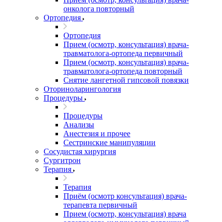
онколога повторный
Ортопедия
Ортопедия
Прием (осмотр, консультация) врача-
травматолога-ортопеда первичный
Прием (осмотр, консультация) врача-
травматолога-ортопеда повторный
Снятие лангетной гипсовой повязки
Оториноларингология
Процедуры
Процедуры
Анализы
Анестезия и прочее
Сестринские манипуляции
Сосудистая хирургия
Сургитрон
Терапия
Терапия
Приём (осмотр консультация) врача-
терапевта первичный
Прием (осмотр, консультация) врача