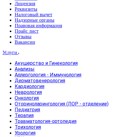
Лицензия
Реквизиты
Налоговый вычет
Надзорные органы
Правовая информация
Прайс лист
Отзывы
Вакансии
Услуги
Акушерство и Гинекология
Анализы
Аллергология - Иммунология
Дерматовенерология
Кардиология
Неврология
Онкология
Оториноларингология (ЛОР - отделение)
Педиатрия
Терапия
Травматология-ортопедия
Трихология
Урология