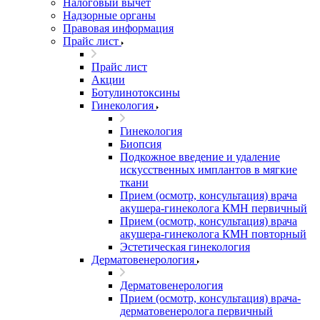
Налоговый вычет
Надзорные органы
Правовая информация
Прайс лист
Прайс лист
Акции
Ботулинотоксины
Гинекология
Гинекология
Биопсия
Подкожное введение и удаление
искусственных имплантов в мягкие
ткани
Прием (осмотр, консультация) врача
акушера-гинеколога КМН первичный
Прием (осмотр, консультация) врача
акушера-гинеколога КМН повторный
Эстетическая гинекология
Дерматовенерология
Дерматовенерология
Прием (осмотр, консультация) врача-
дерматовенеролога первичный