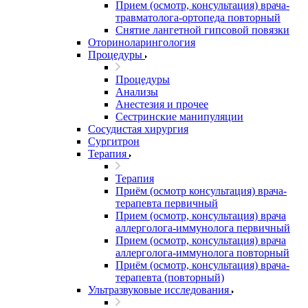
Прием (осмотр, консультация) врача-
травматолога-ортопеда повторный
Снятие лангетной гипсовой повязки
Оториноларингология
Процедуры
Процедуры
Анализы
Анестезия и прочее
Сестринские манипуляции
Сосудистая хирургия
Сургитрон
Терапия
Терапия
Приём (осмотр консультация) врача-
терапевта первичный
Прием (осмотр, консультация) врача
аллерголога-иммунолога первичный
Прием (осмотр, консультация) врача
аллерголога-иммунолога повторный
Приём (осмотр, консультация) врача-
терапевта (повторный)
Ультразвуковые исследования