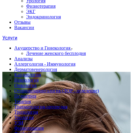
Урология
Физиотерапия
ЭКГ
Эндокринология
Отзывы
Вакансии
Услуги
Акушерство и Гинекология
Лечение женского бесплодия
Анализы
Аллергология - Иммунология
Дерматовенерология
Кардиология
Неврология
Онкология
Оториноларингология (ЛОР - отделение)
Педиатрия
Терапия
Травматология-ортопедия
Трихология
Урология
УЗИ
Физиотерапия