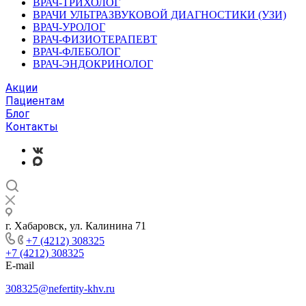
ВРАЧ-ТРИХОЛОГ
ВРАЧИ УЛЬТРАЗВУКОВОЙ ДИАГНОСТИКИ (УЗИ)
ВРАЧ-УРОЛОГ
ВРАЧ-ФИЗИОТЕРАПЕВТ
ВРАЧ-ФЛЕБОЛОГ
ВРАЧ-ЭНДОКРИНОЛОГ
Акции
Пациентам
Блог
Контакты
г. Хабаровск, ул. Калинина 71
+7 (4212) 308325
+7 (4212) 308325
E-mail
308325@nefertity-khv.ru