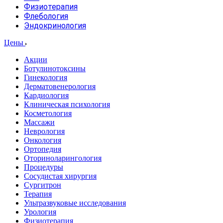
Физиотерапия
Флебология
Эндокринология
Цены
Акции
Ботулинотоксины
Гинекология
Дерматовенерология
Кардиология
Клиническая психология
Косметология
Массажи
Неврология
Онкология
Ортопедия
Оториноларингология
Процедуры
Сосудистая хирургия
Сургитрон
Терапия
Ультразвуковые исследования
Урология
Физиотерапия