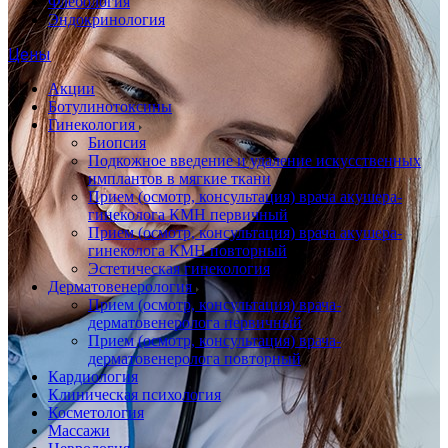
Флебология
Эндокринология
Цены
Акции
Ботулинотоксины
Гинекология
Биопсия
Подкожное введение и удаление искусственных
имплантов в мягкие ткани
Прием (осмотр, консультация) врача акушера-
гинеколога КМН первичный
Прием (осмотр, консультация) врача акушера-
гинеколога КМН повторный
Эстетическая гинекология
Дерматовенерология
Прием (осмотр, консультация) врача-
дерматовенеролога первичный
Прием (осмотр, консультация) врача-
дерматовенеролога повторный
Кардиология
Клиническая психология
Косметология
Массажи