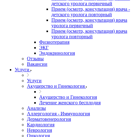
детского уролога первичный
Прием (осмотр, консультация) врача -
детского уролога повторный
Прием (осмотр, консультация) врача
уролога первичный
Прием (осмотр, консультация) врача
уролога повторный
Физиотерапия
ЭКГ
Эндокринология
Отзывы
Вакансии
Услуги
Услуги
Акушерство и Гинекология
Акушерство и Гинекология
Лечение женского бесплодия
Анализы
Аллергология - Иммунология
Дерматовенерология
Кардиология
Неврология
Онкология