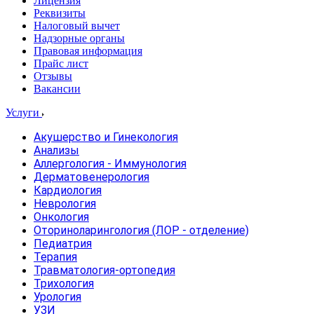
Лицензия
Реквизиты
Налоговый вычет
Надзорные органы
Правовая информация
Прайс лист
Отзывы
Вакансии
Услуги
Акушерство и Гинекология
Анализы
Аллергология - Иммунология
Дерматовенерология
Кардиология
Неврология
Онкология
Оториноларингология (ЛОР - отделение)
Педиатрия
Терапия
Травматология-ортопедия
Трихология
Урология
УЗИ