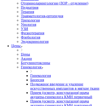
Оториноларингология (ЛОР - отделение)
Педиатрия
Терапия
Травматология-ортопедия
Трихология
Урология
УЗИ
Физиотерапия
Флебология
Эндокринология
Цены
Цены
Акции
Ботулинотоксины
Гинекология
Гинекология
Биопсия
Подкожное введение и удаление
искусственных имплантов в мягкие ткани
Прием (осмотр, консультация) врача
акушера-гинеколога КМН первичный
Прием (осмотр, консультация) врача
акушера-гинеколога КМН повторный