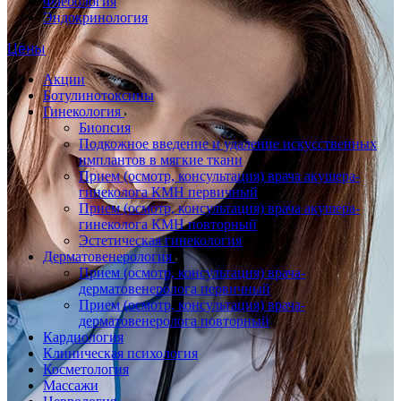
Флебология
Эндокринология
Цены
Акции
Ботулинотоксины
Гинекология
Биопсия
Подкожное введение и удаление искусственных
имплантов в мягкие ткани
Прием (осмотр, консультация) врача акушера-
гинеколога КМН первичный
Прием (осмотр, консультация) врача акушера-
гинеколога КМН повторный
Эстетическая гинекология
Дерматовенерология
Прием (осмотр, консультация) врача-
дерматовенеролога первичный
Прием (осмотр, консультация) врача-
дерматовенеролога повторный
Кардиология
Клиническая психология
Косметология
Массажи