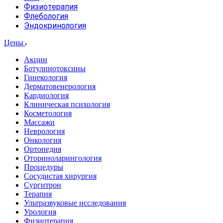
Физиотерапия
Флебология
Эндокринология
Цены
Акции
Ботулинотоксины
Гинекология
Дерматовенерология
Кардиология
Клиническая психология
Косметология
Массажи
Неврология
Онкология
Ортопедия
Оториноларингология
Процедуры
Сосудистая хирургия
Сургитрон
Терапия
Ультразвуковые исследования
Урология
Физиотерапия