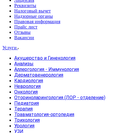
Лицензия
Реквизиты
Налоговый вычет
Надзорные органы
Правовая информация
Прайс лист
Отзывы
Вакансии
Услуги
Акушерство и Гинекология
Анализы
Аллергология - Иммунология
Дерматовенерология
Кардиология
Неврология
Онкология
Оториноларингология (ЛОР - отделение)
Педиатрия
Терапия
Травматология-ортопедия
Трихология
Урология
УЗИ