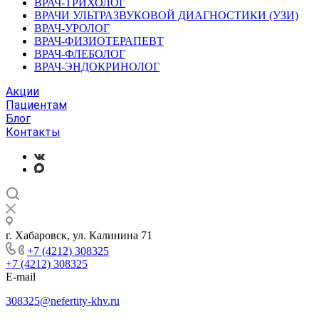
ВРАЧ-ТРИХОЛОГ
ВРАЧИ УЛЬТРАЗВУКОВОЙ ДИАГНОСТИКИ (УЗИ)
ВРАЧ-УРОЛОГ
ВРАЧ-ФИЗИОТЕРАПЕВТ
ВРАЧ-ФЛЕБОЛОГ
ВРАЧ-ЭНДОКРИНОЛОГ
Акции
Пациентам
Блог
Контакты
г. Хабаровск, ул. Калинина 71
+7 (4212) 308325
+7 (4212) 308325
E-mail
308325@nefertity-khv.ru