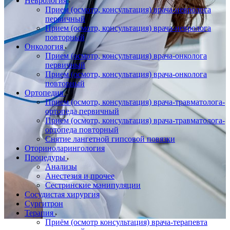
Неврология
Прием (осмотр, консультация) врача-невролога
первичный
Прием (осмотр, консультация) врача-невролога
повторный
Онкология
Прием (осмотр, консультация) врача-онколога
первичный
Прием (осмотр, консультация) врача-онколога
повторный
Ортопедия
Прием (осмотр, консультация) врача-травматолога-
ортопеда первичный
Прием (осмотр, консультация) врача-травматолога-
ортопеда повторный
Снятие лангетной гипсовой повязки
Оториноларингология
Процедуры
Анализы
Анестезия и прочее
Сестринские манипуляции
Сосудистая хирургия
Сургитрон
Терапия
Приём (осмотр консультация) врача-терапевта