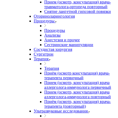
Прием (осмотр, консультация) врача-
травматолога-ортопеда повторный
Снятие лангетной гипсовой повязки
Оториноларингология
Процедуры
Процедуры
Анализы
Анестезия и прочее
Сестринские манипуляции
Сосудистая хирургия
Сургитрон
Терапия
Терапия
Приём (осмотр консультация) врача-
терапевта первичный
Прием (осмотр, консультация) врача
аллерголога-иммунолога первичный
Прием (осмотр, консультация) врача
аллерголога-иммунолога повторный
Приём (осмотр, консультация) врача-
терапевта (повторный)
Ультразвуковые исследования