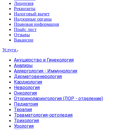
Лицензия
Реквизиты
Налоговый вычет
Надзорные органы
Правовая информация
Прайс лист
Отзывы
Вакансии
Услуги
Акушерство и Гинекология
Анализы
Аллергология - Иммунология
Дерматовенерология
Кардиология
Неврология
Онкология
Оториноларингология (ЛОР - отделение)
Педиатрия
Терапия
Травматология-ортопедия
Трихология
Урология