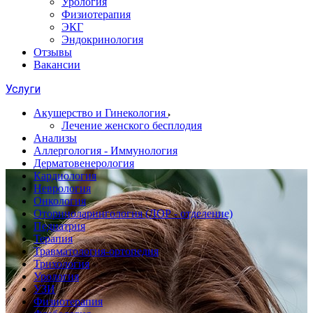
Урология
Физиотерапия
ЭКГ
Эндокринология
Отзывы
Вакансии
Услуги
Акушерство и Гинекология
Лечение женского бесплодия
Анализы
Аллергология - Иммунология
Дерматовенерология
Кардиология
Неврология
Онкология
Оториноларингология (ЛОР - отделение)
Педиатрия
Терапия
Травматология-ортопедия
Трихология
Урология
УЗИ
Физиотерапия