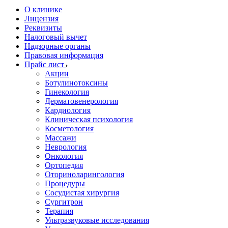
О клинике
Лицензия
Реквизиты
Налоговый вычет
Надзорные органы
Правовая информация
Прайс лист
Акции
Ботулинотоксины
Гинекология
Дерматовенерология
Кардиология
Клиническая психология
Косметология
Массажи
Неврология
Онкология
Ортопедия
Оториноларингология
Процедуры
Сосудистая хирургия
Сургитрон
Терапия
Ультразвуковые исследования