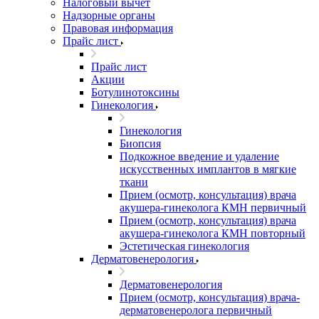
Налоговый вычет
Надзорные органы
Правовая информация
Прайс лист
Прайс лист
Акции
Ботулинотоксины
Гинекология
Гинекология
Биопсия
Подкожное введение и удаление
искусственных имплантов в мягкие
ткани
Прием (осмотр, консультация) врача
акушера-гинеколога КМН первичный
Прием (осмотр, консультация) врача
акушера-гинеколога КМН повторный
Эстетическая гинекология
Дерматовенерология
Дерматовенерология
Прием (осмотр, консультация) врача-
дерматовенеролога первичный