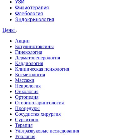
УЗИ
Физиотерапия
Флебология
Эндокринология
Цены
Акции
Ботулинотоксины
Гинекология
Дерматовенерология
Кардиология
Клиническая психология
Косметология
Массажи
Неврология
Онкология
Ортопедия
Оториноларингология
Процедуры
Сосудистая хирургия
Сургитрон
Терапия
Ультразвуковые исследования
Урология