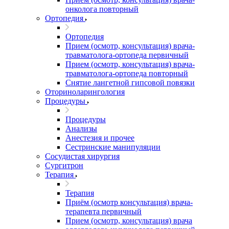
онколога повторный
Ортопедия
Ортопедия
Прием (осмотр, консультация) врача-
травматолога-ортопеда первичный
Прием (осмотр, консультация) врача-
травматолога-ортопеда повторный
Снятие лангетной гипсовой повязки
Оториноларингология
Процедуры
Процедуры
Анализы
Анестезия и прочее
Сестринские манипуляции
Сосудистая хирургия
Сургитрон
Терапия
Терапия
Приём (осмотр консультация) врача-
терапевта первичный
Прием (осмотр, консультация) врача