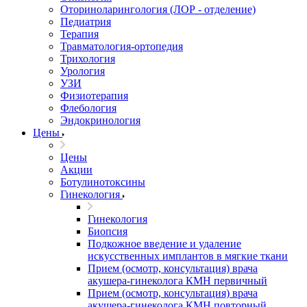
Оториноларингология (ЛОР - отделение)
Педиатрия
Терапия
Травматология-ортопедия
Трихология
Урология
УЗИ
Физиотерапия
Флебология
Эндокринология
Цены
Цены
Акции
Ботулинотоксины
Гинекология
Гинекология
Биопсия
Подкожное введение и удаление
искусственных имплантов в мягкие ткани
Прием (осмотр, консультация) врача
акушера-гинеколога КМН первичный
Прием (осмотр, консультация) врача
акушера-гинеколога КМН повторный