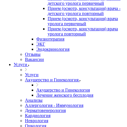
детского уролога первичный
Прием (осмотр, консультация) врача -
детского уролога повторный
Прием (осмотр, консультация) врача
уролога первичный
Прием (осмотр, консультация) врача
уролога повторный
Физиотерапия
ЭКГ
Эндокринология
Отзывы
Вакансии
Услуги
Услуги
Акушерство и Гинекология
Акушерство и Гинекология
Лечение женского бесплодия
Анализы
Аллергология - Иммунология
Дерматовенерология
Кардиология
Неврология
Онкология