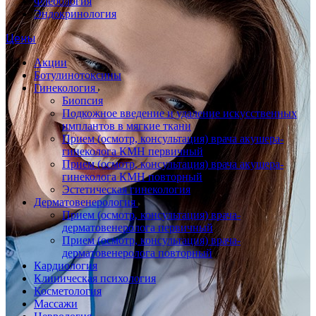
Флебология
Эндокринология
Цены
Акции
Ботулинотоксины
Гинекология
Биопсия
Подкожное введение и удаление искусственных
имплантов в мягкие ткани
Прием (осмотр, консультация) врача акушера-
гинеколога КМН первичный
Прием (осмотр, консультация) врача акушера-
гинеколога КМН повторный
Эстетическая гинекология
Дерматовенерология
Прием (осмотр, консультация) врача-
дерматовенеролога первичный
Прием (осмотр, консультация) врача-
дерматовенеролога повторный
Кардиология
Клиническая психология
Косметология
Массажи