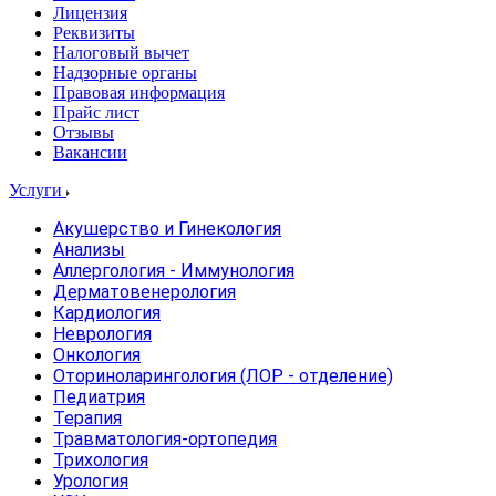
Лицензия
Реквизиты
Налоговый вычет
Надзорные органы
Правовая информация
Прайс лист
Отзывы
Вакансии
Услуги
Акушерство и Гинекология
Анализы
Аллергология - Иммунология
Дерматовенерология
Кардиология
Неврология
Онкология
Оториноларингология (ЛОР - отделение)
Педиатрия
Терапия
Травматология-ортопедия
Трихология
Урология