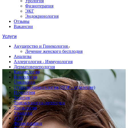
Урология
Физиотерапия
ЭКГ
Эндокринология
Отзывы
Вакансии
Услуги
Акушерство и Гинекология
Лечение женского бесплодия
Анализы
Аллергология - Иммунология
Дерматовенерология
Кардиология
Неврология
Онкология
Оториноларингология (ЛОР - отделение)
Педиатрия
Терапия
Травматология-ортопедия
Трихология
Урология
УЗИ
Физиотерапия