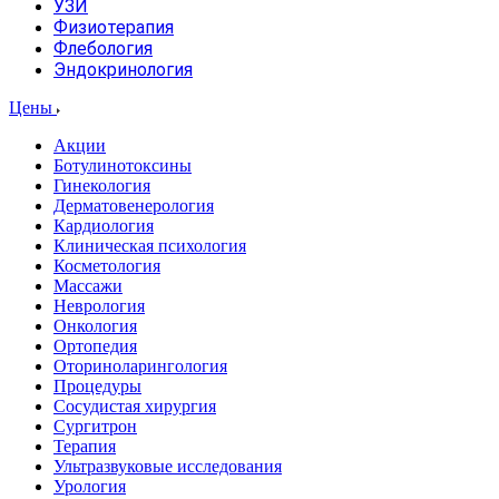
УЗИ
Физиотерапия
Флебология
Эндокринология
Цены
Акции
Ботулинотоксины
Гинекология
Дерматовенерология
Кардиология
Клиническая психология
Косметология
Массажи
Неврология
Онкология
Ортопедия
Оториноларингология
Процедуры
Сосудистая хирургия
Сургитрон
Терапия
Ультразвуковые исследования
Урология