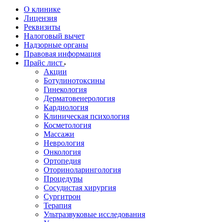
О клинике
Лицензия
Реквизиты
Налоговый вычет
Надзорные органы
Правовая информация
Прайс лист
Акции
Ботулинотоксины
Гинекология
Дерматовенерология
Кардиология
Клиническая психология
Косметология
Массажи
Неврология
Онкология
Ортопедия
Оториноларингология
Процедуры
Сосудистая хирургия
Сургитрон
Терапия
Ультразвуковые исследования