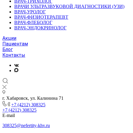
ВРАЧ-ТРИХОЛОГ
ВРАЧИ УЛЬТРАЗВУКОВОЙ ДИАГНОСТИКИ (УЗИ)
ВРАЧ-УРОЛОГ
ВРАЧ-ФИЗИОТЕРАПЕВТ
ВРАЧ-ФЛЕБОЛОГ
ВРАЧ-ЭНДОКРИНОЛОГ
Акции
Пациентам
Блог
Контакты
г. Хабаровск, ул. Калинина 71
+7 (4212) 308325
+7 (4212) 308325
E-mail
308325@nefertity-khv.ru