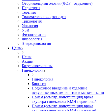
Оториноларингология (ЛОР - отделение)
Педиатрия
Терапия
Травматология-ортопедия
Трихология
Урология
УЗИ
Физиотерапия
Флебология
Эндокринология
Цены
Цены
Акции
Ботулинотоксины
Гинекология
Гинекология
Биопсия
Подкожное введение и удаление
искусственных имплантов в мягкие ткани
Прием (осмотр, консультация) врача
акушера-гинеколога КМН первичный
Прием (осмотр, консультация) врача
акушера-гинеколога КМН повторный