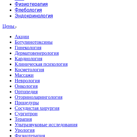
Физиотерапия
Флебология
Эндокринология
Цены
Акции
Ботулинотоксины
Гинекология
Дерматовенерология
Кардиология
Клиническая психология
Косметология
Массажи
Неврология
Онкология
Ортопедия
Оториноларингология
Процедуры
Сосудистая хирургия
Сургитрон
Терапия
Ультразвуковые исследования
Урология
Физиотерапия