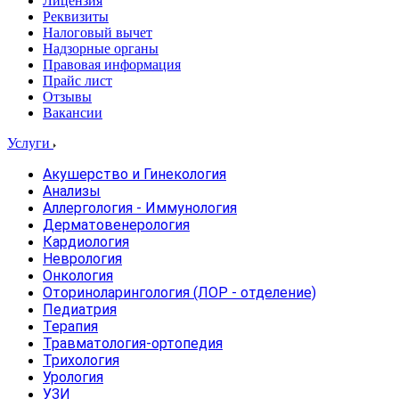
Лицензия
Реквизиты
Налоговый вычет
Надзорные органы
Правовая информация
Прайс лист
Отзывы
Вакансии
Услуги
Акушерство и Гинекология
Анализы
Аллергология - Иммунология
Дерматовенерология
Кардиология
Неврология
Онкология
Оториноларингология (ЛОР - отделение)
Педиатрия
Терапия
Травматология-ортопедия
Трихология
Урология
УЗИ