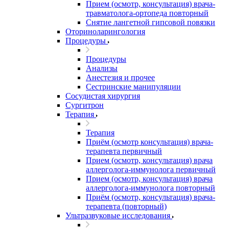
Прием (осмотр, консультация) врача-
травматолога-ортопеда повторный
Снятие лангетной гипсовой повязки
Оториноларингология
Процедуры
Процедуры
Анализы
Анестезия и прочее
Сестринские манипуляции
Сосудистая хирургия
Сургитрон
Терапия
Терапия
Приём (осмотр консультация) врача-
терапевта первичный
Прием (осмотр, консультация) врача
аллерголога-иммунолога первичный
Прием (осмотр, консультация) врача
аллерголога-иммунолога повторный
Приём (осмотр, консультация) врача-
терапевта (повторный)
Ультразвуковые исследования