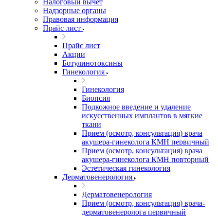
Налоговый вычет
Надзорные органы
Правовая информация
Прайс лист
Прайс лист
Акции
Ботулинотоксины
Гинекология
Гинекология
Биопсия
Подкожное введение и удаление
искусственных имплантов в мягкие
ткани
Прием (осмотр, консультация) врача
акушера-гинеколога КМН первичный
Прием (осмотр, консультация) врача
акушера-гинеколога КМН повторный
Эстетическая гинекология
Дерматовенерология
Дерматовенерология
Прием (осмотр, консультация) врача-
дерматовенеролога первичный