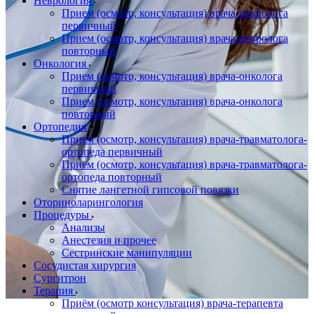
Неврология
Прием (осмотр, консультация) врача-невролога
первичный
Прием (осмотр, консультация) врача-невролога
повторный
Онкология
Прием (осмотр, консультация) врача-онколога
первичный
Прием (осмотр, консультация) врача-онколога
повторный
Ортопедия
Прием (осмотр, консультация) врача-травматолога-
ортопеда первичный
Прием (осмотр, консультация) врача-травматолога-
ортопеда повторный
Снятие лангетной гипсовой повязки
Оториноларингология
Процедуры
Анализы
Анестезия и прочее
Сестринские манипуляции
Сосудистая хирургия
Сургитрон
Терапия
Приём (осмотр консультация) врача-терапевта