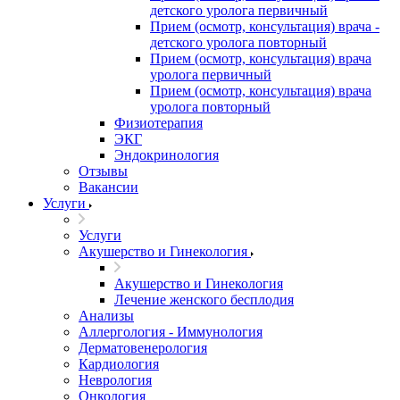
детского уролога первичный
Прием (осмотр, консультация) врача -
детского уролога повторный
Прием (осмотр, консультация) врача
уролога первичный
Прием (осмотр, консультация) врача
уролога повторный
Физиотерапия
ЭКГ
Эндокринология
Отзывы
Вакансии
Услуги
Услуги
Акушерство и Гинекология
Акушерство и Гинекология
Лечение женского бесплодия
Анализы
Аллергология - Иммунология
Дерматовенерология
Кардиология
Неврология
Онкология