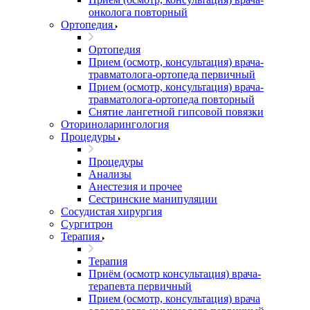
онколога повторный
Ортопедия
Ортопедия
Прием (осмотр, консультация) врача-
травматолога-ортопеда первичный
Прием (осмотр, консультация) врача-
травматолога-ортопеда повторный
Снятие лангетной гипсовой повязки
Оториноларингология
Процедуры
Процедуры
Анализы
Анестезия и прочее
Сестринские манипуляции
Сосудистая хирургия
Сургитрон
Терапия
Терапия
Приём (осмотр консультация) врача-
терапевта первичный
Прием (осмотр, консультация) врача