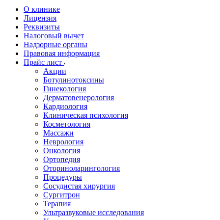
О клинике
Лицензия
Реквизиты
Налоговый вычет
Надзорные органы
Правовая информация
Прайс лист
Акции
Ботулинотоксины
Гинекология
Дерматовенерология
Кардиология
Клиническая психология
Косметология
Массажи
Неврология
Онкология
Ортопедия
Оториноларингология
Процедуры
Сосудистая хирургия
Сургитрон
Терапия
Ультразвуковые исследования