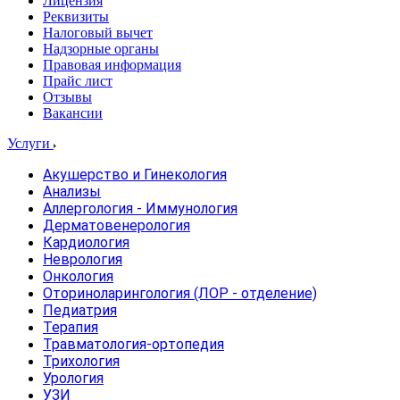
Лицензия
Реквизиты
Налоговый вычет
Надзорные органы
Правовая информация
Прайс лист
Отзывы
Вакансии
Услуги
Акушерство и Гинекология
Анализы
Аллергология - Иммунология
Дерматовенерология
Кардиология
Неврология
Онкология
Оториноларингология (ЛОР - отделение)
Педиатрия
Терапия
Травматология-ортопедия
Трихология
Урология
УЗИ