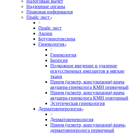
Налоговый вычет
Надзорные органы
Правовая информация
Прайс лист
Прайс лист
Акции
Ботулинотоксины
Гинекология
Гинекология
Биопсия
Подкожное введение и удаление
искусственных имплантов в мягкие
ткани
Прием (осмотр, консультация) врача
акушера-гинеколога КМН первичный
Прием (осмотр, консультация) врача
акушера-гинеколога КМН повторный
Эстетическая гинекология
Дерматовенерология
Дерматовенерология
Прием (осмотр, консультация) врача-
дерматовенеролога первичный