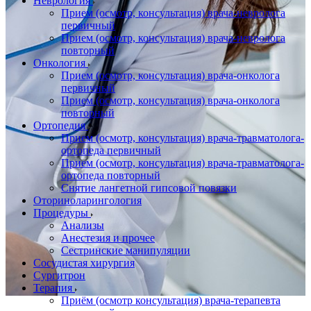
Неврология
Прием (осмотр, консультация) врача-невролога
первичный
Прием (осмотр, консультация) врача-невролога
повторный
Онкология
Прием (осмотр, консультация) врача-онколога
первичный
Прием (осмотр, консультация) врача-онколога
повторный
Ортопедия
Прием (осмотр, консультация) врача-травматолога-
ортопеда первичный
Прием (осмотр, консультация) врача-травматолога-
ортопеда повторный
Снятие лангетной гипсовой повязки
Оториноларингология
Процедуры
Анализы
Анестезия и прочее
Сестринские манипуляции
Сосудистая хирургия
Сургитрон
Терапия
Приём (осмотр консультация) врача-терапевта