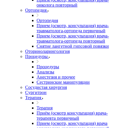
онколога повторный
Ортопедия
Ортопедия
Прием (осмотр, консультация) врача-
травматолога-ортопеда первичный
Прием (осмотр, консультация) врача-
травматолога-ортопеда повторный
Снятие лангетной гипсовой повязки
Оториноларингология
Процедуры
Процедуры
Анализы
Анестезия и прочее
Сестринские манипуляции
Сосудистая хирургия
Сургитрон
Терапия
Терапия
Приём (осмотр консультация) врача-
терапевта первичный
Прием (осмотр, консультация) врача