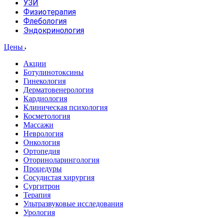
УЗИ
Физиотерапия
Флебология
Эндокринология
Цены
Акции
Ботулинотоксины
Гинекология
Дерматовенерология
Кардиология
Клиническая психология
Косметология
Массажи
Неврология
Онкология
Ортопедия
Оториноларингология
Процедуры
Сосудистая хирургия
Сургитрон
Терапия
Ультразвуковые исследования
Урология