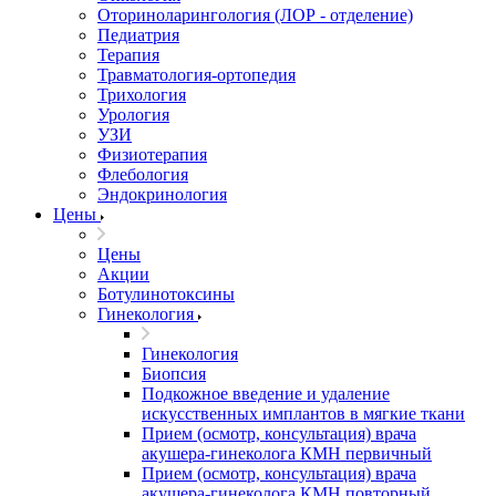
Оториноларингология (ЛОР - отделение)
Педиатрия
Терапия
Травматология-ортопедия
Трихология
Урология
УЗИ
Физиотерапия
Флебология
Эндокринология
Цены
Цены
Акции
Ботулинотоксины
Гинекология
Гинекология
Биопсия
Подкожное введение и удаление
искусственных имплантов в мягкие ткани
Прием (осмотр, консультация) врача
акушера-гинеколога КМН первичный
Прием (осмотр, консультация) врача
акушера-гинеколога КМН повторный