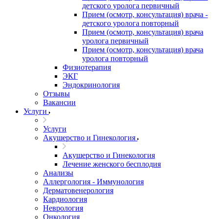
детского уролога первичный
Прием (осмотр, консультация) врача -
детского уролога повторный
Прием (осмотр, консультация) врача
уролога первичный
Прием (осмотр, консультация) врача
уролога повторный
Физиотерапия
ЭКГ
Эндокринология
Отзывы
Вакансии
Услуги
Услуги
Акушерство и Гинекология
Акушерство и Гинекология
Лечение женского бесплодия
Анализы
Аллергология - Иммунология
Дерматовенерология
Кардиология
Неврология
Онкология