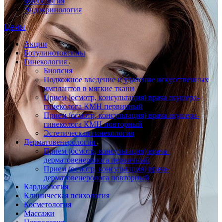
Флебология
Эндокринология
Цены
Акции
Ботулинотоксины
Гинекология
Биопсия
Подкожное введение и удаление искусственных
имплантов в мягкие ткани
Прием (осмотр, консультация) врача акушера-
гинеколога КМН первичный
Прием (осмотр, консультация) врача акушера-
гинеколога КМН повторный
Эстетическая гинекология
Дерматовенерология
Прием (осмотр, консультация) врача-
дерматовенеролога первичный
Прием (осмотр, консультация) врача-
дерматовенеролога повторный
Кардиология
Клиническая психология
Косметология
Массажи