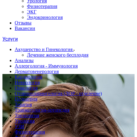
Урология
Физиотерапия
ЭКГ
Эндокринология
Отзывы
Вакансии
Услуги
Акушерство и Гинекология
Лечение женского бесплодия
Анализы
Аллергология - Иммунология
Дерматовенерология
Кардиология
Неврология
Онкология
Оториноларингология (ЛОР - отделение)
Педиатрия
Терапия
Травматология-ортопедия
Трихология
Урология
УЗИ
Физиотерапия