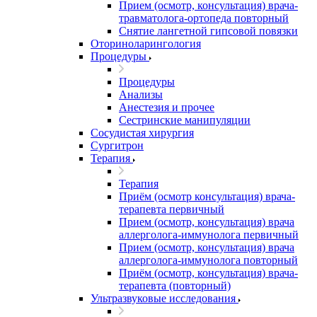
Прием (осмотр, консультация) врача-
травматолога-ортопеда повторный
Снятие лангетной гипсовой повязки
Оториноларингология
Процедуры
Процедуры
Анализы
Анестезия и прочее
Сестринские манипуляции
Сосудистая хирургия
Сургитрон
Терапия
Терапия
Приём (осмотр консультация) врача-
терапевта первичный
Прием (осмотр, консультация) врача
аллерголога-иммунолога первичный
Прием (осмотр, консультация) врача
аллерголога-иммунолога повторный
Приём (осмотр, консультация) врача-
терапевта (повторный)
Ультразвуковые исследования