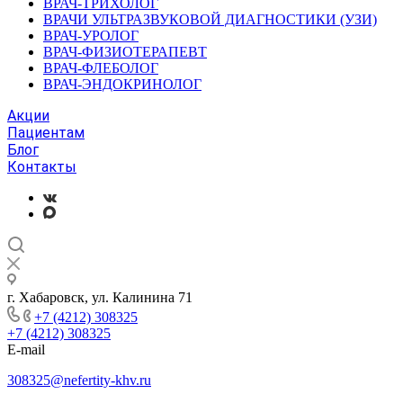
ВРАЧ-ТРИХОЛОГ
ВРАЧИ УЛЬТРАЗВУКОВОЙ ДИАГНОСТИКИ (УЗИ)
ВРАЧ-УРОЛОГ
ВРАЧ-ФИЗИОТЕРАПЕВТ
ВРАЧ-ФЛЕБОЛОГ
ВРАЧ-ЭНДОКРИНОЛОГ
Акции
Пациентам
Блог
Контакты
г. Хабаровск, ул. Калинина 71
+7 (4212) 308325
+7 (4212) 308325
E-mail
308325@nefertity-khv.ru