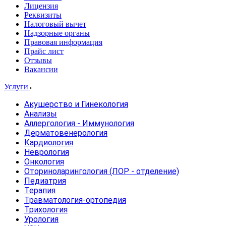
Лицензия
Реквизиты
Налоговый вычет
Надзорные органы
Правовая информация
Прайс лист
Отзывы
Вакансии
Услуги
Акушерство и Гинекология
Анализы
Аллергология - Иммунология
Дерматовенерология
Кардиология
Неврология
Онкология
Оториноларингология (ЛОР - отделение)
Педиатрия
Терапия
Травматология-ортопедия
Трихология
Урология