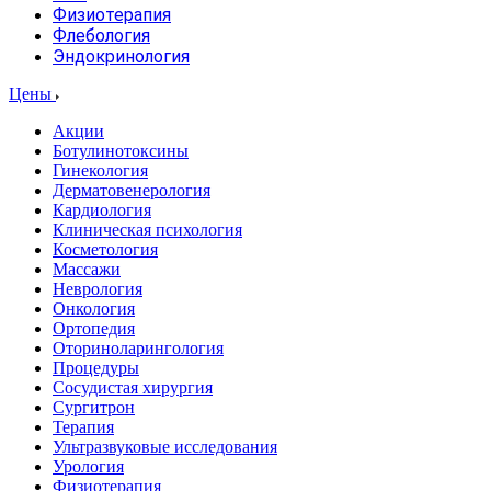
Физиотерапия
Флебология
Эндокринология
Цены
Акции
Ботулинотоксины
Гинекология
Дерматовенерология
Кардиология
Клиническая психология
Косметология
Массажи
Неврология
Онкология
Ортопедия
Оториноларингология
Процедуры
Сосудистая хирургия
Сургитрон
Терапия
Ультразвуковые исследования
Урология
Физиотерапия