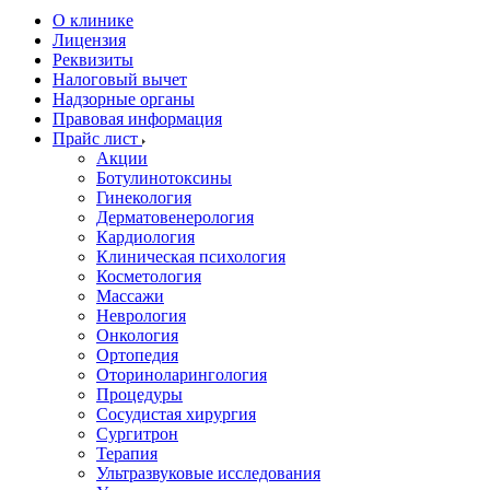
О клинике
Лицензия
Реквизиты
Налоговый вычет
Надзорные органы
Правовая информация
Прайс лист
Акции
Ботулинотоксины
Гинекология
Дерматовенерология
Кардиология
Клиническая психология
Косметология
Массажи
Неврология
Онкология
Ортопедия
Оториноларингология
Процедуры
Сосудистая хирургия
Сургитрон
Терапия
Ультразвуковые исследования