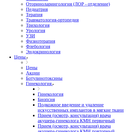
Оториноларингология (ЛОР - отделение)
Педиатрия
Терапия
Травматология-ортопедия
Трихология
Урология
УЗИ
Физиотерапия
Флебология
Эндокринология
Цены
Цены
Акции
Ботулинотоксины
Гинекология
Гинекология
Биопсия
Подкожное введение и удаление
искусственных имплантов в мягкие ткани
Прием (осмотр, консультация) врача
акушера-гинеколога КМН первичный
Прием (осмотр, консультация) врача
акушера-гинеколога КМН повторный