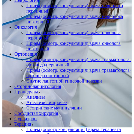
Неврология
Прием (осмотр, консультация) врача-невролога
первичный
Прием (осмотр, консультация) врача-невролога
повторный
Онкология
Прием (осмотр, консультация) врача-онколога
первичный
Прием (осмотр, консультация) врача-онколога
повторный
Ортопедия
Прием (осмотр, консультация) врача-травматолога-
ортопеда первичный
Прием (осмотр, консультация) врача-травматолога-
ортопеда повторный
Снятие лангетной гипсовой повязки
Оториноларингология
Процедуры
Анализы
Анестезия и прочее
Сестринские манипуляции
Сосудистая хирургия
Сургитрон
Терапия
Приём (осмотр консультация) врача-терапевта