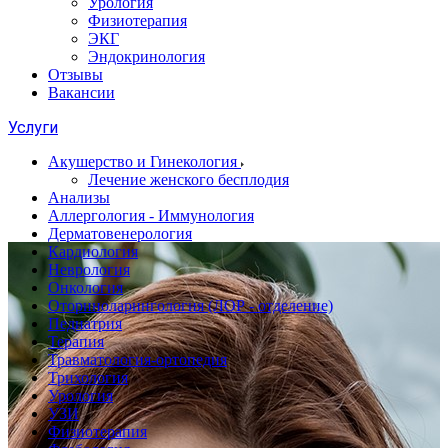
Урология
Физиотерапия
ЭКГ
Эндокринология
Отзывы
Вакансии
Услуги
Акушерство и Гинекология
Лечение женского бесплодия
Анализы
Аллергология - Иммунология
Дерматовенерология
Кардиология
Неврология
Онкология
Оториноларингология (ЛОР - отделение)
Педиатрия
Терапия
Травматология-ортопедия
Трихология
Урология
УЗИ
Физиотерапия