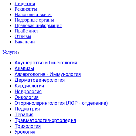
Лицензия
Реквизиты
Налоговый вычет
Надзорные органы
Правовая информация
Прайс лист
Отзывы
Вакансии
Услуги
Акушерство и Гинекология
Анализы
Аллергология - Иммунология
Дерматовенерология
Кардиология
Неврология
Онкология
Оториноларингология (ЛОР - отделение)
Педиатрия
Терапия
Травматология-ортопедия
Трихология
Урология