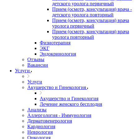
детского уролога первичный
Прием (осмотр, консультация) врача -
детского уролога повторный
Прием (осмотр, консультация) врача
уролога первичный
Прием (осмотр, консультация) врача
уролога повторный
Физиотерапия
ЭКГ
Эндокринология
Отзывы
Вакансии
Услуги
Услуги
Акушерство и Гинекология
Акушерство и Гинекология
Лечение женского бесплодия
Анализы
Аллергология - Иммунология
Дерматовенерология
Кардиология
Неврология
Онкология