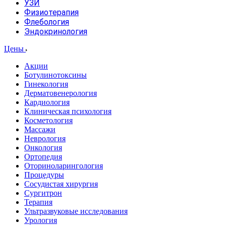
УЗИ
Физиотерапия
Флебология
Эндокринология
Цены
Акции
Ботулинотоксины
Гинекология
Дерматовенерология
Кардиология
Клиническая психология
Косметология
Массажи
Неврология
Онкология
Ортопедия
Оториноларингология
Процедуры
Сосудистая хирургия
Сургитрон
Терапия
Ультразвуковые исследования
Урология