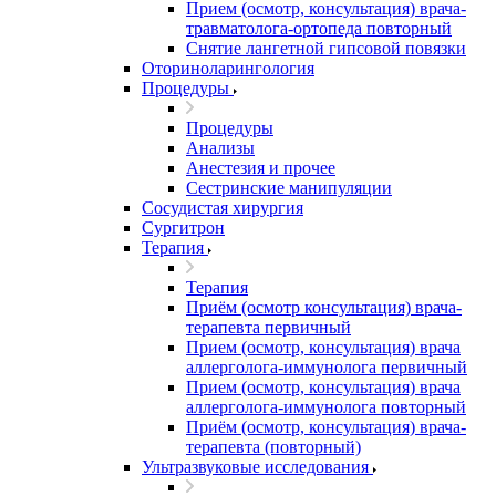
Прием (осмотр, консультация) врача-
травматолога-ортопеда повторный
Снятие лангетной гипсовой повязки
Оториноларингология
Процедуры
Процедуры
Анализы
Анестезия и прочее
Сестринские манипуляции
Сосудистая хирургия
Сургитрон
Терапия
Терапия
Приём (осмотр консультация) врача-
терапевта первичный
Прием (осмотр, консультация) врача
аллерголога-иммунолога первичный
Прием (осмотр, консультация) врача
аллерголога-иммунолога повторный
Приём (осмотр, консультация) врача-
терапевта (повторный)
Ультразвуковые исследования