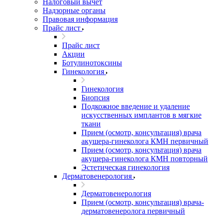
Налоговый вычет
Надзорные органы
Правовая информация
Прайс лист
Прайс лист
Акции
Ботулинотоксины
Гинекология
Гинекология
Биопсия
Подкожное введение и удаление
искусственных имплантов в мягкие
ткани
Прием (осмотр, консультация) врача
акушера-гинеколога КМН первичный
Прием (осмотр, консультация) врача
акушера-гинеколога КМН повторный
Эстетическая гинекология
Дерматовенерология
Дерматовенерология
Прием (осмотр, консультация) врача-
дерматовенеролога первичный