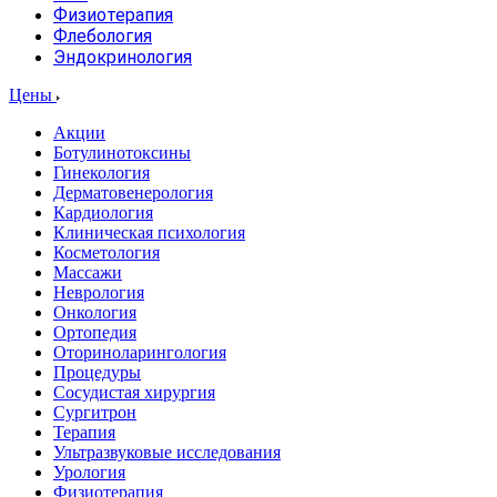
Физиотерапия
Флебология
Эндокринология
Цены
Акции
Ботулинотоксины
Гинекология
Дерматовенерология
Кардиология
Клиническая психология
Косметология
Массажи
Неврология
Онкология
Ортопедия
Оториноларингология
Процедуры
Сосудистая хирургия
Сургитрон
Терапия
Ультразвуковые исследования
Урология
Физиотерапия