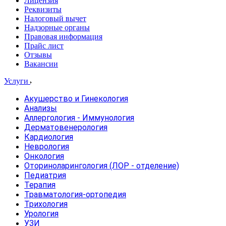
Лицензия
Реквизиты
Налоговый вычет
Надзорные органы
Правовая информация
Прайс лист
Отзывы
Вакансии
Услуги
Акушерство и Гинекология
Анализы
Аллергология - Иммунология
Дерматовенерология
Кардиология
Неврология
Онкология
Оториноларингология (ЛОР - отделение)
Педиатрия
Терапия
Травматология-ортопедия
Трихология
Урология
УЗИ