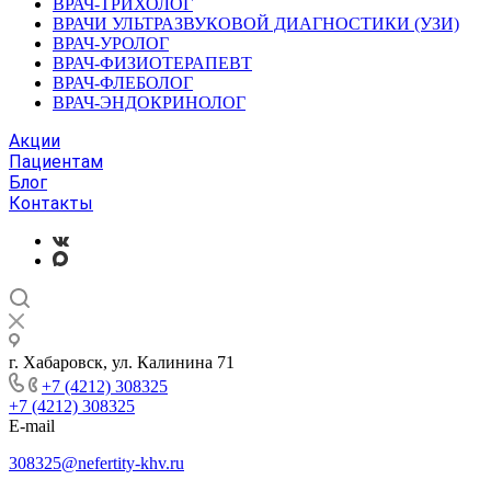
ВРАЧ-ТРИХОЛОГ
ВРАЧИ УЛЬТРАЗВУКОВОЙ ДИАГНОСТИКИ (УЗИ)
ВРАЧ-УРОЛОГ
ВРАЧ-ФИЗИОТЕРАПЕВТ
ВРАЧ-ФЛЕБОЛОГ
ВРАЧ-ЭНДОКРИНОЛОГ
Акции
Пациентам
Блог
Контакты
г. Хабаровск, ул. Калинина 71
+7 (4212) 308325
+7 (4212) 308325
E-mail
308325@nefertity-khv.ru