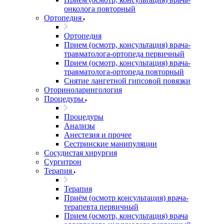
онколога повторный
Ортопедия
Ортопедия
Прием (осмотр, консультация) врача-
травматолога-ортопеда первичный
Прием (осмотр, консультация) врача-
травматолога-ортопеда повторный
Снятие лангетной гипсовой повязки
Оториноларингология
Процедуры
Процедуры
Анализы
Анестезия и прочее
Сестринские манипуляции
Сосудистая хирургия
Сургитрон
Терапия
Терапия
Приём (осмотр консультация) врача-
терапевта первичный
Прием (осмотр, консультация) врача