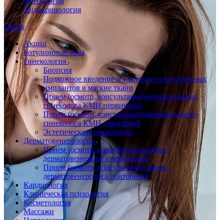
Флебология
Эндокринология
Цены
Акции
Ботулинотоксины
Гинекология
Биопсия
Подкожное введение и удаление искусственных
имплантов в мягкие ткани
Прием (осмотр, консультация) врача акушера-
гинеколога КМН первичный
Прием (осмотр, консультация) врача акушера-
гинеколога КМН повторный
Эстетическая гинекология
Дерматовенерология
Прием (осмотр, консультация) врача-
дерматовенеролога первичный
Прием (осмотр, консультация) врача-
дерматовенеролога повторный
Кардиология
Клиническая психология
Косметология
Массажи