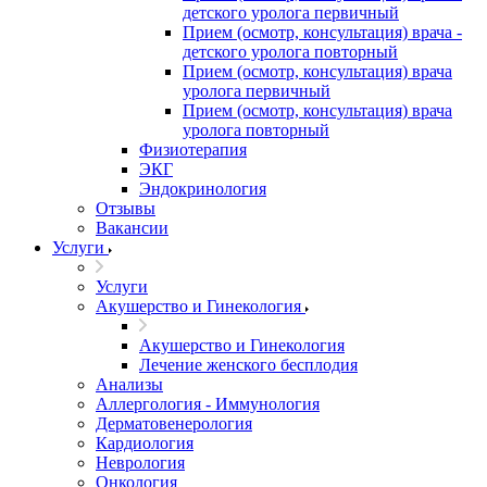
детского уролога первичный
Прием (осмотр, консультация) врача -
детского уролога повторный
Прием (осмотр, консультация) врача
уролога первичный
Прием (осмотр, консультация) врача
уролога повторный
Физиотерапия
ЭКГ
Эндокринология
Отзывы
Вакансии
Услуги
Услуги
Акушерство и Гинекология
Акушерство и Гинекология
Лечение женского бесплодия
Анализы
Аллергология - Иммунология
Дерматовенерология
Кардиология
Неврология
Онкология