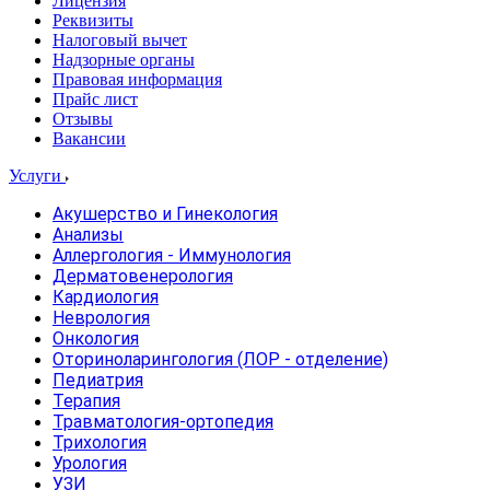
Лицензия
Реквизиты
Налоговый вычет
Надзорные органы
Правовая информация
Прайс лист
Отзывы
Вакансии
Услуги
Акушерство и Гинекология
Анализы
Аллергология - Иммунология
Дерматовенерология
Кардиология
Неврология
Онкология
Оториноларингология (ЛОР - отделение)
Педиатрия
Терапия
Травматология-ортопедия
Трихология
Урология
УЗИ