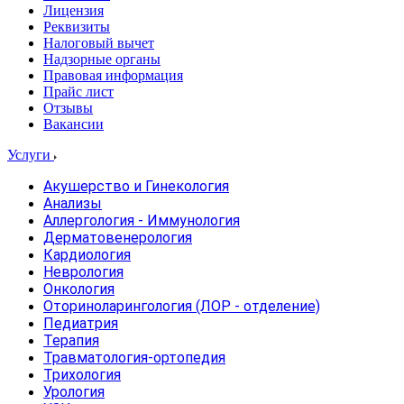
Лицензия
Реквизиты
Налоговый вычет
Надзорные органы
Правовая информация
Прайс лист
Отзывы
Вакансии
Услуги
Акушерство и Гинекология
Анализы
Аллергология - Иммунология
Дерматовенерология
Кардиология
Неврология
Онкология
Оториноларингология (ЛОР - отделение)
Педиатрия
Терапия
Травматология-ортопедия
Трихология
Урология