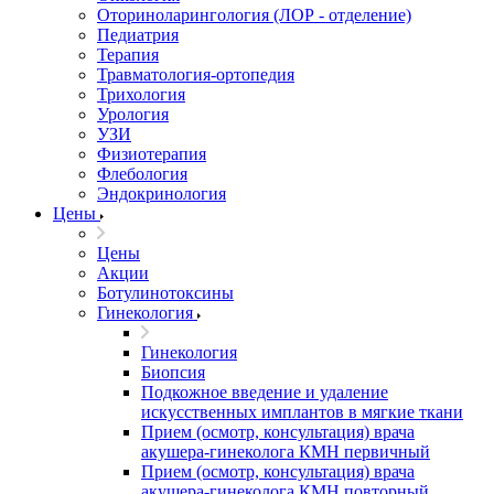
Оториноларингология (ЛОР - отделение)
Педиатрия
Терапия
Травматология-ортопедия
Трихология
Урология
УЗИ
Физиотерапия
Флебология
Эндокринология
Цены
Цены
Акции
Ботулинотоксины
Гинекология
Гинекология
Биопсия
Подкожное введение и удаление
искусственных имплантов в мягкие ткани
Прием (осмотр, консультация) врача
акушера-гинеколога КМН первичный
Прием (осмотр, консультация) врача
акушера-гинеколога КМН повторный