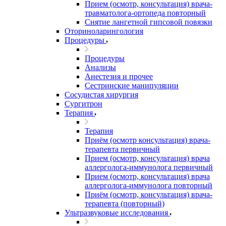
Прием (осмотр, консультация) врача-
травматолога-ортопеда повторный
Снятие лангетной гипсовой повязки
Оториноларингология
Процедуры
Процедуры
Анализы
Анестезия и прочее
Сестринские манипуляции
Сосудистая хирургия
Сургитрон
Терапия
Терапия
Приём (осмотр консультация) врача-
терапевта первичный
Прием (осмотр, консультация) врача
аллерголога-иммунолога первичный
Прием (осмотр, консультация) врача
аллерголога-иммунолога повторный
Приём (осмотр, консультация) врача-
терапевта (повторный)
Ультразвуковые исследования