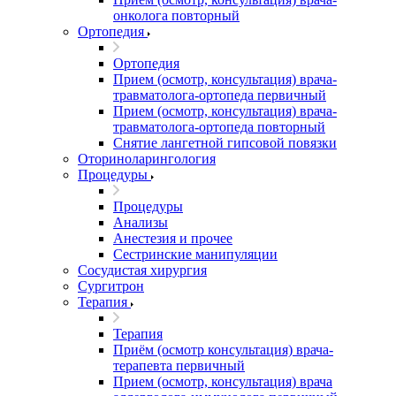
онколога повторный
Ортопедия
Ортопедия
Прием (осмотр, консультация) врача-
травматолога-ортопеда первичный
Прием (осмотр, консультация) врача-
травматолога-ортопеда повторный
Снятие лангетной гипсовой повязки
Оториноларингология
Процедуры
Процедуры
Анализы
Анестезия и прочее
Сестринские манипуляции
Сосудистая хирургия
Сургитрон
Терапия
Терапия
Приём (осмотр консультация) врача-
терапевта первичный
Прием (осмотр, консультация) врача