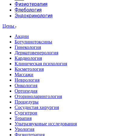
Физиотерапия
Флебология
Эндокринология
Цены
Акции
Ботулинотоксины
Гинекология
Дерматовенерология
Кардиология
Клиническая психология
Косметология
Массажи
Неврология
Онкология
Ортопедия
Оториноларингология
Процедуры
Сосудистая хирургия
Сургитрон
Терапия
Ультразвуковые исследования
Урология
Физиотерапия