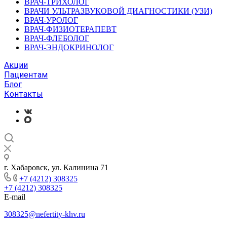
ВРАЧ-ТРИХОЛОГ
ВРАЧИ УЛЬТРАЗВУКОВОЙ ДИАГНОСТИКИ (УЗИ)
ВРАЧ-УРОЛОГ
ВРАЧ-ФИЗИОТЕРАПЕВТ
ВРАЧ-ФЛЕБОЛОГ
ВРАЧ-ЭНДОКРИНОЛОГ
Акции
Пациентам
Блог
Контакты
г. Хабаровск, ул. Калинина 71
+7 (4212) 308325
+7 (4212) 308325
E-mail
308325@nefertity-khv.ru