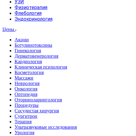
УЗИ
Физиотерапия
Флебология
Эндокринология
Цены
Акции
Ботулинотоксины
Гинекология
Дерматовенерология
Кардиология
Клиническая психология
Косметология
Массажи
Неврология
Онкология
Ортопедия
Оториноларингология
Процедуры
Сосудистая хирургия
Сургитрон
Терапия
Ультразвуковые исследования
Урология