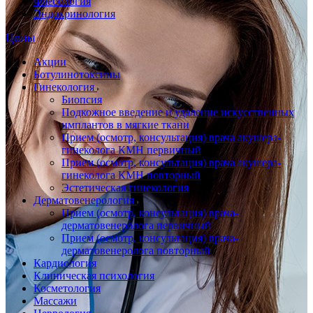
Флебология
Эндокринология
Цены
Акции
Ботулинотоксины
Гинекология
Биопсия
Подкожное введение и удаление искусственных
имплантов в мягкие ткани
Прием (осмотр, консультация) врача акушера-
гинеколога КМН первичный
Прием (осмотр, консультация) врача акушера-
гинеколога КМН повторный
Эстетическая гинекология
Дерматовенерология
Прием (осмотр, консультация) врача-
дерматовенеролога первичный
Прием (осмотр, консультация) врача-
дерматовенеролога повторный
Кардиология
Клиническая психология
Косметология
Массажи