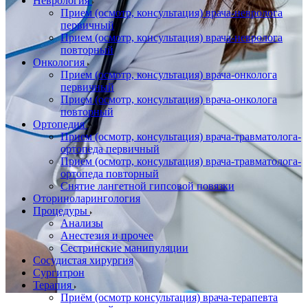
Неврология
Прием (осмотр, консультация) врача-невролога
первичный
Прием (осмотр, консультация) врача-невролога
повторный
Онкология
Прием (осмотр, консультация) врача-онколога
первичный
Прием (осмотр, консультация) врача-онколога
повторный
Ортопедия
Прием (осмотр, консультация) врача-травматолога-
ортопеда первичный
Прием (осмотр, консультация) врача-травматолога-
ортопеда повторный
Снятие лангетной гипсовой повязки
Оториноларингология
Процедуры
Анализы
Анестезия и прочее
Сестринские манипуляции
Сосудистая хирургия
Сургитрон
Терапия
Приём (осмотр консультация) врача-терапевта