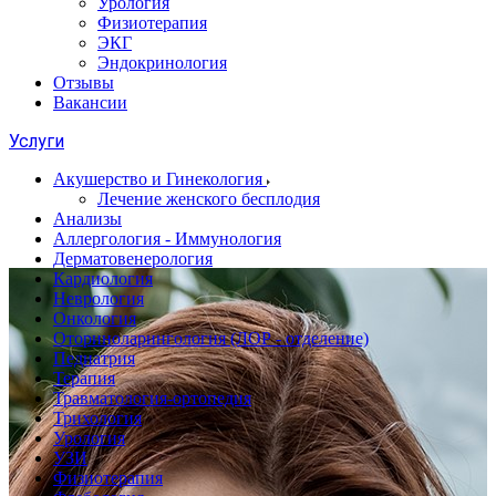
Урология
Физиотерапия
ЭКГ
Эндокринология
Отзывы
Вакансии
Услуги
Акушерство и Гинекология
Лечение женского бесплодия
Анализы
Аллергология - Иммунология
Дерматовенерология
Кардиология
Неврология
Онкология
Оториноларингология (ЛОР - отделение)
Педиатрия
Терапия
Травматология-ортопедия
Трихология
Урология
УЗИ
Физиотерапия