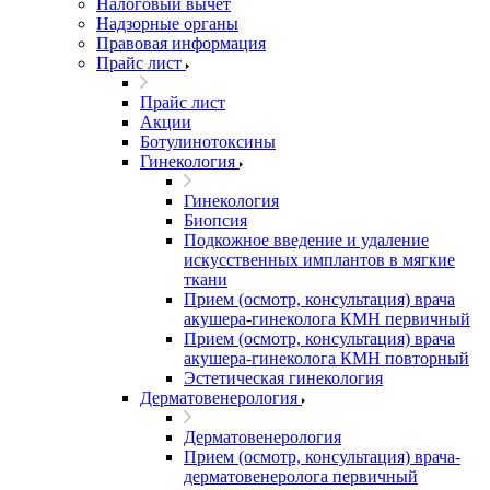
Налоговый вычет
Надзорные органы
Правовая информация
Прайс лист
Прайс лист
Акции
Ботулинотоксины
Гинекология
Гинекология
Биопсия
Подкожное введение и удаление
искусственных имплантов в мягкие
ткани
Прием (осмотр, консультация) врача
акушера-гинеколога КМН первичный
Прием (осмотр, консультация) врача
акушера-гинеколога КМН повторный
Эстетическая гинекология
Дерматовенерология
Дерматовенерология
Прием (осмотр, консультация) врача-
дерматовенеролога первичный