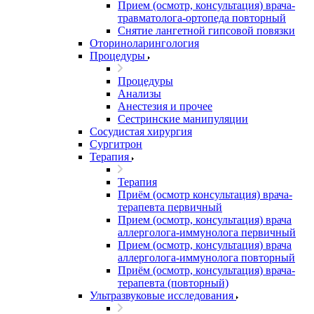
Прием (осмотр, консультация) врача-
травматолога-ортопеда повторный
Снятие лангетной гипсовой повязки
Оториноларингология
Процедуры
Процедуры
Анализы
Анестезия и прочее
Сестринские манипуляции
Сосудистая хирургия
Сургитрон
Терапия
Терапия
Приём (осмотр консультация) врача-
терапевта первичный
Прием (осмотр, консультация) врача
аллерголога-иммунолога первичный
Прием (осмотр, консультация) врача
аллерголога-иммунолога повторный
Приём (осмотр, консультация) врача-
терапевта (повторный)
Ультразвуковые исследования