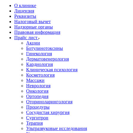
О клинике
Лицензия
Реквизиты
Налоговый вычет
Надзорные органы
Правовая информация
Прайс лист
Акции
Ботулинотоксины
Гинекология
Дерматовенерология
Кардиология
Клиническая психология
Косметология
Массажи
Неврология
Онкология
Ортопедия
Оториноларингология
Процедуры
Сосудистая хирургия
Сургитрон
Терапия
Ультразвуковые исследования