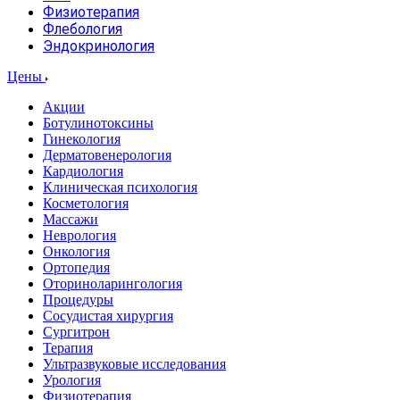
Физиотерапия
Флебология
Эндокринология
Цены
Акции
Ботулинотоксины
Гинекология
Дерматовенерология
Кардиология
Клиническая психология
Косметология
Массажи
Неврология
Онкология
Ортопедия
Оториноларингология
Процедуры
Сосудистая хирургия
Сургитрон
Терапия
Ультразвуковые исследования
Урология
Физиотерапия