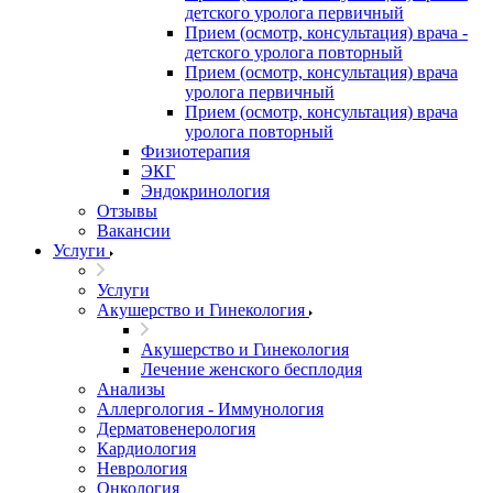
детского уролога первичный
Прием (осмотр, консультация) врача -
детского уролога повторный
Прием (осмотр, консультация) врача
уролога первичный
Прием (осмотр, консультация) врача
уролога повторный
Физиотерапия
ЭКГ
Эндокринология
Отзывы
Вакансии
Услуги
Услуги
Акушерство и Гинекология
Акушерство и Гинекология
Лечение женского бесплодия
Анализы
Аллергология - Иммунология
Дерматовенерология
Кардиология
Неврология
Онкология