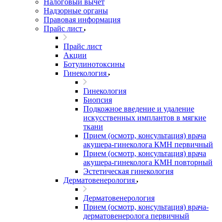
Налоговый вычет
Надзорные органы
Правовая информация
Прайс лист
Прайс лист
Акции
Ботулинотоксины
Гинекология
Гинекология
Биопсия
Подкожное введение и удаление
искусственных имплантов в мягкие
ткани
Прием (осмотр, консультация) врача
акушера-гинеколога КМН первичный
Прием (осмотр, консультация) врача
акушера-гинеколога КМН повторный
Эстетическая гинекология
Дерматовенерология
Дерматовенерология
Прием (осмотр, консультация) врача-
дерматовенеролога первичный