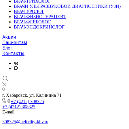
ВРАЧ-ТРИХОЛОГ
ВРАЧИ УЛЬТРАЗВУКОВОЙ ДИАГНОСТИКИ (УЗИ)
ВРАЧ-УРОЛОГ
ВРАЧ-ФИЗИОТЕРАПЕВТ
ВРАЧ-ФЛЕБОЛОГ
ВРАЧ-ЭНДОКРИНОЛОГ
Акции
Пациентам
Блог
Контакты
г. Хабаровск, ул. Калинина 71
+7 (4212) 308325
+7 (4212) 308325
E-mail
308325@nefertity-khv.ru