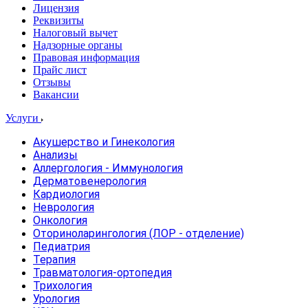
Лицензия
Реквизиты
Налоговый вычет
Надзорные органы
Правовая информация
Прайс лист
Отзывы
Вакансии
Услуги
Акушерство и Гинекология
Анализы
Аллергология - Иммунология
Дерматовенерология
Кардиология
Неврология
Онкология
Оториноларингология (ЛОР - отделение)
Педиатрия
Терапия
Травматология-ортопедия
Трихология
Урология