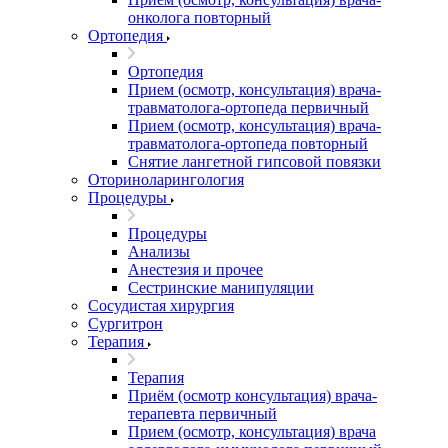
онколога повторный
Ортопедия
Ортопедия
Прием (осмотр, консультация) врача-
травматолога-ортопеда первичный
Прием (осмотр, консультация) врача-
травматолога-ортопеда повторный
Снятие лангетной гипсовой повязки
Оториноларингология
Процедуры
Процедуры
Анализы
Анестезия и прочее
Сестринские манипуляции
Сосудистая хирургия
Сургитрон
Терапия
Терапия
Приём (осмотр консультация) врача-
терапевта первичный
Прием (осмотр, консультация) врача