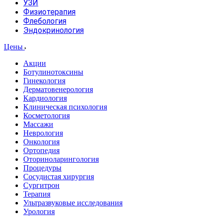
УЗИ
Физиотерапия
Флебология
Эндокринология
Цены
Акции
Ботулинотоксины
Гинекология
Дерматовенерология
Кардиология
Клиническая психология
Косметология
Массажи
Неврология
Онкология
Ортопедия
Оториноларингология
Процедуры
Сосудистая хирургия
Сургитрон
Терапия
Ультразвуковые исследования
Урология