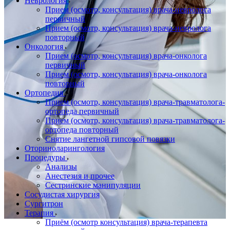
Неврология
Прием (осмотр, консультация) врача-невролога
первичный
Прием (осмотр, консультация) врача-невролога
повторный
Онкология
Прием (осмотр, консультация) врача-онколога
первичный
Прием (осмотр, консультация) врача-онколога
повторный
Ортопедия
Прием (осмотр, консультация) врача-травматолога-
ортопеда первичный
Прием (осмотр, консультация) врача-травматолога-
ортопеда повторный
Снятие лангетной гипсовой повязки
Оториноларингология
Процедуры
Анализы
Анестезия и прочее
Сестринские манипуляции
Сосудистая хирургия
Сургитрон
Терапия
Приём (осмотр консультация) врача-терапевта