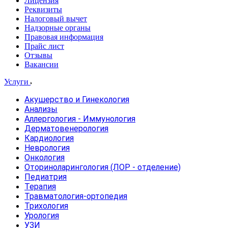
Лицензия
Реквизиты
Налоговый вычет
Надзорные органы
Правовая информация
Прайс лист
Отзывы
Вакансии
Услуги
Акушерство и Гинекология
Анализы
Аллергология - Иммунология
Дерматовенерология
Кардиология
Неврология
Онкология
Оториноларингология (ЛОР - отделение)
Педиатрия
Терапия
Травматология-ортопедия
Трихология
Урология
УЗИ