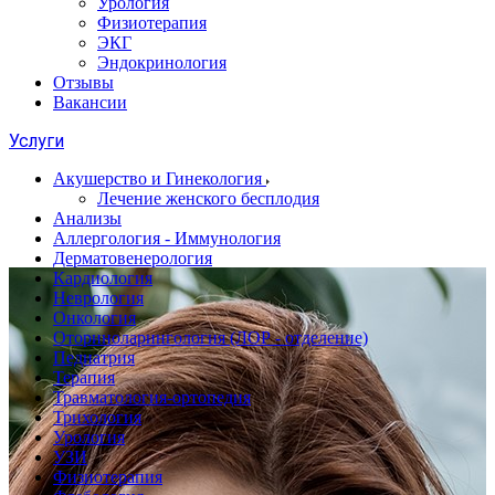
Урология
Физиотерапия
ЭКГ
Эндокринология
Отзывы
Вакансии
Услуги
Акушерство и Гинекология
Лечение женского бесплодия
Анализы
Аллергология - Иммунология
Дерматовенерология
Кардиология
Неврология
Онкология
Оториноларингология (ЛОР - отделение)
Педиатрия
Терапия
Травматология-ортопедия
Трихология
Урология
УЗИ
Физиотерапия