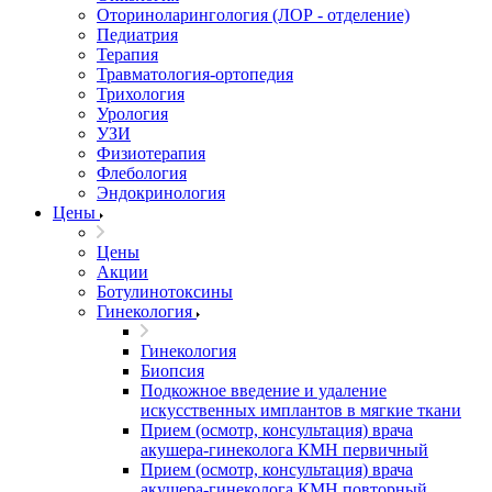
Оториноларингология (ЛОР - отделение)
Педиатрия
Терапия
Травматология-ортопедия
Трихология
Урология
УЗИ
Физиотерапия
Флебология
Эндокринология
Цены
Цены
Акции
Ботулинотоксины
Гинекология
Гинекология
Биопсия
Подкожное введение и удаление
искусственных имплантов в мягкие ткани
Прием (осмотр, консультация) врача
акушера-гинеколога КМН первичный
Прием (осмотр, консультация) врача
акушера-гинеколога КМН повторный