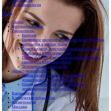
Флебология
Эндокринология
Цены
Акции
Ботулинотоксины
Гинекология
Биопсия
Подкожное введение и удаление искусственных
имплантов в мягкие ткани
Прием (осмотр, консультация) врача акушера-
гинеколога КМН первичный
Прием (осмотр, консультация) врача акушера-
гинеколога КМН повторный
Эстетическая гинекология
Дерматовенерология
Прием (осмотр, консультация) врача-
дерматовенеролога первичный
Прием (осмотр, консультация) врача-
дерматовенеролога повторный
Кардиология
Клиническая психология
Косметология
Массажи