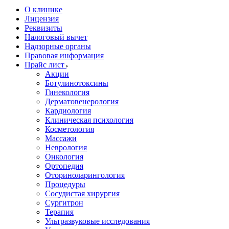
О клинике
Лицензия
Реквизиты
Налоговый вычет
Надзорные органы
Правовая информация
Прайс лист
Акции
Ботулинотоксины
Гинекология
Дерматовенерология
Кардиология
Клиническая психология
Косметология
Массажи
Неврология
Онкология
Ортопедия
Оториноларингология
Процедуры
Сосудистая хирургия
Сургитрон
Терапия
Ультразвуковые исследования