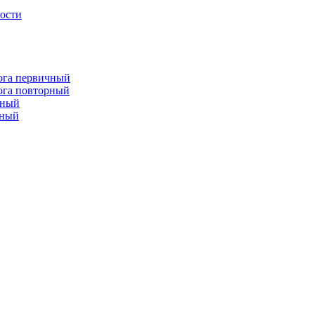
лости
лога первичный
лога повторный
чный
рный