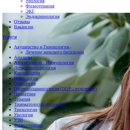
Урология
Физиотерапия
ЭКГ
Эндокринология
Отзывы
Вакансии
Услуги
Акушерство и Гинекология
Лечение женского бесплодия
Анализы
Аллергология - Иммунология
Дерматовенерология
Кардиология
Неврология
Онкология
Оториноларингология (ЛОР - отделение)
Педиатрия
Терапия
Травматология-ортопедия
Трихология
Урология
УЗИ
Физиотерапия