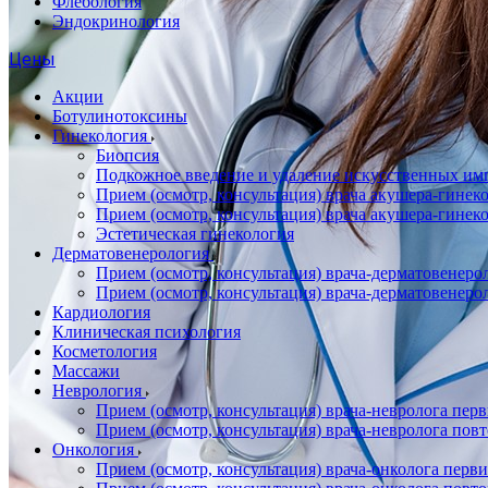
Флебология
Эндокринология
Цены
Акции
Ботулинотоксины
Гинекология
Биопсия
Подкожное введение и удаление искусственных имп
Прием (осмотр, консультация) врача акушера-гин
Прием (осмотр, консультация) врача акушера-гине
Эстетическая гинекология
Дерматовенерология
Прием (осмотр, консультация) врача-дерматовенер
Прием (осмотр, консультация) врача-дерматовенер
Кардиология
Клиническая психология
Косметология
Массажи
Неврология
Прием (осмотр, консультация) врача-невролога пер
Прием (осмотр, консультация) врача-невролога пов
Онкология
Прием (осмотр, консультация) врача-онколога перв