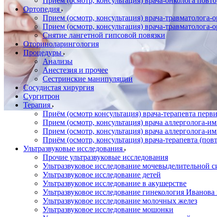
Прием (осмотр, консультация) врача-онколога повт
Ортопедия
Прием (осмотр, консультация) врача-травматолога-
Прием (осмотр, консультация) врача-травматолога-
Снятие лангетной гипсовой повязки
Оториноларингология
Процедуры
Анализы
Анестезия и прочее
Сестринские манипуляции
Сосудистая хирургия
Сургитрон
Терапия
Приём (осмотр консультация) врача-терапевта пер
Прием (осмотр, консультация) врача аллерголога-
Прием (осмотр, консультация) врача аллерголога-
Приём (осмотр, консультация) врача-терапевта (пов
Ультразвуковые исследования
Прочие ультразвуковые исследования
Ультразвуковое исследование мочевыделительной 
Ультразвуковое исследование детей
Ультразвуковое исследование в акушерстве
Ультразвуковое исследование гинекология Иванов
Ультразвуковое исследование молочных желез
Ультразвуковое исследование мошонки