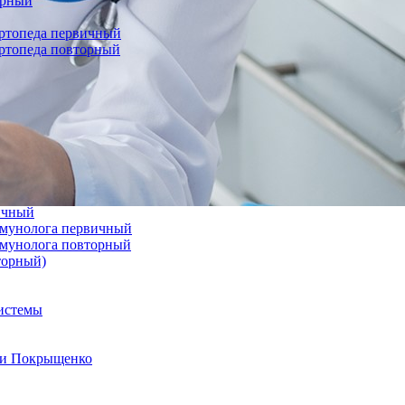
орный
ортопеда первичный
ортопеда повторный
вичный
иммунолога первичный
иммунолога повторный
торный)
системы
а и Покрыщенко