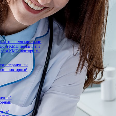
лантов в мягкие ткани
еколога КМН первичный
колога КМН повторный
олога первичный
олога повторный
вичный
торный
ичный