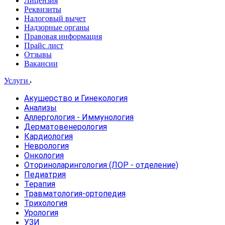
Лицензия
Реквизиты
Налоговый вычет
Надзорные органы
Правовая информация
Прайс лист
Отзывы
Вакансии
Услуги
Акушерство и Гинекология
Анализы
Аллергология - Иммунология
Дерматовенерология
Кардиология
Неврология
Онкология
Оториноларингология (ЛОР - отделение)
Педиатрия
Терапия
Травматология-ортопедия
Трихология
Урология
УЗИ