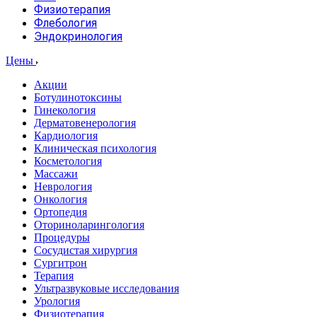
Физиотерапия
Флебология
Эндокринология
Цены
Акции
Ботулинотоксины
Гинекология
Дерматовенерология
Кардиология
Клиническая психология
Косметология
Массажи
Неврология
Онкология
Ортопедия
Оториноларингология
Процедуры
Сосудистая хирургия
Сургитрон
Терапия
Ультразвуковые исследования
Урология
Физиотерапия