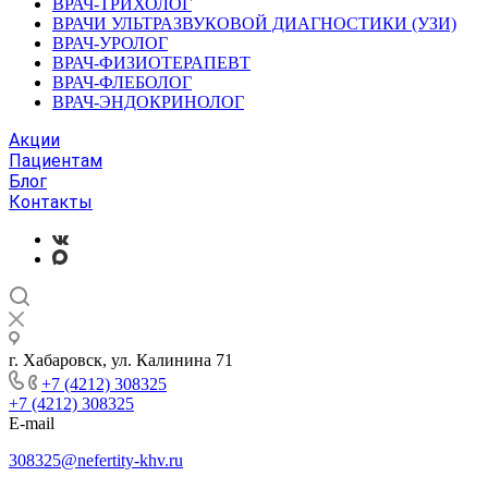
ВРАЧ-ТРИХОЛОГ
ВРАЧИ УЛЬТРАЗВУКОВОЙ ДИАГНОСТИКИ (УЗИ)
ВРАЧ-УРОЛОГ
ВРАЧ-ФИЗИОТЕРАПЕВТ
ВРАЧ-ФЛЕБОЛОГ
ВРАЧ-ЭНДОКРИНОЛОГ
Акции
Пациентам
Блог
Контакты
г. Хабаровск, ул. Калинина 71
+7 (4212) 308325
+7 (4212) 308325
E-mail
308325@nefertity-khv.ru