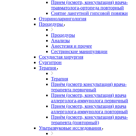
Прием (осмотр, консультация) врача-
травматолога-ортопеда повторный
Снятие лангетной гипсовой повязки
Оториноларингология
Процедуры
Процедуры
Анализы
Анестезия и прочее
Сестринские манипуляции
Сосудистая хирургия
Сургитрон
Терапия
Терапия
Приём (осмотр консультация) врача-
терапевта первичный
Прием (осмотр, консультация) врача
аллерголога-иммунолога первичный
Прием (осмотр, консультация) врача
аллерголога-иммунолога повторный
Приём (осмотр, консультация) врача-
терапевта (повторный)
Ультразвуковые исследования