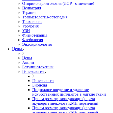
Оториноларингология (ЛОР - отделение)
Педиатрия
Терапия
Травматология-ортопедия
Трихология
Урология
УЗИ
Физиотерапия
Флебология
Эндокринология
Цены
Цены
Акции
Ботулинотоксины
Гинекология
Гинекология
Биопсия
Подкожное введение и удаление
искусственных имплантов в мягкие ткани
Прием (осмотр, консультация) врача
акушера-гинеколога КМН первичный
Прием (осмотр, консультация) врача
акушера-гинеколога КМН повторный