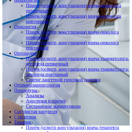
Неврология
Прием (осмотр, консультация) врача-невролога
первичный
Прием (осмотр, консультация) врача-невролога
повторный
Онкология
Прием (осмотр, консультация) врача-онколога
первичный
Прием (осмотр, консультация) врача-онколога
повторный
Ортопедия
Прием (осмотр, консультация) врача-травматолога-
ортопеда первичный
Прием (осмотр, консультация) врача-травматолога-
ортопеда повторный
Снятие лангетной гипсовой повязки
Оториноларингология
Процедуры
Анализы
Анестезия и прочее
Сестринские манипуляции
Сосудистая хирургия
Сургитрон
Терапия
Приём (осмотр консультация) врача-терапевта