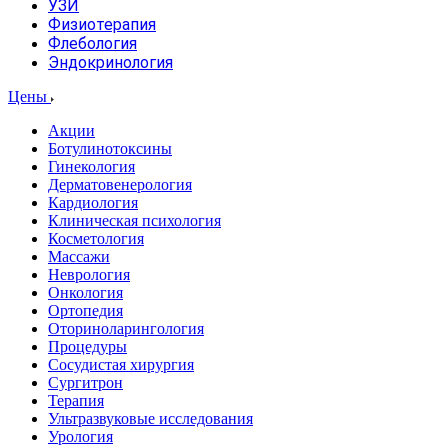
УЗИ
Физиотерапия
Флебология
Эндокринология
Цены
Акции
Ботулинотоксины
Гинекология
Дерматовенерология
Кардиология
Клиническая психология
Косметология
Массажи
Неврология
Онкология
Ортопедия
Оториноларингология
Процедуры
Сосудистая хирургия
Сургитрон
Терапия
Ультразвуковые исследования
Урология