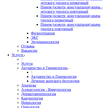
детского уролога первичный
Прием (осмотр, консультация) врача -
детского уролога повторный
Прием (осмотр, консультация) врача
уролога первичный
Прием (осмотр, консультация) врача
уролога повторный
Физиотерапия
ЭКГ
Эндокринология
Отзывы
Вакансии
Услуги
Услуги
Акушерство и Гинекология
Акушерство и Гинекология
Лечение женского бесплодия
Анализы
Аллергология - Иммунология
Дерматовенерология
Кардиология
Неврология
Онкология