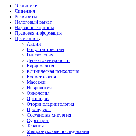
О клинике
Лицензия
Реквизиты
Налоговый вычет
Надзорные органы
Правовая информация
Прайс лист
Акции
Ботулинотоксины
Гинекология
Дерматовенерология
Кардиология
Клиническая психология
Косметология
Массажи
Неврология
Онкология
Ортопедия
Оториноларингология
Процедуры
Сосудистая хирургия
Сургитрон
Терапия
Ультразвуковые исследования