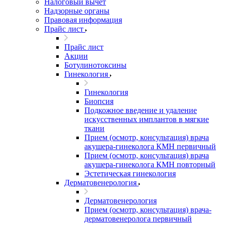
Налоговый вычет
Надзорные органы
Правовая информация
Прайс лист
Прайс лист
Акции
Ботулинотоксины
Гинекология
Гинекология
Биопсия
Подкожное введение и удаление
искусственных имплантов в мягкие
ткани
Прием (осмотр, консультация) врача
акушера-гинеколога КМН первичный
Прием (осмотр, консультация) врача
акушера-гинеколога КМН повторный
Эстетическая гинекология
Дерматовенерология
Дерматовенерология
Прием (осмотр, консультация) врача-
дерматовенеролога первичный