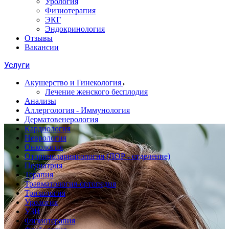
Урология
Физиотерапия
ЭКГ
Эндокринология
Отзывы
Вакансии
Услуги
Акушерство и Гинекология
Лечение женского бесплодия
Анализы
Аллергология - Иммунология
Дерматовенерология
Кардиология
Неврология
Онкология
Оториноларингология (ЛОР - отделение)
Педиатрия
Терапия
Травматология-ортопедия
Трихология
Урология
УЗИ
Физиотерапия