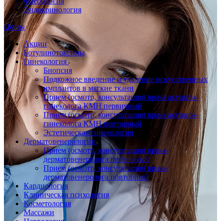
Флебология
Эндокринология
Цены
Акции
Ботулинотоксины
Гинекология
Биопсия
Подкожное введение и удаление искусственных
имплантов в мягкие ткани
Прием (осмотр, консультация) врача акушера-
гинеколога КМН первичный
Прием (осмотр, консультация) врача акушера-
гинеколога КМН повторный
Эстетическая гинекология
Дерматовенерология
Прием (осмотр, консультация) врача-
дерматовенеролога первичный
Прием (осмотр, консультация) врача-
дерматовенеролога повторный
Кардиология
Клиническая психология
Косметология
Массажи