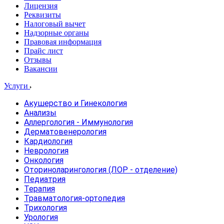
Лицензия
Реквизиты
Налоговый вычет
Надзорные органы
Правовая информация
Прайс лист
Отзывы
Вакансии
Услуги
Акушерство и Гинекология
Анализы
Аллергология - Иммунология
Дерматовенерология
Кардиология
Неврология
Онкология
Оториноларингология (ЛОР - отделение)
Педиатрия
Терапия
Травматология-ортопедия
Трихология
Урология