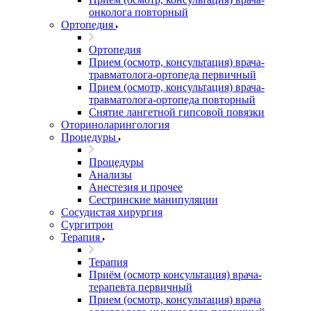
онколога повторный
Ортопедия
Ортопедия
Прием (осмотр, консультация) врача-
травматолога-ортопеда первичный
Прием (осмотр, консультация) врача-
травматолога-ортопеда повторный
Снятие лангетной гипсовой повязки
Оториноларингология
Процедуры
Процедуры
Анализы
Анестезия и прочее
Сестринские манипуляции
Сосудистая хирургия
Сургитрон
Терапия
Терапия
Приём (осмотр консультация) врача-
терапевта первичный
Прием (осмотр, консультация) врача