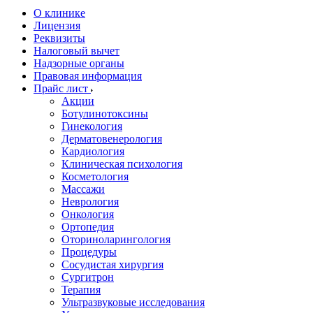
О клинике
Лицензия
Реквизиты
Налоговый вычет
Надзорные органы
Правовая информация
Прайс лист
Акции
Ботулинотоксины
Гинекология
Дерматовенерология
Кардиология
Клиническая психология
Косметология
Массажи
Неврология
Онкология
Ортопедия
Оториноларингология
Процедуры
Сосудистая хирургия
Сургитрон
Терапия
Ультразвуковые исследования