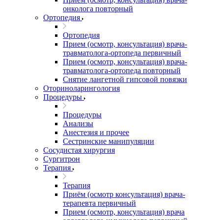
онколога повторный
Ортопедия
Ортопедия
Прием (осмотр, консультация) врача-
травматолога-ортопеда первичный
Прием (осмотр, консультация) врача-
травматолога-ортопеда повторный
Снятие лангетной гипсовой повязки
Оториноларингология
Процедуры
Процедуры
Анализы
Анестезия и прочее
Сестринские манипуляции
Сосудистая хирургия
Сургитрон
Терапия
Терапия
Приём (осмотр консультация) врача-
терапевта первичный
Прием (осмотр, консультация) врача