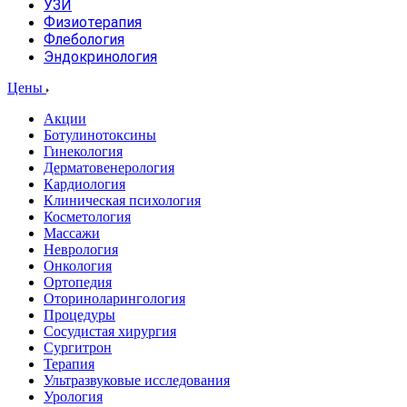
УЗИ
Физиотерапия
Флебология
Эндокринология
Цены
Акции
Ботулинотоксины
Гинекология
Дерматовенерология
Кардиология
Клиническая психология
Косметология
Массажи
Неврология
Онкология
Ортопедия
Оториноларингология
Процедуры
Сосудистая хирургия
Сургитрон
Терапия
Ультразвуковые исследования
Урология