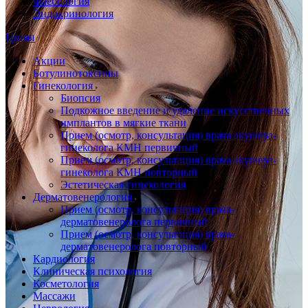
Флебология
Эндокринология
Цены
Акции
Ботулинотоксины
Гинекология
Биопсия
Подкожное введение и удаление искусственных
имплантов в мягкие ткани
Прием (осмотр, консультация) врача акушера-
гинеколога КМН первичный
Прием (осмотр, консультация) врача акушера-
гинеколога КМН повторный
Эстетическая гинекология
Дерматовенерология
Прием (осмотр, консультация) врача-
дерматовенеролога первичный
Прием (осмотр, консультация) врача-
дерматовенеролога повторный
Кардиология
Клиническая психология
Косметология
Массажи