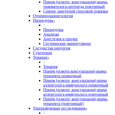
Прием (осмотр, консультация) врача-
травматолога-ортопеда повторный
Снятие лангетной гипсовой повязки
Оториноларингология
Процедуры
Процедуры
Анализы
Анестезия и прочее
Сестринские манипуляции
Сосудистая хирургия
Сургитрон
Терапия
Терапия
Приём (осмотр консультация) врача-
терапевта первичный
Прием (осмотр, консультация) врача
аллерголога-иммунолога первичный
Прием (осмотр, консультация) врача
аллерголога-иммунолога повторный
Приём (осмотр, консультация) врача-
терапевта (повторный)
Ультразвуковые исследования