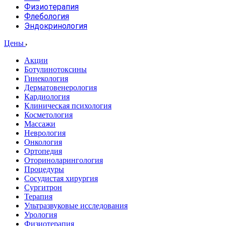
Физиотерапия
Флебология
Эндокринология
Цены
Акции
Ботулинотоксины
Гинекология
Дерматовенерология
Кардиология
Клиническая психология
Косметология
Массажи
Неврология
Онкология
Ортопедия
Оториноларингология
Процедуры
Сосудистая хирургия
Сургитрон
Терапия
Ультразвуковые исследования
Урология
Физиотерапия