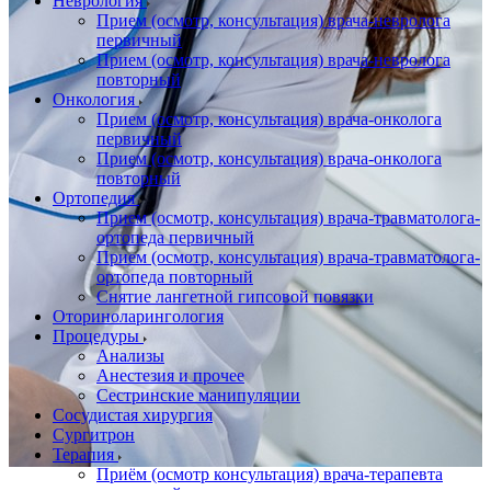
Неврология
Прием (осмотр, консультация) врача-невролога
первичный
Прием (осмотр, консультация) врача-невролога
повторный
Онкология
Прием (осмотр, консультация) врача-онколога
первичный
Прием (осмотр, консультация) врача-онколога
повторный
Ортопедия
Прием (осмотр, консультация) врача-травматолога-
ортопеда первичный
Прием (осмотр, консультация) врача-травматолога-
ортопеда повторный
Снятие лангетной гипсовой повязки
Оториноларингология
Процедуры
Анализы
Анестезия и прочее
Сестринские манипуляции
Сосудистая хирургия
Сургитрон
Терапия
Приём (осмотр консультация) врача-терапевта