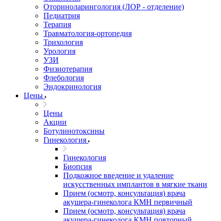
Оториноларингология (ЛОР - отделение)
Педиатрия
Терапия
Травматология-ортопедия
Трихология
Урология
УЗИ
Физиотерапия
Флебология
Эндокринология
Цены
Цены
Акции
Ботулинотоксины
Гинекология
Гинекология
Биопсия
Подкожное введение и удаление
искусственных имплантов в мягкие ткани
Прием (осмотр, консультация) врача
акушера-гинеколога КМН первичный
Прием (осмотр, консультация) врача
акушера-гинеколога КМН повторный