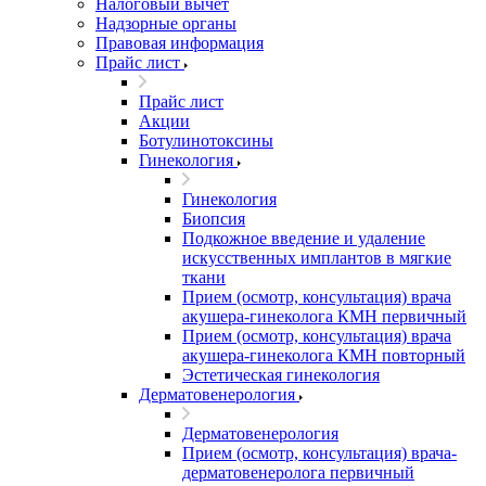
Налоговый вычет
Надзорные органы
Правовая информация
Прайс лист
Прайс лист
Акции
Ботулинотоксины
Гинекология
Гинекология
Биопсия
Подкожное введение и удаление
искусственных имплантов в мягкие
ткани
Прием (осмотр, консультация) врача
акушера-гинеколога КМН первичный
Прием (осмотр, консультация) врача
акушера-гинеколога КМН повторный
Эстетическая гинекология
Дерматовенерология
Дерматовенерология
Прием (осмотр, консультация) врача-
дерматовенеролога первичный