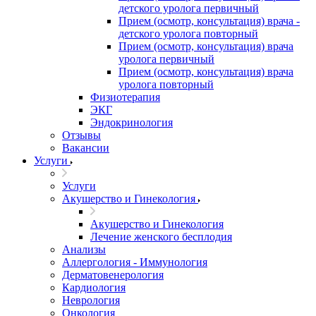
детского уролога первичный
Прием (осмотр, консультация) врача -
детского уролога повторный
Прием (осмотр, консультация) врача
уролога первичный
Прием (осмотр, консультация) врача
уролога повторный
Физиотерапия
ЭКГ
Эндокринология
Отзывы
Вакансии
Услуги
Услуги
Акушерство и Гинекология
Акушерство и Гинекология
Лечение женского бесплодия
Анализы
Аллергология - Иммунология
Дерматовенерология
Кардиология
Неврология
Онкология