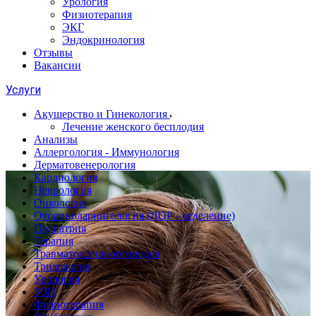
Урология
Физиотерапия
ЭКГ
Эндокринология
Отзывы
Вакансии
Услуги
Акушерство и Гинекология
Лечение женского бесплодия
Анализы
Аллергология - Иммунология
Дерматовенерология
Кардиология
Неврология
Онкология
Оториноларингология (ЛОР - отделение)
Педиатрия
Терапия
Травматология-ортопедия
Трихология
Урология
УЗИ
Физиотерапия