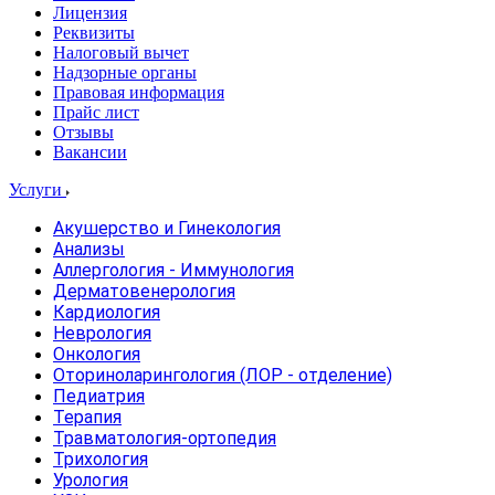
Лицензия
Реквизиты
Налоговый вычет
Надзорные органы
Правовая информация
Прайс лист
Отзывы
Вакансии
Услуги
Акушерство и Гинекология
Анализы
Аллергология - Иммунология
Дерматовенерология
Кардиология
Неврология
Онкология
Оториноларингология (ЛОР - отделение)
Педиатрия
Терапия
Травматология-ортопедия
Трихология
Урология