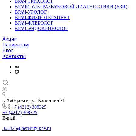
ВРАЧ-ТРИХОЛОГ
ВРАЧИ УЛЬТРАЗВУКОВОЙ ДИАГНОСТИКИ (УЗИ)
ВРАЧ-УРОЛОГ
ВРАЧ-ФИЗИОТЕРАПЕВТ
ВРАЧ-ФЛЕБОЛОГ
ВРАЧ-ЭНДОКРИНОЛОГ
Акции
Пациентам
Блог
Контакты
г. Хабаровск, ул. Калинина 71
+7 (4212) 308325
+7 (4212) 308325
E-mail
308325@nefertity-khv.ru